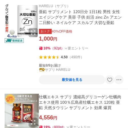
HARELU（サプリ）
亜鉛 サプリメント 120日分 1日1粒 男性 女性
エイジングケア 美容 子供 妊活 zinc Zn アエン
二日酔い ネイルケア スカルプ 大切な亜鉛
おトク
40
%OFF価格
1,000
円
10
%
（
92
pt
）
要エントリー
4.50
（
490
件
）
最短8/9お届け
サプリ HARELU
最安値を見る
牡蠣エキス サプリ 濃縮高グリコーゲン牡蠣肉
エキス使用 100％広島産牡蠣エキス 120粒 亜
鉛 天然タウリン サプリメント 効果 爆買
4,556
円
19
%
（
800
pt
）
要エントリー