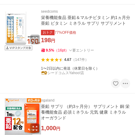
seedcoms
栄養機能食品 亜鉛＆マルチビタミン 約1ヵ月分
亜鉛 ビタミン ミネラル サプリ サプリメント
おトク
77
%OFF価格
198
円
9.5
%
（
16
pt
）
要エントリー
4.67
（
147
件
）
1〜2日以内に発送（休業日を除く）
シードコムスYahoo!店
ogaland
亜鉛 サプリ （約3ヶ月分） サプリメント 銅 栄
養機能食品 必須ミネラル 元気 健康 ミネラル
オーガランド
1,000
円