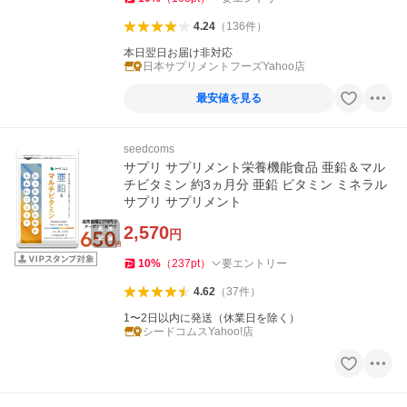
4.24
（
136
件
）
本日翌日お届け非対応
日本サプリメントフーズYahoo店
最安値を見る
seedcoms
サプリ サプリメント栄養機能食品 亜鉛＆マル
チビタミン 約3ヵ月分 亜鉛 ビタミン ミネラル
サプリ サプリメント
2,570
円
10
%
（
237
pt
）
要エントリー
4.62
（
37
件
）
1〜2日以内に発送（休業日を除く）
シードコムスYahoo!店