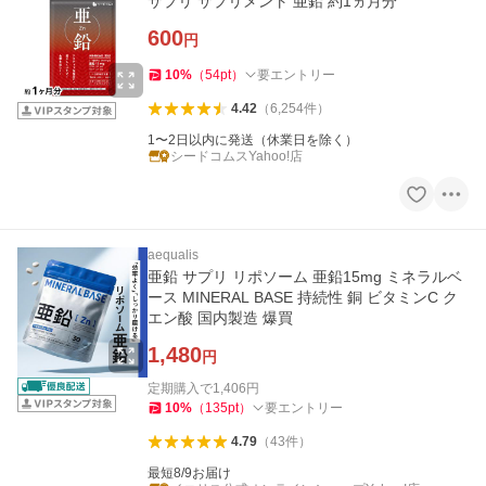
サプリ サプリメント 亜鉛 約1ヵ月分
600
円
10
%
（
54
pt
）
要エントリー
4.42
（
6,254
件
）
1〜2日以内に発送（休業日を除く）
シードコムスYahoo!店
aequalis
亜鉛 サプリ リポソーム 亜鉛15mg ミネラルベ
ース MINERAL BASE 持続性 銅 ビタミンC ク
エン酸 国内製造 爆買
1,480
円
定期購入で
1,406
円
10
%
（
135
pt
）
要エントリー
4.79
（
43
件
）
最短8/9お届け