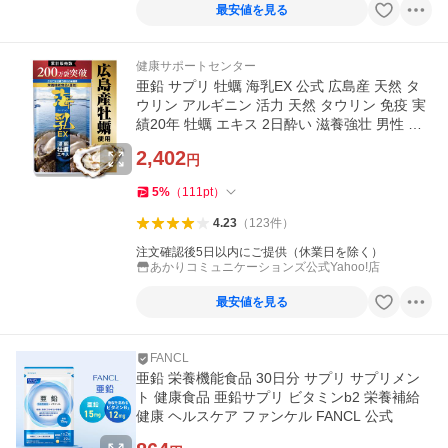
最安値を見る
健康サポートセンター
亜鉛 サプリ 牡蠣 海乳EX 公式 広島産 天然 タ
ウリン アルギニン 活力 天然 タウリン 免疫 実
績20年 牡蠣 エキス 2日酔い 滋養強壮 男性 女
性
2,402
円
5
%
（
111
pt
）
4.23
（
123
件
）
注文確認後5日以内にご提供（休業日を除く）
あかりコミュニケーションズ公式Yahoo!店
最安値を見る
FANCL
亜鉛 栄養機能食品 30日分 サプリ サプリメン
ト 健康食品 亜鉛サプリ ビタミンb2 栄養補給
健康 ヘルスケア ファンケル FANCL 公式