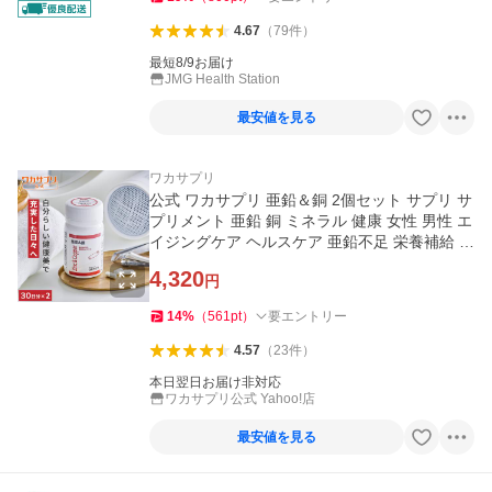
4.67
（
79
件
）
最短8/9お届け
JMG Health Station
最安値を見る
ワカサプリ
公式 ワカサプリ 亜鉛＆銅 2個セット サプリ サ
プリメント 亜鉛 銅 ミネラル 健康 女性 男性 エ
イジングケア ヘルスケア 亜鉛不足 栄養補給 栄
養補助
4,320
円
14
%
（
561
pt
）
要エントリー
4.57
（
23
件
）
本日翌日お届け非対応
ワカサプリ公式 Yahoo!店
最安値を見る