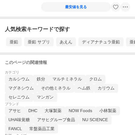
最安値を見る
人気検索キーワードで探す
亜鉛
亜鉛 サプリ
あえん
ディアナチュラ亜鉛
亜
このページの関連情報
カテゴリ
カルシウム
鉄分
マルチミネラル
クロム
マグネシウム
その他ミネラル
ヘム鉄
カリウム
セレニウム
マンガン
ブランド
アサヒ
DHC
大塚製薬
NOW Foods
小林製薬
UHA味覚糖
アサヒグループ食品
NU SCIENCE
FANCL
常盤薬品工業