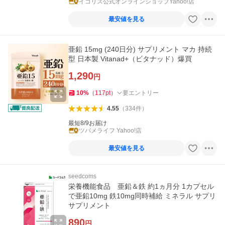
イコリス公式オンラインショップYahoo!店
最安値を見る
亜鉛 15mg (240日分) サプリメント マカ 持続
型 日本製 Vitanad+（ビタナッド）爆買
1,290
円
10
%
（
117
pt
）
要エントリー
4.55
（
334
件
）
最短8/9お届け
ツバメライフ Yahoo!店
最安値を見る
seedcoms
栄養機能食品 亜鉛＆鉄 約1ヵ月分 1カプセル
で亜鉛10mg 鉄10mg同時補給 ミネラル サプリ
サプリメント
890
円