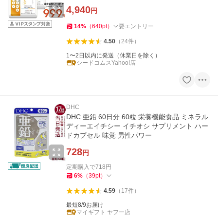
4,940
円
14
%
（
640
pt
）
要エントリー
4.50
（
24
件
）
1〜2日以内に発送（休業日を除く）
シードコムスYahoo!店
DHC
DHC 亜鉛 60日分 60粒 栄養機能食品 ミネラル
ディーエイチシー イチオシ サプリメント ハー
ドカプセル 味覚 男性パワー
728
円
定期購入で
718
円
6
%
（
39
pt
）
4.59
（
17
件
）
最短8/9お届け
マイギフト ヤフー店