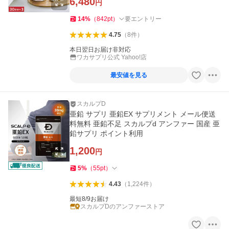
6,480
円
14
%
（
842
pt
）
要エントリー
4.75
（
8
件
）
本日翌日お届け非対応
ワカサプリ公式 Yahoo!店
最安値を見る
スカルプD
亜鉛 サプリ 亜鉛EX サプリメント メール便送
料無料 亜鉛不足 スカルプd アンファー 国産 亜
鉛サプリ ポイント利用
1,200
円
5
%
（
55
pt
）
4.43
（
1,224
件
）
最短8/9お届け
スカルプDのアンファーストア