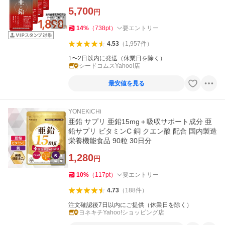
5,700
円
14
%
（
738
pt
）
要エントリー
4.53
（
1,957
件
）
1〜2日以内に発送（休業日を除く）
シードコムスYahoo!店
最安値を見る
YONEKiCHi
亜鉛 サプリ 亜鉛15mg＋吸収サポート成分 亜
鉛サプリ ビタミンC 銅 クエン酸 配合 国内製造
栄養機能食品 90粒 30日分
1,280
円
10
%
（
117
pt
）
要エントリー
4.73
（
188
件
）
注文確認後7日以内にご提供（休業日を除く）
ヨネキチYahoo!ショッピング店