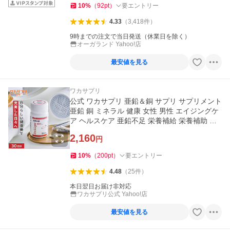
10
%
（
92
pt
）
要エントリー
4.33
（
3,418
件
）
9時までの注文で当日発送（休業日を除く）
オーガランド Yahoo!店
最安値を見る
ワカサプリ
公式 ワカサプリ 亜鉛＆銅 サプリ サプリメント
亜鉛 銅 ミネラル 健康 女性 男性 エイジングケ
ア ヘルスケア 亜鉛不足 栄養補給 栄養補助 亜
鉛サプリ
2,160
円
10
%
（
200
pt
）
要エントリー
4.48
（
25
件
）
本日翌日お届け非対応
ワカサプリ公式 Yahoo!店
最安値を見る