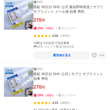
DHC
亜鉛 30日分 DHC 公式 最短即時発送 | サプリ
サプリメント メール便 効果 男性
270
円
15
%
（
36
pt
）
要エントリー
4.56
（
265
件
）
13時までの注文で当日発送
DHC スピード配送Yahoo!店
最安値を見る
DHC
亜鉛 30日分 DHC 公式 | サプリ サプリメント
効果 男性
270
円
15
%
（
36
pt
）
要エントリー
4.33
（
488
件
）