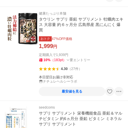
健康たっぷり本舗
タウリン サプリ 亜鉛 サプリメント 牡蠣肉エキ
ス 大容量 約６ヶ月分 広島県産 黒にんにく 爆
買
おトク
47
%OFF価格
1,999
円
定期購入で
1,939
円
10
%
（
183
pt
）
要エントリー
4.30
（
27
件
）
本日翌日お届け非対応
ナチュレヘルシーラボ
最安値を見る
seedcoms
サプリ サプリメント 栄養機能食品 亜鉛＆マル
チビタミン 約6ヵ月分 亜鉛 ビタミン ミネラル
サプリ サプリメント