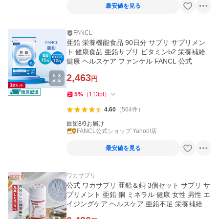
最安値を見る
FANCL
亜鉛 栄養機能食品 90日分 サプリ サプリメン
ト 健康食品 亜鉛サプリ ビタミンb2 栄養補給
健康 ヘルスケア ファンケル FANCL 公式
2,463
円
5
%
（
113
pt
）
4.60
（
564
件
）
最短8/9お届け
FANCL公式ショップ Yahoo!店
最安値を見る
ワカサプリ
公式 ワカサプリ 亜鉛＆銅 3個セット サプリ サ
プリメント 亜鉛 銅 ミネラル 健康 女性 男性 エ
イジングケア ヘルスケア 亜鉛不足 栄養補給 栄
養補助