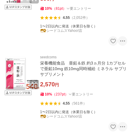
10
%
（
81
pt
）
要エントリー
4.55
（
2,052
件
）
1〜2日以内に発送（休業日を除く）
シードコムスYahoo!店
seedcoms
栄養機能食品 亜鉛＆鉄 約3ヵ月分 1カプセル
で亜鉛10mg 鉄10mg同時補給 ミネラル サプリ
サプリメント
2,570
円
10
%
（
237
pt
）
要エントリー
4.55
（
561
件
）
1〜2日以内に発送（休業日を除く）
シードコムスYahoo!店