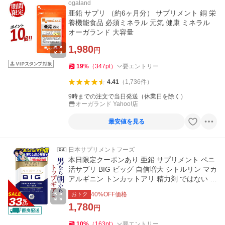
ogaland
亜鉛 サプリ （約6ヶ月分） サプリメント 銅 栄
養機能食品 必須ミネラル 元気 健康 ミネラル
オーガランド 大容量
1,980
円
19
%
（
347
pt
）
要エントリー
4.41
（
1,736
件
）
9時までの注文で当日発送（休業日を除く）
オーガランド Yahoo!店
最安値を見る
日本サプリメントフーズ
本日限定クーポンあり 亜鉛 サプリメント ペニ
活サプリ BIG ビッグ 自信増大 シトルリン マカ
アルギニン トンカットアリ 精力剤 ではない 1
袋 約30日分
おトク
40
%OFF価格
1,780
円
10
%
（
163
pt
）
要エントリー