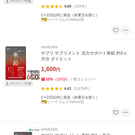
4.60
（
252
件
）
1〜2日以内に発送（休業日を除く）
シードコムスYahoo!店
seedcoms
サプリ サプリメント 活力サポート亜鉛 約3ヵ
月分 ダイエット
1,600
円
10
%
（
147
pt
）
要エントリー
4.41
（
3,479
件
）
1〜2日以内に発送（休業日を除く）
シードコムスYahoo!店
seedcoms