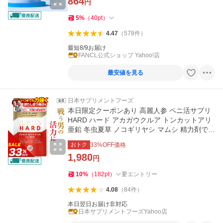
864
円
5
%
（
40
pt
）
4.47
（
578
件
）
最短8/9お届け
FANCL公式ショップ Yahoo!店
最安値を見る
日本サプリメントフーズ
本日限定クーポンあり 高麗人参 ペニ活サプリ
HARD ハード アカガウクルア トンカットアリ
亜鉛 冬虫夏草 ノコギリヤシ マムシ 精力剤では
ない 1袋約30日分
おトク
33
%OFF価格
1,980
円
10
%
（
182
pt
）
要エントリー
4.08
（
84
件
）
本日翌日お届け非対応
日本サプリメントフーズYahoo店