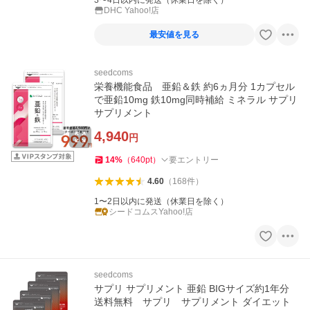
3〜4日以内に発送（休業日を除く）
DHC Yahoo!店
最安値を見る
seedcoms
栄養機能食品 亜鉛＆鉄 約6ヵ月分 1カプセル
で亜鉛10mg 鉄10mg同時補給 ミネラル サプリ
サプリメント
4,940
円
14
%
（
640
pt
）
要エントリー
4.60
（
168
件
）
1〜2日以内に発送（休業日を除く）
シードコムスYahoo!店
seedcoms
サプリ サプリメント 亜鉛 BIGサイズ約1年分
送料無料 サプリ サプリメント ダイエット