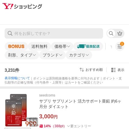
1
送料無料
価格帯
すべての条
剤形、タイプ
ブランド
カテゴリ
3,231
件
おすすめ順
表示
表示情報について
｜ポイントは原則税抜価格を基準に付与されます｜ポイント・支
払額等の正確な情報（付与条件・上限等）はカートをご確認ください
seedcoms
サプリ サプリメント 活力サポート亜鉛 約6ヶ
月分 ダイエット
3,000
円
14
%
（
388
pt
）
要エントリー