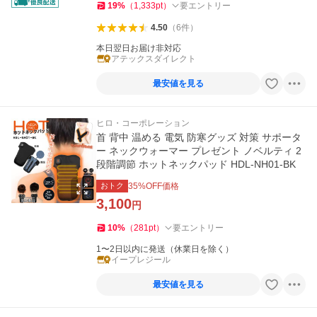
19
%
（
1,333
pt
）
要エントリー
4.50
（
6
件
）
本日翌日お届け非対応
アテックスダイレクト
最安値を見る
ヒロ・コーポレーション
首 背中 温める 電気 防寒グッズ 対策 サポータ
ー ネックウォーマー プレゼント ノベルティ 2
段階調節 ホットネックパッド HDL-NH01-BK
おトク
35
%OFF価格
3,100
円
10
%
（
281
pt
）
要エントリー
1〜2日以内に発送（休業日を除く）
イープレジール
最安値を見る