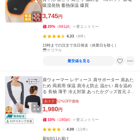
吸湿発熱 蓄熱保温 爆買
3,745
円
20
%
（
681
pt
）
要エントリー
4.33
（
9
件
）
15時までの注文で当日発送（休業日を除く）
ケゴマル
最安値を見る
肩ウォーマー レディース 肩サポーター 肩あた
ため 両肩用 保温 肩冷え防止 温かい 肩を温め
る 長袖 薄手 冷え対策 あったかグッズ首元 JM-
246
おトク
52
%OFF価格
1,980
円
10
%
（
180
pt
）
要エントリー
4.09
（
11
件
）
最短8/11お届け