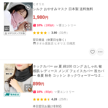
ヒオリエ
シルク おやすみマスク 日本製 送料無料
1,980
円
10
%
（
180
pt
）
要エントリー
3.90
（
31
件
）
翌日発送（休業日を除く）
タオル直販店 ヒオリエ 日織恵
ネックカバー uv 夏 綿100 ロング おしゃれ 敏
感肌 レディース メンズ フェイスカバー 首カバ
ー 春夏 秋冬 コットン ネックウォーマー*1-2t*
2-7t*y3-10t
899
円
10
%
（
80
pt
）
要エントリー
4.28
（
25
件
）
本日翌日お届け非対応