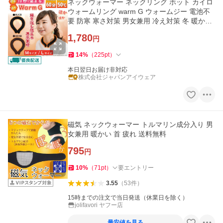
ネックウォーマー ネックリング ホット カイロ
ウォームリング warm G ウォームジー 電池不
要 防寒 寒さ対策 男女兼用 冷え対策 冬 暖かい
首掛け 爆買
1,780
円
14
%
（
225
pt
）
本日翌日お届け非対応
株式会社ジャパンアイウェア
磁気 ネックウォーマー トルマリン成分入り 男
女兼用 暖かい 首 疲れ 送料無料
795
円
10
%
（
71
pt
）
要エントリー
3.55
（
53
件
）
15時までの注文で当日発送（休業日を除く）
jolifavori ヤフー店
最安値を見る