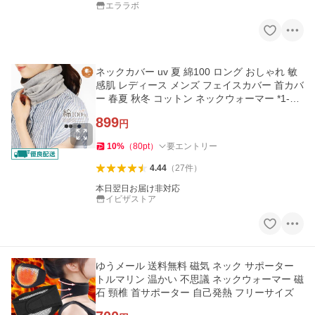
エララボ
ネックカバー uv 夏 綿100 ロング おしゃれ 敏
感肌 レディース メンズ フェイスカバー 首カバ
ー 春夏 秋冬 コットン ネックウォーマー *1-2t*
2-7t*y3-10t
899
円
10
%
（
80
pt
）
要エントリー
4.44
（
27
件
）
本日翌日お届け非対応
イビザストア
ゆうメール 送料無料 磁気 ネック サポーター
トルマリン 温かい 不思議 ネックウォーマー 磁
石 頸椎 首サポーター 自己発熱 フリーサイズ