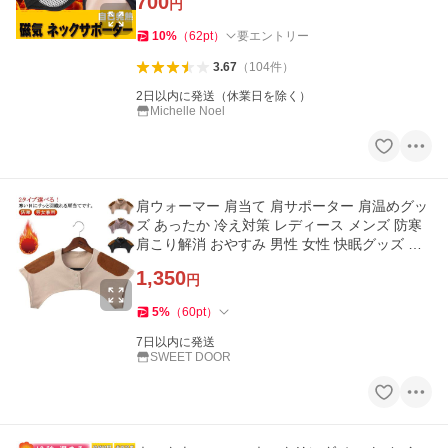
700
円
10
%
（
62
pt
）
要エントリー
3.67
（
104
件
）
2日以内に発送（休業日を除く）
Michelle Noel
肩ウォーマー 肩当て 肩サポーター 肩温めグッ
ズ あったか 冷え対策 レディース メンズ 防寒
肩こり解消 おやすみ 男性 女性 快眠グッズ ヒ
ートネ
1,350
円
5
%
（
60
pt
）
7日以内に発送
SWEET DOOR