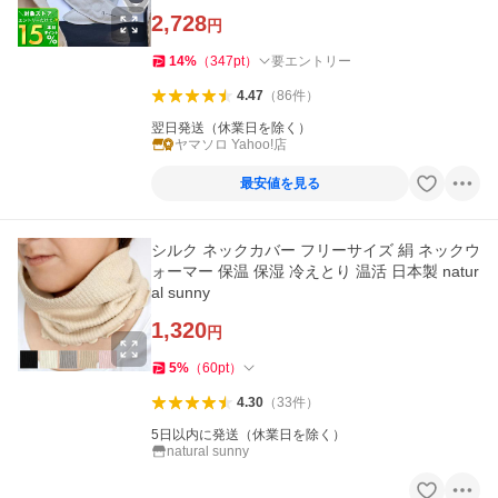
イフオンプロダクツ
2,728
円
14
%
（
347
pt
）
要エントリー
4.47
（
86
件
）
翌日発送（休業日を除く）
ヤマソロ Yahoo!店
最安値を見る
シルク ネックカバー フリーサイズ 絹 ネックウ
ォーマー 保温 保湿 冷えとり 温活 日本製 natur
al sunny
1,320
円
5
%
（
60
pt
）
4.30
（
33
件
）
5日以内に発送（休業日を除く）
natural sunny