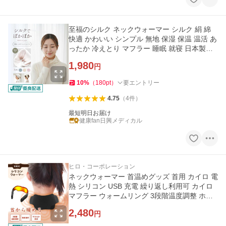
至福のシルク ネックウォーマー シルク 絹 綿
快適 かわいい シンプル 無地 保湿 保温 温活 あ
ったか 冷えとり マフラー 睡眠 就寝 日本製メ
ール便送料無料
1,980
円
10
%
（
180
pt
）
要エントリー
4.75
（
4
件
）
最短明日お届け
健康fan日興メディカル
ヒロ・コーポレーション
ネックウォーマー 首温めグッズ 首用 カイロ 電
熱 シリコン USB 充電 繰り返し利用可 カイロ
マフラー ウォームリング 3段階温度調整 ホッ
トリング
2,480
円