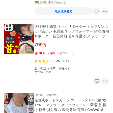
JASUMIN Yahoo!店
最安値を見る
送料無料 磁気 ネックサポーター トルマリンに
より温かい 不思議 ネックウォーマー 頸椎 首用
サポーター 自己発熱 首を保護 ケア フリーサイ
ズ ブラック
799
円
10
%
（
71
pt
）
要エントリー
3.25
（
4
件
）
翌日発送（休業日を除く）
chaモmile
Life on Products
充電式ホットスカーフ コードレス 8/9は最大P
17%！ マフラー ネックウォーマー 即暖 首 掛
け 軽量 折り畳み 瞬間発熱 電気 LCAWA018 ラ