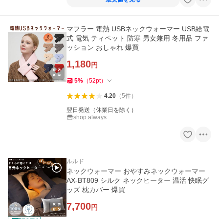
マフラー 電熱 USBネックウォーマー USB給電
式 電気 ティペット 防寒 男女兼用 冬用品 ファ
ッション おしゃれ 爆買
1,180
円
5
%
（
52
pt
）
4.20
（
5
件
）
翌日発送（休業日を除く）
shop.always
ルルド
ネックウォーマー おやすみネックウォーマー
AX-BT809 シルク ネックヒーター 温活 快眠グ
ッズ 枕カバー 爆買
7,700
円