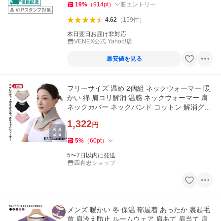
19
%
（
914
pt
）
要エントリー
4.62
（
159
件
）
本日翌日お届け非対応
VENEX公式 Yahoo!店
最安値を見る
フリーサイズ 温め 2個組 ネックウォーマー 暖
かい 綿 肩コリ解消 温感 ネックウォーマー 肩
ネックカバー ネックバンド コットン 解消グッ
ズ あったか 首
1,322
円
5
%
（
60
pt
）
5〜7日以内に発送
四倉忠ショップ
メンズ 暖かい 冬 保温 部屋着 あったか 裏起毛
首 肩冷え防止 ルームウェア 肩あて 肩当て 肩