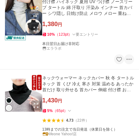
付け襟 ハイネック 夏用 UV つけ襟 ノースリー
ブ タートル 綿 汗取り 汗染み インナー 首カバ
ー シワ隠し 日焼け防止 メロウ メロー 重ね着
ch *1-3t*2-5t*y3-8t
1,380
円
10
%
（
123
pt
）
要エントリー
本日翌日お届け非対応
エララボ
ネックウォーマー ネックカバー 秋 冬 タートル
ネック 首 くび 冷え 寒さ 対策 温める あったか
首だけ 取り外せる 首カバー 伸縮 付け襟 お洒
落 首のシワ隠し
1,430
円
5
%
（
65
pt
）
4.73
（
22
件
）
13時までの注文で当日発送（休業日を除く）
lifeone Yahoo!店