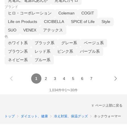
充電式、電源式あんか
充電式カイロ
ブランド
ヒロ・コーポレーション
Coleman
COGIT
Life on Products
CICIBELLA
SPICE of Life
Style
SUO
VENEX
アテックス
色
ホワイト系
ブラック系
グレー系
ベージュ系
ブラウン系
レッド系
ピンク系
パープル系
ネイビー系
ブルー系
1
2
3
4
5
6
7
1,034
件中
1
〜
30
件
ページ上部に戻る
トップ
ダイエット、健康
冷え対策、保温グッズ
ネックウォーマー