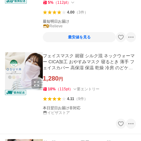
5
%
（
112
pt
）
4.00
（
3
件
）
最短明日お届け
Relieve
最安値を見る
フェイスマスク 就寝 シルク混 ネックウォーマ
ー CICA加工 おやすみマスク 寝るとき 薄手 フ
ェイスカバー 高保湿 保温 乾燥 冷房 のどケア *
1-2t*2-4t*y3-6t
1,280
円
10
%
（
115
pt
）
要エントリー
4.11
（
9
件
）
本日翌日お届け非対応
イビザストア