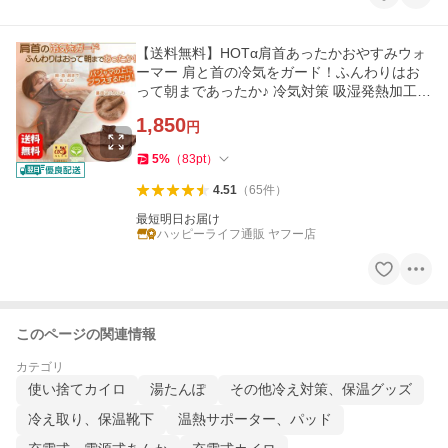
【送料無料】HOTα肩首あったかおやすみウォ
ーマー 肩と首の冷気をガード！ふんわりはお
って朝まであったか♪ 冷気対策 吸湿発熱加工
ぽかぽか パジャマの上から
1,850
円
5
%
（
83
pt
）
4.51
（
65
件
）
最短明日お届け
ハッピーライフ通販 ヤフー店
このページの関連情報
カテゴリ
使い捨てカイロ
湯たんぽ
その他冷え対策、保温グッズ
冷え取り、保温靴下
温熱サポーター、パッド