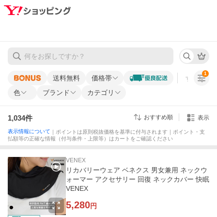
1
送料無料
価格帯
すべての条
色
ブランド
カテゴリ
1,034
件
おすすめ順
表示
表示情報について
｜ポイントは原則税抜価格を基準に付与されます｜ポイント・支
払額等の正確な情報（付与条件・上限等）はカートをご確認ください
VENEX
リカバリーウェア ベネクス 男女兼用 ネックウ
ォーマー アクセサリー 回復 ネックカバー 快眠
VENEX
5,280
円