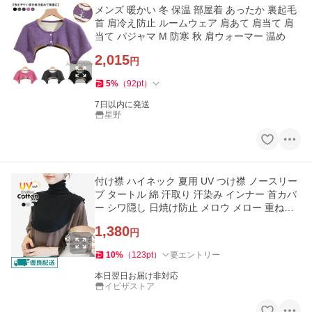
メンズ 暖かい 冬 保温 部屋着 あったか 裏起毛
首 肩冷え防止 ルームウェア 肩あて 肩当て 肩
当て パジャマ M 防寒 秋 肩ウォーマー 温め
2,015
円
5
%
（
92
pt
）
7日以内に発送
星野
付け襟 ハイネック 夏用 UV つけ襟 ノースリー
ブ タートル 綿 汗取り 汗染み インナー 首カバ
ー シワ隠し 日焼け防止 メロウ メロー 重ね着
ch *1-3t*2-5t*y3-8t
1,380
円
10
%
（
123
pt
）
要エントリー
本日翌日お届け非対応
イビザストア