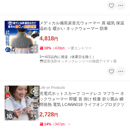
メディカル備長炭首元ウォーマー 肩 磁気 保温
温める 暖かい ネックウォーマー 防寒
4,818
円
10
%
（
439
pt
）
要エントリー
3〜4日以内に発送（休業日を除く）
固形洗剤キッチンクレンリーの雑貨アイディ屋
Life on Products
充電式ホットスカーフ コードレス マフラー ネ
ックウォーマー 即暖 首 掛け 軽量 折り畳み 瞬
間発熱 電気 LCAWA018 ライフオンプロダクツ
2,728
円
14
%
（
347
pt
）