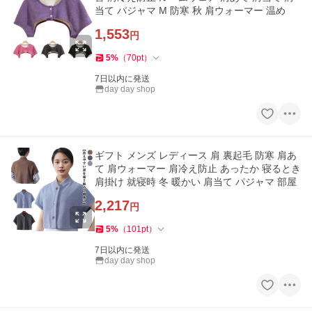
当て パジャマ M 防寒 秋 肩ウォーマー 温め
1,553
円
5
%
（
70
pt
）
7日以内に発送
day day shop
ギフト メンズ レディース 肩 裏起毛 防寒 肩あ
て 肩ウォーマー 肩冷え防止 あったか 寝るとき
肩掛け 就寝時 冬 暖かい 肩当て パジャマ 部屋
2,217
円
5
%
（
101
pt
）
7日以内に発送
day day shop