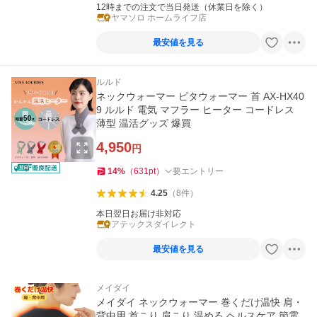
12時までの注文で当日発送（休業日を除く）
ヤマソロ ホームライフ店
最安値を見る
ルルド
ネックウォーマー ピタウォーマー 首 AX-HX40
9 ルルド 電気 マフラー ヒーター コードレス
薄型 温活グッズ 爆買
4,950
円
14
%
（
631
pt
）
要エントリー
4.25
（
8
件
）
本日翌日お届け非対応
アテックスダイレクト
最安値を見る
メイダイ
メイダイ ネックウォーマー 巻くだけ温快 肩・
背中用 首こり 肩こり 温める ヘルスケア 節電