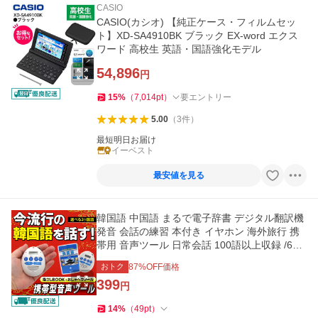
CASIO
CASIO(カシオ) 【純正ケース・フィルムセッ
ト】XD-SA4910BK ブラック EX-word エクス
ワード 高校生 英語・国語強化モデル
54,896
円
15
%
（
7,014
pt
）
要エントリー
5.00
（
3
件
）
最短明日お届け
イーベスト
最安値を見る
韓国語 中国語 まるで電子辞書 デジタル翻訳機
発音 会話の練習 本付き イヤホン 海外旅行 携
帯用 音声ツール 日常会話 100語以上収録 /60N
◇ おしゃべり
おトク
87
%OFF価格
399
円
14
%
（
49
pt
）