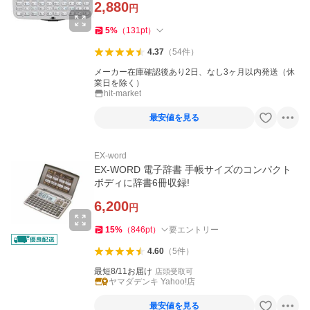
2,880
円
5
%
（
131
pt
）
4.37
（
54
件
）
メーカー在庫確認後あり2日、なし3ヶ月以内発送（休
業日を除く）
hit-market
最安値を見る
EX-word
EX-WORD 電子辞書 手帳サイズのコンパクト
ボディに辞書6冊収録!
6,200
円
15
%
（
846
pt
）
要エントリー
4.60
（
5
件
）
最短8/11お届け
店頭受取可
ヤマダデンキ Yahoo!店
最安値を見る