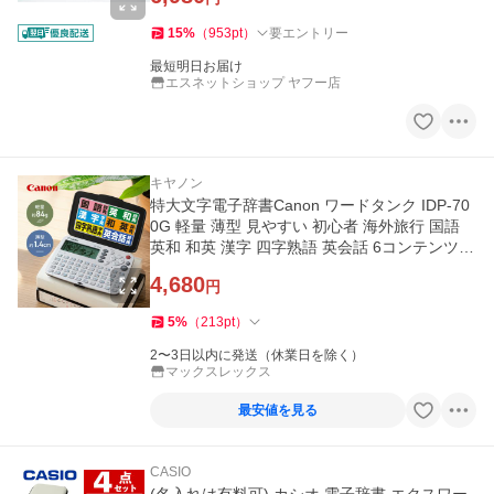
15
%
（
953
pt
）
要エントリー
最短明日お届け
エスネットショップ ヤフー店
キヤノン
特大文字電子辞書Canon ワードタンク IDP-70
0G 軽量 薄型 見やすい 初心者 海外旅行 国語
英和 和英 漢字 四字熟語 英会話 6コンテンツ
電卓 正規品 1年保証
4,680
円
5
%
（
213
pt
）
2〜3日以内に発送（休業日を除く）
マックスレックス
最安値を見る
CASIO