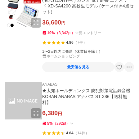
(名入れは有料可) カシオ 電子辞書 エクスワー
ド XD-SA4200 高校生モデル (ケース付き4点セ
ット)
36,600
円
10
%
（
3,342
pt
）
要エントリー
4.86
（
7
件
）
1〜2日以内に発送（休業日を除く）
ホームショッピング
最安値を見る
ANABAS
★太知ホールディングス 防犯対策電話録音機
KOBAN ANABAS アナバス ST-386【送料無
料】
6,380
円
5
%
（
292
pt
）
4.64
（
14
件
）