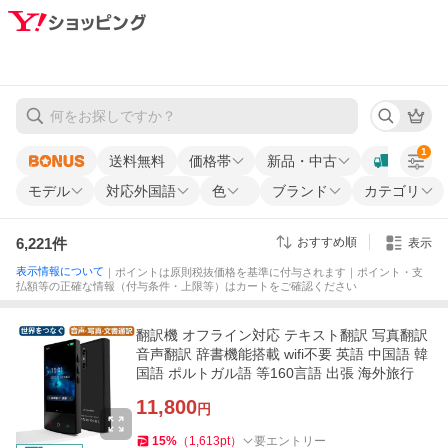
1
送料無料
価格帯
新品・中古
モデル
対応外国語
色
ブランド
カテゴリ
6,221
件
おすすめ順
表示
表示情報について
｜ポイントは原則税抜価格を基準に付与されます｜ポイント・支
払額等の正確な情報（付与条件・上限等）はカートをご確認ください
翻訳機 オフライン対応 テキスト翻訳 写真翻訳
音声翻訳 辞書機能搭載 wifi不要 英語 中国語 韓
国語 ポルトガル語 等160言語 出張 海外旅行
11,800
円
15
%
（
1,613
pt
）
要エントリー