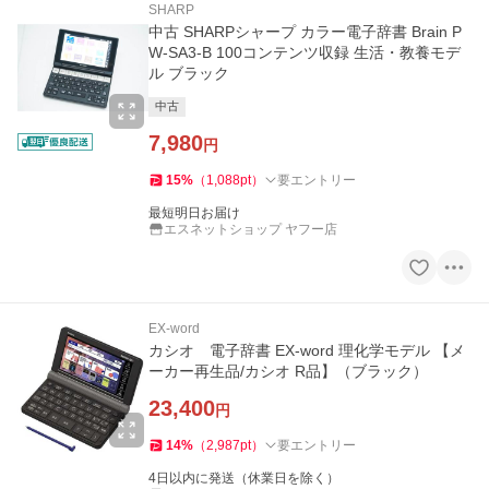
SHARP
中古 SHARPシャープ カラー電子辞書 Brain P
W-SA3-B 100コンテンツ収録 生活・教養モデ
ル ブラック
中古
7,980
円
15
%
（
1,088
pt
）
要エントリー
最短明日お届け
エスネットショップ ヤフー店
EX-word
カシオ 電子辞書 EX-word 理化学モデル 【メ
ーカー再生品/カシオ R品】（ブラック）
23,400
円
14
%
（
2,987
pt
）
要エントリー
4日以内に発送（休業日を除く）