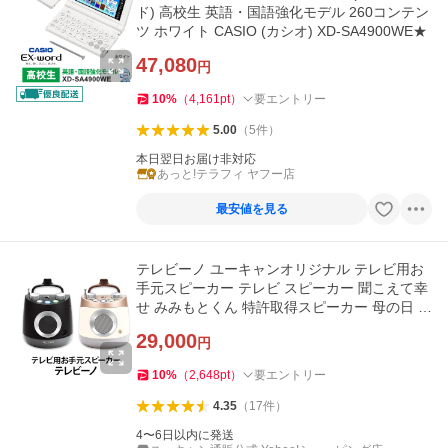
ド) 高校生 英語・国語強化モデル 260コンテン
ツ ホワイト CASIO (カシオ) XD-SA4900WE★
47,080
円
10
%
（
4,161
pt
）
要エントリー
5.00
（
5
件
）
本日翌日お届け非対応
あっと!テラフィ ヤフー店
最安値を見る
テレビーノ ユーキャンオリジナル テレビ用お
手元スピーカー テレビ スピーカー 聞こえて幸
せ みみもとくん 特許取得スピーカー 母の日 父
の日 シニア
29,000
円
10
%
（
2,648
pt
）
要エントリー
4.35
（
17
件
）
4〜6日以内に発送