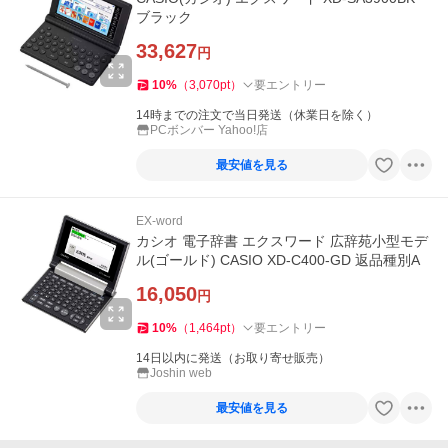
ブラック
33,627
円
10
%
（
3,070
pt
）
要エントリー
14時までの注文で当日発送（休業日を除く）
PCボンバー Yahoo!店
最安値を見る
EX-word
カシオ 電子辞書 エクスワード 広辞苑小型モデ
ル(ゴールド) CASIO XD-C400-GD 返品種別A
16,050
円
10
%
（
1,464
pt
）
要エントリー
14日以内に発送（お取り寄せ販売）
Joshin web
最安値を見る