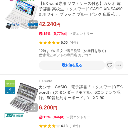
【EX-word専用 ソフトケース付き】カシオ 電
子辞書 高校生 エクスワード CASIO XD-SA490
0 ホワイト ブラック ブルー ピンク 広辞苑 リ
ーダーズ英和辞典
42,240
円
15
%
（
5,779
pt
）
要エントリー
5.00
（
4
件
）
12時までの注文で当日発送（休業日を除く）
家電とギフトの専門店 カデココ
最安値を見る
EX-word
カシオ CASIO 電子辞書「エクスワード(EX-
word)」(スタンダードモデル。6コンテンツ収
録。50音配列キーボード。) XD-90
6,200
円
15
%
（
846
pt
）
要エントリー
4.13
（
16
件
）