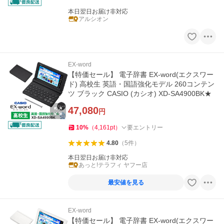
本日翌日お届け非対応
アルシオン
EX-word
【特価セール】 電子辞書 EX-word(エクスワー
ド) 高校生 英語・国語強化モデル 260コンテン
ツ ブラック CASIO (カシオ) XD-SA4900BK★
47,080
円
10
%
（
4,161
pt
）
要エントリー
4.80
（
5
件
）
本日翌日お届け非対応
あっと!テラフィ ヤフー店
最安値を見る
EX-word
【特価セール】 電子辞書 EX-word(エクスワー