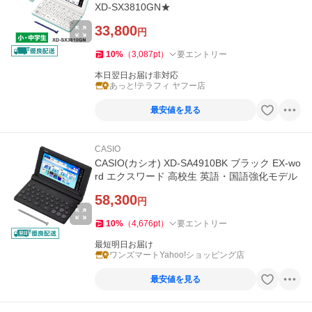
XD-SX3810GN★
33,800
円
10
%
（
3,087
pt
）
要エントリー
本日翌日お届け非対応
あっと!テラフィ ヤフー店
最安値を見る
CASIO
CASIO(カシオ) XD-SA4910BK ブラック EX-wo
rd エクスワード 高校生 英語・国語強化モデル
58,300
円
10
%
（
4,676
pt
）
要エントリー
最短明日お届け
ワンズマートYahoo!ショッピング店
最安値を見る