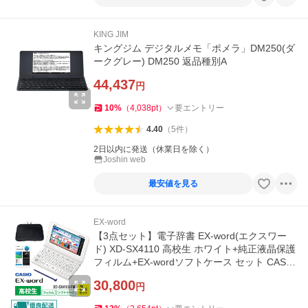
KING JIM
キングジム デジタルメモ「ポメラ」DM250(ダ
ークグレー) DM250 返品種別A
44,437
円
10
%
（
4,038
pt
）
要エントリー
4.40
（
5
件
）
2日以内に発送（休業日を除く）
Joshin web
最安値を見る
EX-word
【3点セット】電子辞書 EX-word(エクスワー
ド) XD-SX4110 高校生 ホワイト+純正液晶保護
フィルム+EX-wordソフトケース セット CASIO
(カシオ) XD-SX4160-FM-SP★
30,800
円