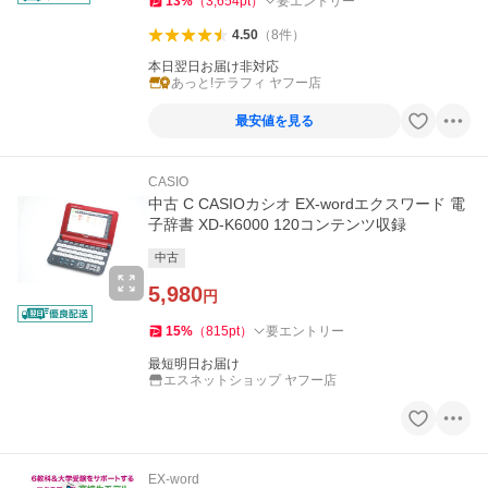
13
%
（
3,654
pt
）
要エントリー
4.50
（
8
件
）
本日翌日お届け非対応
あっと!テラフィ ヤフー店
最安値を見る
CASIO
中古 C CASIOカシオ EX-wordエクスワード 電
子辞書 XD-K6000 120コンテンツ収録
中古
5,980
円
15
%
（
815
pt
）
要エントリー
最短明日お届け
エスネットショップ ヤフー店
EX-word