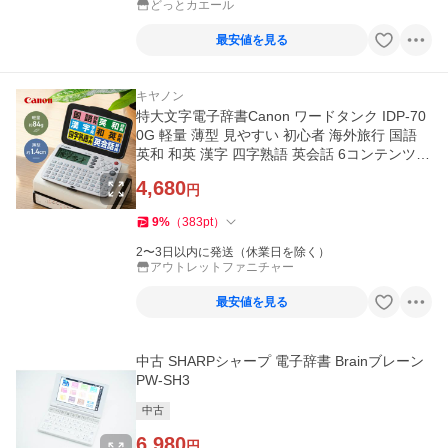
どっとカエール
最安値を見る
キヤノン
特大文字電子辞書Canon ワードタンク IDP-70
0G 軽量 薄型 見やすい 初心者 海外旅行 国語
英和 和英 漢字 四字熟語 英会話 6コンテンツ
電卓 正規品 1年保証
4,680
円
9
%
（
383
pt
）
2〜3日以内に発送（休業日を除く）
アウトレットファニチャー
最安値を見る
中古 SHARPシャープ 電子辞書 Brainブレーン
PW-SH3
中古
6,980
円