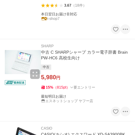
3.67
（
18
件
）
本日翌日お届け非対応
i-shop7
SHARP
中古 C SHARPシャープ カラー電子辞書 Brain
PW-HC6 高校生向け
中古
5,980
円
15
%
（
815
pt
）
要エントリー
最短明日お届け
エスネットショップ ヤフー店
CASIO
CASIO(カシオ) エクスワード XD-SA3900BK