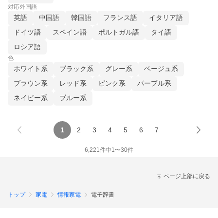
対応外国語
英語
中国語
韓国語
フランス語
イタリア語
ドイツ語
スペイン語
ポルトガル語
タイ語
ロシア語
色
ホワイト系
ブラック系
グレー系
ベージュ系
ブラウン系
レッド系
ピンク系
パープル系
ネイビー系
ブルー系
1
2
3
4
5
6
7
6,221
件中
1
〜
30
件
ページ上部に戻る
トップ
家電
情報家電
電子辞書