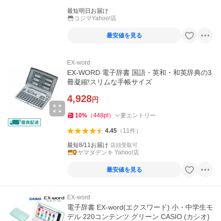
最短明日お届け
コジマYahoo!店
最安値を見る
EX-word
EX-WORD 電子辞書 国語・英和・和英辞典の3
冊凝縮!スリムな手帳サイズ
4,928
円
10
%
（
448
pt
）
要エントリー
4.45
（
11
件
）
最短8/11お届け
店頭受取可
ヤマダデンキ Yahoo!店
最安値を見る
EX-word
電子辞書 EX-word(エクスワード) 小・中学生モ
デル 220コンテンツ グリーン CASIO (カシオ)