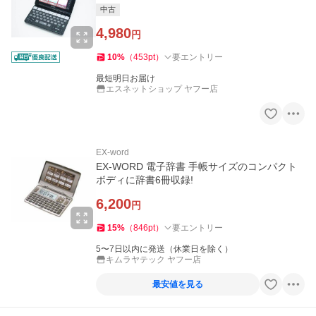
中古
4,980
円
10
%
（
453
pt
）
要エントリー
最短明日お届け
エスネットショップ ヤフー店
EX-word
EX-WORD 電子辞書 手帳サイズのコンパクト
ボディに辞書6冊収録!
6,200
円
15
%
（
846
pt
）
要エントリー
5〜7日以内に発送（休業日を除く）
キムラヤテック ヤフー店
最安値を見る