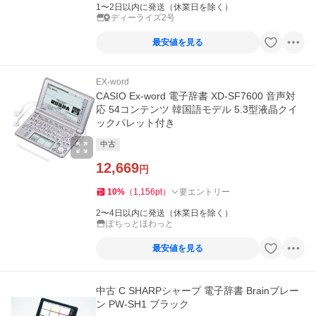
1〜2日以内に発送（休業日を除く）
ディーライズ2号
最安値を見る
EX-word
CASIO Ex-word 電子辞書 XD-SF7600 音声対
応 54コンテンツ 韓国語モデル 5.3型液晶クイ
ックパレット付き
中古
12,669
円
10
%
（
1,156
pt
）
要エントリー
2〜4日以内に発送（休業日を除く）
ぽちっとほわっと
最安値を見る
中古 C SHARPシャープ 電子辞書 Brainブレー
ン PW-SH1 ブラック