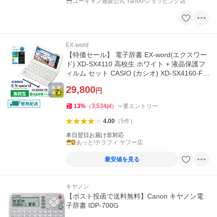
ユーキャン通販公式 Yahoo!ショッピング店
EX-word
【特価セール】 電子辞書 EX-word(エクスワー
ド) XD-SX4110 高校生 ホワイト + 液晶保護フ
ィルム セット CASIO (カシオ) XD-SX4160-FM
★
29,800
円
13
%
（
3,534
pt
）
要エントリー
4.00
（
5
件
）
本日翌日お届け非対応
あっと!テラフィ ヤフー店
最安値を見る
キヤノン
【ポスト投函で送料無料】Canon キヤノン電
子辞書 IDP-700G