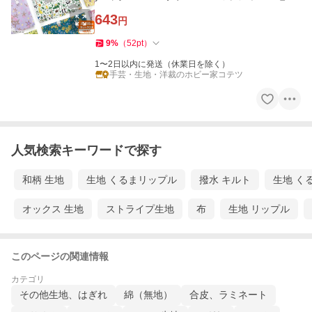
4852
643
円
9
%
（
52
pt
）
1〜2日以内に発送（休業日を除く）
手芸・生地・洋裁のホビー家コテツ
人気検索キーワードで探す
和柄 生地
生地 くるまリップル
撥水 キルト
生地 く
オックス 生地
ストライプ生地
布
生地 リップル
このページの関連情報
カテゴリ
その他生地、はぎれ
綿（無地）
合皮、ラミネート