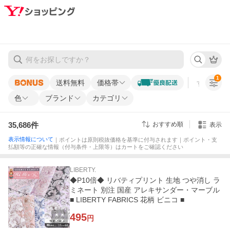
1
送料無料
価格帯
すべての条
色
ブランド
カテゴリ
35,686
件
おすすめ順
表示
表示情報について
｜ポイントは原則税抜価格を基準に付与されます｜ポイント・支
払額等の正確な情報（付与条件・上限等）はカートをご確認ください
LIBERTY.
◆P10倍◆ リバティプリント 生地 つや消し ラ
ミネート 別注 国産 アレキサンダー・マーブル
■ LIBERTY FABRICS 花柄 ビニコ ■
495
円