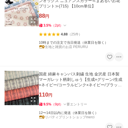
ンオックス ニュアンスカラー≪まあるいお花
プリント≫(715) 【10cm単位】
88
円
3.5
%
（
2
pt
）
4.88
（
25
件
）
10時までの注文で当日発送（休業日を除く）
生地と雑貨のお店 PERURU
国産 綿麻キャンバス刺繍 生地 金沢産 日本製
マーガレット柄刺しゅう【生成×グリーン/生成
×ネイビー/コーラルピンク×ネイビー/ブラック
×グリーン】40-0185
110
円
9.5
%
（
9
pt
）
要エントリー
12〜14日以内に発送（休業日を除く）
リバティプリントショップmerci