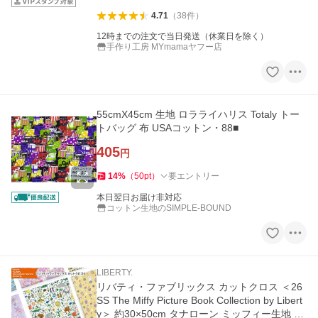
4.71
（
38
件
）
12時までの注文で当日発送（休業日を除く）
手作り工房 MYmamaヤフー店
55cmX45cm 生地 ロラライハリス Totaly トー
トバッグ 布 USAコットン・88■
405
円
14
%
（
50
pt
）
要エントリー
本日翌日お届け非対応
コットン生地のSIMPLE-BOUND
LIBERTY.
リバティ・ファブリックス カットクロス ＜26
SS The Miffy Picture Book Collection by Libert
y＞ 約30×50cm タナローン ミッフィー生地 布