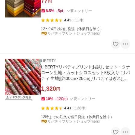
77
円
8.5
%
（
5
pt
）
要エントリー
4.45
（
11
件
）
12〜14日以内に発送（休業日を除く）
リバティプリントショップmerci
LIBERTY.
LIBERTYリバティプリントお試しセット・タナ
ローン生地・カットクロスセット5枚入り [リバ
ティ 生地][約30cm×25cm][リバティはぎれ][リ
バティカットクロス]
1,320
円
10
%
（
120
pt
）
要エントリー
4.41
（
128
件
）
12時までの注文で当日発送（休業日を除く）
リバティプリントショップmerci