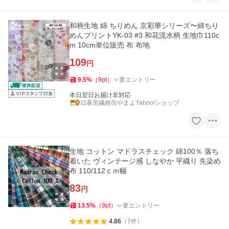
和柄生地 綿 ちりめん 京彩華シリーズ〜綿ちり
めんプリントYK-03 #3 和花流水柄 生地巾110c
m 10cm単位販売 布 布地
109
円
9.5
%
（
9
pt
）
要エントリー
本日翌日お届け非対応
日暮里繊維街やまよYahoo!ショップ
生地 コットン マドラスチェック 綿100％ 落ち
着いた ヴィンテージ感 しなやか 平織り 先染め
布 110/112ｃｍ幅
83
円
13.5
%
（
9
pt
）
要エントリー
4.86
（
7
件
）