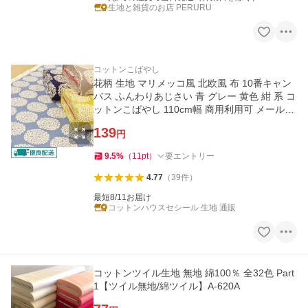
生地と雑貨のお店 PERURU
コットンこばやし
花柄 生地 マリメッコ風 北欧風 布 10番キャン
バス ふんわりあじさい 青 グレー 黄色 紺 系 コ
ットンこばやし 110cm幅 商用利用可 メール便
2mまで
139
円
9.5
%
（
11
pt
）
要エントリー
4.77
（
39
件
）
最短8/11お届け
コットンハウスセシール 生地 通販
コットンツイル生地 無地 綿100％ 全32色 Part
1【ツイル無地/綿ツイル】A-620A