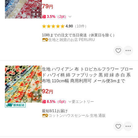
79
円
3.5
%
（
2
pt
）
4.90
（
10
件
）
10時までの注文で当日発送（休業日を除く）
生地と雑貨のお店 PERURU
生地 ハワイアン 布 トロピカルフラワー ブロー
ド ハワイ柄 綿 ファブリック 黒 紺 緑 赤 白 系
布地 110cm幅 商用利用可 メール便3mまで
92
円
8.5
%
（
6
pt
）
要エントリー
最短8/11お届け
コットンハウスセシール 生地 通販