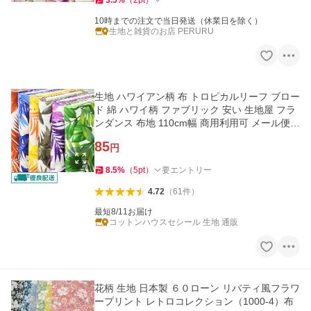
3.5
%
（
2
pt
）
10時までの注文で当日発送（休業日を除く）
生地と雑貨のお店 PERURU
生地 ハワイアン柄 布 トロピカルリーフ ブロー
ド 綿 ハワイ柄 ファブリック 安い 生地屋 フラ
ンダンス 布地 110cm幅 商用利用可 メール便3
mまで
85
円
8.5
%
（
5
pt
）
要エントリー
4.72
（
61
件
）
最短8/11お届け
コットンハウスセシール 生地 通販
花柄 生地 日本製 ６０ローン リバティ風フラワ
ープリント レトロコレクション（1000-4）布