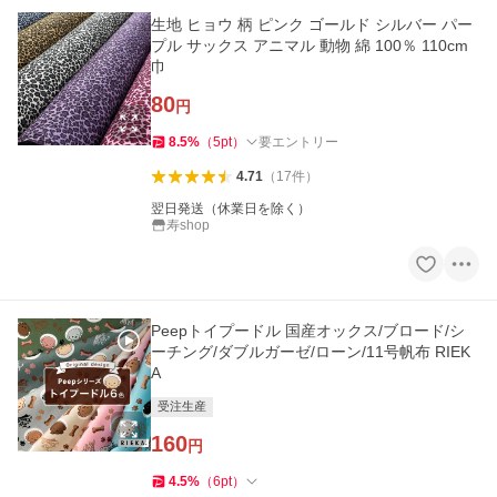
生地 ヒョウ 柄 ピンク ゴールド シルバー パー
プル サックス アニマル 動物 綿 100％ 110cm
巾
80
円
8.5
%
（
5
pt
）
要エントリー
4.71
（
17
件
）
翌日発送（休業日を除く）
寿shop
Peepトイプードル 国産オックス/ブロード/シ
ーチング/ダブルガーゼ/ローン/11号帆布 RIEK
A
受注生産
160
円
4.5
%
（
6
pt
）