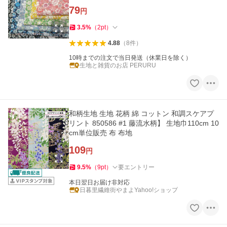
79
円
3.5
%
（
2
pt
）
4.88
（
8
件
）
10時までの注文で当日発送（休業日を除く）
生地と雑貨のお店 PERURU
和柄生地 生地 花柄 綿 コットン 和調スケアプ
リント 850586 #1 藤流水柄】 生地巾110cm 10
cm単位販売 布 布地
109
円
9.5
%
（
9
pt
）
要エントリー
本日翌日お届け非対応
日暮里繊維街やまよYahoo!ショップ