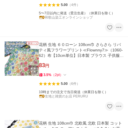
5.00
（
4
件
）
5〜7日以内に発送（受注生産）（休業日を除く）
和歌山染工オンラインショップ
花柄 生地 ６０ローン 108cm巾 さらさら リバ
ティ風フラワープリント≪Flownny7≫（1060-
62）布【10cm単位】日本製 ブラウス 子供服
ワンピース
83
円
3.5
%
（
2
pt
）
5.00
（
6
件
）
10時までの注文で当日発送（休業日を除く）
生地と雑貨のお店 PERURU
花柄 生地 108cm巾 北欧風 北欧 日本製 コット