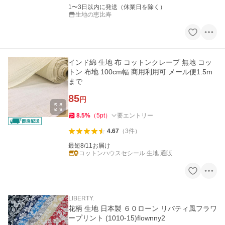
1〜3日以内に発送（休業日を除く）
生地の恵比寿
インド綿 生地 布 コットンクレープ 無地 コッ
トン 布地 100cm幅 商用利用可 メール便1.5m
まで
85
円
8.5
%
（
5
pt
）
要エントリー
4.67
（
3
件
）
最短8/11お届け
コットンハウスセシール 生地 通販
LIBERTY.
花柄 生地 日本製 ６０ローン リバティ風フラワ
ープリント (1010-15)flownny2