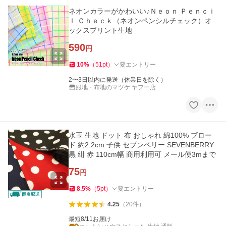
ネオンカラーがかわいい♪Ｎｅｏｎ Ｐｅｎｃｉ
ｌ Ｃｈｅｃｋ（ネオンペンシルチェック）オ
ックスプリント生地
590
円
10
%
（
51
pt
）
要エントリー
2〜3日以内に発送（休業日を除く）
服地・布地のマツケ ヤフー店
水玉 生地 ドット 布 おしゃれ 綿100% ブロー
ド 約2.2cm 子供 セブンベリー SEVENBERRY
黒 紺 赤 110cm幅 商用利用可 メール便3mまで
75
円
8.5
%
（
5
pt
）
要エントリー
4.25
（
20
件
）
最短8/11お届け