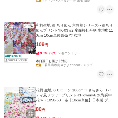
コットンハウスセシール 生地 通販
和柄生地 綿 ちりめん 京彩華シリーズ〜綿ちり
めんプリントYK-03 #2 扇面桜牡丹柄 生地巾11
0cm 10cm単位販売 布 布地
109
円
9.5
%
（
9
pt
）
要エントリー
本日翌日お届け非対応
日暮里繊維街やまよYahoo!ショップ
花柄 生地 ６０ローン 108cm巾 さらさら リバ
ティ風フラワープリント≪Flownny6 水彩調中
花≫（1050-53）布【10cm単位】日本製 ブラ
ウス 子供服 ワンピース
80
円