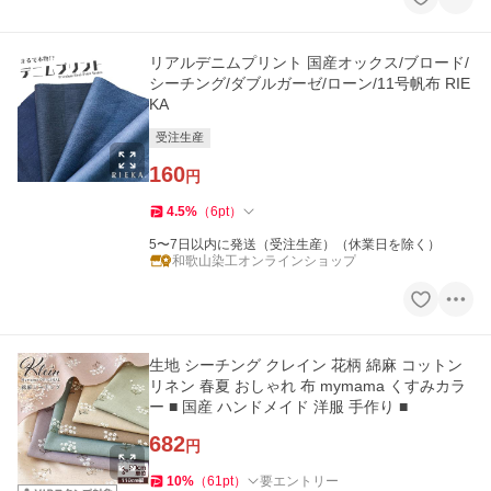
リアルデニムプリント 国産オックス/ブロード/
シーチング/ダブルガーゼ/ローン/11号帆布 RIE
KA
受注生産
160
円
4.5
%
（
6
pt
）
5〜7日以内に発送（受注生産）（休業日を除く）
和歌山染工オンラインショップ
生地 シーチング クレイン 花柄 綿麻 コットン
リネン 春夏 おしゃれ 布 mymama くすみカラ
ー ■ 国産 ハンドメイド 洋服 手作り ■
682
円
10
%
（
61
pt
）
要エントリー