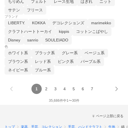
ちりめん
フェルト
レース生地
はぎれ
ニット
サテン
フリース
ブランド
LIBERTY.
KOKKA
デコレクションズ
marimekko
クラフトハートトーカイ
kippis
コットンこばやし
Disney
sanrio
SOULEIADO
色
ホワイト系
ブラック系
グレー系
ベージュ系
ブラウン系
レッド系
ピンク系
パープル系
ネイビー系
ブルー系
1
2
3
4
5
6
7
35,686
件中
1
〜
30
件
ページ上部に戻る
トップ
楽器、手芸、コレクション
手芸、ハンドクラフト
生地
綿（