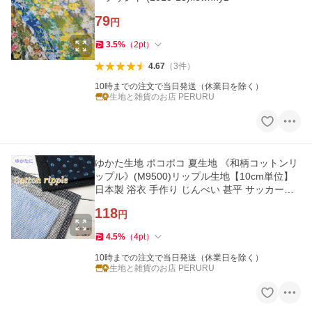
79
円
3.5
%
（
2
pt
）
4.67
（
3
件
）
10時までの注文で当日発送（休業日を除く）
生地と雑貨のお店 PERURU
ゆかた生地 ポコポコ 夏生地 《和柄コットンリ
ップル》(M9500)リップル生地【10cm単位】
日本製 浴衣 手作り じんべい 甚平 サッカー生
地 ステテコ ストライプ
118
円
4.5
%
（
4
pt
）
10時までの注文で当日発送（休業日を除く）
生地と雑貨のお店 PERURU