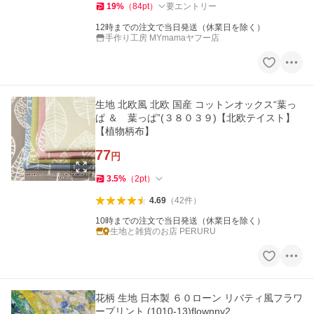
19
%
（
84
pt
）
要エントリー
12時までの注文で当日発送（休業日を除く）
手作り工房 MYmamaヤフー店
生地 北欧風 北欧 国産 コットンオックス“葉っ
ぱ ＆ 葉っぱ”(３８０３９)【北欧テイスト】
【植物柄布】
77
円
3.5
%
（
2
pt
）
4.69
（
42
件
）
10時までの注文で当日発送（休業日を除く）
生地と雑貨のお店 PERURU
花柄 生地 日本製 ６０ローン リバティ風フラワ
ープリント (1010-13)flownny2