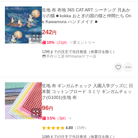
生地 布 布地 365 CAT.ART シーチング 月あか
りの猫 ■ kokka おとぎの国の猫と仲間たち Ori
e Kawamura ハンドメイド ■
242
円
10
%
（
21
pt
）
要エントリー
12時までの注文で当日発送（休業日を除く）
手作り工房 MYmamaヤフー店
生地 布 ギンガムチェック 入園入学グッズに 日
本製 コットンブロード ３ミリ ギンガムチェッ
ク(G1001)生地 布
96
円
3.5
%
（
3
pt
）
4.80
（
15
件
）
10時までの注文で当日発送（休業日を除く）