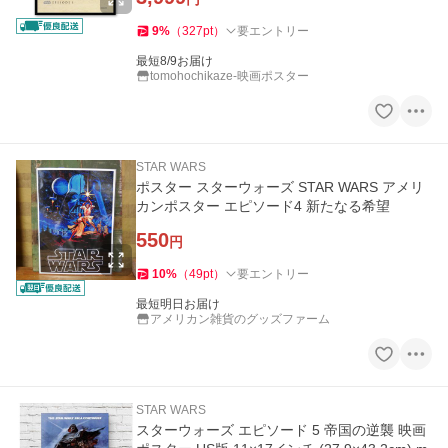
9
%
（
327
pt
）
要エントリー
最短8/9お届け
tomohochikaze-映画ポスター
STAR WARS
ポスター スターウォーズ STAR WARS アメリ
カンポスター エピソード4 新たなる希望
550
円
10
%
（
49
pt
）
要エントリー
最短明日お届け
アメリカン雑貨のグッズファーム
STAR WARS
スターウォーズ エピソード 5 帝国の逆襲 映画