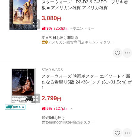
スターウォーズ R2-D2 & C-3PO ブリキ看
板 ■ アメリカン雑貨 アメリカ雑貨
3,080
円
9
%
（
253
pt
）
要エントリー
本日翌日お届け非対応
アメリカン雑貨専門店キャンディタワー
STAR WARS
スターウォーズ 映画ポスター エピソード 4 新
たなる希望 US版 24×36インチ (61×91.5cm) of
1
2,799
円
5
%
（
127
pt
）
最短8/9お届け
tomohochikaze-映画ポスター