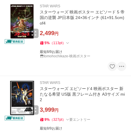
STAR WARS
スターウォーズ 映画ポスター エピソード 5 帝
国の逆襲 JP日本版 24×36インチ (61×91.5cm)
of4
2,499
円
5
%
（
113
pt
）
最短8/9お届け
tomohochikaze-映画ポスター
STAR WARS
スターウォーズ エピソード4 映画ポスター 新
たなる希望 US版 黒フレーム付き A3サイズ mi
2
3,999
円
9
%
（
327
pt
）
要エントリー
最短8/9お届け