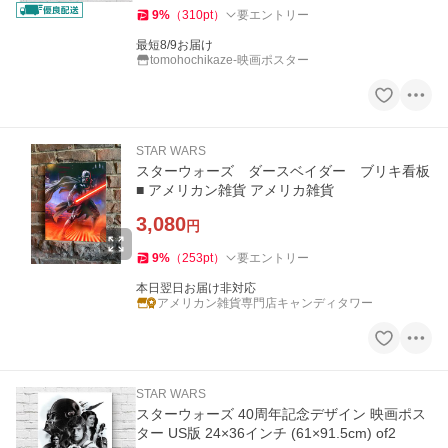
9
%
（
310
pt
）
要エントリー
最短8/9お届け
tomohochikaze-映画ポスター
STAR WARS
スターウォーズ ダースベイダー ブリキ看板
■ アメリカン雑貨 アメリカ雑貨
3,080
円
9
%
（
253
pt
）
要エントリー
本日翌日お届け非対応
アメリカン雑貨専門店キャンディタワー
STAR WARS
スターウォーズ 40周年記念デザイン 映画ポス
ター US版 24×36インチ (61×91.5cm) of2