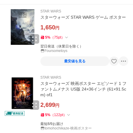
STAR WARS
スターウォーズ STAR WARS ゲーム ポスター
1,650
円
5
%
（
75
pt
）
翌日発送（休業日を除く）
Foursometoys
最安値を見る
STAR WARS
スターウォーズ 映画ポスター エピソード 1 フ
ァントムメナス US版 24×36インチ (61×91.5c
m) of1
2,699
円
5
%
（
122
pt
）
最短8/9お届け
tomohochikaze-映画ポスター