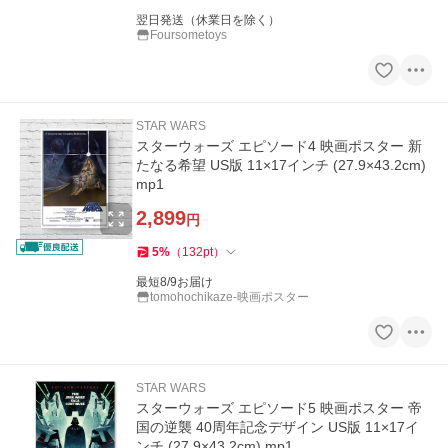
翌日発送（休業日を除く）
Foursometoys
STAR WARS
スターウォーズ エピソード4 映画ポスター 新
たなる希望 US版 11×17インチ (27.9×43.2cm)
mp1
2,899
円
5
%
（
132
pt
）
最短8/9お届け
tomohochikaze-映画ポスター
STAR WARS
スターウォーズ エピソード5 映画ポスター 帝
国の逆襲 40周年記念デザイン US版 11×17イ
ンチ (27.9×43.2cm) mp1