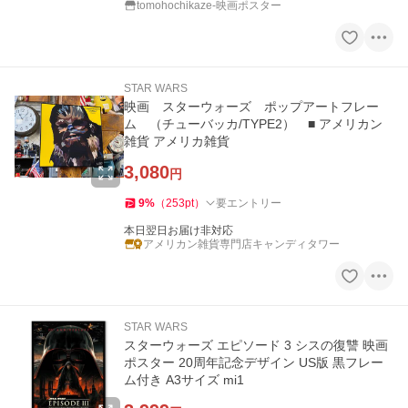
tomohochikaze-映画ポスター
STAR WARS
映画 スターウォーズ ポップアートフレー
ム （チューバッカ/TYPE2） ■ アメリカン
雑貨 アメリカ雑貨
3,080
円
9
%
（
253
pt
）
要エントリー
本日翌日お届け非対応
アメリカン雑貨専門店キャンディタワー
STAR WARS
スターウォーズ エピソード 3 シスの復讐 映画
ポスター 20周年記念デザイン US版 黒フレー
ム付き A3サイズ mi1