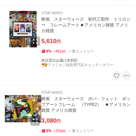
STAR WARS
映画 スターウォーズ 初代三部作 トリロジ
ー フレームアート ■ アメリカン雑貨 アメリ
カ雑貨
5,610
円
9
%
（
461
pt
）
要エントリー
本日翌日お届け非対応
アメリカン雑貨専門店キャンディタワー
STAR WARS
映画 スターウォーズ ボバ・フェット ポッ
プアートフレーム （TYPE2） ■ アメリカン
雑貨 アメリカ雑貨
3,080
円
9
%
（
253
pt
）
要エントリー