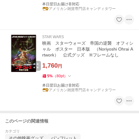
本日翌日お届け非対応
アメリカン雑貨専門店キャンディタワー
STAR WARS
映画 スターウォーズ 帝国の逆襲 オフィシ
ャル ポスター 日本版 （Noriyoshi Ohrai A
rtwork） 公式グッズ ※フレームなし
1,760
円
5
%
（
80
pt
）
本日翌日お届け非対応
アメリカン雑貨専門店キャンディタワー
このページの関連情報
カテゴリ
その他映画グッズ
パンフレット