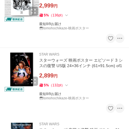
2,999
円
5
%
（
136
pt
）
最短8/9お届け
tomohochikaze-映画ポスター
STAR WARS
スターウォーズ 映画ポスター エピソード 3 シ
スの復讐 US版 24×36インチ (61×91.5cm) of1
2,899
円
5
%
（
132
pt
）
最短8/9お届け
tomohochikaze-映画ポスター
STAR WARS