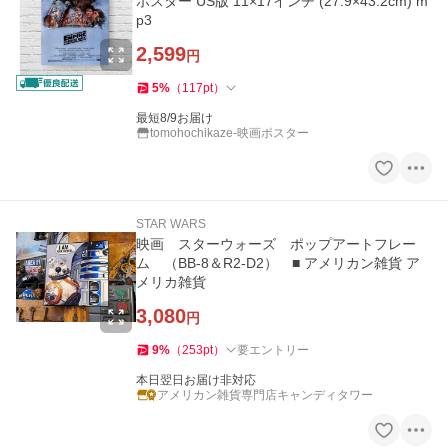
ポスター US版 11×17インチ (27.9×43.2cm) m
p3
2,599
円
5
%
（
117
pt
）
最短8/9お届け
tomohochikaze-映画ポスター
STAR WARS
映画 スターウォーズ ポップアートフレー
ム （BB-8＆R2-D2） ■ アメリカン雑貨 ア
メリカ雑貨
3,080
円
9
%
（
253
pt
）
要エントリー
本日翌日お届け非対応
アメリカン雑貨専門店キャンディタワー