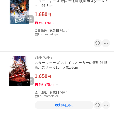
スターウォーズ 帝国の逆襲 映画ポスター 61c
m x 91.5cm
1,650
円
5
%
（
75
pt
）
翌日発送（休業日を除く）
Foursometoys
STAR WARS
スターウォーズ スカイウオーカーの夜明け 映
画ポスター 61cm x 91.5cm
1,650
円
5
%
（
75
pt
）
翌日発送（休業日を除く）
Foursometoys
最安値を見る