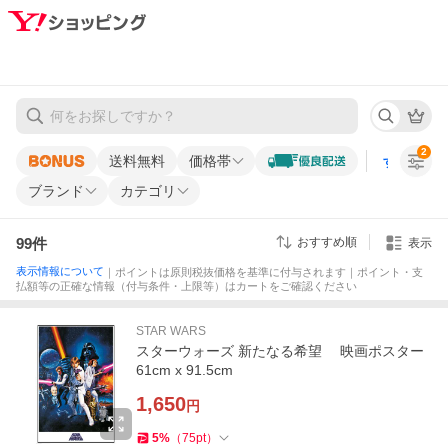
2
送料無料
価格帯
すべての条
ブランド
カテゴリ
99
件
おすすめ順
表示
表示情報について
｜ポイントは原則税抜価格を基準に付与されます｜ポイント・支
払額等の正確な情報（付与条件・上限等）はカートをご確認ください
STAR WARS
スターウォーズ 新たなる希望 映画ポスター
61cm x 91.5cm
1,650
円
5
%
（
75
pt
）