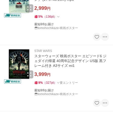
2,999
円
5
%
（
136
pt
）
最短8/9お届け
tomohochikaze-映画ポスター
STAR WARS
スターウォーズ 映画ポスター エピソード6 ジ
ェダイの帰還 40周年記念デザイン US版 黒フ
レーム付き A3サイズ mi1
3,999
円
9
%
（
327
pt
）
要エントリー
最短8/9お届け
tomohochikaze-映画ポスター