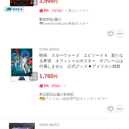
3,999
円
9
%
（
327
pt
）
要エントリー
最短8/9お届け
tomohochikaze-映画ポスター
STAR WARS
映画 スターウォーズ エピソード 4 新たな
る希望 オフィシャルポスター ※フレームは
付属しません 公式グッズ ■ アメリカン雑貨
1,760
円
5
%
（
80
pt
）
本日翌日お届け非対応
アメリカン雑貨専門店キャンディタワー
STAR WARS