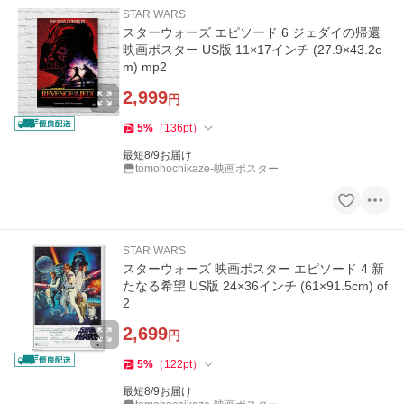
STAR WARS
スターウォーズ エピソード 6 ジェダイの帰還
映画ポスター US版 11×17インチ (27.9×43.2c
m) mp2
2,999
円
5
%
（
136
pt
）
最短8/9お届け
tomohochikaze-映画ポスター
STAR WARS
スターウォーズ 映画ポスター エピソード 4 新
たなる希望 US版 24×36インチ (61×91.5cm) of
2
2,699
円
5
%
（
122
pt
）
最短8/9お届け