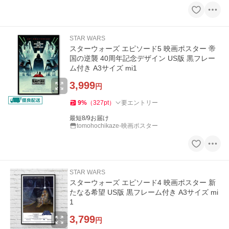
STAR WARS
スターウォーズ エピソード5 映画ポスター 帝
国の逆襲 40周年記念デザイン US版 黒フレー
ム付き A3サイズ mi1
3,999
円
9
%
（
327
pt
）
要エントリー
最短8/9お届け
tomohochikaze-映画ポスター
STAR WARS
スターウォーズ エピソード4 映画ポスター 新
たなる希望 US版 黒フレーム付き A3サイズ mi
1
3,799
円