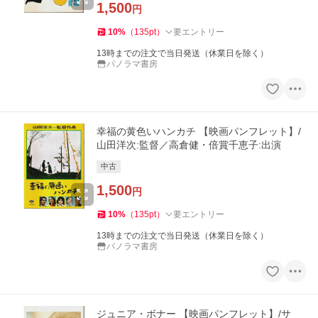
1,500
円
10
%
（
135
pt
）
要エントリー
13時までの注文で当日発送（休業日を除く）
パノラマ書房
幸福の黄色いハンカチ 【映画パンフレット】/
山田洋次:監督／高倉健・倍賞千恵子:出演
中古
1,500
円
10
%
（
135
pt
）
要エントリー
13時までの注文で当日発送（休業日を除く）
パノラマ書房
ジュニア・ボナー 【映画パンフレット】/サ