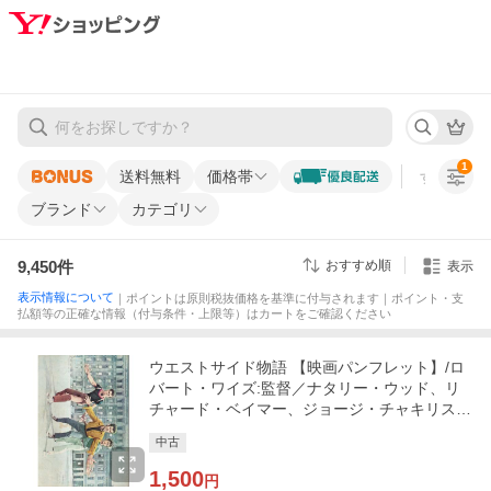
1
送料無料
価格帯
すべての条
ブランド
カテゴリ
9,450
件
おすすめ順
表示
表示情報について
｜ポイントは原則税抜価格を基準に付与されます｜ポイント・支
払額等の正確な情報（付与条件・上限等）はカートをご確認ください
ウエストサイド物語 【映画パンフレット】/ロ
バート・ワイズ:監督／ナタリー・ウッド、リ
チャード・ベイマー、ジョージ・チャキリス:
出演
中古
1,500
円