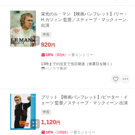
栄光のル・マン 【映画パンフレット】/リー・
H.カツィン:監督／スティーブ・マックィーン:
出演
中古
920
円
10
%
（
82
pt
）
要エントリー
13時までの注文で当日発送（休業日を除く）
パノラマ書房
ブリット 【映画パンフレット】/ピーター・イ
ェーツ:監督／スティーブ・マックィーン:出演
中古
1,120
円
10
%
（
100
pt
）
要エントリー