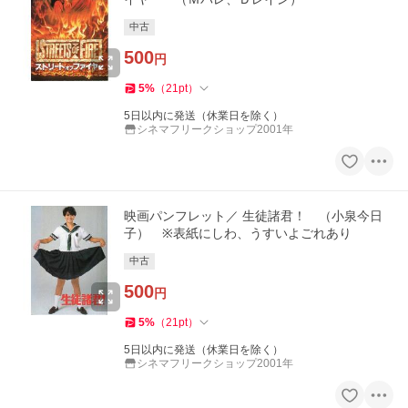
中古
500
円
5
%
（
21
pt
）
5日以内に発送（休業日を除く）
シネマフリークショップ2001年
映画パンフレット／ 生徒諸君！ （小泉今日
子） ※表紙にしわ、うすいよごれあり
中古
500
円
5
%
（
21
pt
）
5日以内に発送（休業日を除く）
シネマフリークショップ2001年