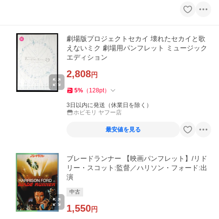
劇場版プロジェクトセカイ 壊れたセカイと歌
えないミク 劇場用パンフレット ミュージック
エディション
2,808
円
5
%
（
128
pt
）
3日以内に発送（休業日を除く）
ホビモリ ヤフー店
最安値を見る
ブレードランナー 【映画パンフレット】/リド
リー・スコット:監督／ハリソン・フォード:出
演
中古
1,550
円