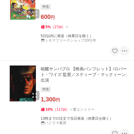
中古
600
円
5
%
（
27
pt
）
5日以内に発送（休業日を除く）
シネマフリークショップ2001年
砲艦サンパブロ 【映画パンフレット】/ロバー
ト・ワイズ:監督／スティーブ・マックィーン:
出演
中古
1,300
円
10
%
（
117
pt
）
要エントリー
13時までの注文で当日発送（休業日を除く）
パノラマ書房