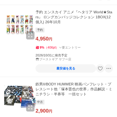
予約 エンスカイ アニメ『ヘタリア World★Sta
rs』 ロングカンバッジコレクション 1BOX(12
個入) 26年10月
予約
4,950
円
9
%
（
406
pt
）
要エントリー
2026/10/31に発売予定
ブーストギア ヤフー店
最安値を見る
鉄男II/BODY HUMMER 映画パンフレット・プ
レスシート他「塚本晋也の世界」作品解説・ミ
ニチラシ・半券等 一括セット
中古
2,900
円