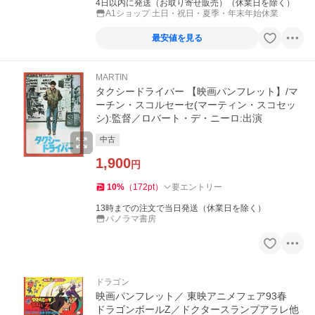
4日以内に発送（お取り寄せ販売）（休業日を除く）
A1ショップ 土日・祝日・夏季・年末年始休業
最安値を見る
MARTIN
タクシードライバー 【映画パンフレット】/マ
ーチン・スコルセーセ(マーティン・スコセッ
シ):監督／ロバート・デ・ニーロ:出演
中古
1,900
円
10
%
（
172
pt
）
要エントリー
13時までの注文で当日発送（休業日を除く）
パノラマ書房
ドラゴン
映画パンフレット／ 東映アニメフェア93春
ドラゴンボールZ／ドクタースランプアラレ他