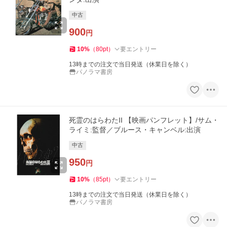
中古
900
円
10
%
（
80
pt
）
要エントリー
13時までの注文で当日発送（休業日を除く）
パノラマ書房
死霊のはらわたII 【映画パンフレット】/サム・
ライミ:監督／ブルース・キャンベル:出演
中古
950
円
10
%
（
85
pt
）
要エントリー
13時までの注文で当日発送（休業日を除く）
パノラマ書房