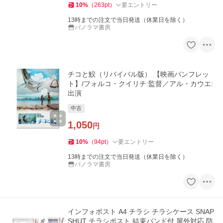
10
%
（
263
pt
）
要エントリー
13時までの注文で当日発送（休業日を除く）
パノラマ書房
チコと鮫（リバイバル版） 【映画パンフレッ
ト】/フォルコ・クイリチ:監督／アル・カウエ:
出演
中古
1,050
円
10
%
（
94
pt
）
要エントリー
13時までの注文で当日発送（休業日を除く）
パノラマ書房
インフォポスト A4 チラシ チラシケース SNAP
SHUT チラシポスト 結束バンド付 屋外対応 防