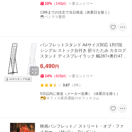
10
%
（
140
pt
）
要エントリー
13時までの注文で当日発送（休業日を除く）
パノラマ書房
パンフレットスタンド A4サイズ対応 1列7段
シングル ストック台付き 折りたたみ カタログ
スタンド ディスプレイラック 幅287×奥行477×
高さ1419mm
6,490
円
14
%
（
828
pt
）
要エントリー
3.67
（
3
件
）
5日以内に発送（メーカー在庫）（休業日を除く）
オフィス家具通販のオフィスコム
映画パンフレット／ ストリート・オブ・ファ
イヤー （Ｍパレ、Ｄレイン）