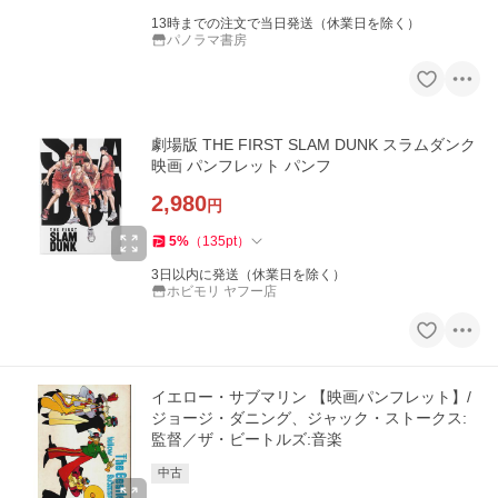
13時までの注文で当日発送（休業日を除く）
パノラマ書房
劇場版 THE FIRST SLAM DUNK スラムダンク
映画 パンフレット パンフ
2,980
円
5
%
（
135
pt
）
3日以内に発送（休業日を除く）
ホビモリ ヤフー店
イエロー・サブマリン 【映画パンフレット】/
ジョージ・ダニング、ジャック・ストークス:
監督／ザ・ビートルズ:音楽
中古