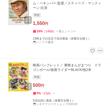
ム・ペキンパー:監督／スティーブ・マックィ
ーン:出演
中古
1,550
円
10
%
（
140
pt
）
要エントリー
13時までの注文で当日発送（休業日を除く）
パノラマ書房
映画パンフレット／ 東映まんがまつり ドラ
ゴンボール/仮面ライダーBLACK/他2本
中古
500
円
5
%
（
21
pt
）
5日以内に発送（休業日を除く）
シネマフリークショップ2001年