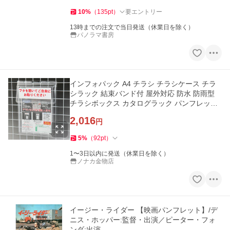
10
%
（
135
pt
）
要エントリー
13時までの注文で当日発送（休業日を除く）
パノラマ書房
インフォパック A4 チラシ チラシケース チラ
シラック 結束バンド付 屋外対応 防水 防雨型
チラシボックス カタログラック パンフレット
ケース カタログケース
2,016
円
5
%
（
92
pt
）
1〜3日以内に発送（休業日を除く）
ノナカ金物店
イージー・ライダー 【映画パンフレット】/デ
ニス・ホッパー:監督・出演／ピーター・フォ
ンダ:出演