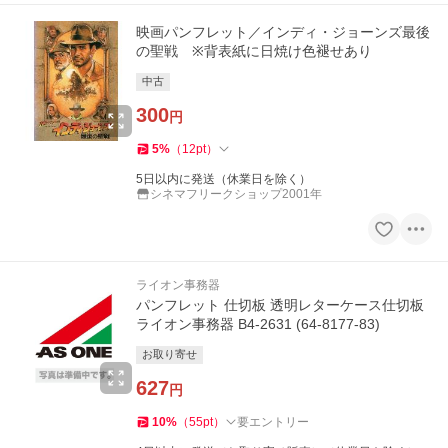
映画パンフレット／インディ・ジョーンズ最後
の聖戦 ※背表紙に日焼け色褪せあり
中古
300
円
5
%
（
12
pt
）
5日以内に発送（休業日を除く）
シネマフリークショップ2001年
ライオン事務器
パンフレット 仕切板 透明レターケース仕切板
ライオン事務器 B4-2631 (64-8177-83)
お取り寄せ
627
円
10
%
（
55
pt
）
要エントリー