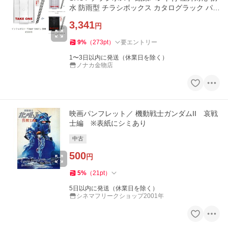
水 防雨型 チラシボックス カタログラック パン
フレットケース 壁掛け
3,341
円
9
%
（
273
pt
）
要エントリー
1〜3日以内に発送（休業日を除く）
ノナカ金物店
映画パンフレット／ 機動戦士ガンダムII 哀戦
士編 ※表紙にシミあり
中古
500
円
5
%
（
21
pt
）
5日以内に発送（休業日を除く）
シネマフリークショップ2001年