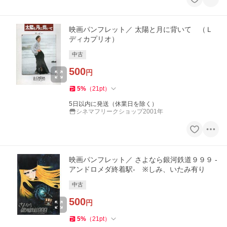
映画パンフレット／ 太陽と月に背いて （Ｌ
ディカプリオ）
中古
500
円
5
%
（
21
pt
）
5日以内に発送（休業日を除く）
シネマフリークショップ2001年
映画パンフレット／ さよなら銀河鉄道９９９ -
アンドロメダ終着駅- ※しみ、いたみ有り
中古
500
円
5
%
（
21
pt
）