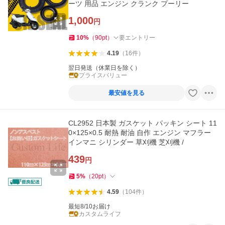
ーツ 用品 エンジン クランク プーリー
1,000
円
10
%
（
90
pt
）
要エントリー
4.19
（
16
件
）
翌日発送（休業日を除く）
プライスバリュー
最安値を見る
CL2952 日本製 ガスケット パッキン シート 11
0×125×0.5 耐熱 耐油 自作 エンジン マフラー
インマニ シリンダー 草刈機 芝刈機 /
439
円
5
%
（
20
pt
）
4.59
（
104
件
）
最短8/10お届け
カスタムライフ