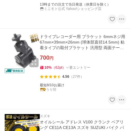
13時までの注文で当日発送（休業日を除く）
ミニモト公式 Yahoo!ショッピング店
ドライブレコーダー用 ブラケット 6mmネジ用
67mm×39mm×26mm (球体部直径14.5mm) 粘
着タイプの取付ブラケット 汎用型 両面テープ
付
700
円
10
%
（
62
pt
）
要エントリー
4.56
（
27
件
）
最短8/10お届け
うり坊
スズキ
オイルシール アドレス V100 クランク ベアリ
ング CE11A CE13A スズキ SUZUKI バイク パ