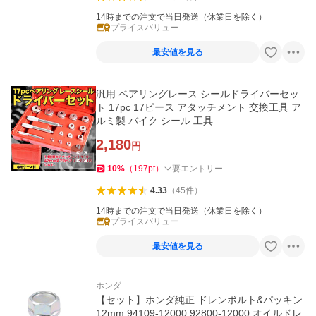
14時までの注文で当日発送（休業日を除く）
プライスバリュー
最安値を見る
汎用 ベアリングレース シールドライバーセッ
ト 17pc 17ピース アタッチメント 交換工具 ア
ルミ製 バイク シール 工具
2,180
円
10
%
（
197
pt
）
要エントリー
4.33
（
45
件
）
14時までの注文で当日発送（休業日を除く）
プライスバリュー
最安値を見る
ホンダ
【セット】ホンダ純正 ドレンボルト&パッキン
12mm 94109-12000 92800-12000 オイルドレ