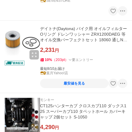
SEVENSTORE
デイトナ(Daytona) バイク用 オイルフィルター
Oリング ドレンワッシャー ZRX1200DAEG 等
オイル交換パーフェクトセット 18060 通しNo:
S-38
2,231
円
10
%
（
203
pt
）
要エントリー
最短8/10お届け
葉月Yahoo!店
最安値を見る
モンキー
CT125ハンターカブ クロスカブ110 ダックス1
25 スーパーカブ110 タペットホール カバーキ
ャップ 2個セット S-1050
4,290
円