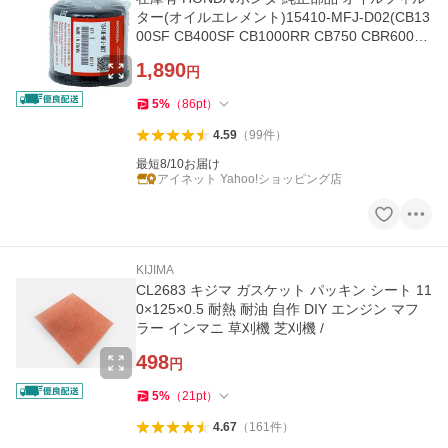
ター(オイルエレメント)15410-MFJ-D02(CB13
00SF CB400SF CB1000RR CB750 CBR600R
R VFR800 SHADOW400 ホーネット)
1,890
円
5
%
（
86
pt
）
4.59
（
99
件
）
最短8/10お届け
アイネット Yahoo!ショッピング店
KIJIMA
CL2683 キジマ ガスケット パッキン シート 11
0×125×0.5 耐熱 耐油 自作 DIY エンジン マフ
ラー インマニ 草刈機 芝刈機 /
498
円
5
%
（
21
pt
）
4.67
（
161
件
）