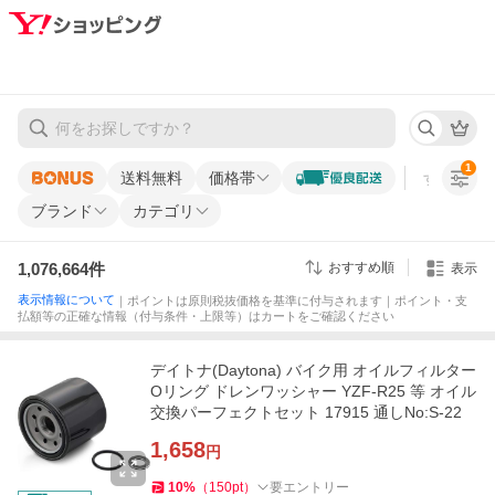
1
送料無料
価格帯
すべての条
ブランド
カテゴリ
1,076,664
件
おすすめ順
表示
表示情報について
｜ポイントは原則税抜価格を基準に付与されます｜ポイント・支
払額等の正確な情報（付与条件・上限等）はカートをご確認ください
デイトナ(Daytona) バイク用 オイルフィルター
Oリング ドレンワッシャー YZF-R25 等 オイル
交換パーフェクトセット 17915 通しNo:S-22
1,658
円
10
%
（
150
pt
）
要エントリー