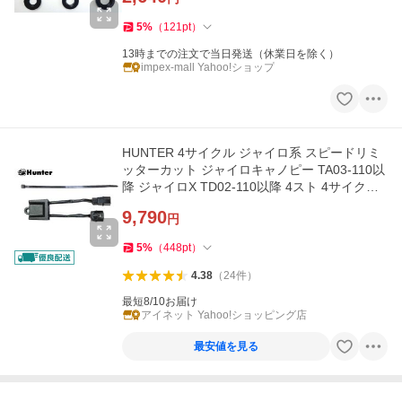
5
%
（
121
pt
）
13時までの注文で当日発送（休業日を除く）
impex-mall Yahoo!ショップ
HUNTER 4サイクル ジャイロ系 スピードリミ
ッターカット ジャイロキャノピー TA03-110以
降 ジャイロX TD02-110以降 4スト 4サイクル
速度リミッター解除
9,790
円
5
%
（
448
pt
）
4.38
（
24
件
）
最短8/10お届け
アイネット Yahoo!ショッピング店
最安値を見る