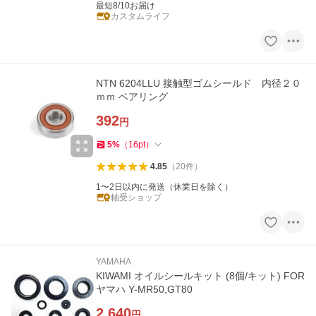
最短8/10お届け
カスタムライフ
NTN 6204LLU 接触型ゴムシールド 内径２０
ｍｍ ベアリング
392
円
5
%
（
16
pt
）
4.85
（
20
件
）
1〜2日以内に発送（休業日を除く）
軸受ショップ
YAMAHA
KIWAMI オイルシールキット (8個/キット) FOR
ヤマハ Y-MR50,GT80
2,640
円