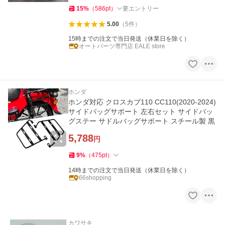
15
%
（
586
pt
）
要エントリー
5.00
（
5
件
）
15時までの注文で当日発送（休業日を除く）
オートパーツ専門店 EALE store
ホンダ
ホンダ対応 クロスカブ110 CC110(2020-2024)
サイドバッグサポート 左右セット サイドバッ
グステー サドルバッグサポート スチール製 黒
5,788
円
9
%
（
475
pt
）
14時までの注文で当日発送（休業日を除く）
66shopping
カワサキ