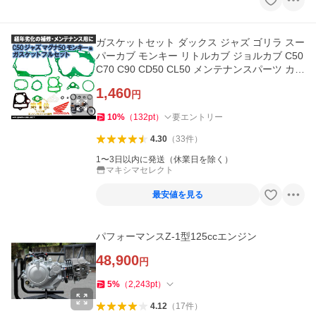
ガスケットセット ダックス ジャズ ゴリラ スー
パーカブ モンキー リトルカブ ジョルカブ C50
C70 C90 CD50 CL50 メンテナンスパーツ カス
タムパーツ ガスケット
1,460
円
10
%
（
132
pt
）
要エントリー
4.30
（
33
件
）
1〜3日以内に発送（休業日を除く）
マキシマセレクト
最安値を見る
パフォーマンスZ-1型125ccエンジン
48,900
円
5
%
（
2,243
pt
）
4.12
（
17
件
）