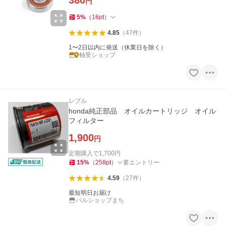
380
円
5
%
（
16
pt
）
4.85
（
47
件
）
1〜2日以内に発送（休業日を除く）
軸受ショップ
レブル
honda純正部品 オイルカートリッジ オイル
フィルター
1,900
円
定期購入で
1,700
円
15
%
（
258
pt
）
要エントリー
4.59
（
27
件
）
最短明日お届け
パルショップまち