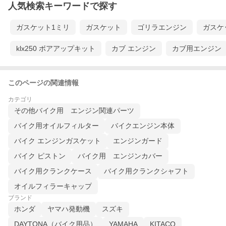
人気検索キーワードで探す
ガスケット1ミリ
ガスケット
ゴリラエンジン
ガスケ
klx250 ボアアップキット
カブ エンジン
カブ用エンジン
このページの関連情報
カテゴリ
その他バイク用 エンジン関連パーツ
バイク用オイルフィルター
バイクエンジン本体
バイク エンジンガスケット
エンジンガード
バイク ピストン
バイク用 エンジンカバー
バイク用クランクケース
バイク用クランクシャフト
オイルフィラーキャップ
ブランド
ホンダ
ヤマハ発動機
スズキ
DAYTONA（バイク用品）
YAMAHA
KITACO