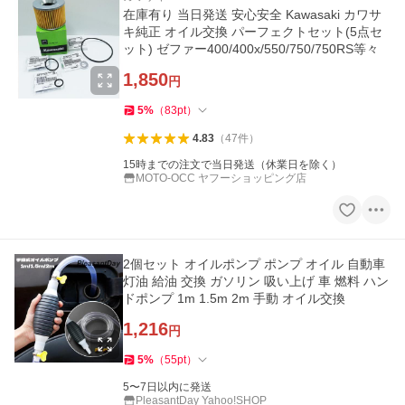
在庫有り 当日発送 安心安全 Kawasaki カワサ
キ純正 オイル交換 パーフェクトセット(5点セ
ット) ゼファー400/400x/550/750/750RS等々
1,850
円
5
%
（
83
pt
）
4.83
（
47
件
）
15時までの注文で当日発送（休業日を除く）
MOTO-OCC ヤフーショッピング店
2個セット オイルポンプ ポンプ オイル 自動車
灯油 給油 交換 ガソリン 吸い上げ 車 燃料 ハン
ドポンプ 1m 1.5m 2m 手動 オイル交換
1,216
円
5
%
（
55
pt
）
5〜7日以内に発送
PleasantDay Yahoo!SHOP