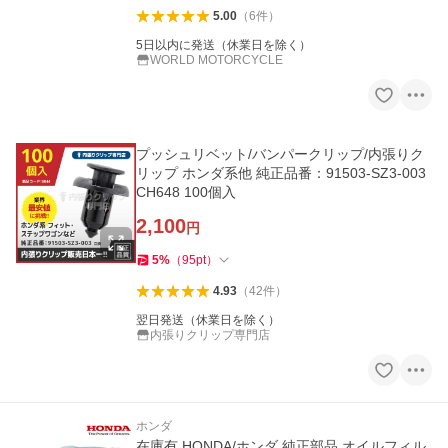
5.00
（
6
件
）
5日以内に発送（休業日を除く）
WORLD MOTORCYCLE
プッシュリベット/バンパークリップ/内張りク
リップ ホンダ系他 純正品番：91503-SZ3-003
CH648 100個入
2,100
円
5
%
（
95
pt
）
4.93
（
42
件
）
翌日発送（休業日を除く）
内張りクリップ専門店
ホンダ
在庫有 HONDA/ホンダ 純正部品 オイルフィル