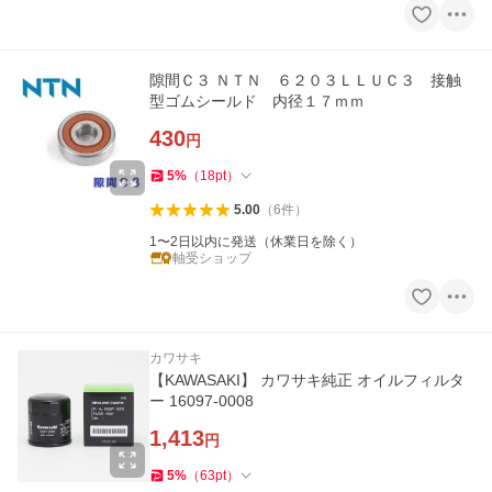
隙間Ｃ３ ＮＴＮ ６２０３ＬＬＵＣ３ 接触
型ゴムシールド 内径１７ｍｍ
430
円
5
%
（
18
pt
）
5.00
（
6
件
）
1〜2日以内に発送（休業日を除く）
軸受ショップ
カワサキ
【KAWASAKI】 カワサキ純正 オイルフィルタ
ー 16097-0008
1,413
円
5
%
（
63
pt
）