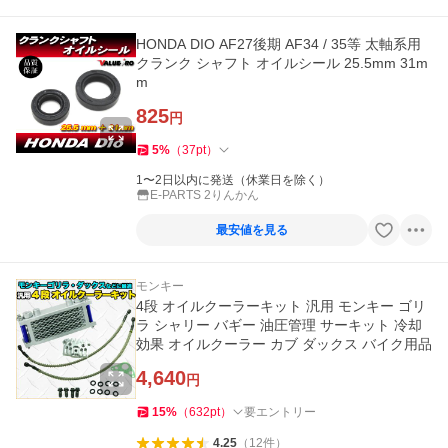
HONDA DIO AF27後期 AF34 / 35等 太軸系用
クランク シャフト オイルシール 25.5mm 31m
m
825
円
5
%
（
37
pt
）
1〜2日以内に発送（休業日を除く）
E-PARTS 2りんかん
最安値を見る
モンキー
4段 オイルクーラーキット 汎用 モンキー ゴリ
ラ シャリー バギー 油圧管理 サーキット 冷却
効果 オイルクーラー カブ ダックス バイク用品
4,640
円
15
%
（
632
pt
）
要エントリー
4.25
（
12
件
）