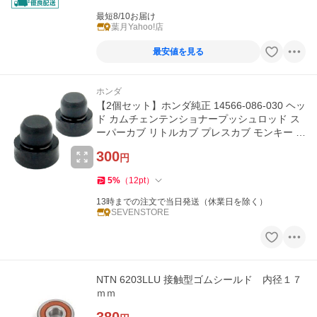
最短8/10お届け
葉月Yahoo!店
最安値を見る
ホンダ
【2個セット】ホンダ純正 14566-086-030 ヘッ
ド カムチェンテンショナープッシュロッド ス
ーパーカブ リトルカブ プレスカブ モンキー ゴ
リラ 中国ホンダ純正
300
円
5
%
（
12
pt
）
13時までの注文で当日発送（休業日を除く）
SEVENSTORE
NTN 6203LLU 接触型ゴムシールド 内径１７
ｍｍ