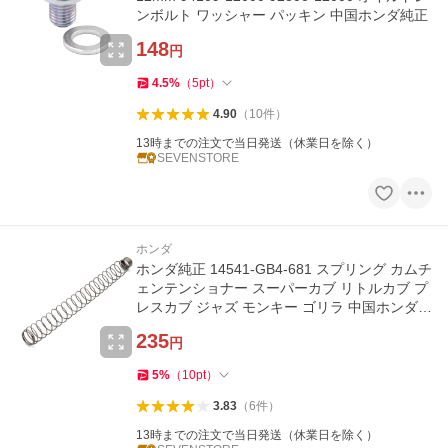
ンボルト ワッシャー パッキン 中国ホンダ純正
148
円
4.5
%
（
5
pt
）
4.90
（
10
件
）
13時までの注文で当日発送（休業日を除く）
SEVENSTORE
ホンダ
ホンダ純正 14541-GB4-681 スプリング カムチ
ェンテンショナー スーパーカブ リトルカブ プ
レスカブ ジャズ モンキー ゴリラ 中国ホンダ純
正
235
円
5
%
（
10
pt
）
3.83
（
6
件
）
13時までの注文で当日発送（休業日を除く）