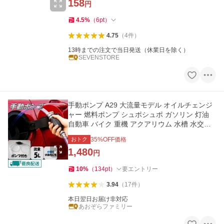
158
円
4.5
%
（
6
pt
）
4.75
（
4
件
）
13時までの注文で当日発送（休業日を除く）
SEVENSTORE
手動ポンプ A29 大流量モデル オイルチェンジ
ャー 燃料ポンプ シュポシュポ ガソリン 灯油
自動車 バイク 重機 アクアリウム 水槽 水交換
水替え 金魚 熱帯魚
おトク
35
%OFF価格
1,480
円
10
%
（
134
pt
）
要エントリー
3.94
（
17
件
）
本日翌日お届け非対応
あおぞらファミリー