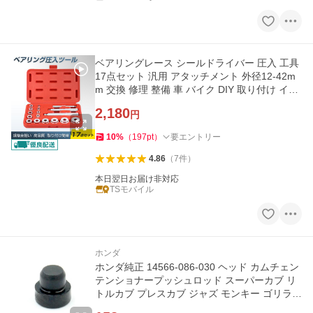
ベアリングレース シールドライバー 圧入 工具
17点セット 汎用 アタッチメント 外径12-42m
m 交換 修理 整備 車 バイク DIY 取り付け イン
ストーラー アルミ製
2,180
円
10
%
（
197
pt
）
要エントリー
4.86
（
7
件
）
本日翌日お届け非対応
TSモバイル
ホンダ
ホンダ純正 14566-086-030 ヘッド カムチェン
テンショナープッシュロッド スーパーカブ リ
トルカブ プレスカブ ジャズ モンキー ゴリラ
中国ホンダ純正