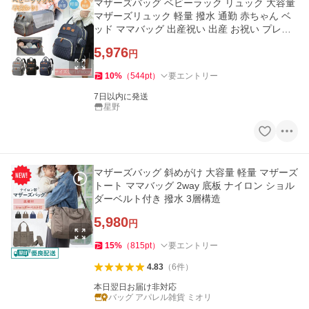
マザーズバッグ ベビーラック リュック 大容量
マザーズリュック 軽量 撥水 通勤 赤ちゃん ベ
ッド ママバッグ 出産祝い 出産 お祝い プレゼ
ント
5,976
円
10
%
（
544
pt
）
要エントリー
7日以内に発送
星野
マザーズバッグ 斜めがけ 大容量 軽量 マザーズ
トート ママバッグ 2way 底板 ナイロン ショル
ダーベルト付き 撥水 3層構造
5,980
円
15
%
（
815
pt
）
要エントリー
4.83
（
6
件
）
本日翌日お届け非対応
バッグ アパレル雑貨 ミオリ