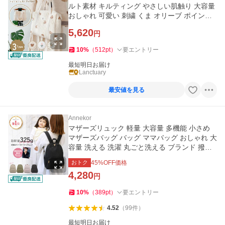
ルト素材 キルティング やさしい肌触り 大容量
おしゃれ 可愛い 刺繍 くま オリーブ ポイント
利用 爆買
5,620
円
10
%
（
512
pt
）
要エントリー
最短明日お届け
Lanctuary
最安値を見る
Annekor
マザーズリュック 軽量 大容量 多機能 小さめ
マザーズバッグ バッグ ママバッグ おしゃれ 大
容量 洗える 洗濯 丸ごと洗える ブランド 撥水
爆買
おトク
45
%OFF価格
4,280
円
10
%
（
389
pt
）
要エントリー
4.52
（
99
件
）
最短明日お届け