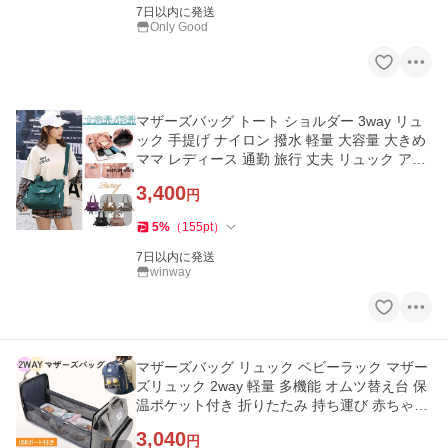
7日以内に発送
Only Good
マザーズバッグ トート ショルダー 3way リュ
ック 手提げ ナイロン 撥水 軽量 大容量 大きめ
ママ レディース 通勤 旅行 丈夫 リュック アウ
トドア 里帰り
3,400
円
5
%
（
155
pt
）
7日以内に発送
winway
マザーズバッグ リュック ベビーラック マザー
ズリュック 2way 軽量 多機能 オムツ替え台 保
温ポケット付き 折りたたみ 持ち運び 赤ちゃん
ベッドインベッド
3,040
円