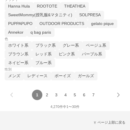
Hanna Hula
ROOTOTE
THEATHEA
SweetMommy(授乳服&マタニティ)
SOLPRESA
PUPPAPUPO
OUTDOOR PRODUCTS
gelato pique
Annekor
q bag paris
色
ホワイト系
ブラック系
グレー系
ベージュ系
ブラウン系
レッド系
ピンク系
パープル系
ネイビー系
ブルー系
性別
メンズ
レディース
ボーイズ
ガールズ
1
2
3
4
5
6
7
4,270
件中
1
〜
30
件
ページ上部に戻る