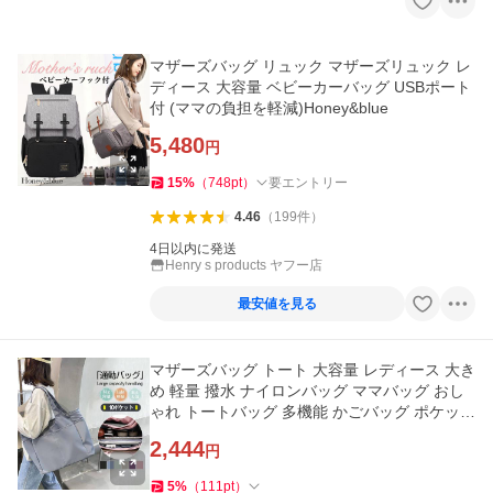
マザーズバッグ リュック マザーズリュック レ
ディース 大容量 ベビーカーバッグ USBポート
付 (ママの負担を軽減)Honey&blue
5,480
円
15
%
（
748
pt
）
要エントリー
4.46
（
199
件
）
4日以内に発送
Henry s products ヤフー店
最安値を見る
マザーズバッグ トート 大容量 レディース 大き
め 軽量 撥水 ナイロンバッグ ママバッグ おし
ゃれ トートバッグ 多機能 かごバッグ ポケット
肩掛け 母の日
2,444
円
5
%
（
111
pt
）