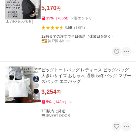
5,170
円
15
%
（
706
pt
）
要エントリー
4.56
（
18
件
）
12時までの注文で当日発送（休業日を除く）
神戸岡本Kiitos
ビッグトートバッグ レディース ビッグバッグ
大きいサイズ おしゃれ 通勤 秋冬バッグ マザー
ズバッグ エコバッグ
3,254
円
5
%
（
148
pt
）
7日以内に発送
SWEET DOOR