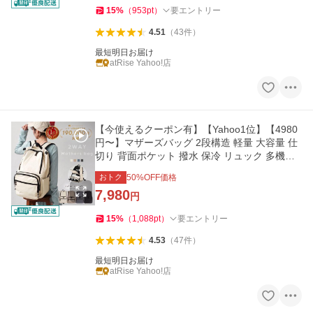
15
%
（
953
pt
）
要エントリー
4.51
（
43
件
）
最短明日お届け
atRise Yahoo!店
【今使えるクーポン有】【Yahoo1位】【4980
円〜】マザーズバッグ 2段構造 軽量 大容量 仕
切り 背面ポケット 撥水 保冷 リュック 多機能
マザーズバッグ
おトク
50
%OFF価格
7,980
円
15
%
（
1,088
pt
）
要エントリー
4.53
（
47
件
）
最短明日お届け
atRise Yahoo!店