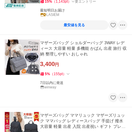
15
%
（
1,143
pt
）
要エントリー
最短明日お届け
LASIEM
最安値を見る
マザーズバッグ ショルダーバッグ 3WAY レデ
ィース 大容量 軽量 多機能 かばん 出産 旅行 収
納 整理しやすい おしゃれ
3,400
円
5
%
（
155
pt
）
7日以内に発送
winway
マザーズバッグ ママリュック マザーズリュッ
ク ママバッグ レディースバッグ 手提げ 撥水
大容量 軽量 出産 入院 出産祝い ギフト プレゼ