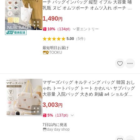
ーチ バッグインバッグ 縦型 イブル 大容量 哺
乳瓶 ヌビ オムツポーチ オムツ入れ ポーチ マ
ルチポーチ キルト
1,490
円
10
%
（
134
pt
）
要エントリー
5.00
（
5
件
）
最短明日お届け
TOOKU
マザーズバッグ キルティング バッグ 韓国 おし
ゃれ トートバッグ トート かわいい サブバッグ
大容量 入院バッグ 大きめ 刺繍 a4 ショルダー
ファスナー 陣痛
3,003
円
5
%
（
137
pt
）
7日以内に発送
day day shop