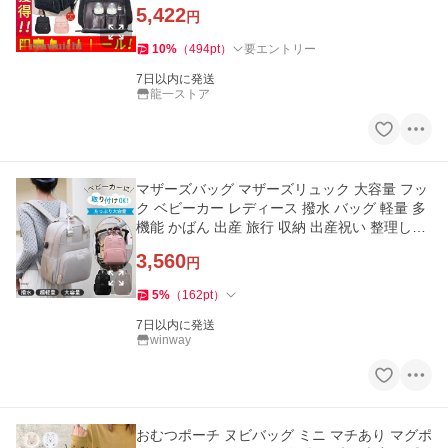
ント
5,422
円
10
%
（
494
pt
）
要エントリー
7日以内に発送
龍一ストア
マザーズバッグ マザーズリュック 大容量 フッ
ク ベビーカー レディース 撥水 バッグ 軽量 多
機能 かばん 出産 旅行 収納 出産祝い 整理しや
すい
3,560
円
5
%
（
162
pt
）
7日以内に発送
winway
おむつポーチ ヌビバッグ ミニ マチあり マグポ