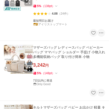
5
%
（
138
pt
）
4.08
（
24
件
）
最短明日お届け
アイリストップマート
マザーズバッグ レディースバッグ ベビーカー
バッグ ママバッグ ショルダー 手提げ 小物入れ
多機能収納バッグ 取り付け簡単 小物
3,242
円
5
%
（
148
pt
）
7日以内に発送
Only Good
キルトマザーズバッグ ベビー お出かけ 軽量 キ