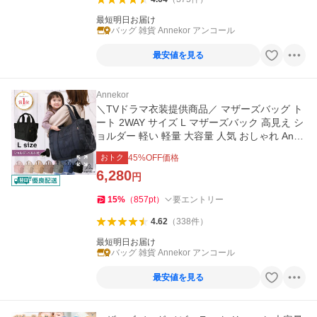
最短明日お届け
バッグ 雑貨 Annekor アンコール
最安値を見る
Annekor
＼TVドラマ衣装提供商品／ マザーズバッグ ト
ート 2WAY サイズ L マザーズバック 高見え シ
ョルダー 軽い 軽量 大容量 人気 おしゃれ Anne
kor 爆買
おトク
45
%OFF価格
6,280
円
15
%
（
857
pt
）
要エントリー
4.62
（
338
件
）
最短明日お届け
バッグ 雑貨 Annekor アンコール
最安値を見る