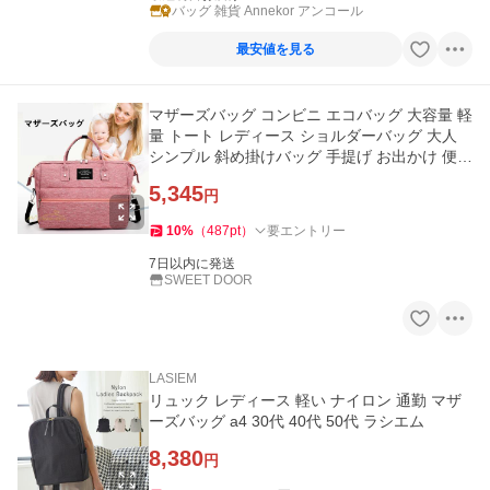
バッグ 雑貨 Annekor アンコール
最安値を見る
マザーズバッグ コンビニ エコバッグ 大容量 軽
量 トート レディース ショルダーバッグ 大人
シンプル 斜め掛けバッグ 手提げ お出かけ 便利
多収納 多機能
5,345
円
10
%
（
487
pt
）
要エントリー
7日以内に発送
SWEET DOOR
LASIEM
リュック レディース 軽い ナイロン 通勤 マザ
ーズバッグ a4 30代 40代 50代 ラシエム
8,380
円