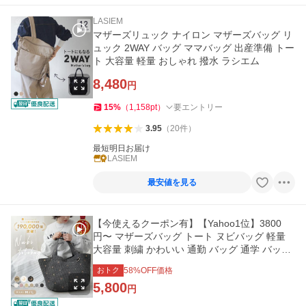
LASIEM
マザーズリュック ナイロン マザーズバッグ リ
ュック 2WAY バッグ ママバッグ 出産準備 トー
ト 大容量 軽量 おしゃれ 撥水 ラシエム
8,480
円
15
%
（
1,158
pt
）
要エントリー
3.95
（
20
件
）
最短明日お届け
LASIEM
最安値を見る
【今使えるクーポン有】【Yahoo1位】3800
円〜 マザーズバッグ トート ヌビバッグ 軽量
大容量 刺繍 かわいい 通勤 バッグ 通学 バッグ
トート 肩掛け 軽い
おトク
58
%OFF価格
5,800
円