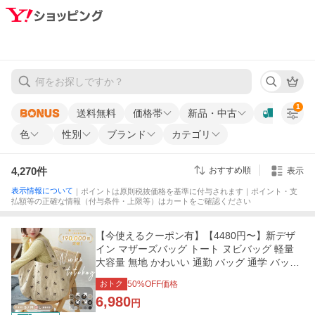
1
送料無料
価格帯
新品・中古
色
性別
ブランド
カテゴリ
4,270
件
おすすめ順
表示
表示情報について
｜ポイントは原則税抜価格を基準に付与されます｜ポイント・支
払額等の正確な情報（付与条件・上限等）はカートをご確認ください
【今使えるクーポン有】【4480円〜】新デザ
イン マザーズバッグ トート ヌビバッグ 軽量
大容量 無地 かわいい 通勤 バッグ 通学 バッグ
トート 肩掛け 軽い
おトク
50
%OFF価格
6,980
円