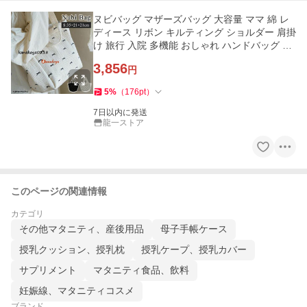
ヌビバッグ マザーズバッグ 大容量 ママ 綿 レ
ディース リボン キルティング ショルダー 肩掛
け 旅行 入院 多機能 おしゃれ ハンドバッグ ア
ウ
3,856
円
5
%
（
176
pt
）
7日以内に発送
龍一ストア
このページの関連情報
カテゴリ
その他マタニティ、産後用品
母子手帳ケース
授乳クッション、授乳枕
授乳ケープ、授乳カバー
サプリメント
マタニティ食品、飲料
妊娠線、マタニティコスメ
ブランド