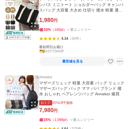
ンバス ミニトート ショルダーバッグ キャンバ
スバッグ 大容量 大きめ 仕切り 撥水 軽量 通勤
通学 Fuliz フリス
1,980
円
10
%
（
180
pt
）
要エントリー
4.34
（
35
件
）
最短明日お届け
ASTYSHOP
最安値を見る
Annekor
マザーズリュック 軽量 大容量 バッグ リュック
マザーズバッグ バック ママ パパ ブランド 撥
水 おしゃれ ペアレンツバッグ Annekor 爆買
おトク
45
%OFF価格
7,980
円
15
%
（
1,088
pt
）
要エントリー
4.64
（
375
件
）