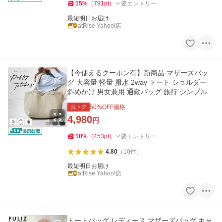
15
%
（
791
pt
）
要エントリー
最短明日お届け
atRise Yahoo!店
【今使えるクーポン有】新商品 マザーズバッ
グ 大容量 軽量 撥水 2way トート ショルダー
斜めがけ 男女兼用 通勤バッグ 旅行 シンプル
おトク
50
%OFF価格
4,980
円
10
%
（
453
pt
）
要エントリー
4.80
（
10
件
）
最短明日お届け
atRise Yahoo!店
トートバッグ レディース マザーズバッグ キャ