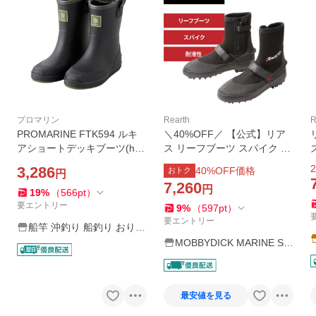
プロマリン
Rearth
R
PROMARINE FTK594 ルキ
＼40%OFF／ 【公式】リア
アショートデッキブーツ(hd-f
ス リーフブーツ スパイク 釣
ズ
tk594)
り ブーツ 磯釣り 磯場 靴 滑
2
3,286
40
%OFF価格
おトク
円
り止め 釣り用 シューズ FFW
7,260
円
-5200
19
%
（
566
pt
）
要エントリー
9
%
（
597
pt
）
要エントリー
船竿 沖釣り 船釣り おり釣
具 ヤフー店
MOBBYDICK MARINE SH
OP
最安値を見る