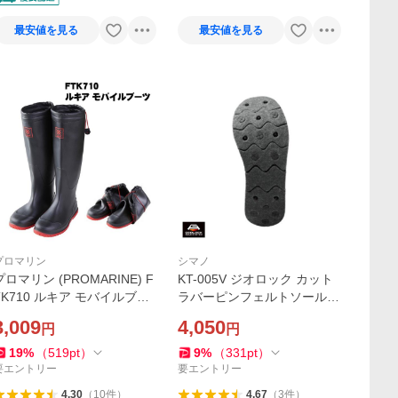
最安値を見る
最安値を見る
プロマリン
シマノ
プロマリン (PROMARINE) F
KT-005V ジオロック カット
TK710 ルキア モバイルブー
ラバーピンフェルトソールキ
(hd-ftk710)
ット 中丸 ダークグレー Lサ
3,009
4,050
円
円
イズ シマノ 替えソール
19
%
（
519
pt
）
9
%
（
331
pt
）
要エントリー
要エントリー
4.30
（
10
件
）
4.67
（
3
件
）