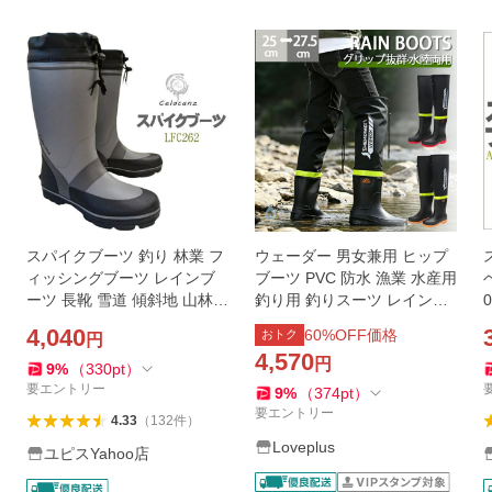
スパイクブーツ 釣り 林業 フ
ウェーダー 男女兼用 ヒップ
ィッシングブーツ レインブ
ブーツ PVC 防水 漁業 水産用
ーツ 長靴 雪道 傾斜地 山林
釣り用 釣りスーツ レインブ
漁業 釣り 磯ブーツ 磯 266
ーツ ウエーダーブーツ 防水
4,040
60
%OFF価格
おトク
円
服 田植え漁師 除雪作業
4,570
円
9
%
（
330
pt
）
要エントリー
9
%
（
374
pt
）
要エントリー
4.33
（
132
件
）
Loveplus
ユピスYahoo店