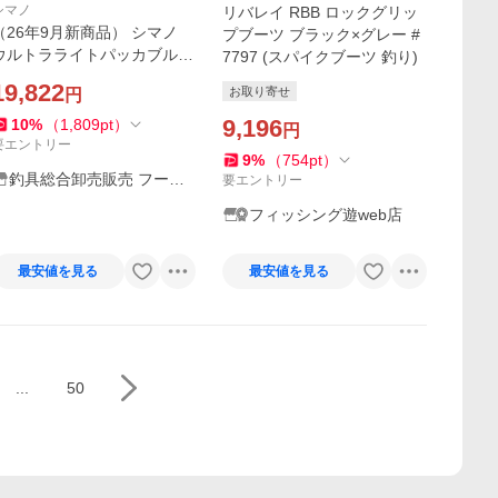
シマノ
リバレイ RBB ロックグリッ
（26年9月新商品） シマノ
プブーツ ブラック×グレー #
ウルトラライトパッカブルブ
7797 (スパイクブーツ 釣り)
ーツカットラバーピンフェル
19,822
お取り寄せ
円
ト FB-090Z ブラック Lサイ
ズ （9月発売予定／ご予約受
9,196
10
%
（
1,809
pt
）
円
付中）
要エントリー
9
%
（
754
pt
）
釣具総合卸売販売 フーガ
要エントリー
ショップ2
フィッシング遊web店
最安値を見る
最安値を見る
...
50