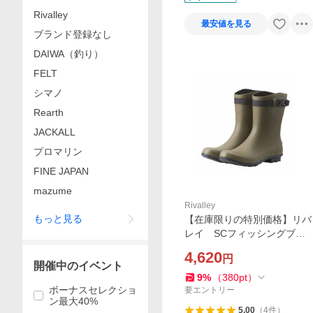
Rivalley
最安値を見る
ブランド登録なし
DAIWA（釣り）
FELT
シマノ
Rearth
JACKALL
プロマリン
FINE JAPAN
mazume
Rivalley
もっと見る
【在庫限りの特別価格】リバ
レイ SCフィッシングブー
ツショート No.10002
4,620
円
開催中のイベント
9
%
（
380
pt
）
ボーナスセレクショ
要エントリー
ン最大40%
5.00
（
4
件
）