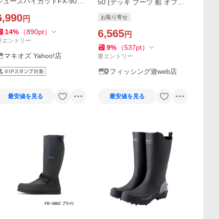
シューズハイカットFX-902
50 (デッキ ブーツ 船 オフシ
S（24.0〜24.5）
ョア 釣り)
6,990
お取り寄せ
円
6,565
14
%
（
890
pt
）
円
要エントリー
9
%
（
537
pt
）
マキオズ Yahoo!店
要エントリー
フィッシング遊web店
最安値を見る
最安値を見る