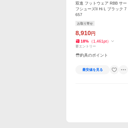
双進 フットウェア RBB サー
フシューズII Hi L ブラック 7
657
お取り寄せ
8,910
円
18
%
（
1,461
pt
）
要エントリー
釣具のポイント
最安値を見る