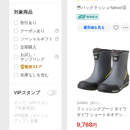
バックラッシュYahoo!店
対象商品
割引あり
最安値を見る
クーポンあり
ソーシャルギフト
定期購入
お試し・
サンプリング
在庫なしを含む
VIPスタンプ
すべて（VIPスタン
DAIWA（釣り）
プ対象商品）
フィッシングブーツ ダイワ
ダイワ ショートネオデッキ
VIP特典（ポイント
ブーツ DB-2412 M グレー
アップ）対象
9,768
円