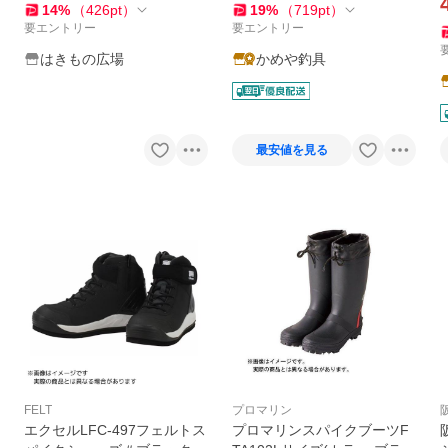
ーンキャメル GC5620 雨 雪
14
%
（
426
pt
）
19
%
（
719
pt
）
長靴 靴
要エントリー
要エントリー
はきもの広場
かめや釣具
最安値を見る
FELT
プロマリン
エクセルLFC-497フェルトス
プロマリンスパイクブーツF