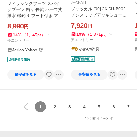
JACKALL
フィッシングブーツ スパイ
ジャッカル [90] 26 SH-B002
クブーツ 釣り 長靴 ハーフ丈
ノンスリップデッキシューズ
撥水 磯釣り フード付き アウ
ブラック L (26〜26.5)
トドア 防滑 スパイク底 ブー
7,920
8,990
円
円
ツ グレー BC-871 爆買
19
%
（
1,371
pt
）
14
%
（
1,145
pt
）
要エントリー
要エントリー
かめや釣具
Jerico Yahoo!店
最安値を見る
最安値を見る
1
2
3
4
5
6
7
4,229
1
〜
30
件中
件