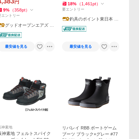
4,383
円
18
%
（
1,461
pt
）
要エントリー
9
%
（
358
pt
）
要エントリー
釣具のポイント東日本 Y
グッドオープンエアズ マ
ahoo!店
イクス
最安値を見る
最安値を見る
阪神素地
リバレイ RBB ボートゲーム
阪神素地 フェルトスパイク
ブーツ ブラック×グレー #77