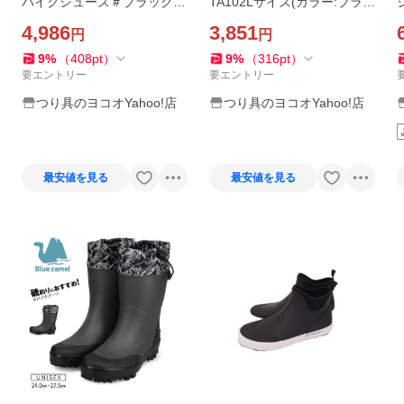
パイクシューズ＃ブラック＃
TA102Lサイズ(カラー:ブラッ
LL(26.0-27.0)【中型商品】
ク)【中型商品】
4,986
3,851
円
円
9
%
（
408
pt
）
9
%
（
316
pt
）
要エントリー
要エントリー
つり具のヨコオYahoo!店
つり具のヨコオYahoo!店
最安値を見る
最安値を見る