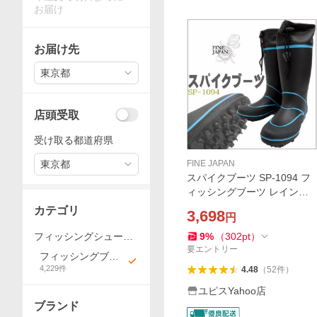
お届け
お届け先
東京都
店頭受取
受け取る都道府県
東京都
FINE JAPAN
スパイクブーツ SP-1094 フ
ィッシングブーツ レインブ
ーツ 磯長靴 磯ブーツ 雪道 林
カテゴリ
3,698
円
業 山林 漁業 釣り
フィッシングシュー
9
%
（
302
pt
）
要エントリー
ズ、ブーツ
フィッシングブー
4,229
件
ツ
4.48
（
52
件
）
ユピスYahoo店
ブランド