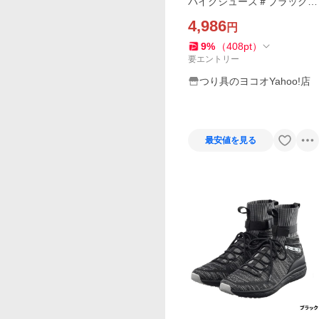
パイクシューズ＃ブラック＃
L(25.5-26.0)【中型商品】
4,986
円
9
%
（
408
pt
）
要エントリー
つり具のヨコオYahoo!店
最安値を見る