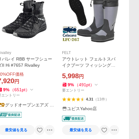
ivalley
FELT
リバレイ RBB サーフシュー
アウトレット フェルトスパ
II Hi #7657 Rivalley
イクブーツ フィッシングブ
ーツ 長靴 フェルトピン LF
0
%OFF価格
5,998
円
Ｃ-267 磯ブーツ 磯靴 釣り
7,920
円
9
%
（
491
pt
）
9
%
（
651
pt
）
要エントリー
要エントリー
4.31
（
13
件
）
グッドオープンエアズ マ
ユピスYahoo店
イクス
最安値を見る
最安値を見る