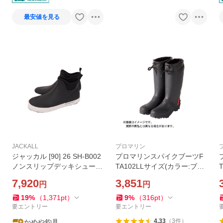
最安値を見る
JACKALL
プロマリン
ジャッカル [90] 26 SH-B002
プロマリンスパイクブーツF
ノンスリップデッキシューズ
TA102LLサイズ(カラー:ブラ
ブラック XL (27〜27.5)
ック)【中型商品】
ツ
7,920
3,851
円
円
19
%
（
1,371
pt
）
9
%
（
316
pt
）
要エントリー
要エントリー
4.33
（
3
件
）
かめや釣具