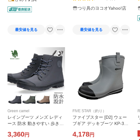
つり具のヨコオYahoo!店
最安値を見る
最安値を見る
Green camel
FIVE STAR（釣り）
R
レインブーツ メンズ レディ
ファイブスター [D2] ウェー
ース 防水 動きやすい 歩きや
ブギア デッキブーツ KP-301
すい 疲れない 柔らかい 滑ら
ブラック×グレー LL 26.5-27
3,360
4,178
円
円
ない 軽量 防滑 3E相当 グリ
cm