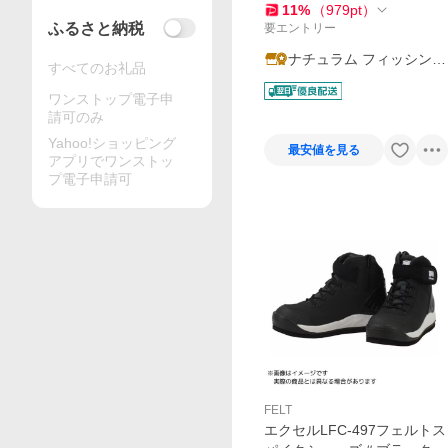
11
%
（
979
pt
）
ふるさと納税
要エントリー
ナチュラム フィッシング
すべてのお礼品
専門店
ワンストップ電子申
請可のみ
Yahoo!ショッピング
最安値を見る
アプリでワンストッ
プ電子申請可
FELT
エクセルLFC-497フェルトス