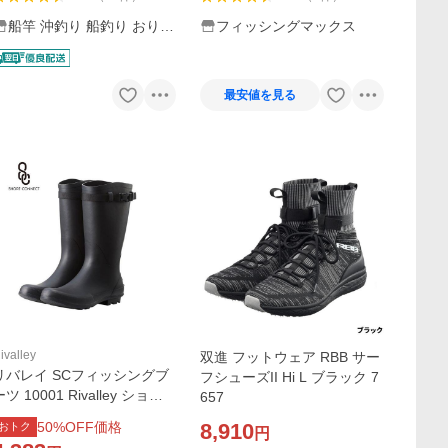
船竿 沖釣り 船釣り おり釣
フィッシングマックス
具 ヤフー店
最安値を見る
ivalley
双進 フットウェア RBB サー
リバレイ SCフィッシングブ
フシューズII Hi L ブラック 7
ーツ 10001 Rivalley ショア
657
コネクト
50
%OFF価格
8,910
おトク
円