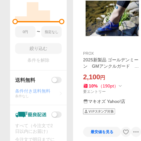
〜
絞り込む
PROX
2025新製品 ゴールデンミー
条件を解除
ン GMアンクルガード 夏
の川遊びを劇的快適化！
2,100
円
送料無料
10
%
（
190
pt
）
条件付き送料無料
要エントリー
条件なし
マキオズ Yahoo!店
すべて（今注文で2
日以内にお届け）
最安値を見る
今注文で明日までに