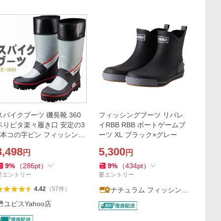
スパイクブーツ 磯長靴 360
フィッシングブーツ リバレ
ベりピタ楽々履き口 安定の3
イRBB RBB ボートゲームブ
0本コの字ピン フィッシング
ーツ XL ブラック×グレー
ブーツ 漁業 レイン 雪道 林業
3,498
5,300
円
円
山林
9
%
（
286
pt
）
9
%
（
434
pt
）
要エントリー
要エントリー
4.42
（
57
件
）
ナチュラム フィッシング
専門店
ユピスYahoo店