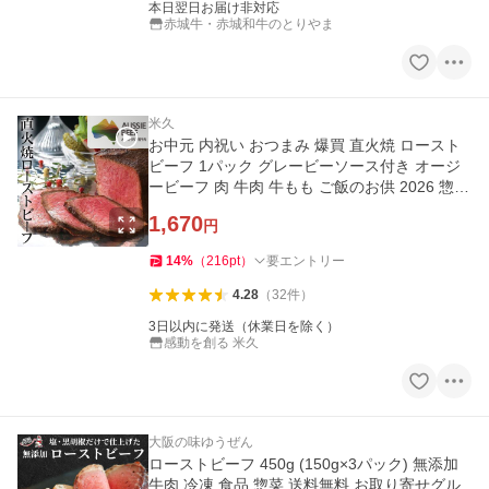
本日翌日お届け非対応
赤城牛・赤城和牛のとりやま
米久
お中元 内祝い おつまみ 爆買 直火焼 ロースト
ビーフ 1パック グレービーソース付き オージ
ービーフ 肉 牛肉 牛もも ご飯のお供 2026 惣菜
冷凍食品
1,670
円
14
%
（
216
pt
）
要エントリー
4.28
（
32
件
）
3日以内に発送（休業日を除く）
感動を創る 米久
大阪の味ゆうぜん
ローストビーフ 450g (150g×3パック) 無添加
牛肉 冷凍 食品 惣菜 送料無料 お取り寄せグル