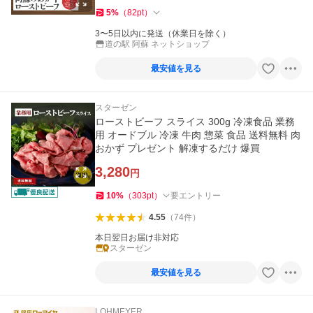
5
%
（
82
pt
）
3〜5日以内に発送（休業日を除く）
道の駅 阿蘇 ネットショップ
最安値を見る
スターゼン
ローストビーフ スライス 300g 冷凍食品 業務
用 オードブル 冷凍 牛肉 惣菜 食品 送料無料 肉
おかず プレゼント 解凍するだけ 爆買
3,280
円
10
%
（
303
pt
）
要エントリー
4.55
（
74
件
）
本日翌日お届け非対応
スターゼン
最安値を見る
LOHMEYER