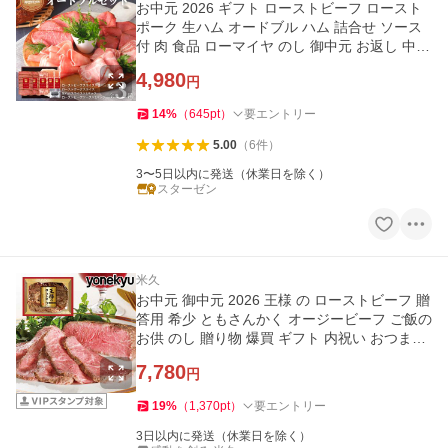
お中元 2026 ギフト ローストビーフ ロースト
ポーク 生ハム オードブル ハム 詰合せ ソース
付 肉 食品 ローマイヤ のし 御中元 お返し 中元
ビールのお供 爆買
4,980
円
14
%
（
645
pt
）
要エントリー
5.00
（
6
件
）
3〜5日以内に発送（休業日を除く）
スターゼン
米久
お中元 御中元 2026 王様 の ローストビーフ 贈
答用 希少 ともさんかく オージービーフ ご飯の
お供 のし 贈り物 爆買 ギフト 内祝い おつまみ
福袋
7,780
円
19
%
（
1,370
pt
）
要エントリー
3日以内に発送（休業日を除く）