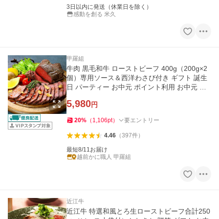
3日以内に発送（休業日を除く）
感動を創る 米久
甲羅組
牛肉 黒毛和牛 ローストビーフ 400g（200g×2
個）専用ソース＆西洋わさび付き ギフト 誕生
日 パーティー お中元 ポイント利用 お中元 爆
買
5,980
円
20
%
（
1,106
pt
）
要エントリー
4.46
（
397
件
）
最短8/11お届け
越前かに職人 甲羅組
近江牛
近江牛 特選和風とろ生ローストビーフ合計250