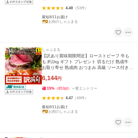
4.40
（
53
件
）
最短8/11お届け
お肉のしゃぶまる
しゃぶまる
【訳あり賞味期限間近】ローストビーフ 牛も
も 約1kg ギフト プレゼント 切るだけ 熟成牛
お取り寄せ 熟成肉 おつまみ 高級 ソース付き
惣菜 肉 食品 お祝
6,144
円
15
%
（
853
pt
）
要エントリー
4.47
（
49
件
）
最短8/11お届け
お肉のしゃぶまる