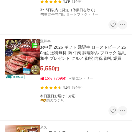
4.79
（
14
件
）
3〜5日以内に発送（休業日を除く）
熊野牛専門店 ミートファクトリー
飛騨牛
お中元 2026 ギフト 飛騨牛 ローストビーフ 25
0g位 送料無料 肉 牛肉 調理済み ブロック 黒毛
和牛 プレゼント グルメ 御祝 内祝 御礼 爆買
5,550
円
15
%
（
769
pt
）
要エントリー
4.54
（
84
件
）
本日翌日お届け非対応
肉のひぐち
米久