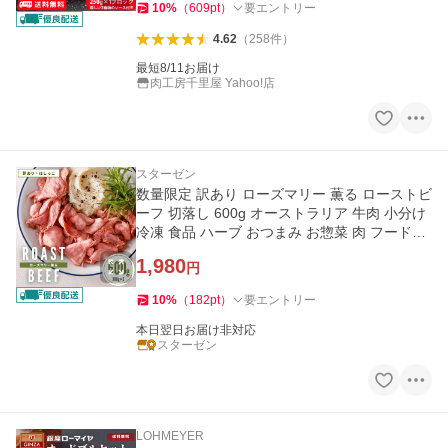
10
%
（
609
pt
）
要エントリー
4.62
（
258
件
）
最短8/11お届け
肉工房千里屋 Yahoo!店
スターゼン
数量限定 訳あり ローズマリー 薫る ローストビ
ーフ 切落し 600g オーストラリア 牛肉 小分け
冷凍 食品 ハーブ おつまみ お惣菜 肉 フードロ
ス 食品ロス削減
1,980
円
10
%
（
182
pt
）
要エントリー
本日翌日お届け非対応
スターゼン
LOHMEYER