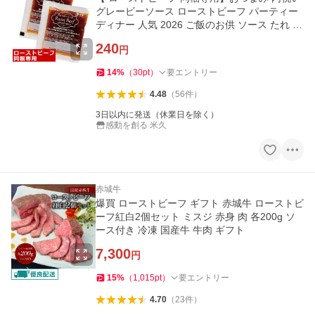
グレービーソース ローストビーフ パーティー
ディナー 人気 2026 ご飯のお供 ソース たれ 爆
買
240
円
14
%
（
30
pt
）
要エントリー
4.48
（
56
件
）
3日以内に発送（休業日を除く）
感動を創る 米久
赤城牛
爆買 ローストビーフ ギフト 赤城牛 ローストビ
ーフ紅白2個セット ミスジ 赤身 肉 各200g ソ
ース付き 冷凍 国産牛 牛肉 ギフト
7,300
円
15
%
（
1,015
pt
）
要エントリー
4.70
（
23
件
）