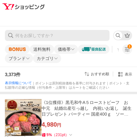
1
送料無料
価格帯
すべての条
ブランド
カテゴリ
3,373
件
おすすめ順
表示
表示情報について
｜ポイントは原則税抜価格を基準に付与されます｜ポイント・支
払額等の正確な情報（付与条件・上限等）はカートをご確認ください
《1位獲得》黒毛和牛A５ローストビーフ お
中元 結婚出産引っ越し 内祝いお返し 誕生
日プレゼント パーティー 国産400ｇ ソース
付き 爆買
4,980
円
5
%
（
231
pt
）