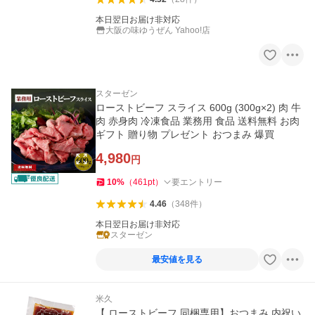
本日翌日お届け非対応
大阪の味ゆうぜん Yahoo!店
スターゼン
ローストビーフ スライス 600g (300g×2) 肉 牛
肉 赤身肉 冷凍食品 業務用 食品 送料無料 お肉
ギフト 贈り物 プレゼント おつまみ 爆買
4,980
円
10
%
（
461
pt
）
要エントリー
4.46
（
348
件
）
本日翌日お届け非対応
スターゼン
最安値を見る
米久
【 ローストビーフ 同梱専用】おつまみ 内祝い