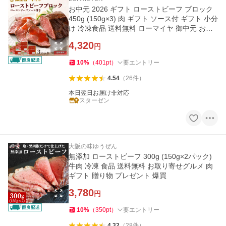
お中元 2026 ギフト ローストビーフ ブロック
450g (150g×3) 肉 ギフト ソース付 ギフト 小分
け 冷凍食品 送料無料 ローマイヤ 御中元 お返
し 結婚祝い 爆買
4,320
円
10
%
（
401
pt
）
要エントリー
4.54
（
26
件
）
本日翌日お届け非対応
スターゼン
大阪の味ゆうぜん
無添加 ローストビーフ 300g (150g×2パック)
牛肉 冷凍 食品 送料無料 お取り寄せグルメ 肉
ギフト 贈り物 プレゼント 爆買
3,780
円
10
%
（
350
pt
）
要エントリー
4.32
（
28
件
）