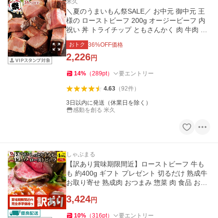
米久
＼夏のうまいもん祭SALE／ お中元 御中元 王
様の ローストビーフ 200g オージービーフ 内
祝い 丼 トライチップ ともさんかく 肉 牛肉 ご
飯のお供 2026 爆買
おトク
36
%OFF価格
2,226
円
14
%
（
289
pt
）
要エントリー
4.63
（
92
件
）
3日以内に発送（休業日を除く）
感動を創る 米久
しゃぶまる
【訳あり賞味期限間近】ローストビーフ 牛も
も 約400g ギフト プレゼント 切るだけ 熟成牛
お取り寄せ 熟成肉 おつまみ 惣菜 肉 食品 お祝
い 爆買
3,424
円
10
%
（
316
pt
）
要エントリー