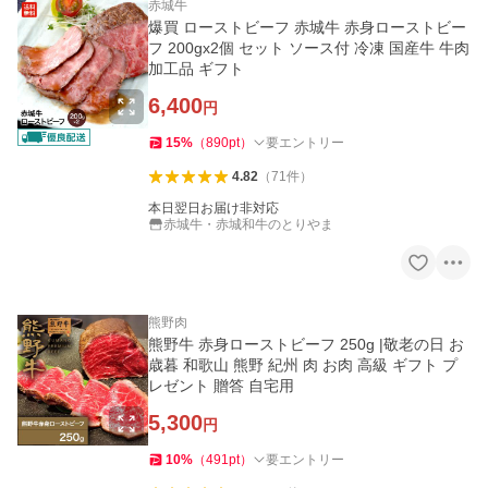
赤城牛
爆買 ローストビーフ 赤城牛 赤身ローストビー
フ 200gx2個 セット ソース付 冷凍 国産牛 牛肉
加工品 ギフト
6,400
円
15
%
（
890
pt
）
要エントリー
4.82
（
71
件
）
本日翌日お届け非対応
赤城牛・赤城和牛のとりやま
熊野肉
熊野牛 赤身ローストビーフ 250g |敬老の日 お
歳暮 和歌山 熊野 紀州 肉 お肉 高級 ギフト プ
レゼント 贈答 自宅用
5,300
円
10
%
（
491
pt
）
要エントリー