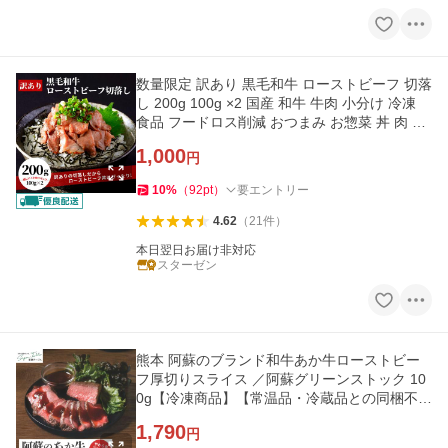
数量限定 訳あり 黒毛和牛 ローストビーフ 切落
し 200g 100g ×2 国産 和牛 牛肉 小分け 冷凍
食品 フードロス削減 おつまみ お惣菜 丼 肉 同
梱 爆買
1,000
円
10
%
（
92
pt
）
要エントリー
4.62
（
21
件
）
本日翌日お届け非対応
スターゼン
熊本 阿蘇のブランド和牛あか牛ローストビー
フ厚切りスライス ／阿蘇グリーンストック 10
0g【冷凍商品】【常温品・冷蔵品との同梱不
可】
1,790
円