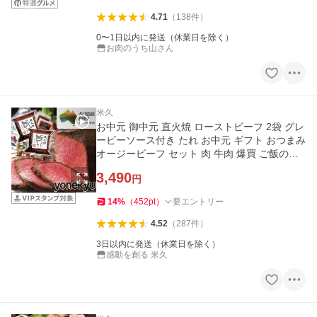
4.71
（
138
件
）
0〜1日以内に発送（休業日を除く）
お肉のうち山さん
米久
お中元 御中元 直火焼 ローストビーフ 2袋 グレ
ービーソース付き たれ お中元 ギフト おつまみ
オージービーフ セット 肉 牛肉 爆買 ご飯のお
供 2026
3,490
円
14
%
（
452
pt
）
要エントリー
4.52
（
287
件
）
3日以内に発送（休業日を除く）
感動を創る 米久