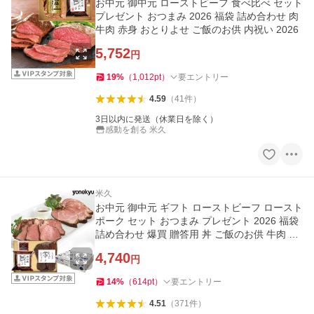
お中元 御中元 ローストビーフ 食べ比べ セット
プレゼント おつまみ 2026 福袋 詰め合わせ 肉
牛肉 赤身 おとりよせ ご飯のお供 内祝い 2026
5,752
円
19
%
（
1,012
pt
）
要エントリー
4.59
（
41
件
）
3日以内に発送（休業日を除く）
感動を創る 米久
米久
お中元 御中元 ギフト ローストビーフ ロースト
ポーク セット おつまみ プレゼント 2026 福袋
詰め合わせ 爆買 贈答用 丼 ご飯のお供 牛肉 豚
肉
4,740
円
14
%
（
614
pt
）
要エントリー
4.51
（
371
件
）