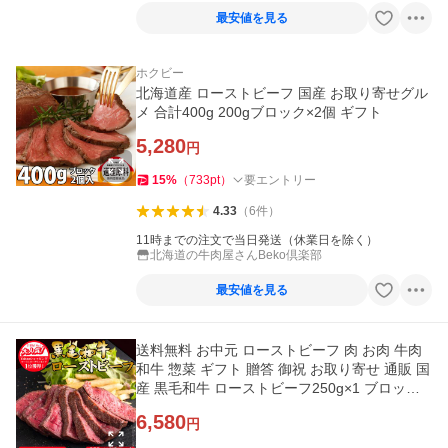
最安値を見る
ホクビー
北海道産 ローストビーフ 国産 お取り寄せグル
メ 合計400g 200gブロック×2個 ギフト
5,280
円
15
%
（
733
pt
）
要エントリー
4.33
（
6
件
）
11時までの注文で当日発送（休業日を除く）
北海道の牛肉屋さんBeko倶楽部
最安値を見る
送料無料 お中元 ローストビーフ 肉 お肉 牛肉
和牛 惣菜 ギフト 贈答 御祝 お取り寄せ 通販 国
産 黒毛和牛 ローストビーフ250g×1 ブロック
ソース付 あすつく
6,580
円