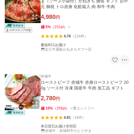
ｇ（ソース小袋付）かねきち 贈答 ギフト お中
元 御祝 トロ赤身 化粧箱入 肉 和牛 牛肉
4,980
円
5
%
（
231
pt
）
4.76
（
124
件
）
最短8/11お届け
近江牛通販かねきちヤフー店
赤城牛
ローストビーフ 赤城牛 赤身ローストビーフ 20
0g ソース付 冷凍 国産牛 牛肉 加工品 ギフト
2,780
円
10
%
（
256
pt
）
要エントリー
4.81
（
16
件
）
本日翌日お届け非対応
赤城牛・赤城和牛のとりやま