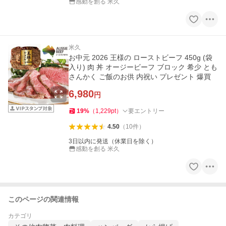
感動を創る 米久
米久
お中元 2026 王様の ローストビーフ 450g (袋
入り) 肉 丼 オージービーフ ブロック 希少 とも
さんかく ご飯のお供 内祝い プレゼント 爆買
6,980
円
19
%
（
1,229
pt
）
要エントリー
4.50
（
10
件
）
3日以内に発送（休業日を除く）
感動を創る 米久
このページの関連情報
カテゴリ