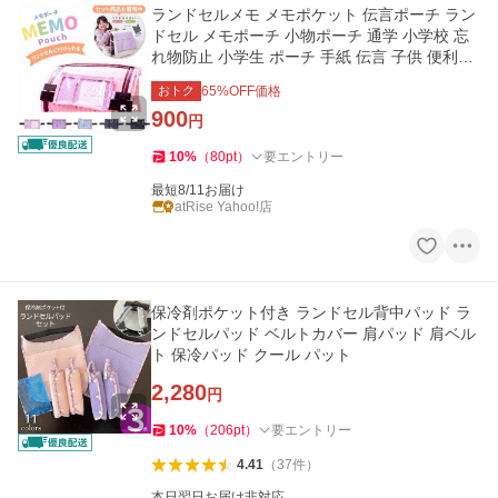
ランドセルメモ メモポケット 伝言ポーチ ラン
ドセル メモポーチ 小物ポーチ 通学 小学校 忘
れ物防止 小学生 ポーチ 手紙 伝言 子供 便利グ
ッズ
おトク
65
%OFF価格
900
円
10
%
（
80
pt
）
要エントリー
最短8/11お届け
atRise Yahoo!店
保冷剤ポケット付き ランドセル背中パッド ラ
ンドセルパッド ベルトカバー 肩パッド 肩ベル
ト 保冷パッド クール パット
2,280
円
10
%
（
206
pt
）
要エントリー
4.41
（
37
件
）
本日翌日お届け非対応