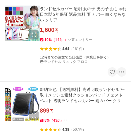
ランドセルカバー 透明 女の子 男の子 おしゃれ
日本製 2年保証 返品無料 雨 カバー 白くならな
い クリア
1,600
円
10
%
（
144
pt
）
要エントリー
4.64
（
161
件
）
12時までの注文で当日発送（休業日を除く）
ランドセル リュック フロロ
即納15色 【送料無料】高透明度ランドセル 汗
取りメッシュ素材クッションパッド チェスト
ベルト 透明ランドセルカバー 雨カバー クリア
通学 男の子反射材あり
899
円
5
%
（
43
pt
）
4.38
（
507
件
）