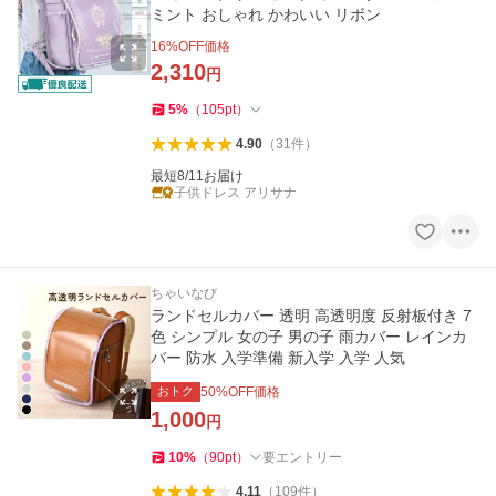
ミント おしゃれ かわいい リボン
16
%OFF価格
2,310
円
5
%
（
105
pt
）
4.90
（
31
件
）
最短8/11お届け
子供ドレス アリサナ
ちゃいなび
ランドセルカバー 透明 高透明度 反射板付き 7
色 シンプル 女の子 男の子 雨カバー レインカ
バー 防水 入学準備 新入学 入学 人気
おトク
50
%OFF価格
1,000
円
10
%
（
90
pt
）
要エントリー
4.11
（
109
件
）