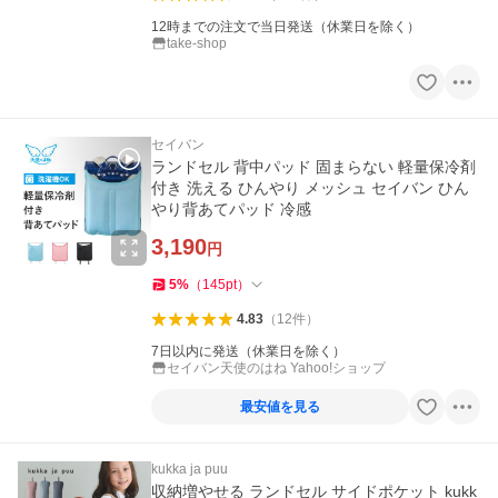
12時までの注文で当日発送（休業日を除く）
take-shop
セイバン
ランドセル 背中パッド 固まらない 軽量保冷剤
付き 洗える ひんやり メッシュ セイバン ひん
やり背あてパッド 冷感
3,190
円
5
%
（
145
pt
）
4.83
（
12
件
）
7日以内に発送（休業日を除く）
セイバン天使のはね Yahoo!ショップ
最安値を見る
kukka ja puu
収納増やせる ランドセル サイドポケット kukk