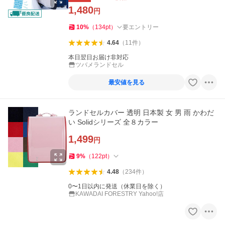
1,480
円
10
%
（
134
pt
）
要エントリー
4.64
（
11
件
）
本日翌日お届け非対応
ツバメランドセル
最安値を見る
ランドセルカバー 透明 日本製 女 男 雨 かわだ
い Solidシリーズ 全８カラー
1,499
円
9
%
（
122
pt
）
4.48
（
234
件
）
0〜1日以内に発送（休業日を除く）
KAWADAI FORESTRY Yahoo!店