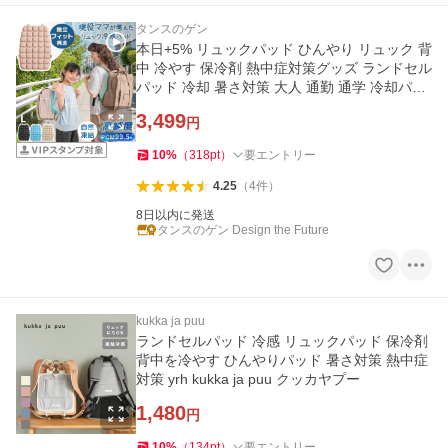
タンスのゲン
本日+5% リュックパッド ひんやり リュック 背
中 冷やす 保冷剤 熱中症対策グッズ ランドセル
パッド 冷却 暑さ対策 大人 通勤 通学 冷却パッ
ド 子供
3,499
円
10
%
（
318
pt
）
要エントリー
4.25
（
4
件
）
8日以内に発送
タンスのゲン Design the Future
kukka ja puu
ランドセルパッド 冷感 リュックパッド 保冷剤
背中を冷やす ひんやりパッド 暑さ対策 熱中症
対策 yrh kukka ja puu クッカヤプー
1,480
円
10
%
（
134
pt
）
要エントリー