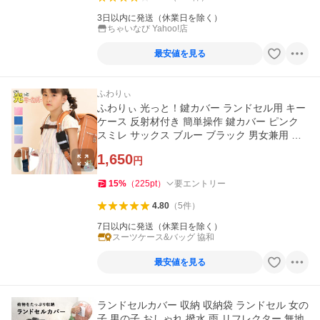
3日以内に発送（休業日を除く）
ちゃいなび Yahoo!店
最安値を見る
ふわりぃ
ふわりぃ 光っと！鍵カバー ランドセル用 キー
ケース 反射材付き 簡単操作 鍵カバー ピンク
スミレ サックス ブルー ブラック 男女兼用 リ
ニューアル
1,650
円
15
%
（
225
pt
）
要エントリー
4.80
（
5
件
）
7日以内に発送（休業日を除く）
スーツケース&バッグ 協和
最安値を見る
ランドセルカバー 収納 収納袋 ランドセル 女の
子 男の子 おしゃれ 撥水 雨 リフレクター 無地