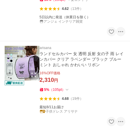
4.62
（
13
件
）
5日以内に発送（休業日を除く）
アンジェ インテリア雑貨
arisana
ランドセルカバー 女 透明 反射 女の子 雨 レイ
ンカバー クリア ラベンダー ブラック ブルー
ミント おしゃれ かわいい リボン
16
%OFF価格
2,310
円
5
%
（
105
pt
）
4.68
（
19
件
）
最短8/11お届け
子供ドレス アリサナ