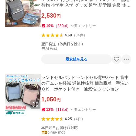
荷物 小学生 入学 グッズ 通学 新学期 進級 体操
着 上履き 子ども
2,530
円
10
%
（
230
pt
）
要エントリー
4.68
（
34
件
）
翌日発送（休業日を除く）
At First
最安値を見る
ランドセルパッド ランドセル背中パッド 背中
の汗ムレを軽減 通気性抜群 簡単脱着 手洗い
ＯＫ ポケット付き 通気性 クッション
1,050
円
12
%
（
113
pt
）
要エントリー
4.25
（
4
件
）
本日翌日お届け非対応
clivia-shop