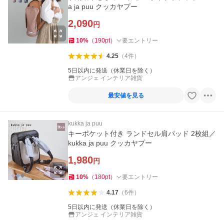
a ja puu クッカヤプー
2,090
円
10
%
（
190
pt
）
要エントリー
4.25
（
4
件
）
5日以内に発送（休業日を除く）
アンジェ インテリア雑貨
最安値を見る
kukka ja puu
キーポケット付き ランドセル肩パッド 2枚組／
kukka ja puu クッカヤプー
1,980
円
10
%
（
180
pt
）
要エントリー
4.17
（
6
件
）
5日以内に発送（休業日を除く）
アンジェ インテリア雑貨