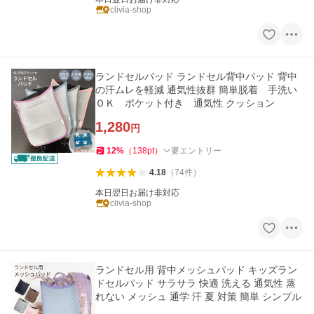
clivia-shop
ランドセルパッド ランドセル背中パッド 背中
の汗ムレを軽減 通気性抜群 簡単脱着 手洗い
ＯＫ ポケット付き 通気性 クッション
1,280
円
12
%
（
138
pt
）
要エントリー
4.18
（
74
件
）
本日翌日お届け非対応
clivia-shop
ランドセル用 背中メッシュパッド キッズラン
ドセルパッド サラサラ 快適 洗える 通気性 蒸
れない メッシュ 通学 汗 夏 対策 簡単 シンプル