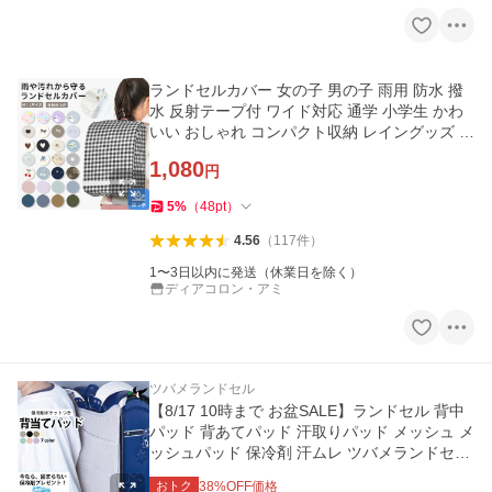
ランドセルカバー 女の子 男の子 雨用 防水 撥
水 反射テープ付 ワイド対応 通学 小学生 かわ
いい おしゃれ コンパクト収納 レイングッズ 入
学 da024
1,080
円
5
%
（
48
pt
）
4.56
（
117
件
）
1〜3日以内に発送（休業日を除く）
ディアコロン・アミ
ツバメランドセル
【8/17 10時まで お盆SALE】ランドセル 背中
パッド 背あてパッド 汗取りパッド メッシュ メ
ッシュパッド 保冷剤 汗ムレ ツバメランドセル
暑さ対策 蒸れ 夏
おトク
38
%OFF価格