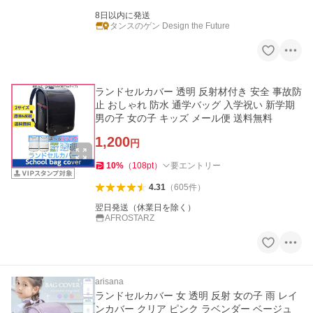
8日以内に発送
タンスのゲン Design the Future
ランドセルカバー 透明 反射材付き 安全 事故防
止 おしゃれ 防水 通学バッグ 入学祝い 新学期
男の子 女の子 キッズ メール便 送料無料
1,200
円
10
%
（
108
pt
）
要エントリー
4.31
（
605
件
）
翌日発送（休業日を除く）
AFROSTARZ
arisana
ランドセルカバー 女 透明 反射 女の子 雨 レイ
ンカバー クリア ピンク ラベンダー ベージュ