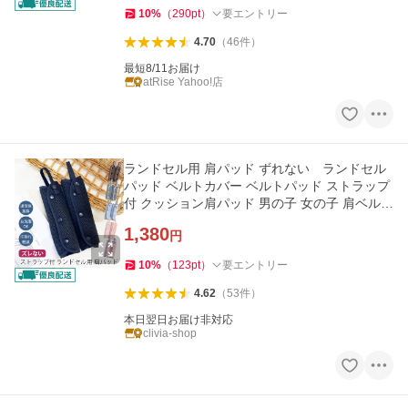
10
%
（
290
pt
）
要エントリー
4.70
（
46
件
）
最短8/11お届け
atRise Yahoo!店
ランドセル用 肩パッド ずれない ランドセル
パッド ベルトカバー ベルトパッド ストラップ
付 クッション肩パッド 男の子 女の子 肩ベルト
ショルダーパッド
1,380
円
10
%
（
123
pt
）
要エントリー
4.62
（
53
件
）
本日翌日お届け非対応
clivia-shop