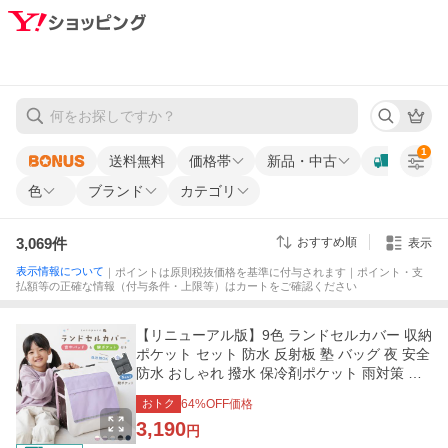
1
送料無料
価格帯
新品・中古
色
ブランド
カテゴリ
3,069
件
おすすめ順
表示
表示情報について
｜ポイントは原則税抜価格を基準に付与されます｜ポイント・支
払額等の正確な情報（付与条件・上限等）はカートをご確認ください
【リニューアル版】9色 ランドセルカバー 収納
ポケット セット 防水 反射板 塾 バッグ 夜 安全
防水 おしゃれ 撥水 保冷剤ポケット 雨対策 新1
年生
おトク
64
%OFF価格
3,190
円