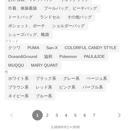
巾着、体操着袋
プールバッグ、ビーチバッグ
トートバッグ
ランドセル
その他バッグ
ポシェット、ポーチ
ショルダーバッグ
シューズバッグ、靴袋
ブランド
クツワ
PUMA
San-X
COLORFUL CANDY STYLE
Ocean&Ground
協和
Pokemon
PAUL&JOE
MUQQU
MARY QUANT
色
ホワイト系
ブラック系
グレー系
ベージュ系
ブラウン系
レッド系
ピンク系
パープル系
ネイビー系
ブルー系
1
2
3
4
5
6
7
3,069
件中
1
〜
30
件