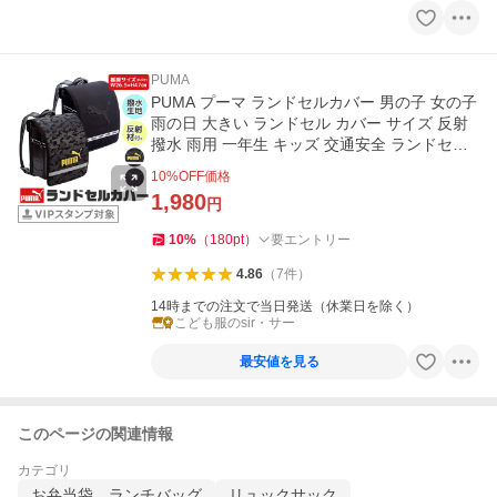
PUMA
PUMA プーマ ランドセルカバー 男の子 女の子
雨の日 大きい ランドセル カバー サイズ 反射
撥水 雨用 一年生 キッズ 交通安全 ランドセル
用カバー 送料無料
10
%OFF価格
1,980
円
10
%
（
180
pt
）
要エントリー
4.86
（
7
件
）
14時までの注文で当日発送（休業日を除く）
こども服のsir・サー
最安値を見る
このページの関連情報
カテゴリ
お弁当袋、ランチバッグ
リュックサック