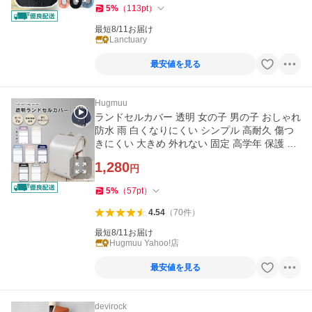
5
%
（
113
pt
）
最短8/11お届け
Lanctuary
最安値を見る
Hugmuu
ランドセルカバー 透明 女の子 男の子 おしゃれ
防水 雨 白くなりにくい シンプル 高耐久 傷つ
きにくい 大きめ 外れない 固定 高学年 保護 無
地 hugmuu
1,280
円
5
%
（
57
pt
）
4.54
（
70
件
）
最短8/11お届け
Hugmuu Yahoo!店
最安値を見る
devirock