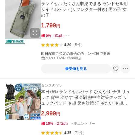
ランドセル たくさん収納できる ランドセル用
サイドポケット(リフレクター付き) 男の子 女
の子
1,799
円
5
%
（
81
pt
）
4.20
（
5
件
）
即日配送ご指定の場合のみ、1〜2日で発送
ZOZOTOWN Yahoo!店
最安値を見る
タンスのゲン
本日+5% ランドセルパッド ひんやり 子供 リュ
ック 背中 冷やす 保冷剤 熱中症対策グッズ リ
ュックパッド 冷却 暑さ対策 汗 冷たい 冷却パ
ッド 85000008
2,999
円
10
%
（
272
pt
）
要エントリー
4.35
（
71
件
）