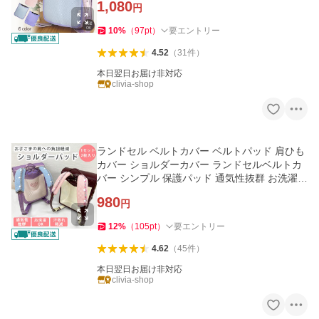
1,080
円
10
%
（
97
pt
）
要エントリー
4.52
（
31
件
）
本日翌日お届け非対応
clivia-shop
ランドセル ベルトカバー ベルトパッド 肩ひも
カバー ショルダーカバー ランドセルベルトカ
バー シンプル 保護パッド 通気性抜群 お洗濯O
K
980
円
12
%
（
105
pt
）
要エントリー
4.62
（
45
件
）
本日翌日お届け非対応
clivia-shop