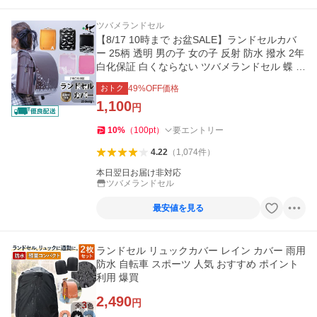
ツバメランドセル
【8/17 10時まで お盆SALE】ランドセルカバ
ー 25柄 透明 男の子 女の子 反射 防水 撥水 2年
白化保証 白くならない ツバメランドセル 蝶 犬
猫 恐竜 電車
おトク
49
%OFF価格
1,100
円
10
%
（
100
pt
）
要エントリー
4.22
（
1,074
件
）
本日翌日お届け非対応
ツバメランドセル
最安値を見る
ランドセル リュックカバー レイン カバー 雨用
防水 自転車 スポーツ 人気 おすすめ ポイント
利用 爆買
2,490
円