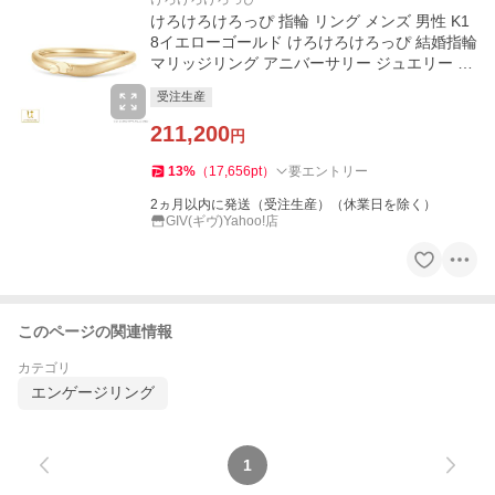
けろけろけろっぴ 指輪 リング メンズ 男性 K1
8イエローゴールド けろけろけろっぴ 結婚指輪
マリッジリング アニバーサリー ジュエリー サ
ンリオ プレゼント
受注生産
211,200
円
13
%
（
17,656
pt
）
要エントリー
2ヵ月以内に発送（受注生産）（休業日を除く）
GIV(ギヴ)Yahoo!店
このページの関連情報
カテゴリ
エンゲージリング
1