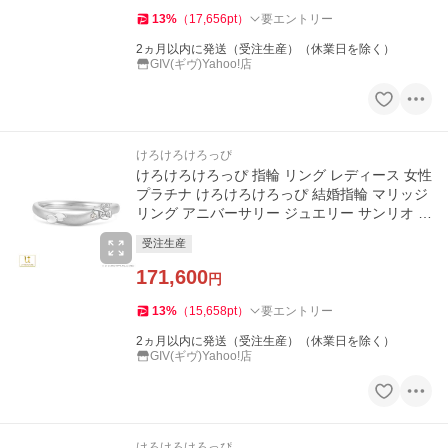
13
%
（
17,656
pt
）
要エントリー
2ヵ月以内に発送（受注生産）（休業日を除く）
GIV(ギヴ)Yahoo!店
けろけろけろっぴ
けろけろけろっぴ 指輪 リング レディース 女性
プラチナ けろけろけろっぴ 結婚指輪 マリッジ
リング アニバーサリー ジュエリー サンリオ プ
レゼント
受注生産
171,600
円
13
%
（
15,658
pt
）
要エントリー
2ヵ月以内に発送（受注生産）（休業日を除く）
GIV(ギヴ)Yahoo!店
けろけろけろっぴ