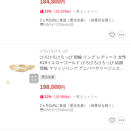
184,800
円
13
%
（
16,324
pt
）
要エントリー
2ヵ月以内に発送（受注生産）（休業日を除く）
GIV(ギヴ)Yahoo!店
けろけろけろっぴ
けろけろけろっぴ 指輪 リング レディース 女性
K18イエローゴールド けろけろけろっぴ 結婚
指輪 マリッジリング アニバーサリージュエリ
ー サンリオ プレゼント
受注生産
198,000
円
13
%
（
16,990
pt
）
要エントリー
2ヵ月以内に発送（受注生産）（休業日を除く）
GIV(ギヴ)Yahoo!店