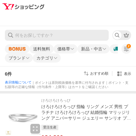
2
送料無料
価格帯
新品・中古
ブランド
カテゴリ
6
件
おすすめ順
表示
表示情報について
｜ポイントは原則税抜価格を基準に付与されます｜ポイント・支
払額等の正確な情報（付与条件・上限等）はカートをご確認ください
けろけろけろっぴ
けろけろけろっぴ 指輪 リング メンズ 男性 プ
ラチナ けろけろけろっぴ 結婚指輪 マリッジリ
ング アニバーサリー ジュエリー サンリオ プレ
ゼント
受注生産