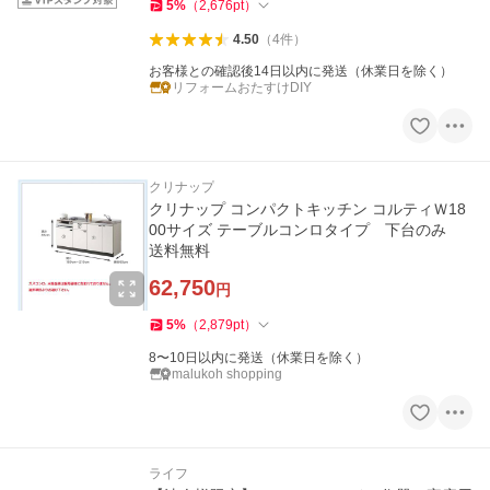
5
%
（
2,676
pt
）
4.50
（
4
件
）
お客様との確認後14日以内に発送（休業日を除く）
リフォームおたすけDIY
クリナップ
クリナップ コンパクトキッチン コルティＷ18
00サイズ テーブルコンロタイプ 下台のみ
送料無料
62,750
円
5
%
（
2,879
pt
）
8〜10日以内に発送（休業日を除く）
malukoh shopping
ライフ