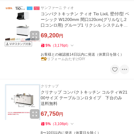
サンファーニ ティオ
コンパクトキッチン ティオ Tio LixiL 壁付I型 ベ
ーシック W1200mm 間口120cm(グリルなし2
口コンロ用) グループ1 リクシル システムキッ
チン 流し台
69,200
円
5
%
（
3,176
pt
）
お客様との確認後14日以内に発送（休業日を除く）
リフォームおたすけDIY
クリナップ
クリナップ コンパクトキッチン コルティＷ21
00サイズ テーブルコンロタイプ 下台のみ
送料無料
67,750
円
5
%
（
3,108
pt
）
8〜10日以内に発送（休業日を除く）