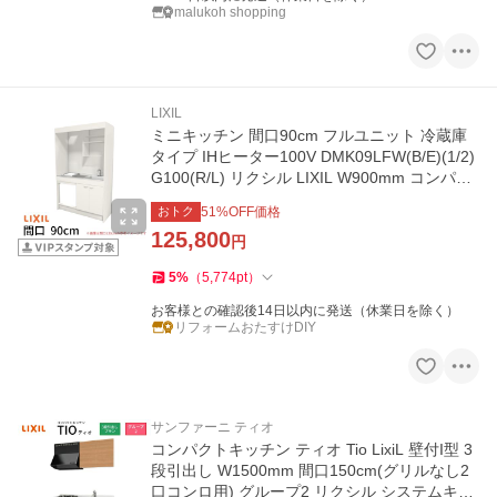
malukoh shopping
LIXIL
ミニキッチン 間口90cm フルユニット 冷蔵庫
タイプ IHヒーター100V DMK09LFW(B/E)(1/2)
G100(R/L) リクシル LIXIL W900mm コンパク
トキッチン 流し台 アパート
おトク
51
%OFF価格
125,800
円
5
%
（
5,774
pt
）
お客様との確認後14日以内に発送（休業日を除く）
リフォームおたすけDIY
サンファーニ ティオ
コンパクトキッチン ティオ Tio LixiL 壁付I型 3
段引出し W1500mm 間口150cm(グリルなし2
口コンロ用) グループ2 リクシル システムキッ