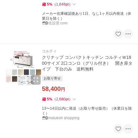
5
%
（
1,648
pt
）
メーカー在庫確認後あり1日、なし1ヶ月以内発送（休
業日を除く）
住設堂.com
コルティ
クリナップ コンパクトキッチン コルティＷ18
00サイズ 2口コンロ（グリル付き） 開き扉タ
イプ 下台のみ 送料無料
お取り寄せ
58,400
円
5
%
（
2,680
pt
）
13〜14日以内に発送（お取り寄せ販売）（休業日を除
く）
malukoh shopping