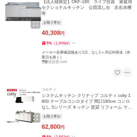
【法人様限定】OKF-180 ライフ住器 家庭用
セクショナルキッチン 公団流し台 左右水槽
有
お取り寄せ
40,308
円
5
%
（
1,849
pt
）
メーカー在庫確認後あり1日、なし1ヶ月以内発送（休
業日を除く）
住設堂.com
コルティ
システムキッチン クリナップ コルティ colty 1
800 テーブルコンロタイプ 間口180cm コンロ
なし Sシリーズ キッチン 賃貸 リフォーム マン
ション
お取り寄せ
62,800
円