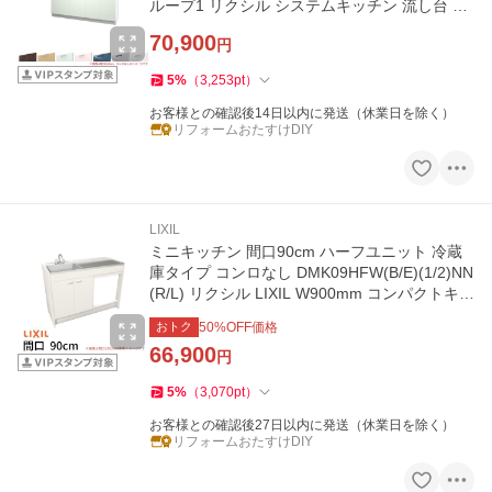
ループ1 リクシル システムキッチン 流し台 フ
ロアユニットのみ
70,900
円
5
%
（
3,253
pt
）
お客様との確認後14日以内に発送（休業日を除く）
リフォームおたすけDIY
LIXIL
ミニキッチン 間口90cm ハーフユニット 冷蔵
庫タイプ コンロなし DMK09HFW(B/E)(1/2)NN
(R/L) リクシル LIXIL W900mm コンパクトキッ
チン 流し台 アパート
おトク
50
%OFF価格
66,900
円
5
%
（
3,070
pt
）
お客様との確認後27日以内に発送（休業日を除く）
リフォームおたすけDIY