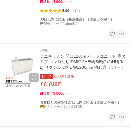
5
%
（
4,999
pt
）
5.00
（
4
件
）
30日以内に発送（受注生産）（休業日を除く）
PHショップYahoo!店
LIXIL
ミニキッチン 間口120cm ハーフユニット 扉タ
イプ コンロなし DMK12HEW(B/E)(1/2)NN(R/
L) リクシル LIXIL W1200mm 流し台 アパート
おトク
51
%OFF価格
77,700
円
5
%
（
3,566
pt
）
お客様との確認後27日以内に発送（休業日を除く）
リフォームおたすけDIY