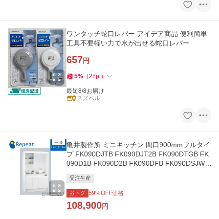
ワンタッチ蛇口レバー アイデア商品 便利簡単
工具不要軽い力で水が出せる蛇口レバー
657
円
5
%
（
28
pt
）
最短8/8お届け
スズベル
亀井製作所 ミニキッチン 間口900mmフルタイ
プ FK090DJTB FK090DJT2B FK090DTGB FK
090D1B FK090D2B FK090DFB FK090DSJWB
FK090DZGWB 賃貸 アパート
受注生産
おトク
59
%OFF価格
108,900
円