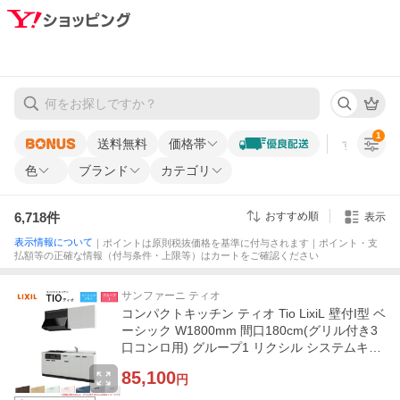
1
送料無料
価格帯
すべての条
色
ブランド
カテゴリ
6,718
件
おすすめ順
表示
表示情報について
｜ポイントは原則税抜価格を基準に付与されます｜ポイント・支
払額等の正確な情報（付与条件・上限等）はカートをご確認ください
サンファーニ ティオ
コンパクトキッチン ティオ Tio LixiL 壁付I型 ベ
ーシック W1800mm 間口180cm(グリル付き3
口コンロ用) グループ1 リクシル システムキッ
チン 流し台
85,100
円