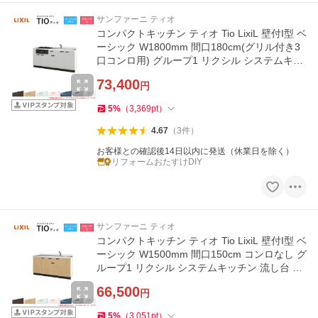
サンファーニ ティオ
コンパクトキッチン ティオ Tio LixiL 壁付I型 ベ
ーシック W1800mm 間口180cm(グリル付き3
口コンロ用) グループ1 リクシル システムキッ
チン フロアユニットのみ
73,400
円
5
%
（
3,369
pt
）
4.67
（
3
件
）
お客様との確認後14日以内に発送（休業日を除く）
リフォームおたすけDIY
サンファーニ ティオ
コンパクトキッチン ティオ Tio LixiL 壁付I型 ベ
ーシック W1500mm 間口150cm コンロなし グ
ループ1 リクシル システムキッチン 流し台 フ
ロアユニットのみ
66,500
円
5
%
（
3,051
pt
）