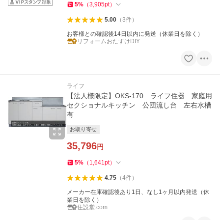
5
%
（
3,905
pt
）
5.00
（
3
件
）
お客様との確認後14日以内に発送（休業日を除く）
リフォームおたすけDIY
ライフ
【法人様限定】OKS-170 ライフ住器 家庭用
セクショナルキッチン 公団流し台 左右水槽
有
お取り寄せ
35,796
円
5
%
（
1,641
pt
）
4.75
（
4
件
）
メーカー在庫確認後あり1日、なし1ヶ月以内発送（休
業日を除く）
住設堂.com