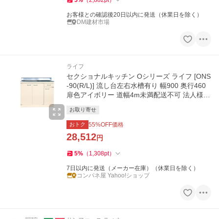
5
%
（
2,882
pt
）
お客様との確認後20日以内に発送（休業日を除く）
DM建材市場
ライフ
セクショナルキッチン Oシリーズ ライフ [ONS
-90(R/L)] 流し台左右水槽有り 幅900 奥行460
扉色アイボリー 道幅4m未満配送不可 法人様限
定 メーカー直送
お取り寄せ
おトク
55
%OFF価格
28,512
円
5
%
（
1,308
pt
）
7日以内に発送（メーカー在庫）（休業日を除く）
コンパネ屋 Yahoo!ショップ