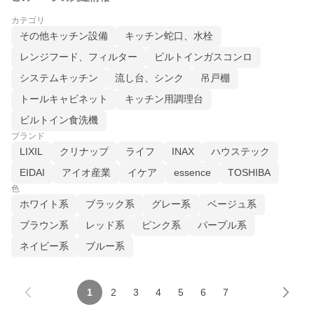
カテゴリ
その他キッチン設備
キッチン蛇口、水栓
レンジフード、フィルター
ビルトインガスコンロ
システムキッチン
流し台、シンク
吊戸棚
トールキャビネット
キッチン用調理台
ビルトイン食洗機
ブランド
LIXIL
クリナップ
ライフ
INAX
ハウステック
EIDAI
アイオ産業
イケア
essence
TOSHIBA
色
ホワイト系
ブラック系
グレー系
ベージュ系
ブラウン系
レッド系
ピンク系
パープル系
ネイビー系
ブルー系
1
2
3
4
5
6
7