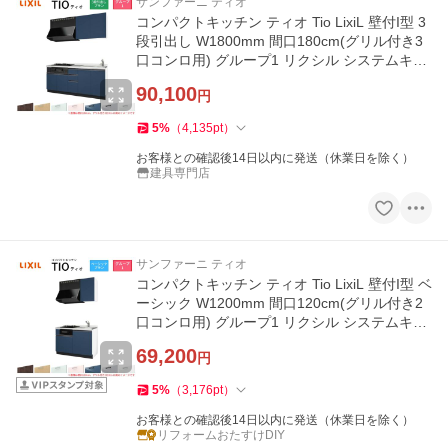
サンファーニ ティオ
コンパクトキッチン ティオ Tio LixiL 壁付I型 3
段引出し W1800mm 間口180cm(グリル付き3
口コンロ用) グループ1 リクシル システムキッ
チン 流し台
90,100
円
5
%
（
4,135
pt
）
お客様との確認後14日以内に発送（休業日を除く）
建具専門店
サンファーニ ティオ
コンパクトキッチン ティオ Tio LixiL 壁付I型 ベ
ーシック W1200mm 間口120cm(グリル付き2
口コンロ用) グループ1 リクシル システムキッ
チン 流し台
69,200
円
5
%
（
3,176
pt
）
お客様との確認後14日以内に発送（休業日を除く）
リフォームおたすけDIY