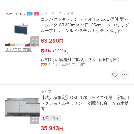
サンファーニ ティオ
コンパクトキッチン ティオ Tio LixiL 壁付I型 ベ
ーシック W1350mm 間口135cm コンロなし グ
ループ1 リクシル システムキッチン 流し台 フ
ロアユニットのみ
63,200
円
5
%
（
2,900
pt
）
お客様との確認後14日以内に発送（休業日を除く）
リフォームおたすけDIY
ライフ
【法人様限定】OKF-170 ライフ住器 家庭用
セクショナルキッチン 公団流し台 左右水槽
有
お取り寄せ
35,943
円