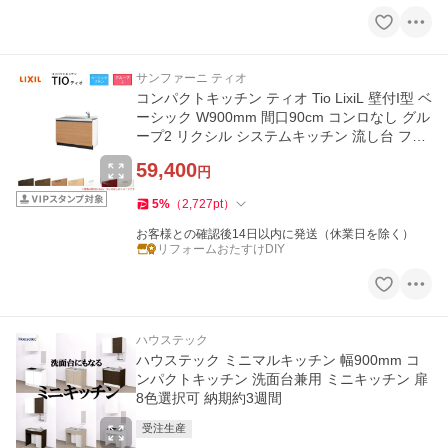
サンファーニ ティオ
コンパクトキッチン ティオ Tio LixiL 壁付I型 ベ
ーシック W900mm 間口90cm コンロなし グル
ープ2 リクシル システムキッチン 流し台 フロ
アユニットのみ
59,400
円
5
%
（
2,727
pt
）
お客様との確認後14日以内に発送（休業日を除く）
リフォームおたすけDIY
ハウステック
ハウステック ミニマルキッチン 幅900mm コ
ンパクトキッチン 洗面台兼用 ミニキッチン 扉
8色選択可 納期約3週間
受注生産