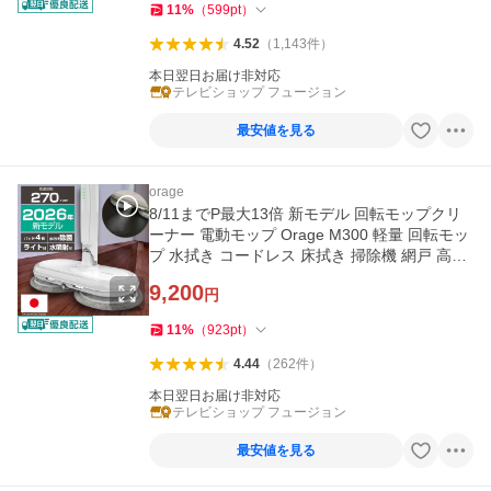
11
%
（
599
pt
）
4.52
（
1,143
件
）
本日翌日お届け非対応
テレビショップ フュージョン
最安値を見る
orage
8/11までP最大13倍 新モデル 回転モップクリ
ーナー 電動モップ Orage M300 軽量 回転モッ
プ 水拭き コードレス 床拭き 掃除機 網戸 高速
回転 1人暮らし
9,200
円
11
%
（
923
pt
）
4.44
（
262
件
）
本日翌日お届け非対応
テレビショップ フュージョン
最安値を見る