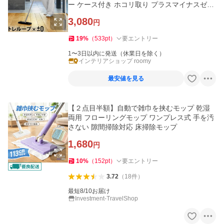
ー ケース付き ホコリ取り プラスマイナスゼロ
レック HLC-L020
3,080
円
19
%
（
533
pt
）
要エントリー
1〜3日以内に発送（休業日を除く）
インテリアショップ roomy
最安値を見る
【２点目半額】自動で雑巾を挟むモップ 乾湿
両用 フローリングモップ ワンプレス式 手を汚
さない 隙間掃除対応 床掃除モップ
1,680
円
10
%
（
152
pt
）
要エントリー
3.72
（
18
件
）
最短8/10お届け
Investment-TravelShop