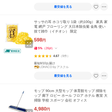
最安値を見る
サッサの耳 ホコリ取り 1袋（約100g） 家具 家
電 網戸 フローリング 大日本除虫菊 金鳥 使い
捨て雑巾（イチオシ） 限定
598
円
5
%
（
26
pt
）
4.67
（
9
件
）
最短8/10お届け
LOHACO by アスクル
最安値を見る
モップ 90cm 大型モップ 体育館モップ 掃除モ
ップ 廊下 ロビー ホール フロア ホテル 教室 大
掃除 学校 スポーツ 会社 オフィス
4,980
円