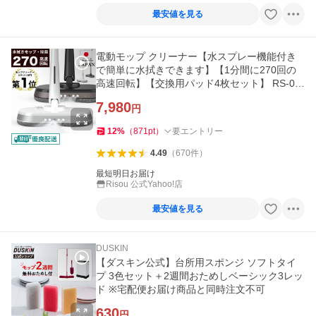
最安値を見る
電動モップ クリーナー【水スプレー機能付き
で簡単に水拭きできます】【1分間に270回の
高速回転】【交換用パッド4枚セット】 RS-01
9
7,980
円
12
%
（
871
pt
）
要エントリー
4.49
（
670
件
）
最短明日お届け
Risou 公式Yahoo!店
最安値を見る
DUSKIN
【ダスキン公式】台所用スポンジ ソフトタイ
プ 3色セット＋2週間おためしベーシック3レッ
ド ※宅配便お届け商品と同時注文不可
630
円