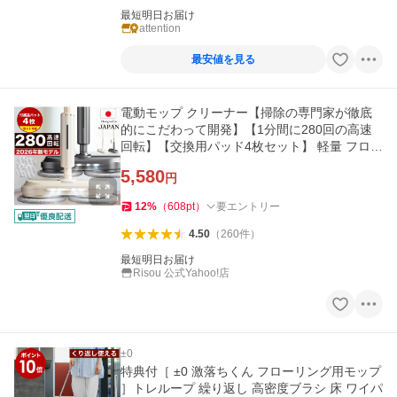
最短明日お届け
attention
最安値を見る
電動モップ クリーナー【掃除の専門家が徹底
的にこだわって開発】【1分間に280回の高速
回転】【交換用パッド4枚セット】 軽量 フロー
リング 床掃除 RS-031
5,580
円
12
%
（
608
pt
）
要エントリー
4.50
（
260
件
）
最短明日お届け
Risou 公式Yahoo!店
±0
特典付［ ±0 激落ちくん フローリング用モップ
］トレループ 繰り返し 高密度ブラシ 床 ワイパ