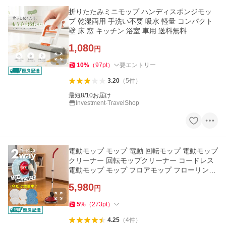
折りたたみミニモップ ハンディスポンジモッ
プ 乾湿両用 手洗い不要 吸水 軽量 コンパクト
壁 床 窓 キッチン 浴室 車用 送料無料
1,080
円
10
%
（
97
pt
）
要エントリー
3.20
（
5
件
）
最短8/10お届け
Investment-TravelShop
電動モップ モップ 電動 回転モップ 電動モップ
クリーナー 回転モップクリーナー コードレス
電動モップ モップ フロアモップ フローリング
拭き 掃除 床モップ
5,980
円
5
%
（
273
pt
）
4.25
（
4
件
）