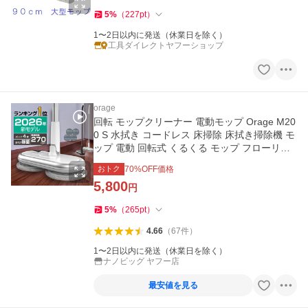
5
%
（
227
pt
）
1〜2日以内に発送（休業日を除く）
工具ダイレクトヤフーショップ
orage
回転 モップクリーナー 電動モップ Orage M20
0 S 水拭き コードレス 床掃除 床拭き掃除機 モ
ップ 電動 回転式 くるくる モップ フローリン
グ Orage M200S
おトク
70
%OFF価格
5,800
円
5
%
（
265
pt
）
4.66
（
67
件
）
1〜2日以内に発送（休業日を除く）
ナノビッグ ヤフー店
最安値を見る