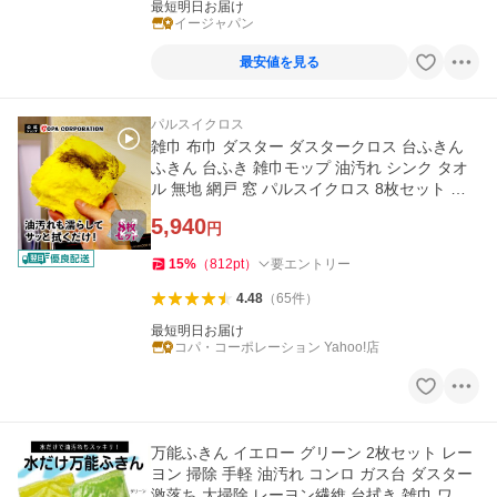
最短明日お届け
イージャパン
最安値を見る
パルスイクロス
雑巾 布巾 ダスター ダスタークロス 台ふきん
ふきん 台ふき 雑巾モップ 油汚れ シンク タオ
ル 無地 網戸 窓 パルスイクロス 8枚セット ホ
ワイト スカイブルー
5,940
円
15
%
（
812
pt
）
要エントリー
4.48
（
65
件
）
最短明日お届け
コパ・コーポレーション Yahoo!店
万能ふきん イエロー グリーン 2枚セット レー
ヨン 掃除 手軽 油汚れ コンロ ガス台 ダスター
激落ち 大掃除 レーヨン繊維 台拭き 雑巾 ワン