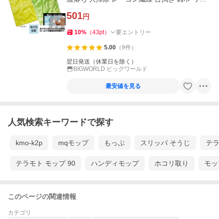
コイン
501
円
10
%
（
43
pt
）
要エントリー
5.00
（
9
件
）
翌日発送（休業日を除く）
BIGWORLD ビッグワールド
最安値を見る
人気検索キーワードで探す
kmo-k2p
mqモップ
もっぷ
スリッパ そうじ
テラ
テラモト モップ 90
ハンディモップ
ホコリ取り
モッ
このページの関連情報
カテゴリ