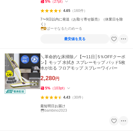
5
%
（
27
pt
）
4.65
（
160
件
）
7〜9日以内に発送（お取り寄せ販売）（休業日を除
く）
ぱーそなるたのめーる
最安値を見る
＼革命的な床掃除／【〜11日│5％OFFクーポ
ン】モップ 水拭き スプレーモップ パッド5枚
水が出る フロアモップ スプレーワイパー
2,280
円
5
%
（
103
pt
）
4.43
（
30
件
）
最短明日お届け
bambino2023