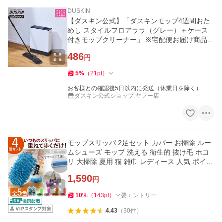
DUSKIN
【ダスキン公式】「ダスキンモップ4週間おた
めし スタイルフロアララ（グレー）＋ケース
付きモップクリーナー」 ※宅配便お届け商品と
同時注文不可※
486
円
5
%
（
21
pt
）
お客様との確認後5日以内に発送（休業日を除く）
ダスキン公式ショップ ヤフー店
モップスリッパ 2足セット カバー お掃除 ルー
ムシューズ モップ 洗える 衛生的 抜け毛 ホコ
リ 大掃除 夏用 猫 雑巾 レディース 人気 ポイン
ト利用 爆買
1,590
円
10
%
（
143
pt
）
要エントリー
4.43
（
30
件
）