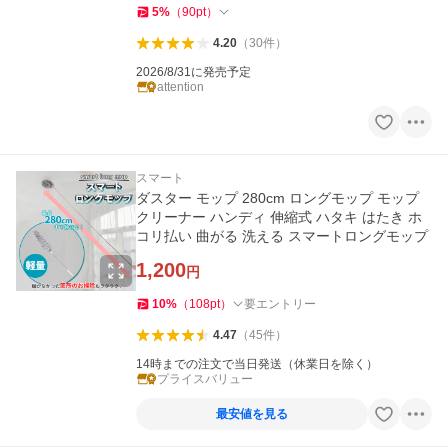
5
%
（
90
pt
）
4.20
（
30
件
）
2026/8/31に発売予定
attention
スマート
ダスター モップ 280cm ロングモップ モップ
クリーナー ハンディ 伸縮式 ハタキ はたき ホ
コリ払い 曲がる 洗える スマートロングモップ
1,200
円
10
%
（
108
pt
）
要エントリー
4.47
（
45
件
）
14時までの注文で当日発送（休業日を除く）
プライスバリュー
最安値を見る