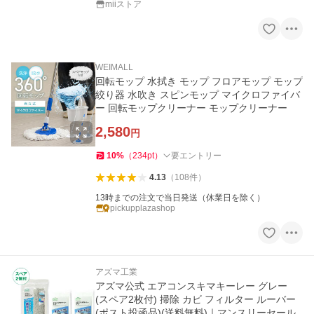
miiストア
WEIMALL
回転モップ 水拭き モップ フロアモップ モップ
絞り器 水吹き スピンモップ マイクロファイバ
ー 回転モップクリーナー モップクリーナー
2,580
円
10
%
（
234
pt
）
要エントリー
4.13
（
108
件
）
13時までの注文で当日発送（休業日を除く）
pickupplazashop
アズマ工業
アズマ公式 エアコンスキマキーレー グレー
(スペア2枚付) 掃除 カビ フィルター ルーバー
(ポスト投函品)(送料無料)｜マンスリーセール