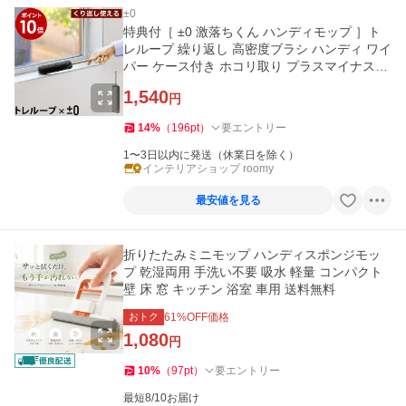
±0
特典付［ ±0 激落ちくん ハンディモップ ］ト
レループ 繰り返し 高密度ブラシ ハンディ ワイ
パー ケース付き ホコリ取り プラスマイナスゼ
ロ レック HLC-L010
1,540
円
14
%
（
196
pt
）
要エントリー
1〜3日以内に発送（休業日を除く）
インテリアショップ roomy
最安値を見る
折りたたみミニモップ ハンディスポンジモッ
プ 乾湿両用 手洗い不要 吸水 軽量 コンパクト
壁 床 窓 キッチン 浴室 車用 送料無料
おトク
61
%OFF価格
1,080
円
10
%
（
97
pt
）
要エントリー
最短8/10お届け