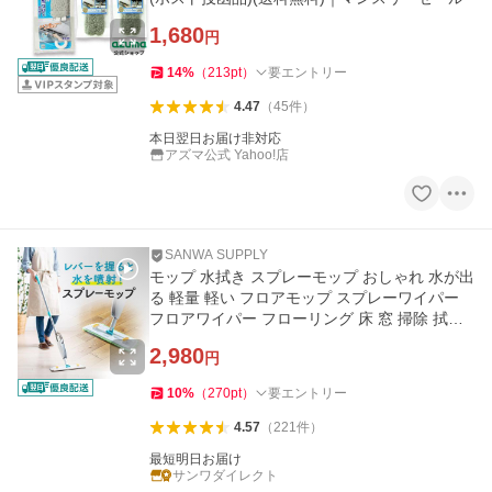
1,680
円
14
%
（
213
pt
）
要エントリー
4.47
（
45
件
）
本日翌日お届け非対応
アズマ公式 Yahoo!店
SANWA SUPPLY
モップ 水拭き スプレーモップ おしゃれ 水が出
る 軽量 軽い フロアモップ スプレーワイパー
フロアワイパー フローリング 床 窓 掃除 拭き
掃除 200-CD072
2,980
円
10
%
（
270
pt
）
要エントリー
4.57
（
221
件
）
最短明日お届け
サンワダイレクト