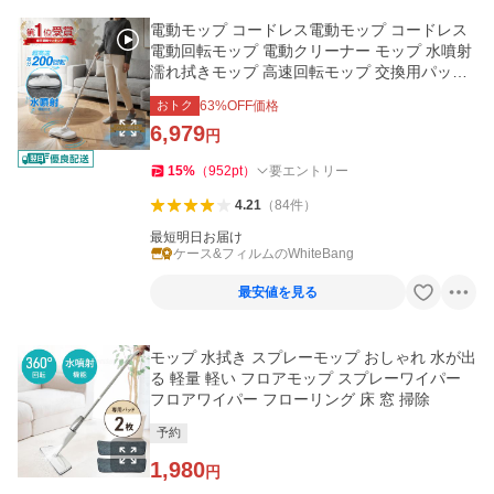
電動モップ コードレス電動モップ コードレス
電動回転モップ 電動クリーナー モップ 水噴射
濡れ拭きモップ 高速回転モップ 交換用パッド
付き 年末大掃除
おトク
63
%OFF価格
6,979
円
15
%
（
952
pt
）
要エントリー
4.21
（
84
件
）
最短明日お届け
ケース&フィルムのWhiteBang
最安値を見る
モップ 水拭き スプレーモップ おしゃれ 水が出
る 軽量 軽い フロアモップ スプレーワイパー
フロアワイパー フローリング 床 窓 掃除
予約
1,980
円