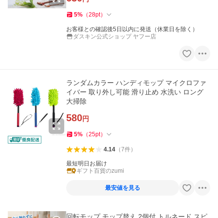
5
%
（
28
pt
）
お客様との確認後5日以内に発送（休業日を除く）
ダスキン公式ショップ ヤフー店
ランダムカラー ハンディモップ マイクロファ
イバー 取り外し可能 滑り止め 水洗い ロング
大掃除
580
円
5
%
（
25
pt
）
4.14
（
7
件
）
最短明日お届け
ギフト百貨のzumi
最安値を見る
回転モップ モップ替え 2個付 トルネード スピ