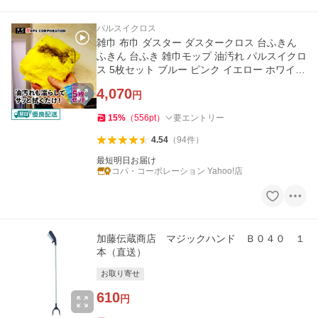
パルスイクロス
雑巾 布巾 ダスター ダスタークロス 台ふきん
ふきん 台ふき 雑巾モップ 油汚れ パルスイクロ
ス 5枚セット ブルー ピンク イエロー ホワイト
スカイブルー
4,070
円
15
%
（
556
pt
）
要エントリー
4.54
（
94
件
）
最短明日お届け
コパ・コーポレーション Yahoo!店
加藤伝蔵商店 マジックハンド Ｂ０４０ １
本（直送）
お取り寄せ
610
円