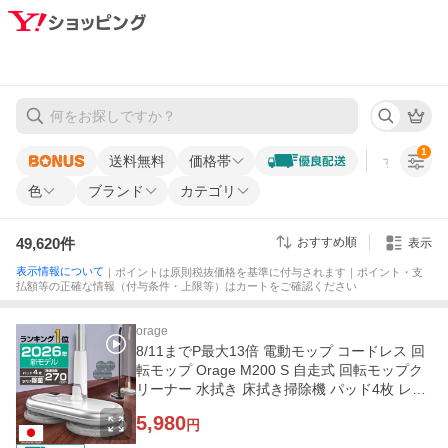
1
送料無料
価格帯
すべての条
色
ブランド
カテゴリ
49,620
件
おすすめ順
表示
表示情報について
｜ポイントは原則税抜価格を基準に付与されます｜ポイント・支
払額等の正確な情報（付与条件・上限等）はカートをご確認ください
orage
8/11までP最大13倍 電動モップ コードレス 回
転モップ Orage M200 S 自走式 回転モップク
リーナー 水拭き 床拭き掃除機 パッド4枚 レビ
ューでパッド半額
5,980
円