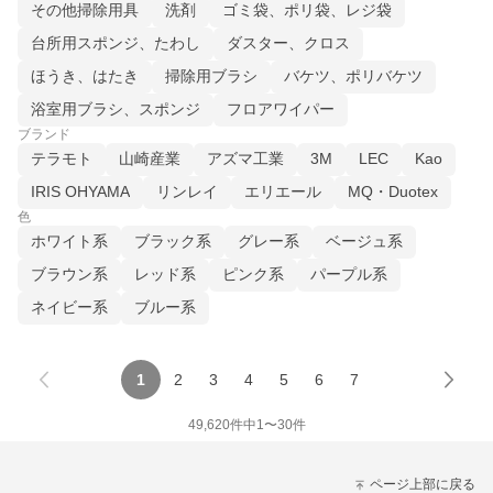
その他掃除用具
洗剤
ゴミ袋、ポリ袋、レジ袋
台所用スポンジ、たわし
ダスター、クロス
ほうき、はたき
掃除用ブラシ
バケツ、ポリバケツ
浴室用ブラシ、スポンジ
フロアワイパー
ブランド
テラモト
山崎産業
アズマ工業
3M
LEC
Kao
IRIS OHYAMA
リンレイ
エリエール
MQ・Duotex
色
ホワイト系
ブラック系
グレー系
ベージュ系
ブラウン系
レッド系
ピンク系
パープル系
ネイビー系
ブルー系
1
2
3
4
5
6
7
49,620
件中
1
〜
30
件
ページ上部に戻る