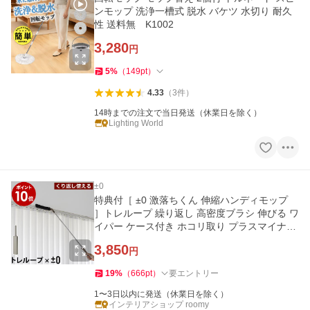
ンモップ 洗浄一槽式 脱水 バケツ 水切り 耐久
性 送料無 K1002
3,280
円
5
%
（
149
pt
）
4.33
（
3
件
）
14時までの注文で当日発送（休業日を除く）
Lighting World
±0
特典付［ ±0 激落ちくん 伸縮ハンディモップ
］トレループ 繰り返し 高密度ブラシ 伸びる ワ
イパー ケース付き ホコリ取り プラスマイナス
ゼロ レック HLC-L030
3,850
円
19
%
（
666
pt
）
要エントリー
1〜3日以内に発送（休業日を除く）
インテリアショップ roomy