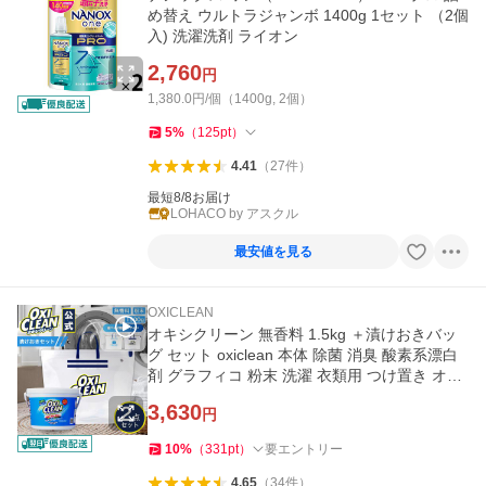
め替え ウルトラジャンボ 1400g 1セット （2個
入) 洗濯洗剤 ライオン
2,760
円
1,380.0円/個（1400g, 2個）
5
%
（
125
pt
）
4.41
（
27
件
）
最短8/8お届け
LOHACO by アスクル
最安値を見る
OXICLEAN
オキシクリーン 無香料 1.5kg ＋漬けおきバッ
グ セット oxiclean 本体 除菌 消臭 酸素系漂白
剤 グラフィコ 粉末 洗濯 衣類用 つけ置き オキ
シ オキシ漬け
3,630
円
10
%
（
331
pt
）
要エントリー
4.65
（
34
件
）