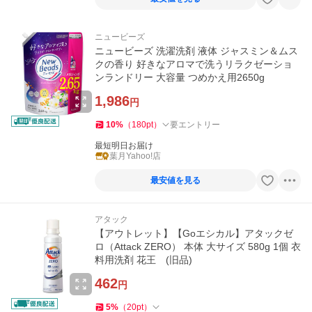
ニュービーズ
ニュービーズ 洗濯洗剤 液体 ジャスミン＆ムス
クの香り 好きなアロマで洗うリラクゼーショ
ンランドリー 大容量 つめかえ用2650g
1,986
円
10
%
（
180
pt
）
要エントリー
最短明日お届け
葉月Yahoo!店
最安値を見る
アタック
【アウトレット】【Goエシカル】アタックゼ
ロ（Attack ZERO） 本体 大サイズ 580g 1個 衣
料用洗剤 花王 (旧品)
462
円
5
%
（
20
pt
）