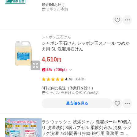
最短8/8お届け
ミネラル本舗
シャボン玉石けん
シャボン玉石けん シャボン玉スノール つめか
え用 5L 洗濯用石けん
4,510
円
5
%
（
206
pt
）
4.78
（
64
件
）
8日以内に発送（休業日を除く）
シャボン玉石けん公式 Yahoo!店
最安値を見る
ラクウォッシュ 洗濯ジェル 洗濯ボール 50個入
り 洗濯洗剤 3層カプセル 柔軟剤込み 消臭 ラク
ラク洗濯 72時間香り持続 旅行用 業務用 コン