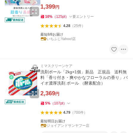
パクト 送料無料
1,399
円
10
%
（
125
pt
）
要エントリー
4.28
（
25
件
）
最短8/8お届け
いちふじYahoo!店
ミマスクリーンケア
洗剤ポール「2kg×1個」新品 正規品 送料無
料「香り付き・爽やかなフローラルの香り」バ
イオ濃厚洗剤 ポール （酵素配合）
2,369
円
5
%
（
107
pt
）
4.79
（
700
件
）
最短明日お届け
ジョイアンドサンヤフー店