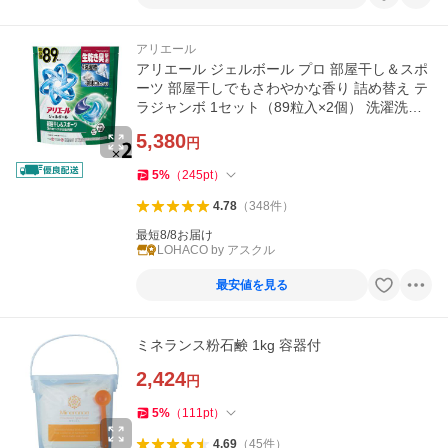
アリエール
アリエール ジェルボール プロ 部屋干し＆スポ
ーツ 部屋干しでもさわやかな香り 詰め替え テ
ラジャンボ 1セット（89粒入×2個） 洗濯洗剤
P＆G
5,380
円
5
%
（
245
pt
）
4.78
（
348
件
）
最短8/8お届け
LOHACO by アスクル
最安値を見る
ミネランス粉石鹸 1kg 容器付
2,424
円
5
%
（
111
pt
）
4.69
（
45
件
）