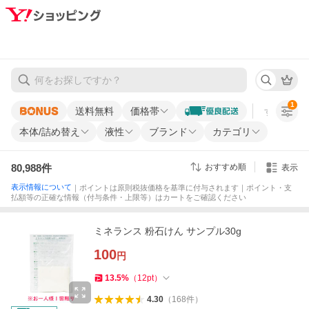
1
送料無料
価格帯
すべての条
本体/詰め替え
液性
ブランド
カテゴリ
80,988
件
おすすめ順
表示
表示情報について
｜ポイントは原則税抜価格を基準に付与されます｜ポイント・支
払額等の正確な情報（付与条件・上限等）はカートをご確認ください
ミネランス 粉石けん サンプル30g
100
円
13.5
%
（
12
pt
）
4.30
（
168
件
）