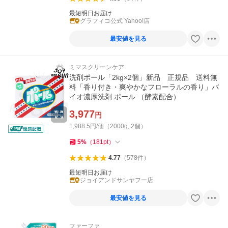
最短明日お届け
グラフィコ公式 Yahoo!店
最安値を見る
ミマスクリーンケア
洗剤ポール「2kg×2個」新品 正規品 送料無
料「香り付き・爽やかなフローラルの香り」バ
イオ濃厚洗剤 ポール （酵素配合）
3,977
円
1,988.5円/個（2000g, 2個）
5
%
（
181
pt
）
4.77
（
578
件
）
最短明日お届け
ジョイアンドサンヤフー店
最安値を見る
ファーファ