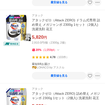
最安値を見る
アタック
アタックゼロ（Attack ZERO) ドラム式専用 詰
め替え メガジャンボ 2300g 1セット（2個入)
洗濯洗剤 花王
5,820
円
2,910.0円/個（2300g, 2個）
20
%
（
1,059
pt
）
4.78
（
103
件
）
最短8/8お届け
LOHACO by アスクル
最安値を見る
アタック
アタックゼロ（Attack ZERO) 詰め替え メガジ
ャンボ 2300g 1セット（2個入) 洗濯洗剤 花王