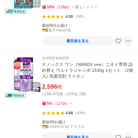
10
%
（
128
pt
）
要エントリー
4.50
（
8
件
）
最短明日お届け
葉月Yahoo!店
最安値を見る
SUPER NANOX
ナノックス ワン（NANOX one）ニオイ専用 詰
め替え ウルトラジャンボ 1530g 1セット （2個
入) 洗濯洗剤 ライオン
2,596
円
1,298.0円/個（1530g, 2個）
5
%
（
117
pt
）
4.88
（
43
件
）
最短8/8お届け
LOHACO by アスクル
最安値を見る