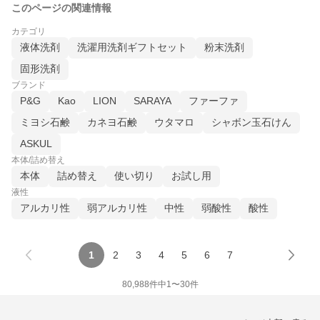
このページの関連情報
カテゴリ
液体洗剤
洗濯用洗剤ギフトセット
粉末洗剤
固形洗剤
ブランド
P&G
Kao
LION
SARAYA
ファーファ
ミヨシ石鹸
カネヨ石鹸
ウタマロ
シャボン玉石けん
ASKUL
本体/詰め替え
本体
詰め替え
使い切り
お試し用
液性
アルカリ性
弱アルカリ性
中性
弱酸性
酸性
1
2
3
4
5
6
7
80,988
件中
1
〜
30
件