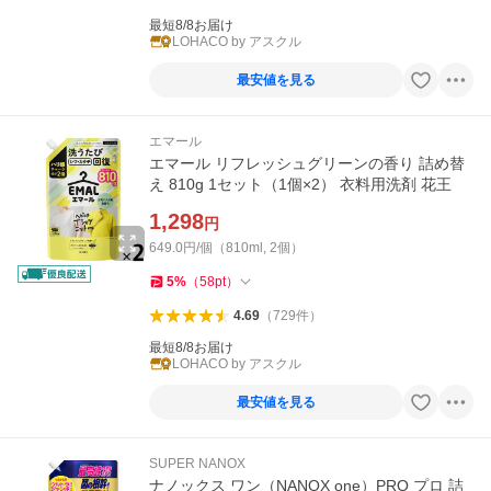
最短8/8お届け
LOHACO by アスクル
最安値を見る
エマール
エマール リフレッシュグリーンの香り 詰め替
え 810g 1セット（1個×2） 衣料用洗剤 花王
1,298
円
649.0円/個（810ml, 2個）
5
%
（
58
pt
）
4.69
（
729
件
）
最短8/8お届け
LOHACO by アスクル
最安値を見る
SUPER NANOX
ナノックス ワン（NANOX one）PRO プロ 詰