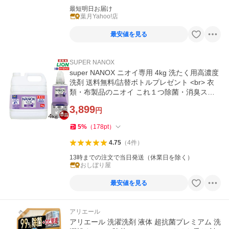
最短明日お届け
葉月Yahoo!店
最安値を見る
SUPER NANOX
super NANOX ニオイ専用 4kg 洗たく用高濃度
洗剤 送料無料/詰替ボトルプレゼント <br> 衣
類・布製品のニオイ これ１つ除菌・消臭スプ
レー
3,899
円
5
%
（
178
pt
）
4.75
（
4
件
）
13時までの注文で当日発送（休業日を除く）
おしぼり屋
最安値を見る
アリエール
アリエール 洗濯洗剤 液体 超抗菌プレミアム 洗