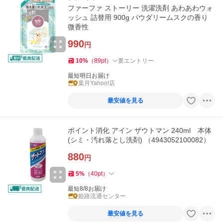
ファーファ ストーリー 洗濯洗剤 あわあわウォ
ッシュ 詰替用 900g パウダリームスクの香り
微香性
990
円
10
%
（
89
pt
）
要エントリー
最短明日お届け
葉月Yahoo!店
最安値を見る
ポイント消化 アイン ザウトマン 240ml 本体
(シミ・汚れ落とし洗剤) （4943052100082）
880
円
5
%
（
40
pt
）
最短8/8お届け
姫路流通センター
最安値を見る