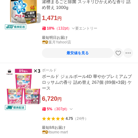
濯槽まるごと除菌 スッキリひかえめな香り 詰
め替え 1000g
1,471
円
10
%
（
132
pt
）
要エントリー
最短明日お届け
葉月Yahoo!店
最安値を見る
ボールド
ボールド ジェルボール4D 華やかプレミアムブ
ロッサムの香り 詰め替え 267個 (89個×3袋) ケ
ース
6,720
円
5
%
（
307
pt
）
4.75
（
24
件
）
最短8/8お届け
itsumo mart