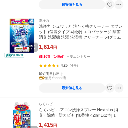
最安値を見る
洗浄力
洗浄力 シュワッと 洗たく槽クリーナー タブレ
ット (個装タイプ 4回分) エコパッケージ 除菌
消臭 洗濯機 洗濯 洗濯槽 クリーナー 64グラム
1,614
円
10
%
（
146
pt
）
要エントリー
4.25
（
4
件
）
最短明日お届け
葉月Yahoo!店
最安値を見る
らくハピ
らくハピ エアコン洗浄スプレー Nextplus 消
臭・除菌・防カビも [無香性 420mLx2本] 1
1,415
円