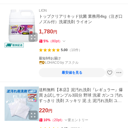
LION
トップクリアリキッド抗菌 業務用4kg（注ぎ口
ノズル付）洗濯洗剤 ライオン
1,780
円
5
%
（
80
pt
）
5.00
（
10
件
）
最短8/8お届け
LOHACO by アスクル
最安値を見る
送料無料【本店】泥汚れ洗剤『レギュラー』爆
買 お試しサンプル3回分 野球 洗濯 ガンコ 汚れ
すっきり 洗剤 スッキリ 泥 土 泥汚れ洗剤 ユニ
フォーム洗剤 野球
220
円
10
%
（
20
pt
）
要エントリー