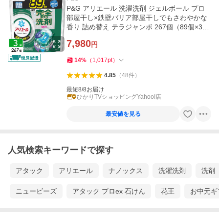
P&G アリエール 洗濯洗剤 ジェルボール プロ
部屋干し×鉄壁バリア部屋干しでもさわやかな
香り 詰め替え テラジャンボ 267個（89個×3
袋） 4987176284914
7,980
円
14
%
（
1,017
pt
）
4.85
（
48
件
）
最短8/8お届け
ひかりTVショッピングYahoo!店
最安値を見る
人気検索キーワードで探す
アタック
アリエール
ナノックス
洗濯洗剤
洗剤
ニュービーズ
アタック プロex 石けん
花王
お中元ギ