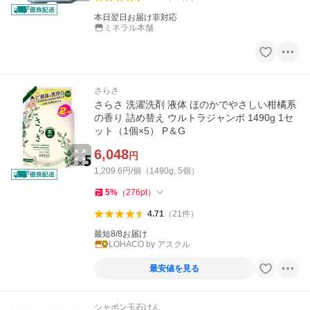
本日翌日お届け非対応
ミネラル本舗
さらさ
さらさ 洗濯洗剤 液体 ほのかでやさしい柑橘系
の香り 詰め替え ウルトラジャンボ 1490g 1セ
ット（1個×5） P＆G
6,048
円
1,209.6円/個（1490g, 5個）
5
%
（
276
pt
）
4.71
（
21
件
）
最短8/8お届け
LOHACO by アスクル
最安値を見る
シャボン玉石けん