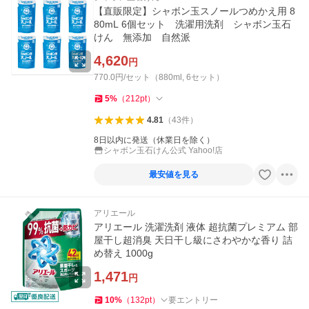
【直販限定】シャボン玉スノールつめかえ用 8
80mL 6個セット 洗濯用洗剤 シャボン玉石
けん 無添加 自然派
4,620
円
770.0円/セット（880ml, 6セット）
5
%
（
212
pt
）
4.81
（
43
件
）
8日以内に発送（休業日を除く）
シャボン玉石けん公式 Yahoo!店
最安値を見る
アリエール
アリエール 洗濯洗剤 液体 超抗菌プレミアム 部
屋干し超消臭 天日干し級にさわやかな香り 詰
め替え 1000g
1,471
円
10
%
（
132
pt
）
要エントリー