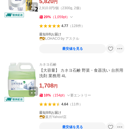
5,820
円
2,910.0円/個（2300g, 2個）
20
%
（
1,059
pt
）
4.77
（
128
件
）
最短8/8お届け
LOHACO by アスクル
最安値を見る
カネヨ石鹸
【大容量】 カネヨ石鹸 野菜・食器洗い 台所用
洗剤 業務用 4L
1,708
円
10
%
（
154
pt
）
要エントリー
4.64
（
11
件
）
最短8/8お届け
葉月Yahoo!店
最安値を見る