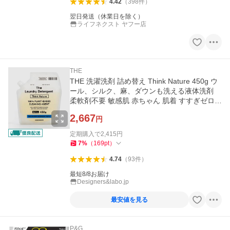
4.42
（
398
件
）
翌日発送（休業日を除く）
ライフネクスト ヤフー店
THE
THE 洗濯洗剤 詰め替え Think Nature 450g ウ
ール、シルク、麻、ダウンも洗える液体洗剤
柔軟剤不要 敏感肌 赤ちゃん 肌着 すすぎゼロ
ラベンダー精油
2,667
円
定期購入で
2,415
円
7
%
（
169
pt
）
4.74
（
93
件
）
最短8/8お届け
Designers&labo.jp
最安値を見る
P&G