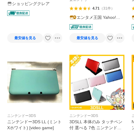
ショッピングクレア
4.71
（
31
件
）
エンタメ王国 Yahoo!シ
ョッピング店
最安値を見る
最安値を見る
ニンテンドー3DS
ニンテンドー3DS
ニンテンドー3DS LL (ミント
3DSLL 本体のみ タッチペン
Xホワイト) [video game]
付 選べる 7色 ニンテンドー3
DSLL 中古