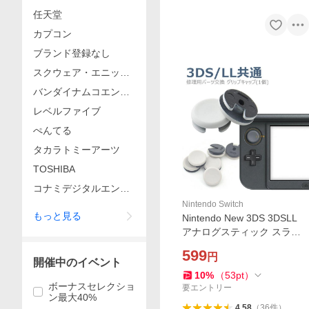
任天堂
カプコン
ブランド登録なし
スクウェア・エニック
ス
バンダイナムコエンタ
ーテインメント
レベルファイブ
ぺんてる
タカラトミーアーツ
TOSHIBA
コナミデジタルエンタ
テインメント
Nintendo Switch
もっと見る
Nintendo New 3DS 3DSLL
アナログスティック スライ
ドパッド アナログ スティッ
599
円
ク 修理用 パーツ 交換 グリッ
開催中のイベント
プキャップ 1個
10
%
（
53
pt
）
ボーナスセレクショ
要エントリー
ン最大40%
4.58
（
36
件
）