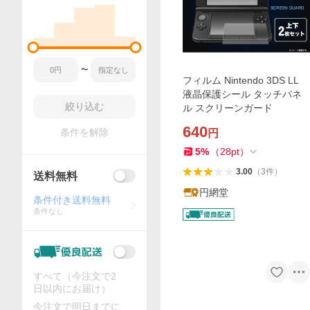
〜
フィルム Nintendo 3DS LL
液晶保護シール タッチパネ
絞り込む
ル スクリーンガード
640
条件を解除
円
5
%
（
28
pt
）
3.00
（
3
件
）
送料無料
円網堂
条件付き送料無料
条件なし
すべて（今注文で2
日以内にお届け）
今注文で明日までに