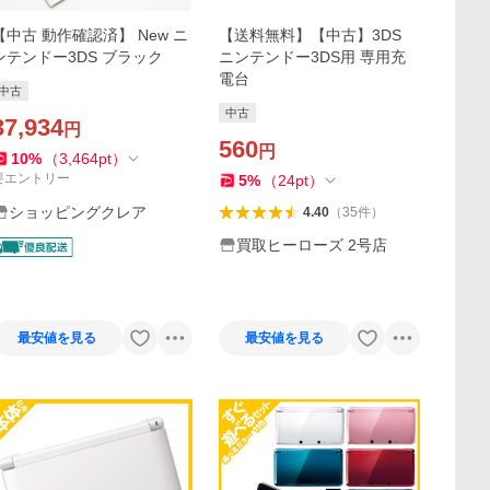
【中古 動作確認済】 New ニ
【送料無料】【中古】3DS
ンテンドー3DS ブラック
ニンテンドー3DS用 専用充
電台
中古
中古
37,934
円
560
円
10
%
（
3,464
pt
）
要エントリー
5
%
（
24
pt
）
ショッピングクレア
4.40
（
35
件
）
買取ヒーローズ 2号店
最安値を見る
最安値を見る