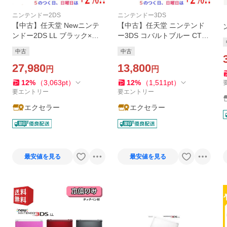
ニンテンドー2DS
ニンテンドー3DS
【中古】任天堂 Newニンテ
【中古】任天堂 ニンテンド
ンドー2DS LL ブラック×ラ
ー3DS コバルトブルー CTR-
イム 本体のみ【いつでも+
S-BBAA ACアダプター・ス
中古
中古
1％！5のつく日と日曜日は+
ティックゴムなし【いつでも
2%！】 爆買
27,980
+1％！5のつく日と日曜日は
13,800
円
円
+2%！】 爆買
12
%
（
3,063
pt
）
12
%
（
1,511
pt
）
要エントリー
要エントリー
エクセラー
エクセラー
最安値を見る
最安値を見る