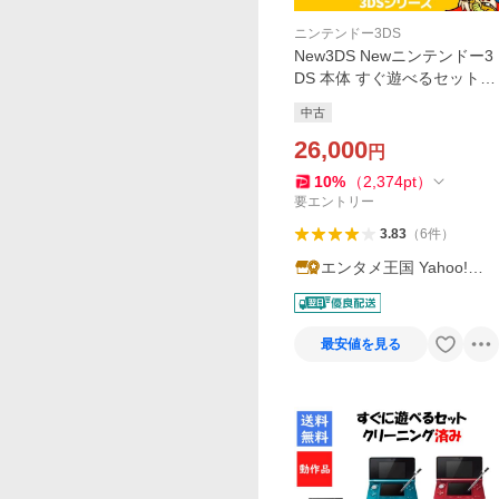
ニンテンドー3DS
New3DS Newニンテンドー3
DS 本体 すぐ遊べるセット
選べる2色 Nintendo 任天堂
中古
ニンテンドー 中古
26,000
円
10
%
（
2,374
pt
）
要エントリー
3.83
（
6
件
）
エンタメ王国 Yahoo!シ
ョッピング店
最安値を見る