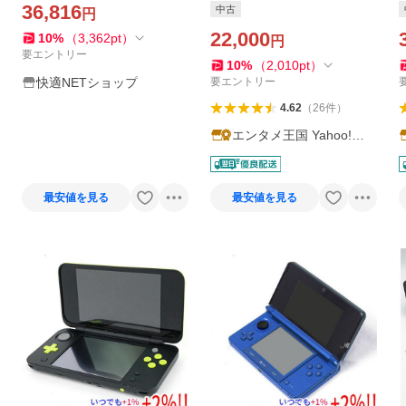
36,816
中古
円
22,000
10
%
（
3,362
pt
）
円
要エントリー
10
%
（
2,010
pt
）
快適NETショップ
要エントリー
4.62
（
26
件
）
エンタメ王国 Yahoo!シ
ョッピング店
最安値を見る
最安値を見る