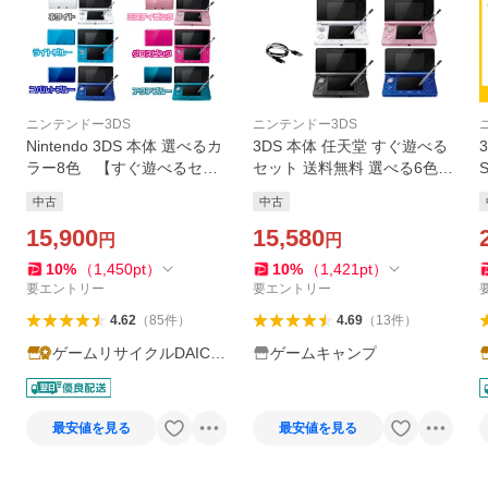
ニンテンドー3DS
ニンテンドー3DS
Nintendo 3DS 本体 選べるカ
3DS 本体 任天堂 すぐ遊べる
ラー8色 【すぐ遊べるセッ
セット 送料無料 選べる6色
ト】※USBケーブル・おまけ
中古
中古
中古
ソフト付 ★レビューでプレ
ゼントキャンペーン実施中★
15,900
15,580
円
円
10
%
（
1,450
pt
）
10
%
（
1,421
pt
）
要エントリー
要エントリー
4.62
（
85
件
）
4.69
（
13
件
）
ゲームリサイクルDAICH
ゲームキャンプ
U
最安値を見る
最安値を見る