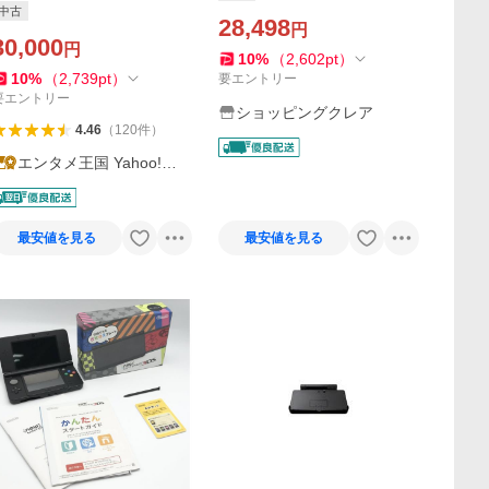
中古
るカラー Nintendo 任天堂 ニ
28,498
円
ンテンドー 中古
30,000
円
10
%
（
2,602
pt
）
10
%
（
2,739
pt
）
要エントリー
要エントリー
ショッピングクレア
4.46
（
120
件
）
エンタメ王国 Yahoo!シ
ョッピング店
最安値を見る
最安値を見る