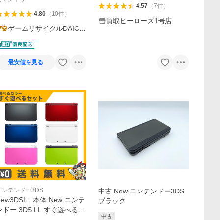
4.57
（
7
件
）
4.80
（
10
件
）
買取ヒーローズ1号店
ゲームリサイクルDAICH
U
最安値を見る
ニンテンドー3DS
中古 New ニンテンドー3DS
New3DSLL 本体 New ニンテ
ブラック
ンドー 3DS LL すぐ遊べるセ
中古
ット【タッチペン付】 選べ