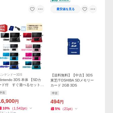
最安値を見る
ニンテンドー3DS
【送料無料】【中古】3DS
Nintendo 3DS 本体 【SDカ
東芝/TOSHIBA SDメモリー
ード付 すぐ遊べるセット】
カード 2GB 3DS
※SDカード(2GB)・USBケー
中古
中古
ブル・おまけソフト付☆キャ
ンペーン対象商品☆
16,900
494
円
円
10
%
（
1,542
pt
）
5
%
（
21
pt
）
要エントリー