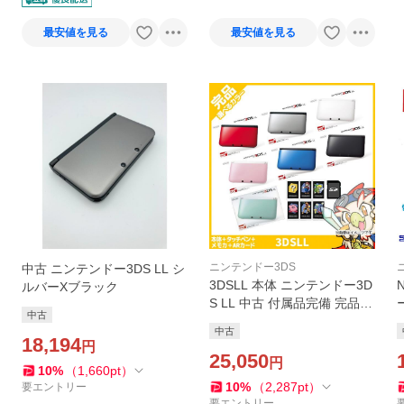
最安値を見る
最安値を見る
ニンテンドー3DS
中古 ニンテンドー3DS LL シ
3DSLL 本体 ニンテンドー3D
ルバーXブラック
S LL 中古 付属品完備 完品
中古
選べる7色
中古
18,194
円
25,050
円
10
%
（
1,660
pt
）
10
%
（
2,287
pt
）
要エントリー
要エントリー