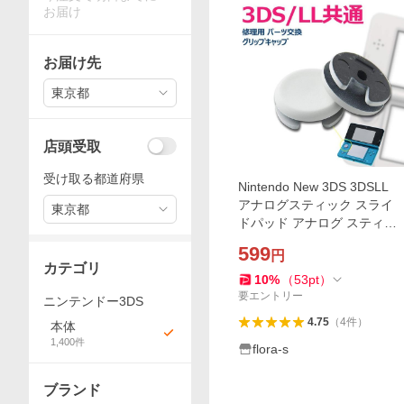
お届け
お届け先
東京都
店頭受取
受け取る都道府県
Nintendo New 3DS 3DSLL
アナログスティック スライ
東京都
ドパッド アナログ スティッ
ク 修理用 パーツ 交換 グリッ
599
円
プキャップ 1個
カテゴリ
10
%
（
53
pt
）
要エントリー
ニンテンドー3DS
4.75
（
4
件
）
本体
1,400
件
flora-s
ブランド