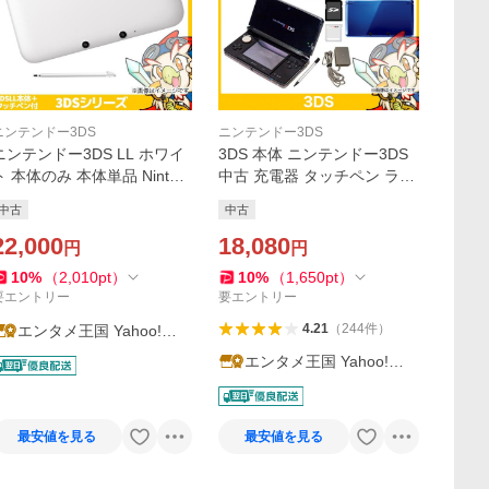
ニンテンドー3DS
ニンテンドー3DS
ニンテンドー3DS LL ホワイ
3DS 本体 ニンテンドー3DS
ト 本体のみ 本体単品 Ninten
中古 充電器 タッチペン ラン
do 任天堂 ニンテンドー 中古
ダム SDカード ソフト セッ
中古
中古
ト すぐ遊べるセット
22,000
18,080
円
円
10
%
（
2,010
pt
）
10
%
（
1,650
pt
）
要エントリー
要エントリー
4.21
（
244
件
）
エンタメ王国 Yahoo!シ
ョッピング店
エンタメ王国 Yahoo!シ
ョッピング店
最安値を見る
最安値を見る