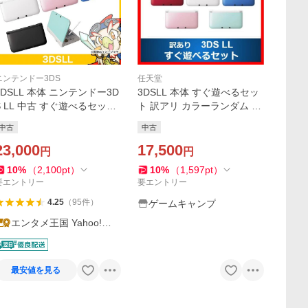
ニンテンドー3DS
任天堂
3DSLL 本体 ニンテンドー3D
3DSLL 本体 すぐ遊べるセッ
S LL 中古 すぐ遊べるセット
ト 訳アリ カラーランダム ニ
選べる7色 任天堂 中古
ンテンドーDS 任天堂 中古
中古
中古
23,000
17,500
円
円
10
%
（
2,100
pt
）
10
%
（
1,597
pt
）
要エントリー
要エントリー
4.25
（
95
件
）
ゲームキャンプ
エンタメ王国 Yahoo!シ
ョッピング店
最安値を見る