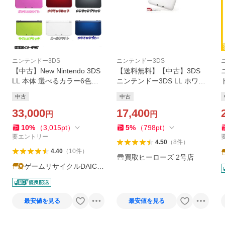
ニンテンドー3DS
ニンテンドー3DS
【中古】New Nintendo 3DS
【送料無料】【中古】3DS
LL 本体 選べるカラー6色
ニンテンドー3DS LL ホワイ
【本体のみ】
ト 本体 任天堂
中古
中古
33,000
17,400
円
円
10
%
（
3,015
pt
）
5
%
（
798
pt
）
要エントリー
4.50
（
8
件
）
4.40
（
10
件
）
買取ヒーローズ 2号店
ゲームリサイクルDAICH
U
最安値を見る
最安値を見る