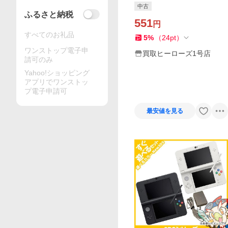
中古
ふるさと納税
551
円
すべてのお礼品
5
%
（
24
pt
）
ワンストップ電子申
買取ヒーローズ1号店
請可のみ
Yahoo!ショッピング
アプリでワンストッ
プ電子申請可
最安値を見る