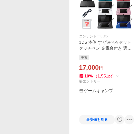
ニンテンドー3DS
3DS 本体 すぐ遊べるセット
タッチペン 充電台付き 選べ
る11色 任天堂 ニンテンドー
中古
DS中古
17,000
円
10
%
（
1,551
pt
）
要エントリー
ゲームキャンプ
最安値を見る