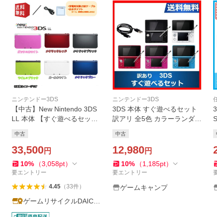
ニンテンドー3DS
ニンテンドー3DS
【中古】New Nintendo 3DS
3DS 本体 すぐ遊べるセット
LL 本体 【すぐ遊べるセッ
訳アリ 全5色 カラーランダム
ト】※USBケーブル・おまけ
ニンテンドーDS 任天堂 中古
中古
中古
ソフト付 選べるカラー6色
任天堂 中古
☆キャンペーン対象商品☆
33,500
12,980
円
円
任天堂
10
%
（
3,058
pt
）
10
%
（
1,185
pt
）
要エントリー
要エントリー
4.45
（
33
件
）
ゲームキャンプ
ゲームリサイクルDAICH
U