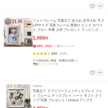
フォトフレーム 写真立て 名入れ 文字入れ 可 2
L判サイズ 写真フレーム 壁掛け ピンク ホワイ
ト ブルー 卒業 入学 プレゼント ラッピング 2L
版
1,000
円
10
%
（
90
pt
）
要エントリー
4.61
（
54
件
）
1〜3日以内に発送（休業日を除く）
とことこマーチ
Umbra
写真立て ラブツリーフォトディスプレイ フォ
ト フレーム ディスプレイ ハート ギフト クリ
ップ 写真 プレゼント / Umbra アンブラ