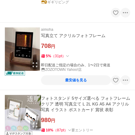
ギギリビング
aimoha
写真立て アクリルフォトフレーム
708
円
5
%
（
31
pt
）
即日配送ご指定の場合のみ、1〜2日で発送
ZOZOTOWN Yahoo!店
最安値を見る
フォトスタンド 5サイズ選べる フォトフレーム
クリア 透明 写真立て L 2L KG A5 A4 アクリル
写真 イラスト ポストカード 賞状 表彰
980
円
10
%
（
87
pt
）
要エントリー