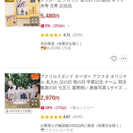
トフレーム クロック 名入れ 竹の節目 ギフト
米寿 古希 記念品
5,480
円
5
%
（
250
pt
）
4.71
（
65
件
）
当日発送（休業日を除く）
FLEGRE 1号店
アクリルスタンド オーダー アクスタ オリジナ
ル 名入れ 父の日 母の日 卒業記念 チーム 部活
敬老の日 七五三 還暦祝い 家族写真 Lサイズ 15
cm×15センチ以内
2,970
円
10
%
（
270
pt
）
要エントリー
4.97
（
64
件
）
お客様との確認後14日以内に発送（休業日を除く）
ファッションラボ