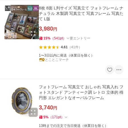
8枚 8面 L判サイズ 写真立て フォトフレーム ナ
チュラル 木製調 写真立て 写真フレーム 写真た
て L版
3,980
円
15
%
（
541
pt
）
要エントリー
4.61
（
41
件
）
1〜3日以内に発送（休業日を除く）
とことこマーチ
フォトフレーム 写真立て おしゃれ 写真入れ フ
ォトスタンド アンティーク調 レトロ 立体的 楕
円形 エレガントなオーバルフレーム
3,740
円
5
%
（
171
pt
）
13時までの注文で当日発送（休業日を除く）