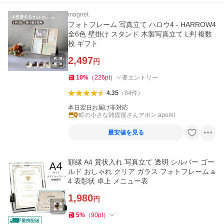
magnet
フォトフレーム 写真立て ハロウ4 - HARROW4
全6色 壁掛け スタンド 木製写真立て L判 複数
枚 ギフト
2,497
円
10
%
（
226
pt
）
要エントリー
4.35
（
84
件
）
本日翌日お届け非対応
町の小さな雑貨屋さんアポン apoml
最安値を見る
額縁 A4 賞状入れ 写真立て 透明 シルバー ゴー
ルド おしゃれ クリア ガラス フォトフレーム a
4 表彰状 卓上 メニュー表
1,980
円
5
%
（
90
pt
）