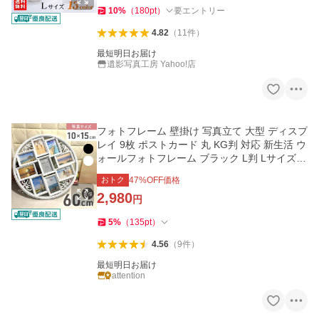
10
%
（
180
pt
）
要エントリー
4.82
（
11
件
）
最短明日お届け
遺影写真工房 Yahoo!店
フォトフレーム 壁掛け 写真立て 大型 ディスプ
レイ 9枚 ポストカード 丸 KG判 対応 新生活 ウ
ォールフォトフレーム ブラック L判 Lサイズ K
G ポストカード
おトク
47
%OFF価格
2,980
円
5
%
（
135
pt
）
4.56
（
9
件
）
最短明日お届け
attention