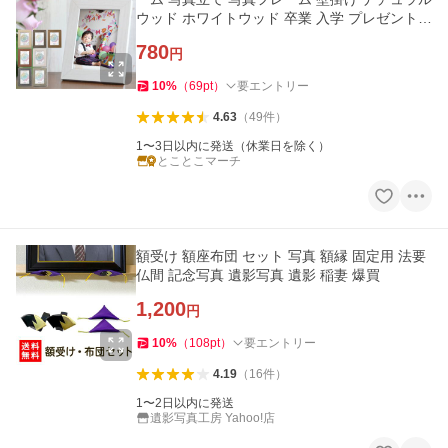
ウッド ホワイトウッド 卒業 入学 プレゼント
ラッピング L版
780
円
10
%
（
69
pt
）
要エントリー
4.63
（
49
件
）
1〜3日以内に発送（休業日を除く）
とことこマーチ
額受け 額座布団 セット 写真 額縁 固定用 法要
仏間 記念写真 遺影写真 遺影 稲妻 爆買
1,200
円
10
%
（
108
pt
）
要エントリー
4.19
（
16
件
）
1〜2日以内に発送
遺影写真工房 Yahoo!店