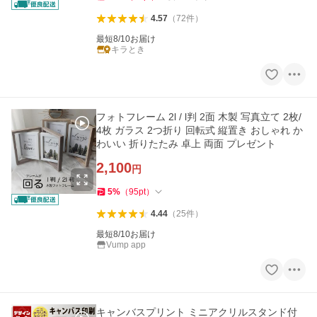
4.57
（
72
件
）
最短8/10お届け
キラとき
フォトフレーム 2l / l判 2面 木製 写真立て 2枚/
4枚 ガラス 2つ折り 回転式 縦置き おしゃれ か
わいい 折りたたみ 卓上 両面 プレゼント
2,100
円
5
%
（
95
pt
）
4.44
（
25
件
）
最短8/10お届け
Vump app
キャンバスプリント ミニアクリルスタンド付