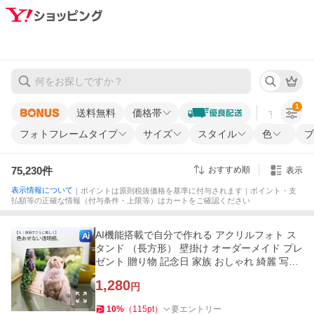
1
送料無料
価格帯
すべての条
フォトフレームタイプ
サイズ
スタイル
色
ブ
75,230
件
おすすめ順
表示
表示情報について
｜ポイントは原則税抜価格を基準に付与されます｜ポイント・支
払額等の正確な情報（付与条件・上限等）はカートをご確認ください
AI機能搭載で自分で作れる アクリルフォト ス
タンド （長方形） 壁掛け オーダーメイド プレ
ゼント 贈り物 記念日 家族 おしゃれ 綺麗 写真
立て フォトフレーム
1,280
円
10
%
（
115
pt
）
要エントリー