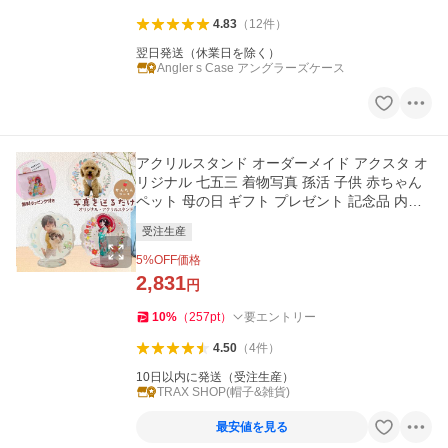
4.83
（
12
件
）
翌日発送（休業日を除く）
Angler s Case アングラーズケース
アクリルスタンド オーダーメイド アクスタ オ
リジナル 七五三 着物写真 孫活 子供 赤ちゃん
ペット 母の日 ギフト プレゼント 記念品 内祝
い 爆買
受注生産
5
%OFF価格
2,831
円
10
%
（
257
pt
）
要エントリー
4.50
（
4
件
）
10日以内に発送（受注生産）
TRAX SHOP(帽子&雑貨)
最安値を見る