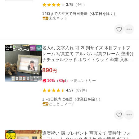
3.75
（
4
件
）
14時までの注文で当日発送（休業日を除く）
未来ネット
名入れ 文字入れ 可 2L判サイズ 木目フォトフ
レーム 写真立て アルバム 写真フレーム 壁掛け
ナチュラルウッド ホワイトウッド 卒業 入学 プ
レゼント 2L版
890
円
10
%
（
80
pt
）
要エントリー
4.57
（
89
件
）
1〜3日以内に発送（休業日を除く）
とことこマーチ
還暦祝い 孫 プレゼント 写真立て 置時計 フォ