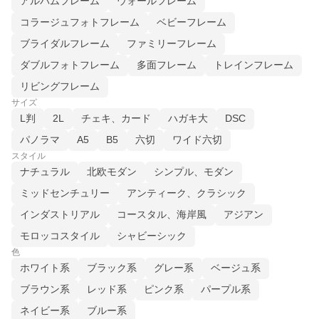
アルバムフレーム
ウォールフレーム
コラージュフォトフレーム
ベビーフレーム
ブライダルフレーム
ファミリーフレーム
ダブルフォトフレーム
多面フレーム
トレインフレーム
リビングフレーム
サイズ
L判
2L
チェキ、カード
ハガキ大
DSC
パノラマ
A5
B5
六切
ワイド六切
スタイル
ナチュラル
北欧モダン
シンプル、モダン
ミッドセンチュリー
アンティーク、クラシック
インダストリアル
コースタル、海岸風
アジアン
モロッコスタイル
シャビーシック
色
ホワイト系
ブラック系
グレー系
ベージュ系
ブラウン系
レッド系
ピンク系
パープル系
ネイビー系
ブルー系