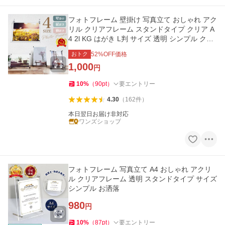
フォトフレーム 壁掛け 写真立て おしゃれ アク
リル クリアフレーム スタンドタイプ クリア A
4 2l KG はがき L判 サイズ 透明 シンプル クリ
ア お洒落 セット
おトク
52
%OFF価格
1,000
円
10
%
（
90
pt
）
要エントリー
4.30
（
162
件
）
本日翌日お届け非対応
ワンズショップ
フォトフレーム 写真立て A4 おしゃれ アクリ
ル クリアフレーム 透明 スタンドタイプ サイズ
シンプル お洒落
980
円
10
%
（
87
pt
）
要エントリー