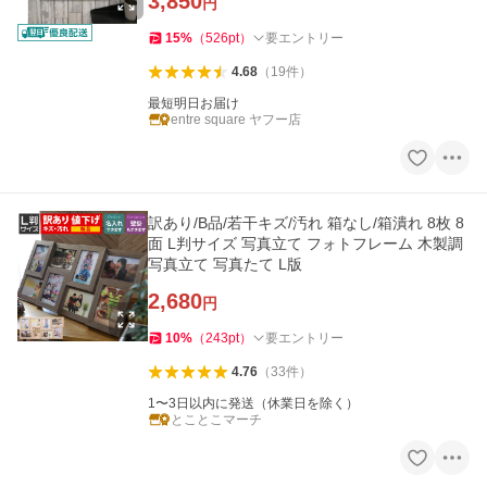
3,850
円
15
%
（
526
pt
）
要エントリー
4.68
（
19
件
）
最短明日お届け
entre square ヤフー店
訳あり/B品/若干キズ/汚れ 箱なし/箱潰れ 8枚 8
面 L判サイズ 写真立て フォトフレーム 木製調
写真立て 写真たて L版
2,680
円
10
%
（
243
pt
）
要エントリー
4.76
（
33
件
）
1〜3日以内に発送（休業日を除く）
とことこマーチ