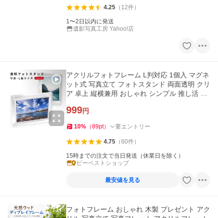
4.25
（
12
件
）
1〜2日以内に発送
遺影写真工房 Yahoo!店
アクリルフォトフレーム L判対応 1個入 マグネ
ット式 写真立て フォトスタンド 両面透明 クリ
ア 卓上 縦横兼用 おしゃれ シンプル 推し活 ギ
フト BBEST PF-L-1
999
円
10
%
（
89
pt
）
要エントリー
4.75
（
60
件
）
15時までの注文で当日発送（休業日を除く）
ビーベストショップ
最安値を見る
フォトフレーム おしゃれ 木製 プレゼント アク