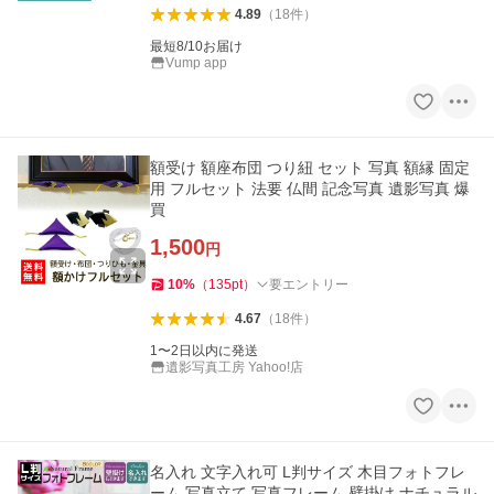
4.89
（
18
件
）
最短8/10お届け
Vump app
額受け 額座布団 つり紐 セット 写真 額縁 固定
用 フルセット 法要 仏間 記念写真 遺影写真 爆
買
1,500
円
10
%
（
135
pt
）
要エントリー
4.67
（
18
件
）
1〜2日以内に発送
遺影写真工房 Yahoo!店
名入れ 文字入れ可 L判サイズ 木目フォトフレ
ーム 写真立て 写真フレーム 壁掛け ナチュラル