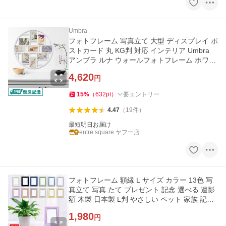
Umbra
フォトフレーム 写真立て 大型 ディスプレイ ポ
ストカード 丸 KG判 対応 インテリア Umbra
アンブラ ルナ ウォールフォトフレーム ホワイ
ト
4,620
円
15
%
（
632
pt
）
要エントリー
4.47
（
19
件
）
最短明日お届け
entre square ヤフー店
フォトフレーム 額縁 L サイズ カラー 13色 写
真立て 写真 たて プレゼント 記念 選べる 遺影
額 木製 日本製 L判 やさしい ペット 家族 記念
爆買
1,980
円