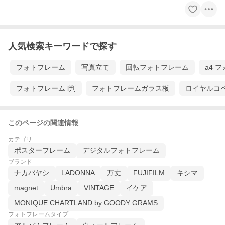
人気検索キーワードで探す
フォトフレーム
写真立て
回転フォトフレーム
a4 
フォトフレーム l判
フォトフレームガラス板
ロイヤルコ
このページの関連情報
カテゴリ
ポスターフレーム
デジタルフォトフレーム
ブランド
ナカバヤシ
LADONNA
万丈
FUJIFILM
キシマ
magnet
Umbra
VINTAGE
イケア
MONIQUE CHARTLAND by GOODY GRAMS
フォトフレームタイプ