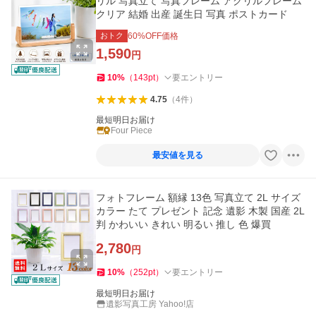
リル 写真立て 写真フレーム アクリルフレーム
クリア 結婚 出産 誕生日 写真 ポストカード
おトク
60
%OFF価格
1,590
円
10
%
（
143
pt
）
要エントリー
4.75
（
4
件
）
最短明日お届け
Four Piece
最安値を見る
フォトフレーム 額縁 13色 写真立て 2L サイズ
カラー たて プレゼント 記念 遺影 木製 国産 2L
判 かわいい きれい 明るい 推し 色 爆買
2,780
円
10
%
（
252
pt
）
要エントリー
最短明日お届け
遺影写真工房 Yahoo!店