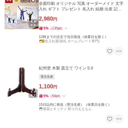
全面印刷 オリジナル 写真 オーダーメイド 文字
入れ ギフト プレゼント 名入れ 結婚 出産 記念
日 ペット 写真パネル
2,980
円
5
%
（
135
pt
）
12時までの注文で当日発送（休業日を除く）
名入れ屋(表札 ネームプレート専門)
紀州塗 木製 皿立て ワイン 5.0
受注生産
1,100
円
5
%
（
50
pt
）
15日以内に発送（受注生産）（休業日を除く）
漆器とキッチン 祭りのええもん