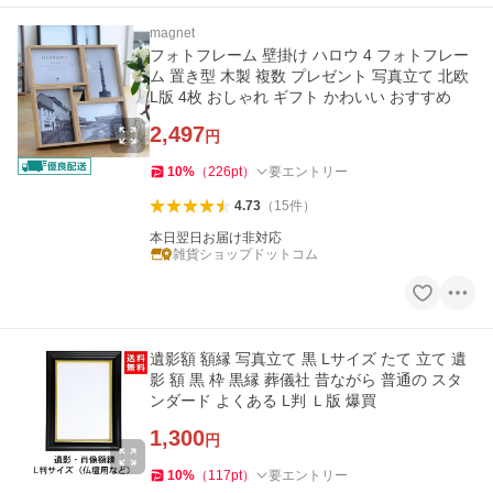
magnet
フォトフレーム 壁掛け ハロウ 4 フォトフレー
ム 置き型 木製 複数 プレゼント 写真立て 北欧
L版 4枚 おしゃれ ギフト かわいい おすすめ
2,497
円
10
%
（
226
pt
）
要エントリー
4.73
（
15
件
）
本日翌日お届け非対応
雑貨ショップドットコム
遺影額 額縁 写真立て 黒 Lサイズ たて 立て 遺
影 額 黒 枠 黒縁 葬儀社 昔ながら 普通の スタ
ンダード よくある L判 Ｌ版 爆買
1,300
円
10
%
（
117
pt
）
要エントリー