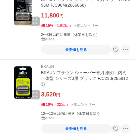
96M F/C96M(2666868)
11,800
円
15
%
（
1,613
pt
）
要エントリー
2〜3日以内に発送（休業日を除く）
e-zoa
最安値を見る
BRAUN
BRAUN ブラウン シェーバー替刃 網刃・内刃
一体型 シリーズ3用 ブラック F/C21B(255812
3)
3,520
円
10
%
（
321
pt
）
要エントリー
12〜13日以内に発送（休業日を除く）
e-zoa
最安値を見る