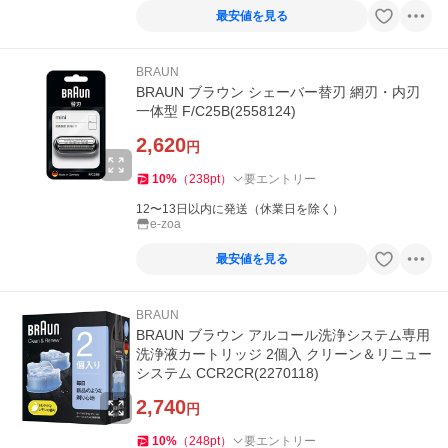
最安値を見る
BRAUN
BRAUN ブラウン シェーバー替刃 網刃・内刃
一体型 F/C25B(2558124)
2,620
円
10
%
（
238
pt
）
要エントリー
12〜13日以内に発送（休業日を除く）
e-zoa
最安値を見る
BRAUN
BRAUN ブラウン アルコール洗浄システム専用
洗浄液カートリッジ 2個入 クリーン＆リニュー
システム CCR2CR(2270118)
2,740
円
10
%
（
248
pt
）
要エントリー