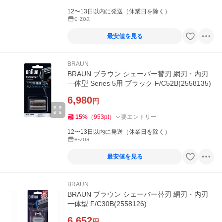
12〜13日以内に発送（休業日を除く）
e-zoa
最安値を見る
BRAUN
BRAUN ブラウン シェーバー替刃 網刃・内刃
一体型 Series 5用 ブラック F/C52B(2558135)
6,980
円
15
%
（
953
pt
）
要エントリー
12〜13日以内に発送（休業日を除く）
e-zoa
最安値を見る
BRAUN
BRAUN ブラウン シェーバー替刃 網刃・内刃
一体型 F/C30B(2558126)
6,652
円