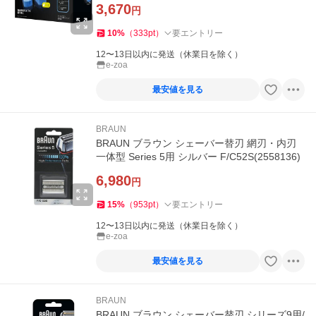
3,670
円
10
%
（
333
pt
）
要エントリー
12〜13日以内に発送（休業日を除く）
e-zoa
最安値を見る
BRAUN
BRAUN ブラウン シェーバー替刃 網刃・内刃
一体型 Series 5用 シルバー F/C52S(2558136)
6,980
円
15
%
（
953
pt
）
要エントリー
12〜13日以内に発送（休業日を除く）
e-zoa
最安値を見る
BRAUN
BRAUN ブラウン シェーバー替刃 シリーズ9用/