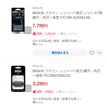
BRAUN
BRAUN ブラウン シェーバー替刃 シリーズ7用
網刃・内刃一体型 F/C70B-3(2558138)
7,780
円
15
%
（
1,061
pt
）
要エントリー
12〜13日以内に発送（休業日を除く）
e-zoa
最安値を見る
BRAUN
BRAUN ブラウン シェーバー替刃 網刃・内刃
一体型 F/C26B(2558125)
3,280
円
10
%
（
298
pt
）
要エントリー
12〜13日以内に発送（休業日を除く）
e-zoa