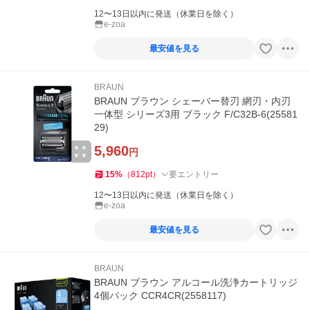
12〜13日以内に発送（休業日を除く）
e-zoa
最安値を見る
BRAUN
BRAUN ブラウン シェーバー替刃 網刃・内刃
一体型 シリーズ3用 ブラック F/C32B-6(25581
29)
5,960
円
15
%
（
812
pt
）
要エントリー
12〜13日以内に発送（休業日を除く）
e-zoa
最安値を見る
BRAUN
BRAUN ブラウン アルコール洗浄カートリッジ
4個パック CCR4CR(2558117)