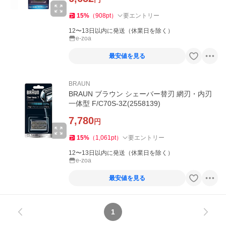
15
%
（
908
pt
）
要エントリー
12〜13日以内に発送（休業日を除く）
e-zoa
最安値を見る
BRAUN
BRAUN ブラウン シェーバー替刃 網刃・内刃
一体型 F/C70S-3Z(2558139)
7,780
円
15
%
（
1,061
pt
）
要エントリー
12〜13日以内に発送（休業日を除く）
e-zoa
最安値を見る
1