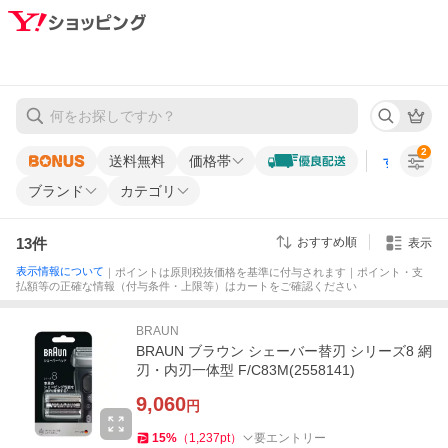
2
送料無料
価格帯
すべての条
ブランド
カテゴリ
13
件
おすすめ順
表示
表示情報について
｜ポイントは原則税抜価格を基準に付与されます｜ポイント・支
払額等の正確な情報（付与条件・上限等）はカートをご確認ください
BRAUN
BRAUN ブラウン シェーバー替刃 シリーズ8 網
刃・内刃一体型 F/C83M(2558141)
9,060
円
15
%
（
1,237
pt
）
要エントリー