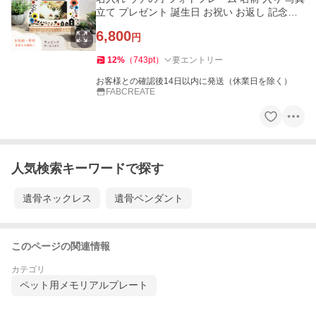
立て プレゼント 誕生日 お祝い お返し 記念品
(pet-pf01)
6,800
円
12
%
（
743
pt
）
要エントリー
お客様との確認後14日以内に発送（休業日を除く）
FABCREATE
人気検索キーワードで探す
遺骨ネックレス
遺骨ペンダント
このページの関連情報
カテゴリ
ペット用メモリアルプレート