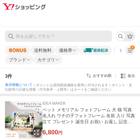
2
送料無料
価格帯
すべての条
ブランド
カテゴリ
3
件
おすすめ順
表示
表示情報について
｜ポイントは原則税抜価格を基準に付与されます｜ポイント・支
払額等の正確な情報（付与条件・上限等）はカートをご確認ください
IDEA MAKER
ペット メモリアル フォトフレーム 犬 猫 写真
名入れ ウチの子フォトフレーム 名前 入り 写真
立て プレゼント 誕生日 お祝い お返し 記念品
(pet-pf01)
6,800
円