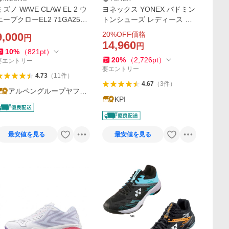
ミズノ WAVE CLAW EL 2 ウ
ヨネックス YONEX バドミン
エーブクローEL2 71GA2583
トンシューズ レディース パ
66 メンズ レディス バドミン
ワークッション65Z ウィメン
20
%OFF価格
9,000
円
トン シューズ 3E : ネイビー
SHB65Z4L1-011「エントリ
14,960
円
MIZUNO
ーでシューレースプレゼン
10
%
（
821
pt
）
20
%
（
2,726
pt
）
ト」
要エントリー
要エントリー
4.73
（
11
件
）
4.67
（
3
件
）
アルペングループヤフー
KPI
店
最安値を見る
最安値を見る