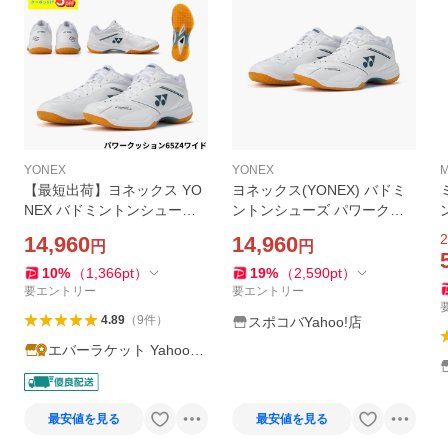
YONEX
YONEX
M
【最短出荷】ヨネックス YO
ヨネックス(YONEX) バドミ
NEX バドミントンシューズ
ントンシューズ パワークッ
パワークッション65Z4ワイ
ション 65 Z ワイド SHB65Z
2
14,960
14,960
円
円
ド SHB65Z4W1 4Eワイド 定
4W1-011
番 王道 A-7 B-11
10
%
（
1,366
pt
）
19
%
（
2,590
pt
）
要エントリー
要エントリー
4.89
（
9
件
）
スポコバYahoo!店
エバーラケット Yahoo!
店
最安値を見る
最安値を見る