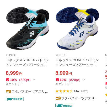
YONEX
YONEX
M
ヨネックス YONEX バドミン
ヨネックス YONEX バドミン
トンシューズ パワークッシ
トンシューズ パワークッシ
ョンカスケードアクセルワイ
ョンカスケードアクセル SH
2
8,999
8,999
円
円
ド SHBCA1W-381 バドシュ
BCA1-100 バドシューズ 3E
ーズ 4E ブラック
ホワイト
10
%
（
820
pt
）
10
%
（
820
pt
）
要エントリー
要エントリー
4.67
（
3
件
）
フタバスポーツアスリー
ト店
フタバスポーツアスリー
ト店