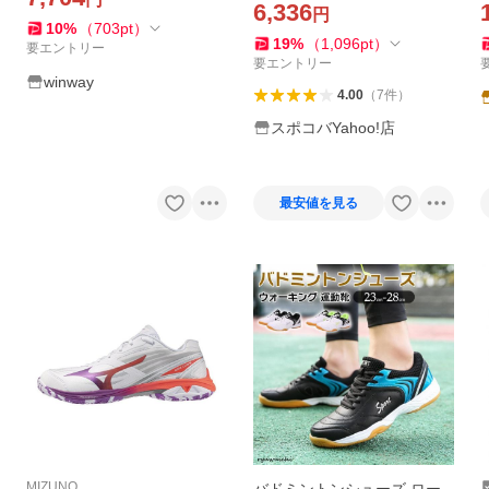
SHBSF1-062
館 室内スポーツ ジュニア 滑
6,336
円
り止め 通気
10
%
（
703
pt
）
19
%
（
1,096
pt
）
要エントリー
要エントリー
winway
4.00
（
7
件
）
スポコバYahoo!店
最安値を見る
MIZUNO