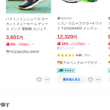
MIZUNO
バドミントンシューズ ロー
ミズノ ウエーブクロー4 ワイ
カットスニーカー レディー
ド 71GA264403 メンズ レデ
ス メンズ 運動靴 カジュアル
ィス バドミントン シューズ
シューズ おしゃれ 軽量スリ
12,320
3,601
円
円
4E : ブラック×グリーン MIZ
ッポン スポーツ ランニング
UNO
シューズ
10
%
（
1,125
pt
）
5
%
（
164
pt
）
要エントリー
YOZAKURA-SHOP
4.60
（
5
件
）
アルペングループヤフー
店
最安値を見る
で探す