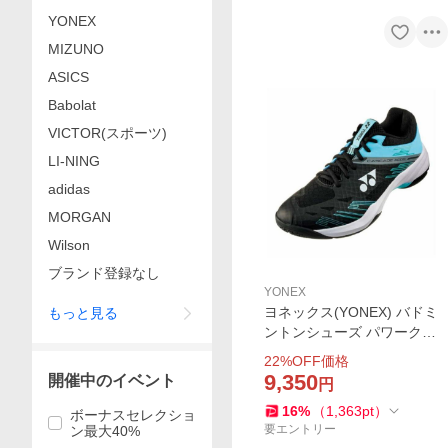
YONEX
MIZUNO
ASICS
Babolat
VICTOR(スポーツ)
LI-NING
adidas
MORGAN
Wilson
ブランド登録なし
YONEX
ヨネックス(YONEX) バドミ
もっと見る
ントンシューズ パワークッ
ション カスケードアクセル
22
%OFF価格
ワイド SHBCA1W-381
9,350
開催中のイベント
円
16
%
（
1,363
pt
）
ボーナスセレクショ
要エントリー
ン最大40%