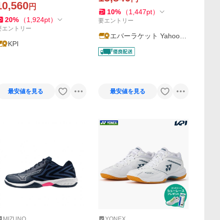
ークッション カスケードア
メン SHBSG1MY バドミント
10,560
円
クセルミッド SHBCA2MD-3
ン B-7
10
%
（
1,447
pt
）
20
%
（
1,924
pt
）
86 8月下旬発売予定※予約
要エントリー
要エントリー
エバーラケット Yahoo!
KPI
店
最安値を見る
最安値を見る
MIZUNO
YONEX