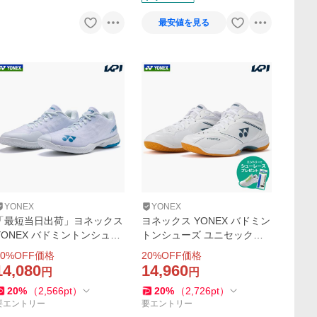
最安値を見る
YONEX
YONEX
「最短当日出荷」ヨネックス
ヨネックス YONEX バドミン
YONEX バドミントンシュー
トンシューズ ユニセックス
ズ メンズ パワークッション
パワークッション65Z ワイド
0
%OFF価格
20
%OFF価格
エアラスZ メン AERUS Z SH
SHB65Z4W1-011「エントリ
14,080
14,960
円
円
BAZ2M-207
ーでシューレースプレゼン
20
%
（
2,566
pt
）
20
%
（
2,726
pt
）
ト」
要エントリー
要エントリー