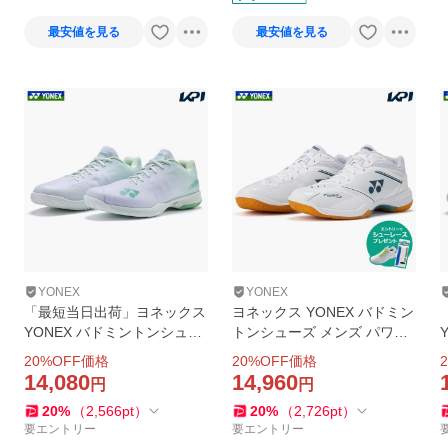
最安値を見る
最安値を見る
YONEX
YONEX
「最短当日出荷」ヨネックス
ヨネックス YONEX バドミン
YONEX バドミントンシュー
トンシューズ メンズ パワー
ズ ユニセックス パワークッ
クッション65Z メン SHB65Z
20
%OFF価格
20
%OFF価格
2
ション エアラスZ ワイド AE
4M1-011「エントリーでシュ
14,080
14,960
円
円
RUS Z SHBAZ2W-136
ーレースプレゼント」
20
%
（
2,566
pt
）
20
%
（
2,726
pt
）
要エントリー
要エントリー