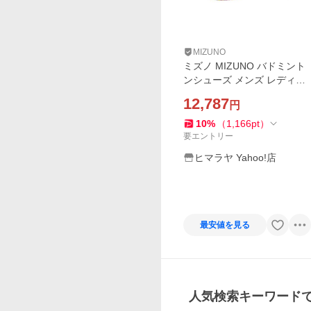
MIZUNO
ミズノ MIZUNO バドミント
ンシューズ メンズ レディー
ス ウエーブクロー4 WAVE C
12,787
円
LAW 4 71GA264302
10
%
（
1,166
pt
）
要エントリー
ヒマラヤ Yahoo!店
最安値を見る
人気検索キーワード