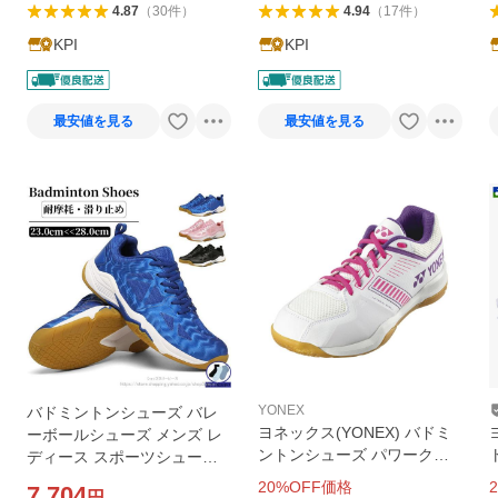
4.87
（
30
件
）
4.94
（
17
件
）
KPI
KPI
最安値を見る
最安値を見る
YONEX
バドミントンシューズ バレ
ヨネックス(YONEX) バドミ
ーボールシューズ メンズ レ
ントンシューズ パワークッ
ディース スポーツシューズ
ション ストライダーフロー
C
野球 ランニングトレー 体育
20
%OFF価格
2
7,704
円