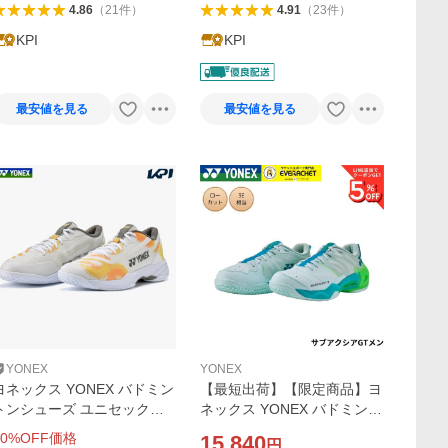
4.86
（
21
件
）
4.91
（
23
件
）
KPI
KPI
最安値を見る
最安値を見る
YONEX
YONEX
ヨネックス YONEX バドミン
【最短出荷】【限定商品】ヨ
トンシューズ ユニセックス
ネックス YONEX バドミント
ASCADE ACCEL MID パワ
ンシューズ サブアクシアGT
0
%OFF価格
15,840
円