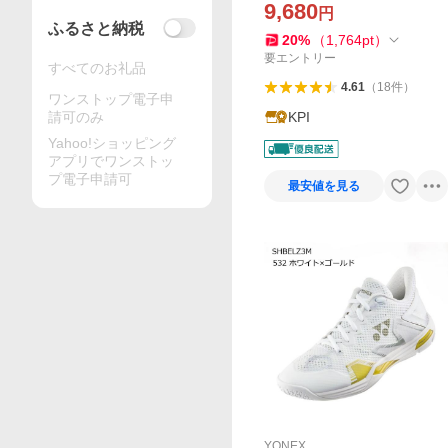
E ACCEL パワークッション
9,680
円
カスケードアクセル SHBCA
ふるさと納税
20
%
（
1,764
pt
）
1-100
要エントリー
すべてのお礼品
4.61
（
18
件
）
ワンストップ電子申
請可のみ
KPI
Yahoo!ショッピング
アプリでワンストッ
プ電子申請可
最安値を見る
YONEX