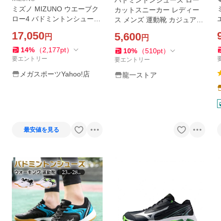
バドミントンシューズ ロー
ミズノ MIZUNO ウエーブク
カットスニーカー レディー
ロー4 バドミントンシューズ
ス メンズ 運動靴 カジュアル
71GA264311 送料無料
シューズ おしゃれ 軽量スリ
17,050
5,600
円
円
ッポン スポーツ ランニング
シューズ
14
%
（
2,177
pt
）
10
%
（
510
pt
）
要エントリー
要エントリー
メガスポーツYahoo!店
龍一ストア
最安値を見る