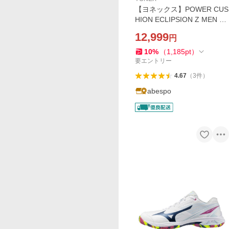
【ヨネックス】POWER CUS
HION ECLIPSION Z MEN パ
ワークッションエクリプショ
12,999
円
ンＺメン/バドミントンシュ
ーズ/YONEX(SHBELZ3M) 53
10
%
（
1,185
pt
）
2 ホワイト×ゴールド
要エントリー
4.67
（
3
件
）
abespo