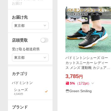
お届け
お届け先
東京都
店頭受取
受け取る都道府県
東京都
バドミントンシューズ ロー
カットスニーカー レディー
ス メンズ 運動靴 カジュアル
シューズ おしゃれ 軽量スリ
カテゴリ
3,785
円
ッポン スポーツ ランニング
シューズ
バドミントン
5
%
（
172
pt
）
シューズ
Green Smiling
4,640
件
ブランド