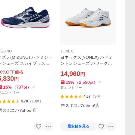
IZUNO
YONEX
ミズノ(MIZUNO) バドミント
ヨネックス(YONEX) バドミ
ンシューズ スカイブラスタ
ントンシューズ パワークッ
ー4 71GA253302
ション 65 Z メン SHB65Z4M
6
%OFF価格
14,960
円
1-011
5,830
円
19
%
（
2,590
pt
）
15
%
（
797
pt
）
要エントリー
要エントリー
4.67
（
3
件
）
4.70
（
10
件
）
スポコバYahoo!店
スポコバYahoo!店
最安値を見る