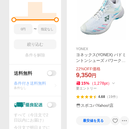
〜
絞り込む
YONEX
ヨネックス(YONEX) バドミ
条件を解除
ントンシューズ パワークッ
ション カスケードアクセル
22
%OFF価格
ミッド SHBCA1MD-175
送料無料
9,350
円
条件付き送料無料
15
%
（
1,278
pt
）
条件なし
要エントリー
4.68
（
19
件
）
スポコバYahoo!店
すべて（今注文で2
日以内にお届け）
最安値を見る
今注文で明日までに