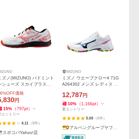
IZUNO
MIZUNO
ミズノ(MIZUNO) バドミント
ミズノ ウエーブクロー4 71G
ンシューズ スカイブラスタ
A264302 メンズ レディス バ
ー4 71GA253301
ドミントン シューズ 3E : ホ
6
%OFF価格
12,787
円
ワイト×ペールブルー MIZUN
5,830
円
O
10
%
（
1,166
pt
）
15
%
（
797
pt
）
要エントリー
要エントリー
5.00
（
6
件
）
4.11
（
9
件
）
アルペングループヤフー
スポコバYahoo!店
店