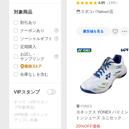
4.95
（
19
件
）
スポコバYahoo!店
対象商品
割引あり
クーポンあり
最安値を見る
ソーシャルギフト
定期購入
お試し・
サンプリング
在庫なしを含む
VIPスタンプ
すべて（VIPスタン
YONEX
プ対象商品）
ヨネックス YONEX バドミン
VIP特典（ポイント
トンシューズ ユニセックス
アップ）対象
POWER CUSHION CASCAD
20
%OFF価格