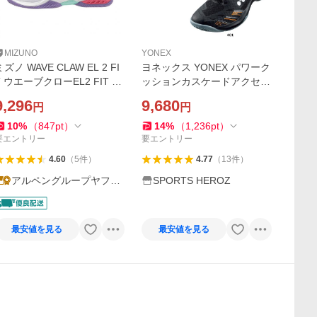
MIZUNO
YONEX
ミズノ WAVE CLAW EL 2 FI
ヨネックス YONEX パワーク
T ウエーブクローEL2 FIT 71
ッションカスケードアクセル
GA258268 メンズ レディス
ワイド バドミントンシュー
9,296
9,680
円
円
バドミントン シューズ 2E :
ズ 衝撃吸収 反発性 軽量 クッ
ホワイト×パープル MIZUNO
ション性 4Eワイド設計 ロー
10
%
（
847
pt
）
14
%
（
1,236
pt
）
カット 通
要エントリー
要エントリー
4.60
（
5
件
）
4.77
（
13
件
）
アルペングループヤフー
SPORTS HEROZ
店
最安値を見る
最安値を見る