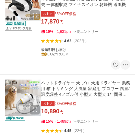
去 一体型収納 マイナスイオン 乾燥機 送風機
温度調整 大型犬 いぬ
おトク
55
%OFF価格
17,870
円
10
%
（
1,631
pt
）
要エントリー
4.63
（
202
件
）
最短明日お届け
COZYROOM
ペットドライヤー 犬 プロ 犬用ドライヤー 業務
用 猫 トリミング 大風量 家庭用 ブロワー 風量/
温度調整 4ノズル付 小型犬 大型犬 1年間保証
快速乾燥 爆買
おトク
63
%OFF価格
10,890
円
15
%
（
1,489
pt
）
要エントリー
4.45
（
22
件
）