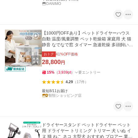
DANIMO
【1000円OFFあり】ペットドライヤーハウス
自動 温度/風量調整 ペット乾燥箱 家庭用 犬 猫
静音 なでなで窓 タイマー 急速乾燥 多頭飼い 2
026モデル 業務 爆買
おトク
41
%OFF価格
28,800
円
15
%
（
3,939
pt
）
要エントリー
4.29
（
17
件
）
最短8/11お届け
智恒ショッピング店
ドライヤースタンド ペットドライヤー ペット
用 ドライヤー トリミング トリマー 犬 いぬ イ
ヌ 猫 ねこ ネコ 大型犬 おすすめ ブロアー 業務