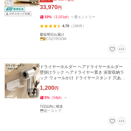
33,970
円
10
%
（
3,101
pt
）
要エントリー
4.70
（
196
件
）
最短明日お届け
COZYROOM
ドライヤーホルダー ヘアドライヤーホルダー
壁掛けラック ヘアドライヤー置き 浴室収納ラ
ック ウォールかけ ドライヤースタンド 穴あけ
不要 おしゃれ
1,200
円
5
%
（
54
pt
）
7日以内に発送
龍一ストア