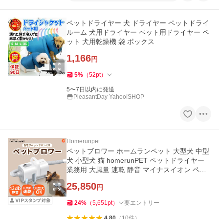
ペットドライヤー 犬 ドライヤー ペットドライ
ルーム 犬用ドライヤー ペット用ドライヤー ペ
ット 犬用乾燥機 袋 ボックス
1,166
円
5
%
（
52
pt
）
5〜7日以内に発送
PleasantDay Yahoo!SHOP
Homerunpet
ペットブロワー ホームランペット 大型犬 中型
犬 小型犬 猫 homerunPET ペットドライヤー
業務用 大風量 速乾 静音 マイナスイオン ペッ
トサロン 時短 初心者
25,850
円
24
%
（
5,651
pt
）
要エントリー
4.80
（
10
件
）