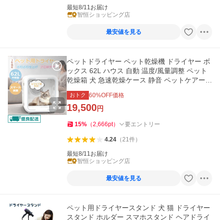
最短8/11お届け
智恒ショッピング店
最安値を見る
ペットドライヤー ペット乾燥機 ドライヤー ボ
ックス 62L ハウス 自動 温度/風量調整 ペット
乾燥箱 犬 急速乾燥ケース 静音 ペットケアー 1
年保証 PSE取得 爆買
おトク
60
%OFF価格
19,500
円
15
%
（
2,666
pt
）
要エントリー
4.24
（
21
件
）
最短8/11お届け
智恒ショッピング店
最安値を見る
ペット用ドライヤースタンド 犬 猫 ドライヤー
スタンド ホルダー スマホスタンド ヘアドライ