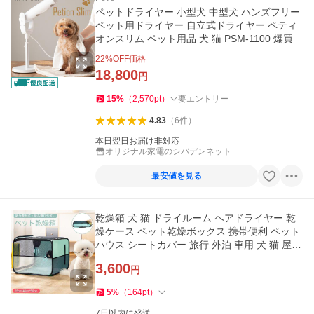
ペットドライヤー 小型犬 中型犬 ハンズフリー
ペット用ドライヤー 自立式ドライヤー ペティ
オンスリム ペット用品 犬 猫 PSM-1100 爆買
22
%OFF価格
18,800
円
15
%
（
2,570
pt
）
要エントリー
4.83
（
6
件
）
本日翌日お届け非対応
オリジナル家電のシバデンネット
最安値を見る
乾燥箱 犬 猫 ドライルーム ヘアドライヤー 乾
燥ケース ペット乾燥ボックス 携帯便利 ペット
ハウス シートカバー 旅行 外泊 車用 犬 猫 屋内
屋外
3,600
円
5
%
（
164
pt
）
7日以内に発送