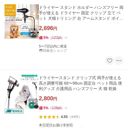
ドライヤー スタンド ホルダー ハンズフリー 両
手が使える ドライヤー 固定 クリップ 立て ペ
ット 犬猫トリミング 台 アームスタンド ポイン
ト消化 ペット用品
2,696
円
5
%
（
122
pt
）
5〜7日以内に発送
四倉忠ショップ
ドライヤースタンド クリップ式 両手が使える
高さ調整可能 68〜98cm 固定台 ペット用品 便
利グッズ 介護用品 ハンズフリー 犬 猫 乾燥
2,800
円
5
%
（
128
pt
）
4.55
（
44
件
）
本日翌日お届け非対応