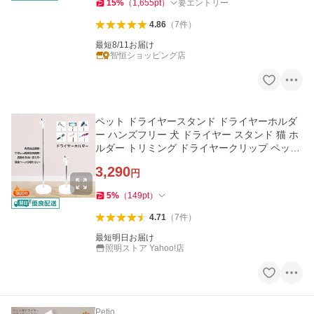
15
%
（
1,655
pt
）
要エントリー
4.86
（
7
件
）
最短8/11お届け
智恒ショッピング店
ペット ドライヤースタンド ドライヤーホルダ
ー ハンズフリー 犬 ドライヤー スタンド 猫 ホ
ルダー トリミング ドライヤークリップ ペット
用品 360度回転
3,290
円
5
%
（
149
pt
）
4.71
（
7
件
）
最短明日お届け
照明ストア Yahoo!店
Petio