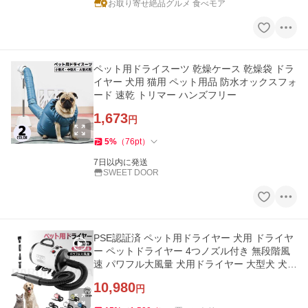
お取り寄せ絶品グルメ 食べモア
ペット用ドライスーツ 乾燥ケース 乾燥袋 ドラ
イヤー 犬用 猫用 ペット用品 防水オックスフォ
ード 速乾 トリマー ハンズフリー
1,673
円
5
%
（
76
pt
）
7日以内に発送
SWEET DOOR
PSE認証済 ペット用ドライヤー 犬用 ドライヤ
ー ペットドライヤー 4つノズル付き 無段階風
速 パワフル大風量 犬用ドライヤー 大型犬 犬
ドライヤー 業務用 家庭
10,980
円