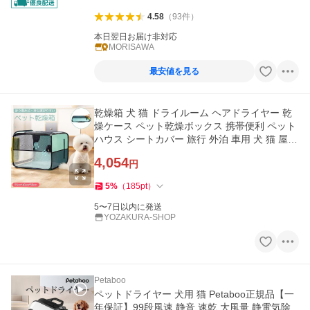
4.58
（
93
件
）
本日翌日お届け非対応
MORISAWA
最安値を見る
乾燥箱 犬 猫 ドライルーム ヘアドライヤー 乾
燥ケース ペット乾燥ボックス 携帯便利 ペット
ハウス シートカバー 旅行 外泊 車用 犬 猫 屋内
屋外
4,054
円
5
%
（
185
pt
）
5〜7日以内に発送
YOZAKURA-SHOP
Petaboo
ペットドライヤー 犬用 猫 Petaboo正規品【一
年保証】99段風速 静音 速乾 大風量 静電気除