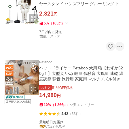
ヤースタンド ハンズフリー グルーミング トリ
ミング
2,321
円
5
%
（
105
pt
）
7日以内に発送
龍一ストア
Petaboo
ペットドライヤー Petaboo 犬用 猫【わずか52
0g！】大型犬 いぬ 軽量 低騒音 大風量 速乾 温
度調節 静音 旅行用 家庭用 マルチノズル付き
風量調整 2026新作
おトク
51
%OFF価格
14,980
円
10
%
（
1,366
pt
）
要エントリー
4.42
（
33
件
）
最短明日お届け
COZYROOM