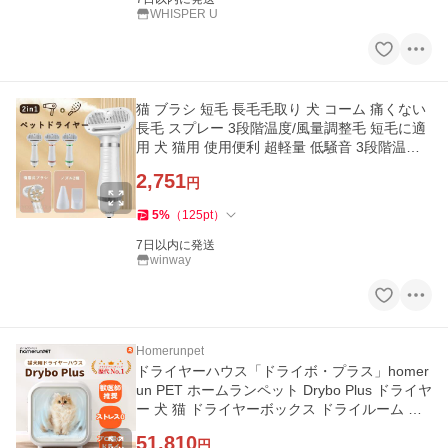
WHISPER U
猫 ブラシ 短毛 長毛毛取り 犬 コーム 痛くない
長毛 スプレー 3段階温度/風量調整毛 短毛に適
用 犬 猫用 使用便利 超軽量 低騒音 3段階温度
調整可能
2,751
円
5
%
（
125
pt
）
7日以内に発送
winway
Homerunpet
ドライヤーハウス「ドライボ・プラス」homer
un PET ホームランペット Drybo Plus ドライヤ
ー 犬 猫 ドライヤーボックス ドライルーム 乾
燥機 プロ 静か 速乾
51,810
円