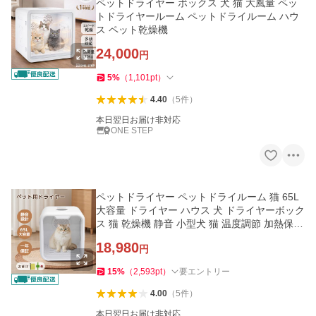
ペットドライヤー ボックス 犬 猫 大風量 ペッ
トドライヤールーム ペットドライルーム ハウ
ス ペット乾燥機
24,000
円
5
%
（
1,101
pt
）
4.40
（
5
件
）
本日翌日お届け非対応
ONE STEP
ペットドライヤー ペットドライルーム 猫 65L
大容量 ドライヤー ハウス 犬 ドライヤーボック
ス 猫 乾燥機 静音 小型犬 猫 温度調節 加熱保護
低音作業
18,980
円
15
%
（
2,593
pt
）
要エントリー
4.00
（
5
件
）
本日翌日お届け非対応