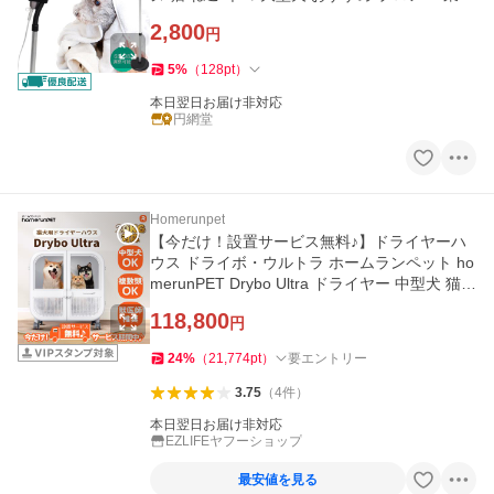
用
2,800
円
5
%
（
128
pt
）
本日翌日お届け非対応
円網堂
Homerunpet
【今だけ！設置サービス無料♪】ドライヤーハ
ウス ドライボ・ウルトラ ホームランペット ho
merunPET Drybo Ultra ドライヤー 中型犬 猫
ドライルーム 爆買
118,800
円
24
%
（
21,774
pt
）
要エントリー
3.75
（
4
件
）
本日翌日お届け非対応
EZLIFEヤフーショップ
最安値を見る