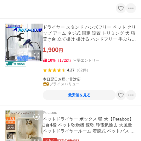
ドライヤー スタンド ハンズフリー ペット クリ
ップ アーム ネジ式 固定 設置 トリミング 犬 猫
置き台 立て掛け 掛ける ハンドフリー 手ぶら
ペット用 長い
1,900
円
10
%
（
172
pt
）
要エントリー
4.27
（
82
件
）
本日翌日お届け非対応
プライスバリュー
最安値を見る
Petaboo
ペットドライヤー ボックス 猫 犬【Petaboo】
1台4役 ペット乾燥機 速乾 静電気除去 大風量
ペットドライヤールーム 着脱式 ペットバス 温
度調整 ペット用品
おトク
62
%OFF価格