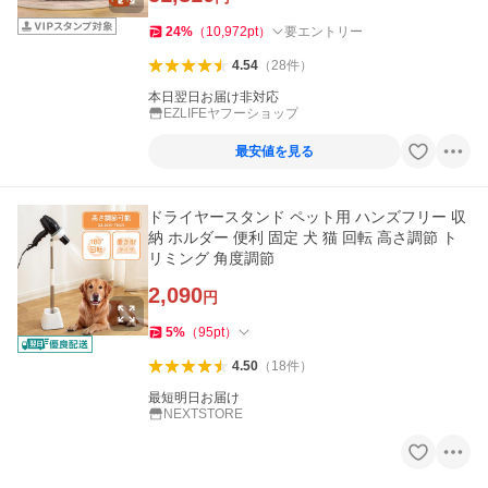
24
%
（
10,972
pt
）
要エントリー
4.54
（
28
件
）
本日翌日お届け非対応
EZLIFEヤフーショップ
最安値を見る
ドライヤースタンド ペット用 ハンズフリー 収
納 ホルダー 便利 固定 犬 猫 回転 高さ調節 ト
リミング 角度調節
2,090
円
5
%
（
95
pt
）
4.50
（
18
件
）
最短明日お届け
NEXTSTORE