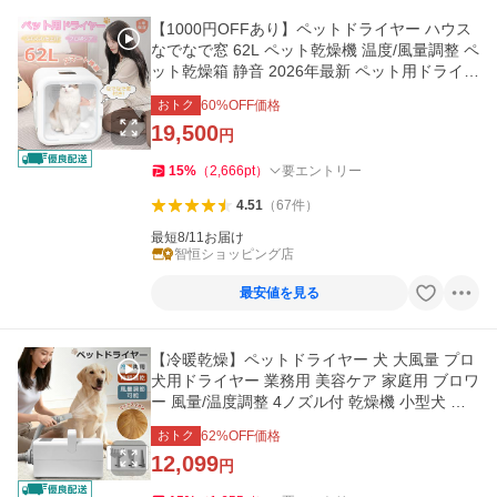
【1000円OFFあり】ペットドライヤー ハウス
なでなで窓 62L ペット乾燥機 温度/風量調整 ペ
ット乾燥箱 静音 2026年最新 ペット用ドライヤ
ー 業務 ボックス 爆買
おトク
60
%OFF価格
19,500
円
15
%
（
2,666
pt
）
要エントリー
4.51
（
67
件
）
最短8/11お届け
智恒ショッピング店
最安値を見る
【冷暖乾燥】ペットドライヤー 犬 大風量 プロ
犬用ドライヤー 業務用 美容ケア 家庭用 ブロワ
ー 風量/温度調整 4ノズル付 乾燥機 小型犬 大
型犬 猫 乾燥 爆買
おトク
62
%OFF価格
12,099
円