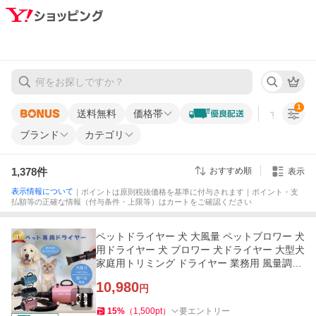
1
送料無料
価格帯
すべての条
ブランド
カテゴリ
1,378
件
おすすめ順
表示
表示情報について
｜ポイントは原則税抜価格を基準に付与されます｜ポイント・支
払額等の正確な情報（付与条件・上限等）はカートをご確認ください
ペットドライヤー 犬 大風量 ペットブロワー 犬
用ドライヤー 犬 ブロワー 犬ドライヤー 大型犬
家庭用トリミング ドライヤー 業務用 風量調整
冷/温風 PSE認証
10,980
円
15
%
（
1,500
pt
）
要エントリー