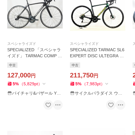
スペシャライズド
スペシャライズド
SPECIALIZED 「スペシャラ
SPECIALIZED TARMAC SL6
イズド」 TARMAC COMP 20
EXPERT DISC ULTEGRA 油
16年モデル ロードバイク /
圧DISC 2019年 カーボンロ
中古
中古
福岡店
ードバイク 49サイズ カメレ
127,000
オングリーン/キャストブル
211,750
円
円
ー【値下げ】
5
%
（
5,829
pt
）
5
%
（
7,983
pt
）
バイチャリ&バザール Yah
サイクルパラダイス ウェ
oo!店
ブストア