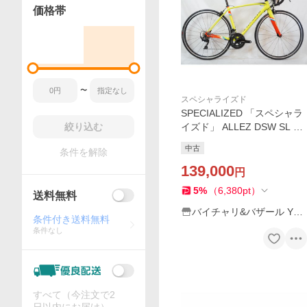
価格帯
〜
スペシャライズド
SPECIALIZED 「スペシャラ
絞り込む
イズド」 ALLEZ DSW SL C
OMP 2016年モデル ロードバ
中古
条件を解除
イク / バイチャリ浦和ベース
139,000
円
5
%
（
6,380
pt
）
送料無料
バイチャリ&バザール Yah
条件付き送料無料
oo!店
条件なし
すべて（今注文で2