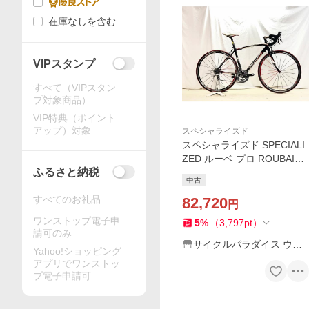
在庫なしを含む
VIPスタンプ
すべて（VIPスタン
プ対象商品）
VIP特典（ポイント
アップ）対象
スペシャライズド
スペシャライズド SPECIALI
ZED ルーベ プロ ROUBAIX
ふるさと納税
PRO 2008年 カーボンロード
中古
バイク 50サイズ ブラック
すべてのお礼品
【値下げ】
82,720
円
ワンストップ電子申
5
%
（
3,797
pt
）
請可のみ
サイクルパラダイス ウェ
Yahoo!ショッピング
ブストア
アプリでワンストッ
プ電子申請可