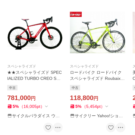
スペシャライズド
スペシャライズド
★★スペシャライズド SPEC
ロードバイク ロードバイク
IALIZED TURBO CREO SL E
スペシャライズド Roubaix S
XPERT Di2 2020年モデル カ
L4 Sport 2015 中古
中古
中古
ーボン Eバイク ロードバイ
ク Mサイズ 11速
781,000
118,800
円
円
5
%
（
16,005
pt
）
5
%
（
5,454
pt
）
サイクルパラダイス ウェ
サイクリー Yahoo!ショッ
ブストア
プ