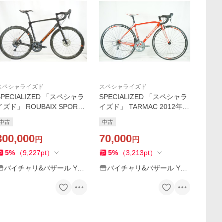
スペシャライズド
スペシャライズド
SPECIALIZED 「スペシャラ
SPECIALIZED 「スペシャラ
イズド」 ROUBAIX SPORT
イズド」 TARMAC 2012年モ
2020年モデル ロードバイク /
デル ロードバイク / 宇都宮店
中古
中古
宇都宮店
300,000
70,000
円
円
5
%
（
9,227
pt
）
5
%
（
3,213
pt
）
バイチャリ&バザール Yah
バイチャリ&バザール Yah
oo!店
oo!店