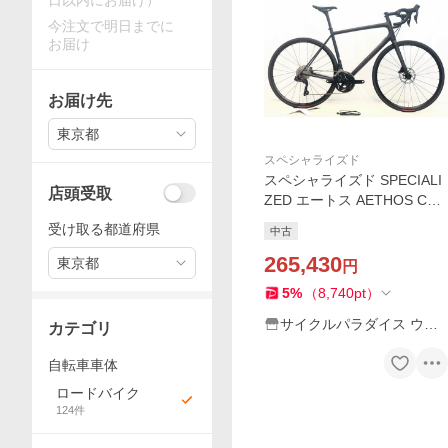
日以内にお届け）
今注文で明日までに
お届け
お届け先
東京都
スペシャライズド
スペシャライズド SPECIALI
店頭受取
ZED エートス AETHOS CO
MP SHIMANO 105 Di2 2023
受け取る都道府県
中古
年 カーボンロードバイク 58
サイズ ブラック【値下げ】
265,430
東京都
円
5
%
（
8,740
pt
）
サイクルパラダイス ウェ
カテゴリ
ブストア
自転車車体
ロードバイク
124
件