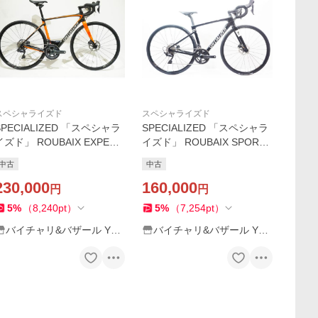
スペシャライズド
スペシャライズド
SPECIALIZED 「スペシャラ
SPECIALIZED 「スペシャラ
イズド」 ROUBAIX EXPERT
イズド」 ROUBAIX SPORT
DISC UDI2 2018年モデル ロ
2021年モデル ロードバイク /
中古
中古
ードバイク / 浜松店
バイチャリ世田谷店
230,000
160,000
円
円
5
%
（
8,240
pt
）
5
%
（
7,254
pt
）
バイチャリ&バザール Yah
バイチャリ&バザール Yah
oo!店
oo!店