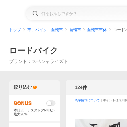
トップ
車、バイク、自転車
自転車
自転車車体
ロード
ロードバイク
ブランド
：
スペシャライズド
絞り込む
124
件
1
表示情報について
｜ポイントは原則
本日ボーナスストアPlusが
最大20%