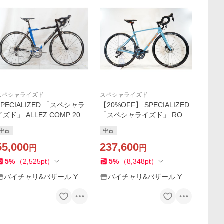
スペシャライズド
スペシャライズド
SPECIALIZED 「スペシャラ
【20%OFF】 SPECIALIZED
イズド」 ALLEZ COMP 200
「スペシャライズド」 ROUB
5年頃 ロードバイク / バイチ
AIX COMP ULTEGRA Di2 20
中古
中古
ャリ浦和ベース
19年モデル ロードバイク /
55,000
横浜戸塚店
237,600
円
円
5
%
（
2,525
pt
）
5
%
（
8,348
pt
）
バイチャリ&バザール Yah
バイチャリ&バザール Yah
oo!店
oo!店