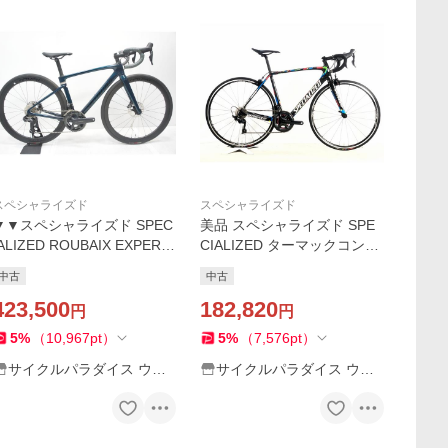
スペシャライズド
スペシャライズド
▼▼スペシャライズド SPEC
美品 スペシャライズド SPE
IALIZED ROUBAIX EXPERT
CIALIZED ターマックコンプ
ULTEGRA 電動Di2 油圧DISC
TARMAC COMP ULTEGRA
中古
中古
2022年 カーボン ロードバイ
2017年 カーボンロードバイ
ク 49サイズ 2×12速
423,500
ク 54サイズ サガンレプリカ
182,820
円
円
【値下げ】
5
%
（
10,967
pt
）
5
%
（
7,576
pt
）
サイクルパラダイス ウェ
サイクルパラダイス ウェ
ブストア
ブストア