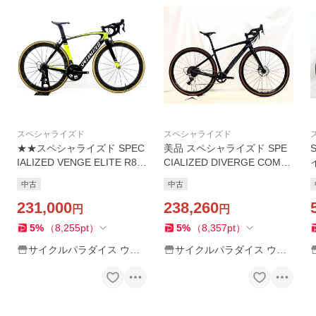
スペシャライズド
スペシャライズド
★★スペシャライズド SPEC
美品 スペシャライズド SPE
IALIZED VENGE ELITE R80
CIALIZED DIVERGE COMP
00 カスタム 2017年モデル
CARBON RIVAL 2022 シクロ
中古
中古
カーボン ロードバイク 52サ
クロス カーボンロードバイ
イズ 2×11速
231,000
ク 52サイズ ブラック【値下
238,260
円
円
げ】
5
%
（
8,255
pt
）
5
%
（
8,357
pt
）
サイクルパラダイス ウェ
サイクルパラダイス ウェ
ブストア
ブストア