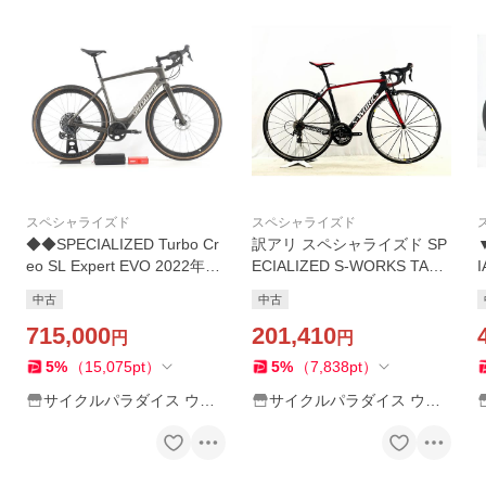
スペシャライズド
スペシャライズド
◆◆SPECIALIZED Turbo Cr
訳アリ スペシャライズド SP
eo SL Expert EVO 2022年モ
ECIALIZED S-WORKS TAR
デル カーボン e-ロードバイ
MAC SL5 ULTEGRA 2016年
中古
中古
ク XLサイズ SRAM EAGLE A
カーボンロードバイク 52サ
XS 1x12速 電動アシスト
715,000
イズ ブラック【値下げ】
201,410
円
円
5
%
（
15,075
pt
）
5
%
（
7,838
pt
）
サイクルパラダイス ウェ
サイクルパラダイス ウェ
ブストア
ブストア