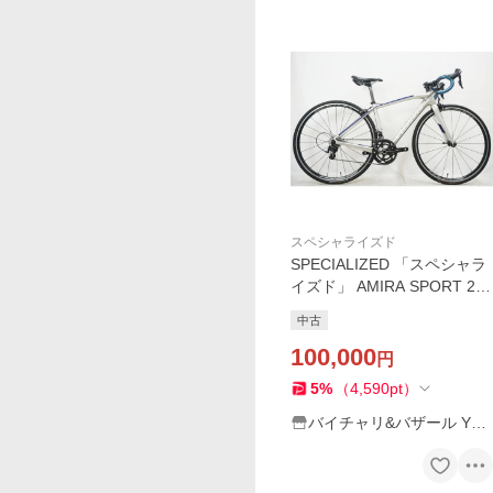
スペシャライズド
SPECIALIZED 「スペシャラ
イズド」 AMIRA SPORT 201
5年モデル ロードバイク / 福
中古
岡店
100,000
円
5
%
（
4,590
pt
）
バイチャリ&バザール Yah
oo!店