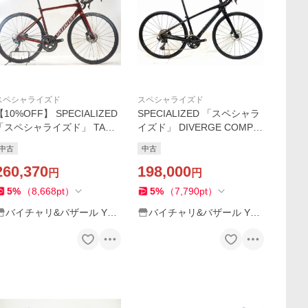
スペシャライズド
スペシャライズド
【10%OFF】 SPECIALIZED
SPECIALIZED 「スペシャラ
「スペシャライズド」 TARM
イズド」 DIVERGE COMP C
AC SL6 COMP DISC ULTEG
ARBON 2021年モデル ロー
中古
中古
RA 2019年モデル ロードバ
ドバイク / 京都西院店
イク / 横浜戸塚店
260,370
198,000
円
円
5
%
（
8,668
pt
）
5
%
（
7,790
pt
）
バイチャリ&バザール Yah
バイチャリ&バザール Yah
oo!店
oo!店