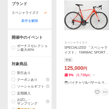
ブランド
スペシャライズド
条件を解除
開催中のイベント
スペシャライズド
ボーナスセレクショ
SPECIALIZED 「スペシャラ
ン最大40%
イズド」 TARMAC SPORT 2
015年モデル ロードバイク /
中古
浜松店
対象商品
125,000
円
割引あり
5
%
（
5,738
pt
）
クーポンあり
バイチャリ&バザール Yah
ソーシャルギフト
oo!店
定期購入
お試し・
サンプリング