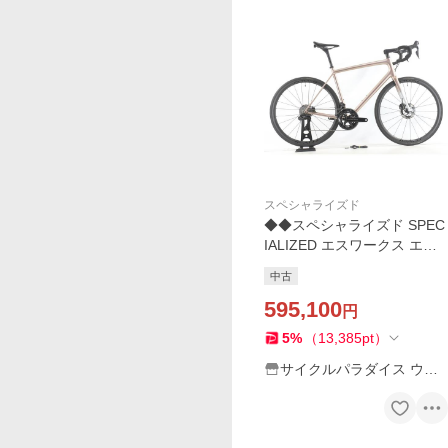
スペシャライズド
◆◆スペシャライズド SPEC
IALIZED エスワークス エー
トス S-WORKS AETHOS 20
中古
21年 カーボン ロードバイク
58サイズ DURA-ACE Di2 2x
595,100
円
12速
5
%
（
13,385
pt
）
サイクルパラダイス ウェ
ブストア