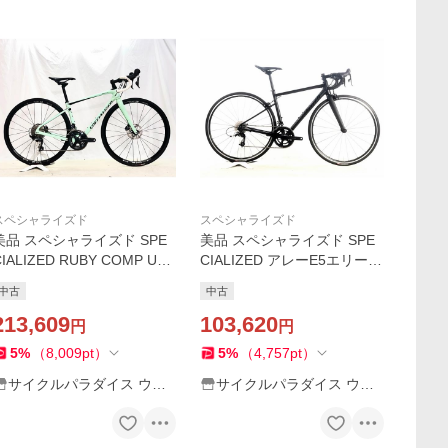
スペシャライズド
スペシャライズド
美品 スペシャライズド SPE
美品 スペシャライズド SPE
CIALIZED RUBY COMP ULT
CIALIZED アレーE5エリート
EGRA DURA-ACE 2019 カー
ALLEZ E5 Elite RIVAL 2022
中古
中古
ボン 48サイズ グロス/ミント
年 ロードバイク 49サイズ サ
コズミック/ブラック
213,609
テンブラック【値下げ】
103,620
円
円
5
%
（
8,009
pt
）
5
%
（
4,757
pt
）
サイクルパラダイス ウェ
サイクルパラダイス ウェ
ブストア
ブストア