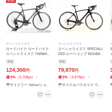
スペシャライズド
スペシャライズド
ロードバイク ロードバイク
スペシャライズド SPECIALI
スペシャライズド TARMAC
ZED ルーベコンプ ROUBAIX
MEN SPORT 2018 中古
COMP 105 2013年 カーボン
中古
中古
ロードバイク 52サイズ カー
124,300
ボン/レッド【値下げ】
79,970
円
円
5
%
（
5,706
pt
）
5
%
（
3,670
pt
）
サイクリー Yahoo!ショッ
サイクルパラダイス ウェ
プ
ブストア