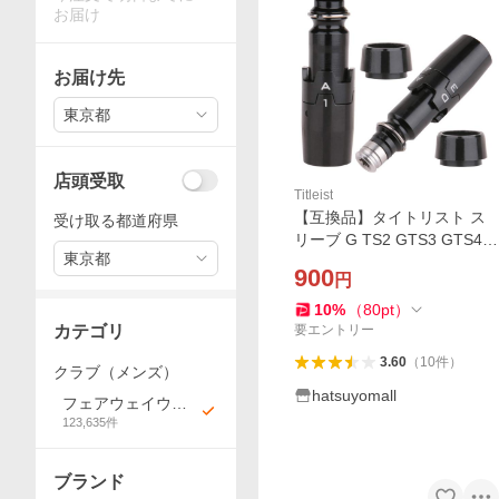
お届け
お届け先
東京都
店頭受取
Titleist
【互換品】タイトリスト ス
受け取る都道府県
リーブ G TS2 GTS3 GTS4 G
東京都
T2 GT4 GT3 TSR2 TSR3 TS
900
円
R4 TS1 TS2 TS3 TS4 TSi1 T
Si2 TSi3 TSi4 917 915 913 9
10
%
（
80
pt
）
10 フェアウェイウッド FW
カテゴリ
要エントリー
用
3.60
（
10
件
）
クラブ（メンズ）
hatsuyomall
フェアウェイウッ
123,635
件
ド
ブランド