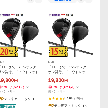
RMX
RMX
「11日まで！20％オフクー
「11日まで！15％オフクー
ポン発行」「アウトレット/
ポン発行」「アウトレット/
チタン設計」ヤマハ RMX VD
チタン設計」ヤマハ RMX VD
19,800
19,800
円
円
FW フェアウェイウッド TEN
FW フェアウェイウッド TEN
SEI TB f カーボンシャフト
SEI TR f カーボンシャフト
9
%
（
1,629
pt
）
9
%
（
1,629
pt
）
リミックス テンセイ
リミックス テンセイ
要エントリー
要エントリー
4.68
（
19
件
）
テレ東アトミックゴルフ
ヤフー店
テレ東アトミックゴルフ