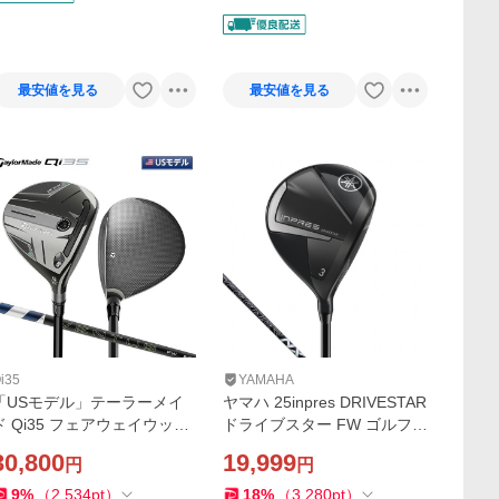
ヤフー店
最安値を見る
最安値を見る
i35
YAMAHA
「USモデル」テーラーメイ
ヤマハ 25inpres DRIVESTAR
ド Qi35 フェアウェイウッド
ドライブスター FW ゴルフ
entus Blue Fairway カーボ
フェアウェイウッド Speeder
30,800
19,999
円
円
ンシャフト
NX for Yamaha M425F 2024
年モデル メンズ YAMAHA
9
%
（
2,534
pt
）
18
%
（
3,280
pt
）