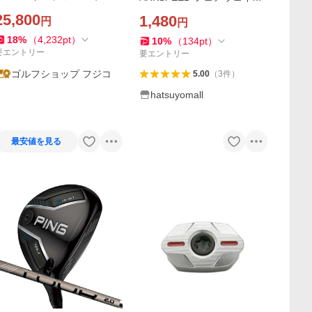
ウッド FW 日本仕様 VENTU
応ウェイト ユーティリティ
25,800
1,480
円
円
 GREEN 50 for Callaway シ
用ウェイト ダークスピード
ャフト Callaway 25「あすつ
DARKSPEED 対応ウェイト
18
%
（
4,232
pt
）
10
%
（
134
pt
）
く対応」
要エントリー
要エントリー
ゴルフショップ フジコ
5.00
（
3
件
）
hatsuyomall
最安値を見る