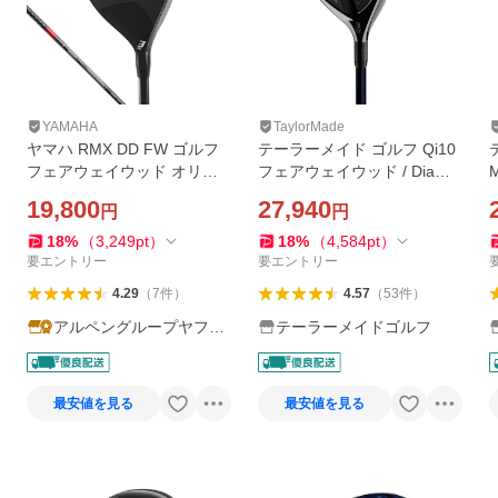
YAMAHA
TaylorMade
ヤマハ RMX DD FW ゴルフ
テーラーメイド ゴルフ Qi10
フェアウェイウッド オリジ
フェアウェイウッド / Diama
ナルカーボン TENSEI GR f5
na Blue TM50
a
19,800
27,940
円
円
0 2025年モデル メンズ YAM
AHA
18
%
（
3,249
pt
）
18
%
（
4,584
pt
）
要エントリー
要エントリー
4.29
（
7
件
）
4.57
（
53
件
）
アルペングループヤフー
テーラーメイドゴルフ
店
最安値を見る
最安値を見る