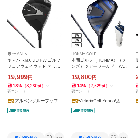
YAMAHA
HONMA GOLF
E
ヤマハ RMX DD FW ゴルフ
本間ゴルフ（HONMA）（メ
フェアウェイウッド オリジ
ンズ）ツアーワールド TW76
ナルカーボン TENSEI FR f6
7 フェアウェイウッド VIZAR
19,999
19,800
円
円
0 S 2025年モデル メンズ YA
D EZ-C
MAHA
18
%
（
3,280
pt
）
14
%
（
2,529
pt
）
要エントリー
要エントリー
アルペングループヤフー
VictoriaGolf Yahoo!店
店
最安値を見る
最安値を見る