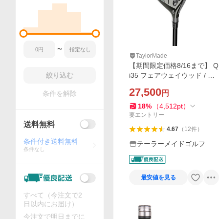
〜
TaylorMade
【期間限定価格8/16まで】 Q
絞り込む
i35 フェアウェイウッド / Dia
mana BL TM50
27,500
円
条件を解除
18
%
（
4,512
pt
）
要エントリー
送料無料
4.67
（
12
件
）
条件付き送料無料
テーラーメイドゴルフ
条件なし
最安値を見る
すべて（今注文で2
日以内にお届け）
今注文で明日までに