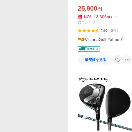
イウッド MP1300
25,900
円
14
%
（
3,306
pt
）
要エントリー
4.50
（
8
件
）
VictoriaGolf Yahoo!店
最安値を見る