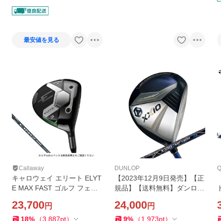
店
最安値を見る
Callaway
DUNLOP
Q
キャロウェイ エリート ELYT
【2023年12月9日発売】【正
E MAX FAST ゴルフ フェア
規品】【送料無料】ダンロッ
ウェイウッド LIN-Q GREEN
プ■ゼクシオ13■フェアウェ
V
23,700
24,000
円
円
40 for 2025年モデル メンズ
イウッド■MP1300カーボン
Callaway
シャフト
18
%
（
3,887
pt
）
9
%
（
1,973
pt
）