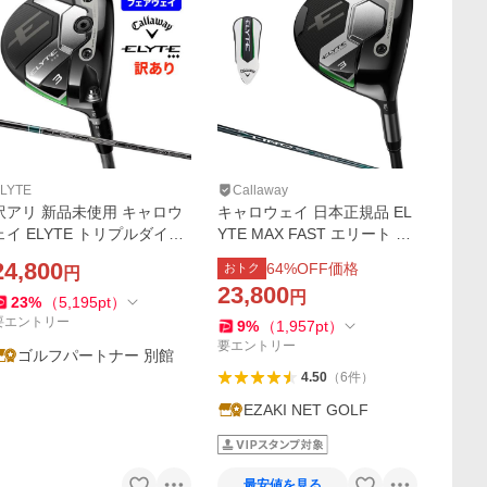
LYTE
Callaway
訳アリ 新品未使用 キャロウ
キャロウェイ 日本正規品 EL
ェイ ELYTE トリプルダイヤ
YTE MAX FAST エリート マ
フェアウェイウッド FW メン
ックスファスト フェアウェ
24,800
64
%OFF価格
おトク
円
ズ 2024年モデル 右用 TENS
イウッド LIN-Q GREEN 40 f
23,800
円
EI GREEN 60 for CW 純正シ
or Callawayカーボンシャフ
23
%
（
5,195
pt
）
ャフト フレックス 新品
ト 2025モデル
要エントリー
9
%
（
1,957
pt
）
要エントリー
ゴルフパートナー 別館
4.50
（
6
件
）
EZAKI NET GOLF
最安値を見る