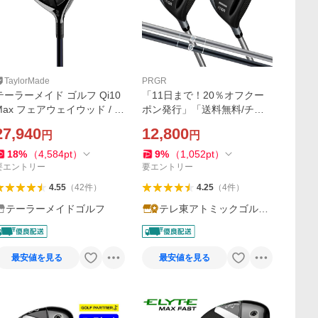
TaylorMade
PRGR
テーラーメイド ゴルフ Qi10
「11日まで！20％オフクー
Max フェアウェイウッド / Di
ポン発行」「送料無料/チタ
mana Blue TM50
ン設計」プロギア キャリー
27,940
12,800
円
円
ズQ キュー フェアウェイウ
ッド オリジナル カーボンシ
18
%
（
4,584
pt
）
9
%
（
1,052
pt
）
ャフト
要エントリー
要エントリー
4.55
（
42
件
）
4.25
（
4
件
）
テーラーメイドゴルフ
テレ東アトミックゴルフ
ヤフー店
最安値を見る
最安値を見る