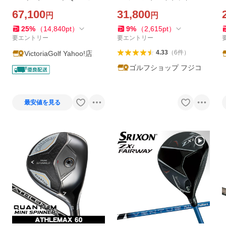
アウェイウッド REAX 55
US仕様 Ventus Blue FW カー
67,100
31,800
円
円
ボンシャフト TaylorMade
S
「あすつく対応」
25
%
（
14,840
pt
）
9
%
（
2,615
pt
）
要エントリー
要エントリー
4.33
（
6
件
）
VictoriaGolf Yahoo!店
ゴルフショップ フジコ
最安値を見る