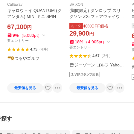
Callaway
SRIXON
P
キャロウェイ QUANTUM (ク
(期間限定) ダンロップ スリ
アンタム) MINI ミニ SPINNE
クソン ZXi フェアウェイウッ
R ハイスピンウッド ATHLE
ド VENTUS ZXi 6 カーボン
67,100
40
%OFF価格
おトク
円
MAX 60 右利き用 2026年モ
(sbn)
29,900
円
デル 日本正規品
9
%
（
5,080
pt
）
要エントリー
18
%
（
4,905
pt
）
要エントリー
4.75
（
4
件
）
4.67
（
3
件
）
つるやゴルフ
ジーゾーン ゴルフ Yahoo!
店
最安値を見る
最安値を見る
で探す