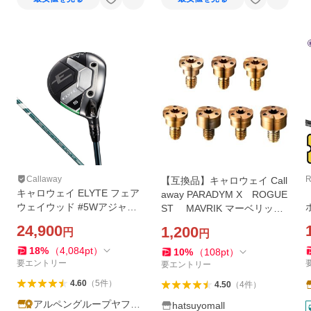
Callaway
【互換品】キャロウェイ Call
キャロウェイ ELYTE フェア
away PARADYM X ROGUE
ウェイウッド #5Wアジャス
ST MAVRIK マーベリッ
タブルホーゼルバージョン
ク EPIC SPEED エピックス
24,900
1,200
円
円
ゴルフ VENTUS GREEN 50 f
ピード ドライバー/フェアウ
or 18.0゜ 2025年モデル メン
ェイウッド 用ウェイト 金
18
%
（
4,084
pt
）
10
%
（
108
pt
）
ズ Callaway
要エントリー
要エントリー
4.60
（
5
件
）
4.50
（
4
件
）
アルペングループヤフー
hatsuyomall