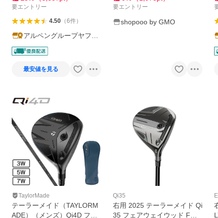
要エントリー
要エントリー
4.50
（
6
件
）
shopooo by GMO
アルペングループヤフー
店
最安値を見る
TaylorMade
Qi35
E
テーラーメイド（TAYLORM
右用 2025 テーラーメイド Qi
ADE）（メンズ）Qi4D フェ
35 フェアウェイウッド FW