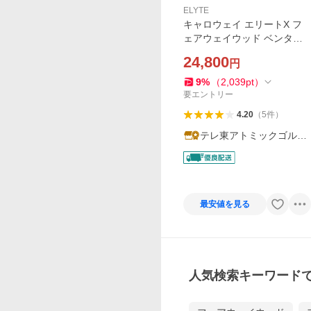
ELYTE
キャロウェイ エリートX フ
ェアウェイウッド ベンタス
グリーン 50 for Callaway カ
24,800
円
ーボンシャフト
9
%
（
2,039
pt
）
要エントリー
4.20
（
5
件
）
テレ東アトミックゴルフ
ヤフー店
最安値を見る
人気検索キーワード