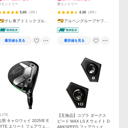
要エントリー
要エントリー
5.00
（
3
件
）
4.38
（
8
件
）
テレ東アトミックゴルフ
アルペングループヤフー
ヤフー店
店
最安値を見る
最安値を見る
LYTE
【互換品】コブラ ダークス
右用 キャロウェイ 2025年 E
ピード MAX LS X ウェイト D
LYTE エリート フェアウェイ
ARKSPEED フェアウェイ対