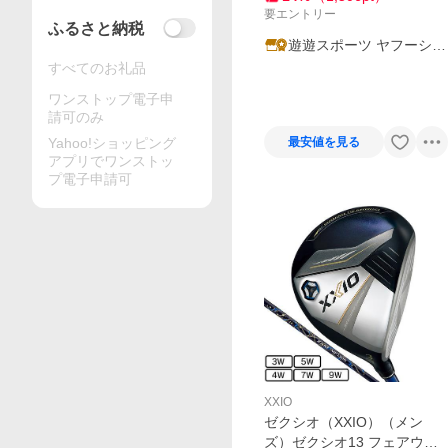
要エントリー
ふるさと納税
遊遊スポーツ ヤフーショ
ッピング店
すべてのお礼品
ワンストップ電子申
請可のみ
Yahoo!ショッピング
最安値を見る
アプリでワンストッ
プ電子申請可
XXIO
ゼクシオ（XXIO）（メン
ズ）ゼクシオ13 フェアウェ