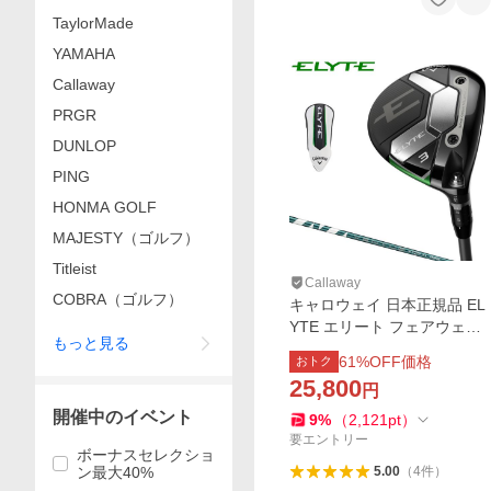
TaylorMade
YAMAHA
Callaway
PRGR
DUNLOP
PING
HONMA GOLF
MAJESTY（ゴルフ）
Titleist
Callaway
COBRA（ゴルフ）
キャロウェイ 日本正規品 EL
YTE エリート フェアウェイ
もっと見る
ウッド VENTUS GREEN 50 f
61
%OFF価格
おトク
or Callawayカーボンシャフ
25,800
円
ト 2025モデル
開催中のイベント
9
%
（
2,121
pt
）
要エントリー
ボーナスセレクショ
ン最大40%
5.00
（
4
件
）