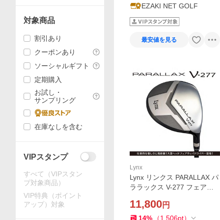
EZAKI NET GOLF
対象商品
割引あり
最安値を見る
クーポンあり
ソーシャルギフト
定期購入
お試し・
サンプリング
在庫なしを含む
VIPスタンプ
Lynx
すべて（VIPスタン
Lynx リンクス PARALLAX パ
プ対象商品）
ララックス V-277 フェアウ
VIP特典（ポイント
ェイ ドライバー カーボンシ
11,800
アップ）対象
円
ャフト Lynx PARALLAX 【L
ｙ】
14
%
（
1,506
pt
）