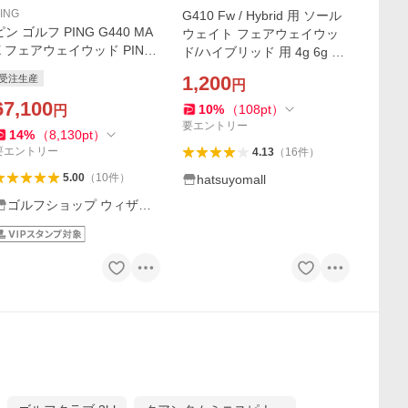
ING
G410 Fw / Hybrid 用 ソール
ピン ゴルフ PING G440 MA
ウェイト フェアウェイウッ
X フェアウェイウッド PING
ド/ハイブリッド 用 4g 6g 7g
TOUR 2.0 CHROME 日本正
8g 10g 13g 16g 18g 20g【互
1,200
受注生産
円
規品 左右選択可 ピンゴルフ
換品】
ping g440 FW マックス MAX
67,100
10
%
（
108
pt
）
円
要エントリー
14
%
（
8,130
pt
）
要エントリー
4.13
（
16
件
）
5.00
（
10
件
）
hatsuyomall
ゴルフショップ ウィザー
ド