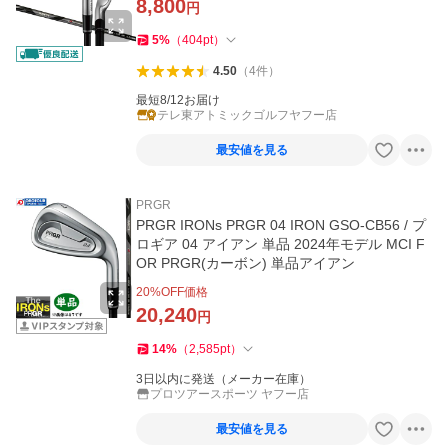
8,800
円
5
%
（
404
pt
）
4.50
（
4
件
）
最短8/12お届け
テレ東アトミックゴルフヤフー店
最安値を見る
PRGR
PRGR IRONs PRGR 04 IRON GSO-CB56 / プ
ロギア 04 アイアン 単品 2024年モデル MCI F
OR PRGR(カーボン) 単品アイアン
20
%OFF価格
20,240
円
14
%
（
2,585
pt
）
3日以内に発送（メーカー在庫）
プロツアースポーツ ヤフー店
最安値を見る