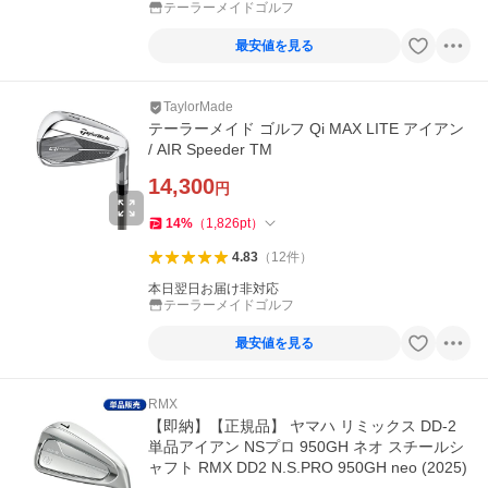
テーラーメイドゴルフ
最安値を見る
TaylorMade
テーラーメイド ゴルフ Qi MAX LITE アイアン
/ AIR Speeder TM
14,300
円
14
%
（
1,826
pt
）
4.83
（
12
件
）
本日翌日お届け非対応
テーラーメイドゴルフ
最安値を見る
RMX
【即納】【正規品】 ヤマハ リミックス DD-2
単品アイアン NSプロ 950GH ネオ スチールシ
ャフト RMX DD2 N.S.PRO 950GH neo (2025)