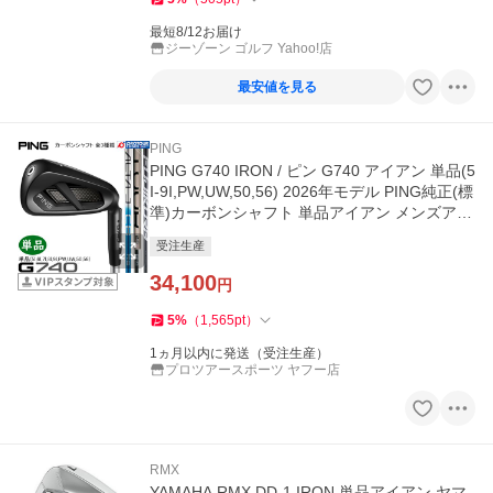
最短8/12お届け
ジーゾーン ゴルフ Yahoo!店
最安値を見る
PING
PING G740 IRON / ピン G740 アイアン 単品(5
I-9I,PW,UW,50,56) 2026年モデル PING純正(標
準)カーボンシャフト 単品アイアン メンズアイ
アン ブラックPVD仕上げ
受注生産
34,100
円
5
%
（
1,565
pt
）
1ヵ月以内に発送（受注生産）
プロツアースポーツ ヤフー店
RMX
YAMAHA RMX DD-1 IRON 単品アイアン ヤマ