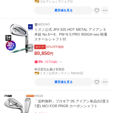
ゴルフショップジョプロ
最安値を見る
MIZUNO
ミズノ公式 JPX 925 HOT METAL アイアン 5
本組 No.6〜9、PW N.S.PRO 950GH neo 軽量
スチールシャフト付
おトク
30
%OFF価格
80,850
円
5
%
（
3,711
pt
）
本日翌日お届け非対応
ミズノ公式オンライン Yahoo!店
最安値を見る
PRGR
「送料無料」プロギア 05 アイアン単品(52度,5
7度) MCI FOR PRGR カーボンシャフト