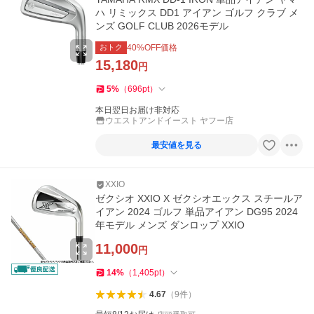
ハ リミックス DD1 アイアン ゴルフ クラブ メ
ンズ GOLF CLUB 2026モデル
おトク
40
%OFF価格
15,180
円
5
%
（
696
pt
）
本日翌日お届け非対応
ウエストアンドイースト ヤフー店
最安値を見る
XXIO
ゼクシオ XXIO X ゼクシオエックス スチールア
イアン 2024 ゴルフ 単品アイアン DG95 2024
年モデル メンズ ダンロップ XXIO
11,000
円
14
%
（
1,405
pt
）
4.67
（
9
件
）