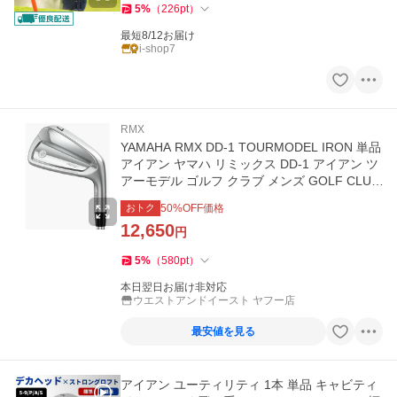
5
%
（
226
pt
）
最短8/12お届け
i-shop7
RMX
YAMAHA RMX DD-1 TOURMODEL IRON 単品
アイアン ヤマハ リミックス DD-1 アイアン ツ
アーモデル ゴルフ クラブ メンズ GOLF CLUB
2026モデル
おトク
50
%OFF価格
12,650
円
5
%
（
580
pt
）
本日翌日お届け非対応
ウエストアンドイースト ヤフー店
最安値を見る
アイアン ユーティリティ 1本 単品 キャビティ