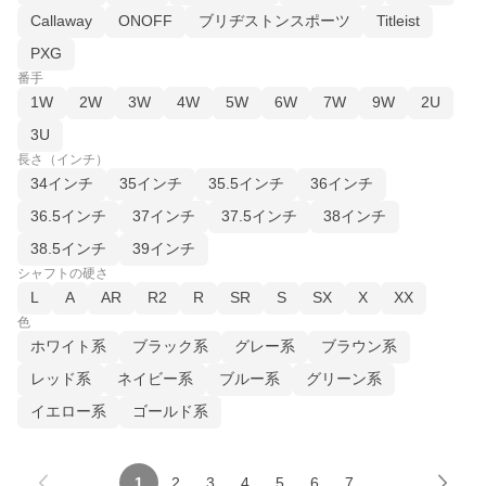
Callaway
ONOFF
ブリヂストンスポーツ
Titleist
PXG
番手
1W
2W
3W
4W
5W
6W
7W
9W
2U
3U
長さ（インチ）
34インチ
35インチ
35.5インチ
36インチ
36.5インチ
37インチ
37.5インチ
38インチ
38.5インチ
39インチ
シャフトの硬さ
L
A
AR
R2
R
SR
S
SX
X
XX
色
ホワイト系
ブラック系
グレー系
ブラウン系
レッド系
ネイビー系
ブルー系
グリーン系
イエロー系
ゴールド系
1
2
3
4
5
6
7