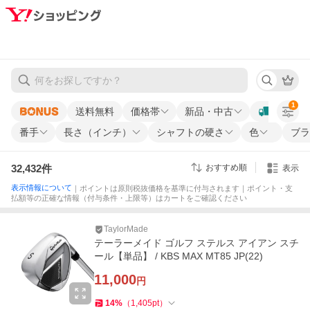
1
送料無料
価格帯
新品・中古
番手
長さ（インチ）
シャフトの硬さ
色
ブラ
32,432
件
おすすめ順
表示
表示情報について
｜ポイントは原則税抜価格を基準に付与されます｜ポイント・支
払額等の正確な情報（付与条件・上限等）はカートをご確認ください
TaylorMade
テーラーメイド ゴルフ ステルス アイアン スチ
ール【単品】 / KBS MAX MT85 JP(22)
11,000
円
14
%
（
1,405
pt
）