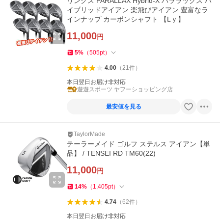
リンクス PARALLAX Hybrid-X パララックス ハ
イブリッドアイアン 楽飛びアイアン 豊富なラ
インナップ カーボンシャフト 【Lｙ】
11,000
円
5
%
（
505
pt
）
4.00
（
21
件
）
本日翌日お届け非対応
遊遊スポーツ ヤフーショッピング店
最安値を見る
TaylorMade
テーラーメイド ゴルフ ステルス アイアン【単
品】 / TENSEI RD TM60(22)
11,000
円
14
%
（
1,405
pt
）
4.74
（
62
件
）
本日翌日お届け非対応