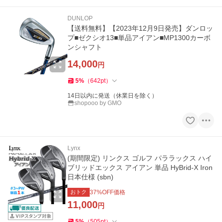
DUNLOP
【送料無料】【2023年12月9日発売】ダンロッ
プ■ゼクシオ13■単品アイアン■MP1300カーボ
ンシャフト
14,000
円
5
%
（
642
pt
）
14日以内に発送（休業日を除く）
shopooo by GMO
Lynx
(期間限定) リンクス ゴルフ パララックス ハイ
ブリッドエックス アイアン 単品 HyBrid-X Iron
日本仕様 (sbn)
おトク
37
%OFF価格
11,000
円
5
%
（
505
pt
）