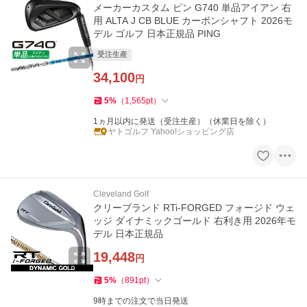
メーカーカスタム ピン G740 単品アイアン 右
用 ALTA J CB BLUE カーボンシャフト 2026モ
デル ゴルフ 日本正規品 PING
受注生産
34,100
円
5
%
（
1,565
pt
）
1ヵ月以内に発送（受注生産）（休業日を除く）
ヤトゴルフ Yahoo!ショッピング店
Cleveland Golf
クリーブランド RTi-FORGED フォージド ウェ
ッジ ダイナミックゴールド 右利き用 2026年モ
デル 日本正規品
19,448
円
5
%
（
891
pt
）
9時までの注文で当日発送