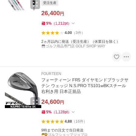
受注生産
26,400
円
5
%
（
1,212
pt
）
4.00
（
3
件
）
2ヵ月以内に発送（受注生産）（休業日を除く）
ゴルフ用品専門店 GOLF SHOP WAY
FOURTEEN
フォーティーン FR5 ダイヤモンドブラックサ
テン ウェッジ N.S.PRO TS101wBKスチール
右利き用 日本正規品
24,600
円
5
%
（
1,128
pt
）
4.88
（
16
件
）
9時までの注文で当日発送
ゴルフショップジョプロ