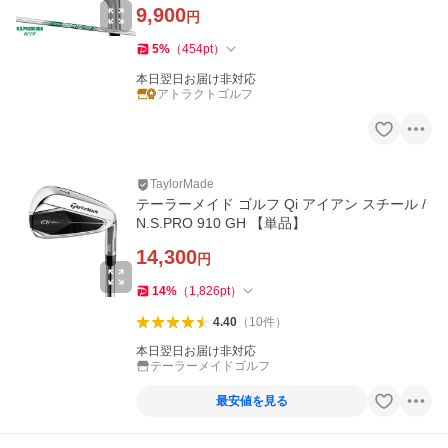
9,900
円
5
%
（
454
pt
）
本日翌日お届け非対応
アトラクトゴルフ
TaylorMade
テーラーメイド ゴルフ Qi アイアン スチール /
N.S.PRO 910 GH 【単品】
14,300
円
14
%
（
1,826
pt
）
4.40
（
10
件
）
本日翌日お届け非対応
テーラーメイドゴルフ
最安値を見る