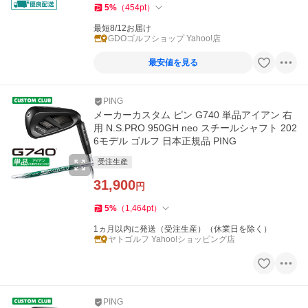
5
%
（
454
pt
）
最短8/12お届け
GDOゴルフショップ Yahoo!店
最安値を見る
PING
メーカーカスタム ピン G740 単品アイアン 右
用 N.S.PRO 950GH neo スチールシャフト 202
6モデル ゴルフ 日本正規品 PING
受注生産
31,900
円
5
%
（
1,464
pt
）
1ヵ月以内に発送（受注生産）（休業日を除く）
ヤトゴルフ Yahoo!ショッピング店
PING