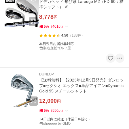
ドデカヘッド 飛び系 Larouge M2（FD-60：標
準シャフト） ※
8,778
円
5
%
（
401
pt
）
4.50
（
133
件
）
本日翌日お届け非対応
製造直販ゴルフ屋
DUNLOP
【送料無料】【2023年12月9日発売】ダンロッ
プ■ゼクシオ エックス■単品アイアン■Dynamic
Gold 95 スチールシャフト
12,000
円
5
%
（
550
pt
）
14日以内に発送（休業日を除く）
shopooo by GMO