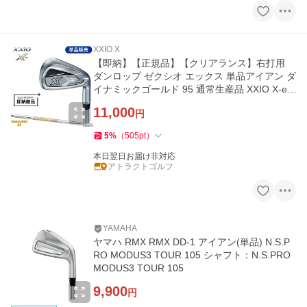
XXIO X
【即納】【正規品】【クリアランス】右打用
ダンロップ ゼクシオ エックス 単品アイアン ダ
イナミックゴールド 95 通常生産品 XXIO X-ek
s- DG95 (2023)
11,000
円
5
%
（
505
pt
）
本日翌日お届け非対応
アトラクトゴルフ
YAMAHA
ヤマハ RMX RMX DD-1 アイアン(単品) N.S.P
RO MODUS3 TOUR 105 シャフト：N.S.PRO
MODUS3 TOUR 105
9,900
円