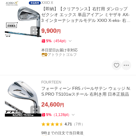
XXIO X
【即納】【クリアランス】右打用 ダンロップ
ゼクシオ エックス 単品アイアン ミヤザキ AX-
3 インターナショナルモデル XXIO X-eks- 右打
用 (2023)
9,900
円
5
%
（
454
pt
）
本日翌日お届け非対応
アトラクトゴルフ
FOURTEEN
フォーティーン FR5 パールサテン ウェッジ N.
S.PRO TS101wスチール 右利き用 日本正規品
24,600
円
5
%
（
1,128
pt
）
4.71
（
7
件
）
9時までの注文で当日発送