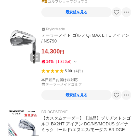
ゴルフショップジョプロ
最安値を見る
TaylorMade
テーラーメイド ゴルフ Qi MAX LITE アイアン
/ NS790
14,300
円
14
%
（
1,826
pt
）
5.00
（
4
件
）
本日翌日お届け非対応
テーラーメイドゴルフ
最安値を見る
BRIDGESTONE
【カスタムオーダー】【単品】ブリヂストンゴ
ルフ BX2HT アイアン DG/NS/MODUS ダイナ
ミックゴールド/エヌエス/モーダス BRIDGEST
ONE GOLF