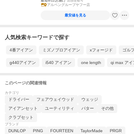
最短8/12お届け
店頭受取可
アルペングループヤフー店
最安値を見る
人気検索キーワードで探す
4番アイアン
ミズノプロアイアン
xフォージド
ゴル
g440アイアン
i540 アイアン
one length
qi max ア
このページの関連情報
カテゴリ
ドライバー
フェアウェイウッド
ウェッジ
アイアンセット
ユーティリティ
パター
その他
クラブセット
ブランド
DUNLOP
PING
FOURTEEN
TaylorMade
PRGR