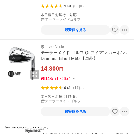
4.68
（
88
件
）
本日翌日お届け非対応
テーラーメイドゴルフ
最安値を見る
TaylorMade
テーラーメイド ゴルフ Qi アイアン カーボン /
Diamana Blue TM60 【単品】
14,300
円
14
%
（
1,826
pt
）
4.41
（
17
件
）
本日翌日お届け非対応
テーラーメイドゴルフ
最安値を見る
Lynx