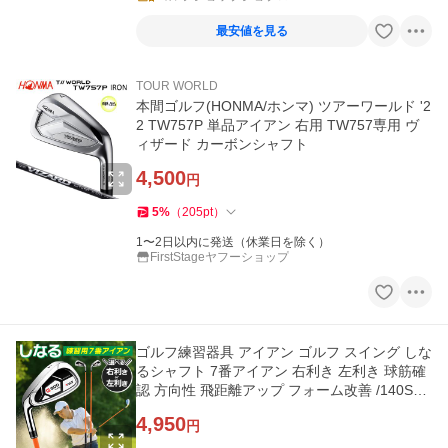
最安値を見る
TOUR WORLD
本間ゴルフ(HONMA/ホンマ) ツアーワールド '2
2 TW757P 単品アイアン 右用 TW757専用 ヴ
ィザード カーボンシャフト
4,500
円
5
%
（
205
pt
）
1〜2日以内に発送（休業日を除く）
FirstStageヤフーショップ
ゴルフ練習器具 アイアン ゴルフ スイング しな
るシャフト 7番アイアン 右利き 左利き 球筋確
認 方向性 飛距離アップ フォーム改善 /140S◇
しなる練習アイアン
4,950
円