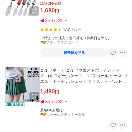
15
%OFF価格
1,680
円
5
%
（
76
pt
）
4.47
（
38
件
）
12時までの注文で当日発送（休業日を除く）
アネックススポーツ
最安値を見る
ゴルフポーチ ゴルフウエストポーチレディー
ス ゴルフボールケース ゴルフボール ケース ウ
エストポーチ ポシェット ファスナー ベルトポ
ーチ ラウンドポーチ y4
1,480
円
5
%
（
67
pt
）
最短8/8お届け
ウォールステッカー本舗