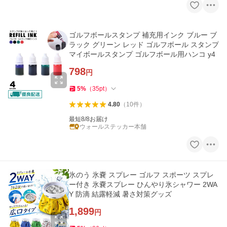
ゴルフボールスタンプ 補充用インク ブルー ブ
ラック グリーン レッド ゴルフボール スタンプ
マイボールスタンプ ゴルフボール用ハンコ y4
798
円
5
%
（
35
pt
）
4.80
（
10
件
）
最短8/8お届け
ウォールステッカー本舗
氷のう 氷嚢 スプレー ゴルフ スポーツ スプレ
ー付き 氷嚢スプレー ひんやり氷シャワー 2WA
Y 防滴 結露軽減 暑さ対策グッズ
1,899
円