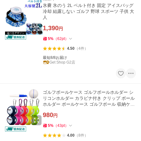
氷嚢 氷のう 2L ベルト付き 固定 アイスバッグ
冷却 結露しない ゴルフ 野球 スポーツ 子供 大
人
1,390
円
5
%
（
62
pt
）
4.50
（
4
件
）
最短8/8お届け
Get Shop G2店
ゴルフボールケース ゴルフボールホルダー シ
リコンホルダー カラビナ付き クリップ ボール
ホルダー ボールケース ゴルフボール 収納ケー
ス ポーチ y4
980
円
5
%
（
43
pt
）
4.00
（
8
件
）