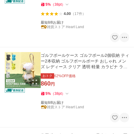
5
%
（
38
pt
）
4.00
（
17
件
）
最短8/8お届け
雑貨ストア Heart Land
ゴルフボールケース ゴルフボール2個収納 ティ
ー2本収納 ゴルフボールポーチ おしゃれ メン
ズ レディース クリア 透明 軽量 カラビナ ラウ
ンド用品 コンペ 景品
おトク
62
%OFF価格
860
円
5
%
（
38
pt
）
最短8/8お届け
雑貨ストア Heart Land