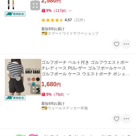
2,580
円
5
%
（
117
pt
）
4.57
（
21
件
）
最短8/8お届け
スマートワイドヤフーショップ
ゴルフポーチ ベルト付き ゴルフウエストポー
チレディース PUレザー ゴルフボールケース
ゴルフボール ケース ウエストポーチ ポシェッ
ト ラウンド用品 y4
1,680
円
5
%
（
76
pt
）
最短8/8お届け
ウォールステッカー本舗