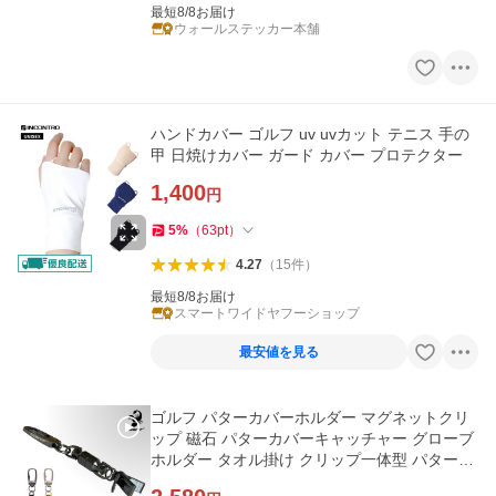
最短8/8お届け
ウォールステッカー本舗
ハンドカバー ゴルフ uv uvカット テニス 手の
甲 日焼けカバー ガード カバー プロテクター
1,400
円
5
%
（
63
pt
）
4.27
（
15
件
）
最短8/8お届け
スマートワイドヤフーショップ
最安値を見る
ゴルフ パターカバーホルダー マグネットクリ
ップ 磁石 パターカバーキャッチャー グローブ
ホルダー タオル掛け クリップ一体型 パターカ
バー置き忘れ防止