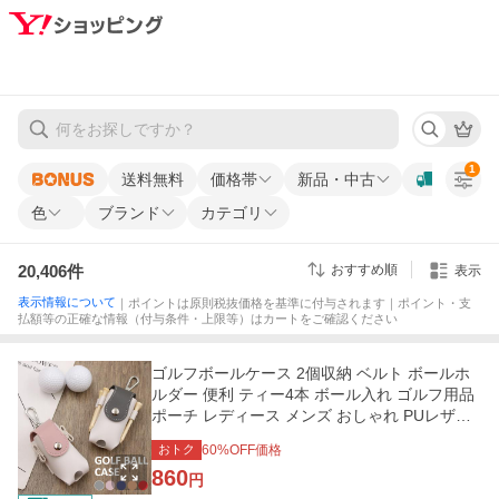
1
送料無料
価格帯
新品・中古
色
ブランド
カテゴリ
20,406
件
おすすめ順
表示
表示情報について
｜ポイントは原則税抜価格を基準に付与されます｜ポイント・支
払額等の正確な情報（付与条件・上限等）はカートをご確認ください
ゴルフボールケース 2個収納 ベルト ボールホ
ルダー 便利 ティー4本 ボール入れ ゴルフ用品
ポーチ レディース メンズ おしゃれ PUレザー
軽量 コンペ
おトク
60
%OFF価格
860
円