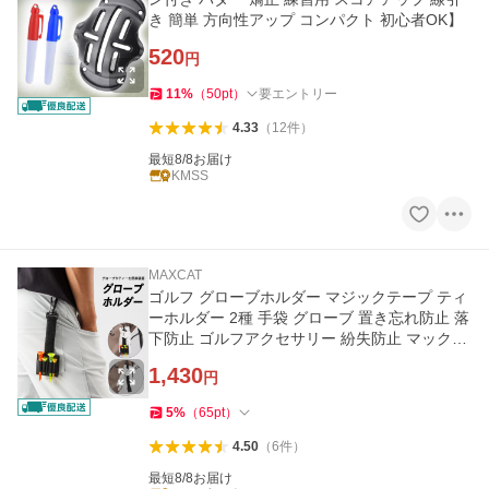
き 簡単 方向性アップ コンパクト 初心者OK】
520
円
11
%
（
50
pt
）
要エントリー
4.33
（
12
件
）
最短8/8お届け
KMSS
MAXCAT
ゴルフ グローブホルダー マジックテープ ティ
ーホルダー 2種 手袋 グローブ 置き忘れ防止 落
下防止 ゴルフアクセサリー 紛失防止 マックス
キャット MAXCAT
1,430
円
5
%
（
65
pt
）
4.50
（
6
件
）
最短8/8お届け