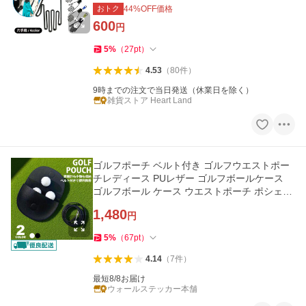
燥 型崩れ防止
おトク
44
%OFF価格
600
円
5
%
（
27
pt
）
4.53
（
80
件
）
9時までの注文で当日発送（休業日を除く）
雑貨ストア Heart Land
ゴルフポーチ ベルト付き ゴルフウエストポー
チレディース PUレザー ゴルフボールケース
ゴルフボール ケース ウエストポーチ ポシェッ
ト ラウンド用品 y4
1,480
円
5
%
（
67
pt
）
4.14
（
7
件
）
最短8/8お届け
ウォールステッカー本舗