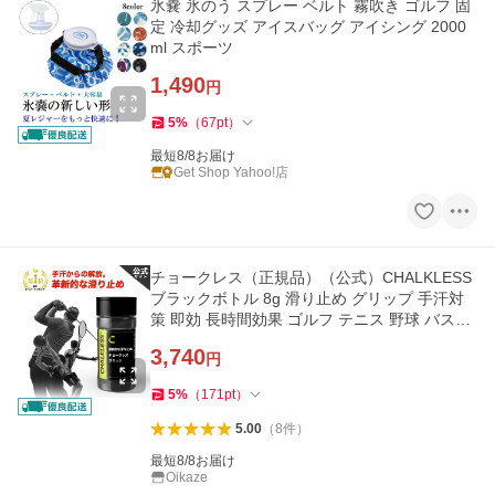
氷嚢 氷のう スプレー ベルト 霧吹き ゴルフ 固
定 冷却グッズ アイスバッグ アイシング 2000
ml スポーツ
1,490
円
5
%
（
67
pt
）
最短8/8お届け
Get Shop Yahoo!店
チョークレス（正規品）（公式）CHALKLESS
ブラックボトル 8g 滑り止め グリップ 手汗対
策 即効 長時間効果 ゴルフ テニス 野球 バスケ
バドミントン スポーツ
3,740
円
5
%
（
171
pt
）
5.00
（
8
件
）
最短8/8お届け
Oikaze