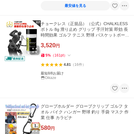
最安値を見る
チョークレス（正規品）（公式）CHALKLESS
ボトル 8g 滑り止め グリップ 手汗対策 即効 長
時間効果 ゴルフ テニス 野球 バスケットボール
バドミントン スポーツ
3,520
円
5
%
（
161
pt
）
4.81
（
16
件
）
最短8/8お届け
Oikaze
グローブホルダー グローブクリップ ゴルフ タ
オル バイク ハンガー 野球 釣り 手袋 マスク 作
業 仕事 カラビナ
580
円