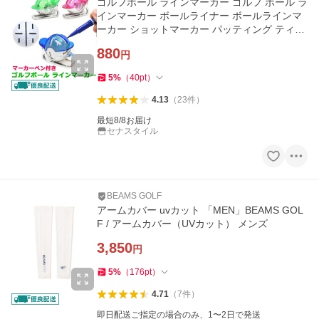
ゴルフボール ラインマーカー ゴルフ ボール ラ
インマーカー ボールライナー ボールラインマ
ーカー ショットマーカー パッティング ティー
ショット マーク y4
880
円
5
%
（
40
pt
）
4.13
（
23
件
）
最短8/8お届け
セナスタイル
BEAMS GOLF
アームカバー uvカット 「MEN」BEAMS GOL
F / アームカバー（UVカット） メンズ
3,850
円
5
%
（
176
pt
）
4.71
（
7
件
）
即日配送ご指定の場合のみ、1〜2日で発送