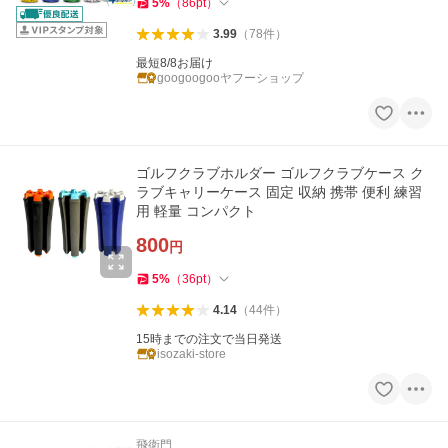
5
%
（
86
pt
）
3.99
（
78
件
）
最短8/8お届け
googoogooヤフーショップ
ゴルフクラブホルダー ゴルフクラブケース ク
ラブキャリーケース 固定 収納 携帯 便利 練習
用 軽量 コンパクト
800
円
5
%
（
36
pt
）
4.14
（
44
件
）
15時までの注文で当日発送
isozaki-store
飛衛門