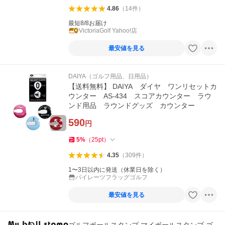
4.86
（
14
件
）
最短8/8お届け
VictoriaGolf Yahoo!店
最安値を見る
DAIYA（ゴルフ用品、日用品）
【送料無料】 DAIYA ダイヤ ワンリセットカ
ウンター AS-434 スコアカウンター ラウ
ンド用品 ラウンドグッズ カウンター
590
円
5
%
（
25
pt
）
4.35
（
309
件
）
1〜3日以内に発送（休業日を除く）
パイレーツフラッグゴルフ
最安値を見る