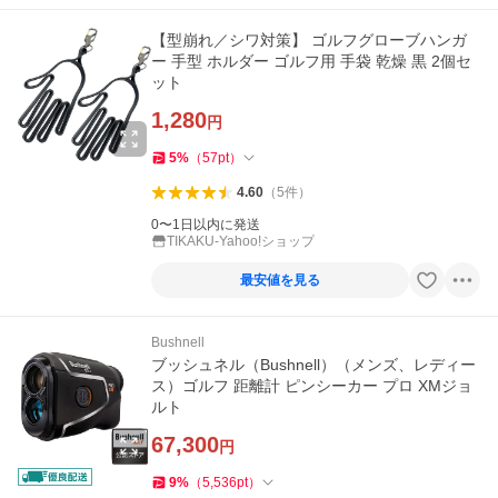
【型崩れ／シワ対策】 ゴルフグローブハンガ
ー 手型 ホルダー ゴルフ用 手袋 乾燥 黒 2個セ
ット
1,280
円
5
%
（
57
pt
）
4.60
（
5
件
）
0〜1日以内に発送
TIKAKU-Yahoo!ショップ
最安値を見る
Bushnell
ブッシュネル（Bushnell）（メンズ、レディー
ス）ゴルフ 距離計 ピンシーカー プロ XMジョ
ルト
67,300
円
9
%
（
5,536
pt
）