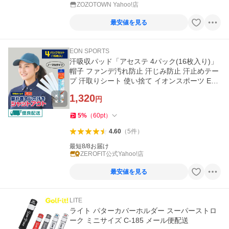
ZOZOTOWN Yahoo!店
最安値を見る
EON SPORTS
汗吸収パッド「アセステ 4パック(16枚入り)」
帽子 ファンデ汚れ防止 汗じみ防止 汗止めテー
プ 汗取りシート 使い捨て イオンスポーツ EO
N SPORTS
1,320
円
5
%
（
60
pt
）
4.60
（
5
件
）
最短8/8お届け
ZEROFIT公式Yahoo!店
最安値を見る
LITE
ライト パターカバーホルダー スーパーストロ
ーク ミニサイズ C-185 メール便配送