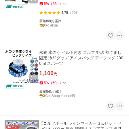
5
%
（
25
pt
）
4.75
（
59
件
）
最短8/8お届け
ao akua
氷嚢 氷のう ベルト付き ゴルフ 野球 熱さまし
固定 冷却グッズ アイスバッグ アイシング 200
0ml スポーツ
1,100
円
5
%
（
50
pt
）
最短8/8お届け
Get Shop Yahoo!店
【ゴルフボール ラインマーカー 3点セット ペ
ン付き パター 矯正 練習用 スコアアップ 線引