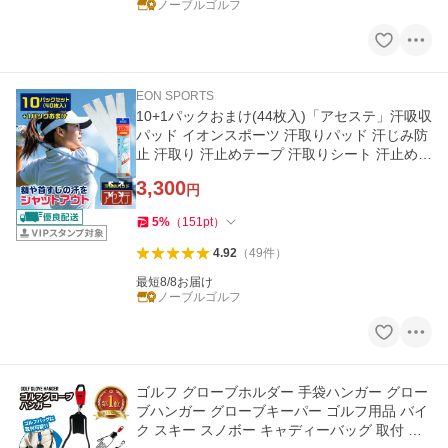
ノーブルゴルフ
EON SPORTS
10+1パックおまけ(44枚入)「アセステ」汗吸収
パッド イオンスポーツ 汗取りパッド 汗じみ防
止 汗取り 汗止めテープ 汗取りシート 汗止めラ
イナー ゴルフ 帽子
3,300
円
5
%
（
151
pt
）
4.92
（
49
件
）
最短8/8お届け
ノーブルゴルフ
ゴルフ グローブホルダー 手袋ハンガー グロー
ブハンガー グローブキーパー ゴルフ用品 バイ
ク スキー スノボー キャディーバッグ 取付 乾