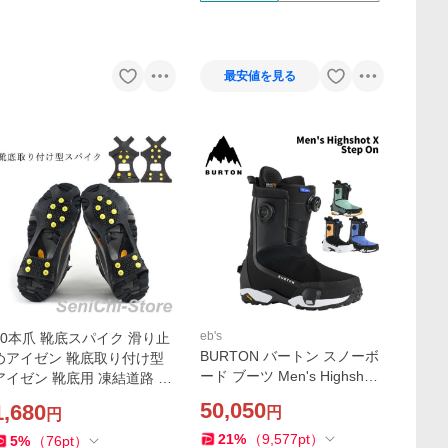
最安値を見る
eb's
10本爪 靴底スパイク 滑り止
BURTON バートン スノーボ
めアイゼン 靴底取り付け型
ード ブーツ Men's Highshot
アイゼン 靴底用 凍結道路 雪
X Step On 25-26モデル ハ
山 登山 シューズスパイク レ
50,050
1,680
円
円
イショット
インブーツ スノーブー
21
%
（
9,577
pt
）
5
%
（
76
pt
）