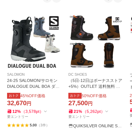
SALOMON
DC SHOES
24-25 SALOMON/サロモン
（5日-12日はボーナスストア
DIALOGUE DUAL BOA ダイ
+5%）OUTLET 送料無料 DC
アログ メンズ レディース 熱
ディーシー シューズ PHASE
2
45
%OFF価格
50
%OFF価格
おトク
おトク
成型対応ブーツ デュアルボ
BOA PRO スキー スノボー
32,670
27,500
円
円
ア スノーボード 2025
スノーボード ブーツ ウィン
タースポーツ
12
%
（
3,578
pt
）
21
%
（
5,262
pt
）
要エントリー
要エントリー
5.00
（
3
件
）
QUIKSILVER ONLINE ST
ORE