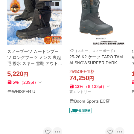
K2（スキー、スノーボード）
スノーブーツ ムートンブー
25-26 K2 ケーツ TARO TAM
ツ ロングブーツ メンズ 裏起
AI SNOWSURFER DARK GR
毛 撥水 スキー 雪靴 アウトド
EY タロウタマイ スノーサー
ア カジュアル 滑り止め 暖か
25
%OFF価格
5,220
円
ファー ゲンテン 玉井太郎 メ
い 冬物 ハイカット プレゼン
74,250
円
ンズ スノーボードブーツ 日
ト
5
%
（
239
pt
）
12
%
（
8,133
pt
）
本正規品
WHISPER U
要エントリー
Boom Sports EC店