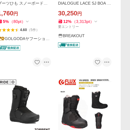
ブーツひも スノーボードブ
DIALOGUE LACE SJ BOA ダ
ーツ ブーツ紐 GOLGODA エ
イアログ メンズ レディース
1,760
30,250
円
円
ッジガード付き 冬
熱成型対応ブーツ シューレ
ース ボア スノーボード 2025
5
%
（
80
pt
）
12
%
（
3,313
pt
）
要エントリー
4.60
（
5
件
）
BREAKOUT
GOLGODAヤフーショッ
プ