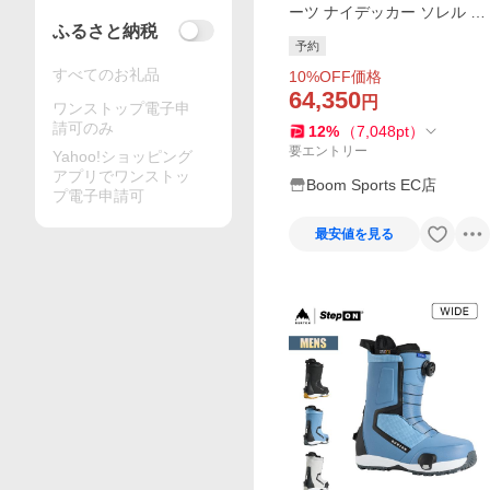
ーツ ナイデッカー ソレル カ
ふるさと納税
リブー コラボ NIDECKER ×
予約
SOREL Caribou Snow−G ユ
すべてのお礼品
10
%OFF価格
ニセックス 日本正規品
64,350
円
ワンストップ電子申
請可のみ
12
%
（
7,048
pt
）
要エントリー
Yahoo!ショッピング
アプリでワンストッ
Boom Sports EC店
プ電子申請可
最安値を見る