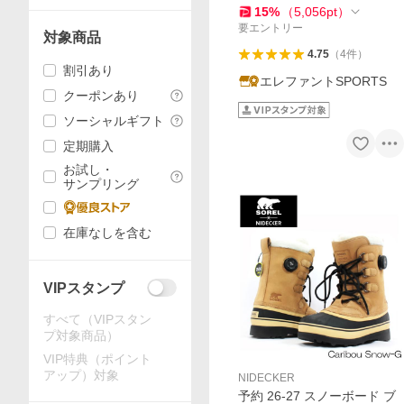
ff
15
%
（
5,056
pt
）
要エントリー
対象商品
4.75
（
4
件
）
割引あり
エレファントSPORTS
クーポンあり
ソーシャルギフト
定期購入
お試し・
サンプリング
在庫なしを含む
VIPスタンプ
すべて（VIPスタン
プ対象商品）
VIP特典（ポイント
アップ）対象
NIDECKER
予約 26-27 スノーボード ブ