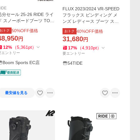
IDE
FLUX 2023/2024 VR-SPEED
処分セール 25-26 RIDE ライ
フラックス ビンディング メ
ド スノーボードブーツ TOR
ンズ レディース ブーツ スノ
RENT トーレント メンズ ス
ーボード パイプ バンクド ビ
50
%OFF価格
おトク
40
%OFF価格
おトク
ノボ フリーライド 軽量 ブー
ッグマウンテン スノボー 23
48,950
31,680
円
ツ 日本正規品 RD251250 型
円
cm-28cm BLACK
落ち 旧モデル
12
%
（
5,361
pt
）
17
%
（
4,910
pt
）
要エントリー
要エントリー
Boom Sports EC店
54TIDE
最安値を見る