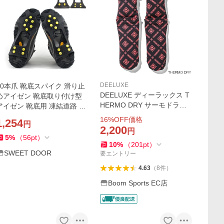
DEELUXE
10本爪 靴底スパイク 滑り止
DEELUXE ディーラックス T
めアイゼン 靴底取り付け型
HERMO DRY サーモドライ
アイゼン 靴底用 凍結道路 雪
高機能乾燥剤 スキー スノー
山 登山 シューズスパイク レ
16
%OFF価格
1,254
円
ボード ブーツ
インブーツ スノーブー
2,200
円
5
%
（
56
pt
）
10
%
（
201
pt
）
SWEET DOOR
要エントリー
4.63
（
8
件
）
Boom Sports EC店