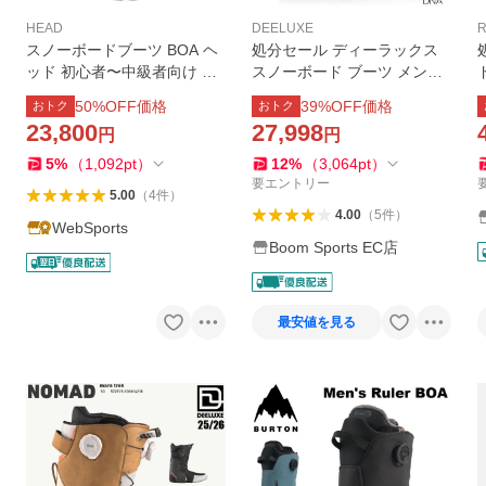
HEAD
DEELUXE
R
スノーボードブーツ BOA ヘ
処分セール ディーラックス
ッド 初心者〜中級者向け HE
スノーボード ブーツ メンズ
AD LEGACY BOAブーツ 幅
レディース 24-25 DEELUXE
50
%OFF価格
39
%OFF価格
おトク
おトク
広 BLACK ボアシステム ダイ
DNA ディーエヌエー グラト
23,800
27,998
円
円
ヤル式 爆買
リ 男性 女性 日本正規品 型落
ち 旧モデル
5
%
（
1,092
pt
）
12
%
（
3,064
pt
）
要エントリー
5.00
（
4
件
）
4.00
（
5
件
）
WebSports
Boom Sports EC店
最安値を見る