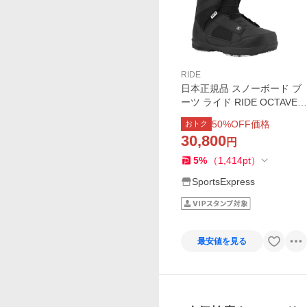
RIDE
日本正規品 スノーボード ブ
ーツ ライド RIDE OCTAVE B
lack オクターブ メンズ 25-2
50
%OFF価格
おトク
6
30,800
円
5
%
（
1,414
pt
）
SportsExpress
最安値を見る