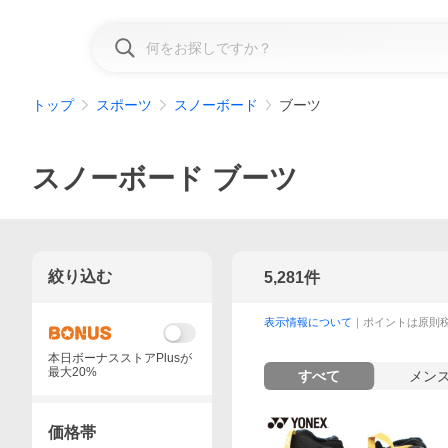
トップ
スポーツ
スノーボード
ブーツ
スノーボード ブーツ
絞り込む
5,281
件
表示情報について
｜ポイントは原則
本日ボーナスストアPlusが
最大20%
すべて
メン
価格帯