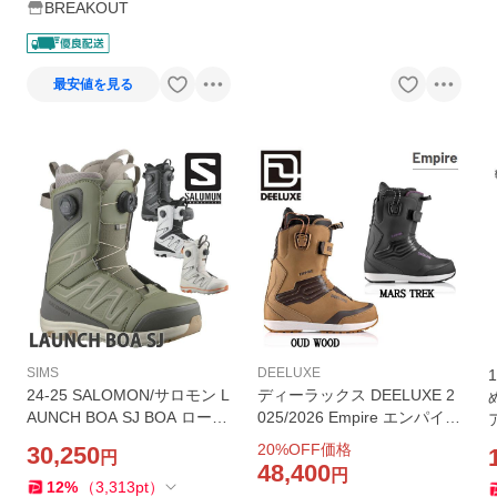
BREAKOUT
最安値を見る
SIMS
DEELUXE
24-25 SALOMON/サロモン L
ディーラックス DEELUXE 2
AUNCH BOA SJ BOA ローン
025/2026 Empire エンパイア
チ メンズ 熱成型対応ブーツ
ブーツ スノーボード フリー
20
%OFF価格
30,250
円
ダブルボア スノーボード 20
ライド カービング パイプ キ
48,400
円
25 型落ち
ッカー 正規品
12
%
（
3,313
pt
）