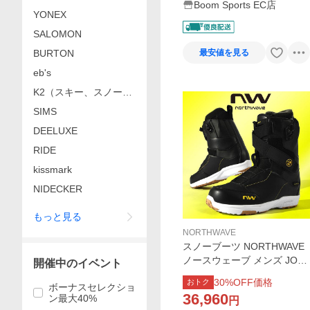
Boom Sports EC店
YONEX
SALOMON
BURTON
最安値を見る
eb's
K2（スキー、スノーボ
ード）
SIMS
DEELUXE
RIDE
kissmark
NIDECKER
もっと見る
NORTHWAVE
スノーブーツ NORTHWAVE
ノースウェーブ メンズ JOKE
開催中のイベント
R ジョーカー メンズ レディ
30
%OFF価格
おトク
ボーナスセレクショ
ース スノーボードブーツ ス
36,960
ン最大40%
円
ノボ 2025-2026冬新作 30%o