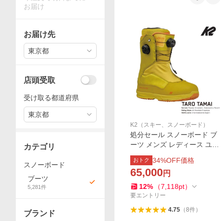
お届け
お届け先
東京都
店頭受取
受け取る都道府県
東京都
K2（スキー、スノーボード）
処分セール スノーボード ブ
ーツ メンズ レディース ユニ
カテゴリ
セックス K2 TARO TAMAI S
34
%OFF価格
おトク
NOWSURFER タロウタマイ
スノーボード
65,000
円
イエロー 24-25モデル 玉井
ブーツ
太郎 日本正規品 旧モデル
12
%
（
7,118
pt
）
5,281
件
要エントリー
4.75
（
8
件
）
ブランド