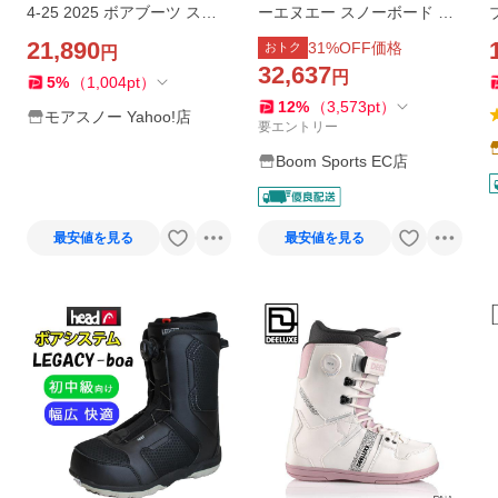
4-25 2025 ボアブーツ スノ
ーエヌエー スノーボード ブ
ーボード ブーツ
ーツ DEELUXE DNA mars tr
21,890
31
%OFF価格
おトク
円
ek メンズ スノボ 2026 日本
32,637
円
正規品
5
%
（
1,004
pt
）
12
%
（
3,573
pt
）
モアスノー Yahoo!店
要エントリー
Boom Sports EC店
最安値を見る
最安値を見る