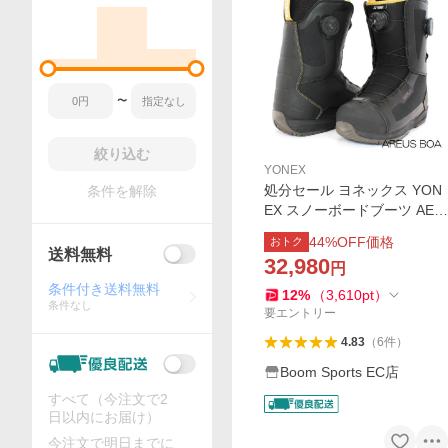
〜
絞り込む
YONEX
処分セール ヨネックス YON
条件を解除
EX スノーボードブーツ AER
US BOA エアラス ダブルボ
44
%OFF価格
おトク
ア BTARFS23 24-25 正規品
送料無料
32,980
円
アウトレット
条件付き送料無料
12
%
（
3,610
pt
）
条件なし
要エントリー
4.83
（
6
件
）
Boom Sports EC店
すべて（今注文で2
日以内にお届け）
今注文で明日までに