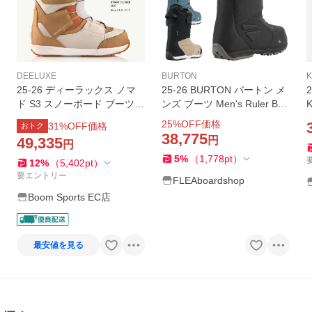
DEELUXE
BURTON
25-26 ディーラックス ノマ
25-26 BURTON バートン メ
20
ド S3 スノーボード ブーツ D
ンズ ブーツ Men's Ruler BO
EELUXE NOMAD S3 MARS
A Wide ルーラー ボア ワイド
25
%OFF価格
31
%OFF価格
おトク
TREK メンズ スノボ 熱成形
【日本正規品】ship1【返品
38,775
49,335
円
円
2026 日本正規品
種別OUTLET】
5
%
（
1,778
pt
）
12
%
（
5,402
pt
）
要エントリー
FLEAboardshop
Boom Sports EC店
最安値を見る