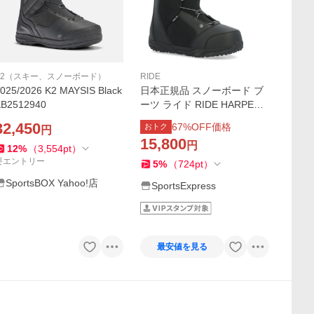
K2（スキー、スノーボード）
RIDE
25/2026 K2 MAYSIS Black
日本正規品 スノーボード ブ
KB2512940
ーツ ライド RIDE HARPER
Black WOMEN'S ハーパー レ
32,450
67
%OFF価格
おトク
円
ディース 女性 23-24
15,800
円
12
%
（
3,554
pt
）
要エントリー
5
%
（
724
pt
）
SportsBOX Yahoo!店
SportsExpress
最安値を見る