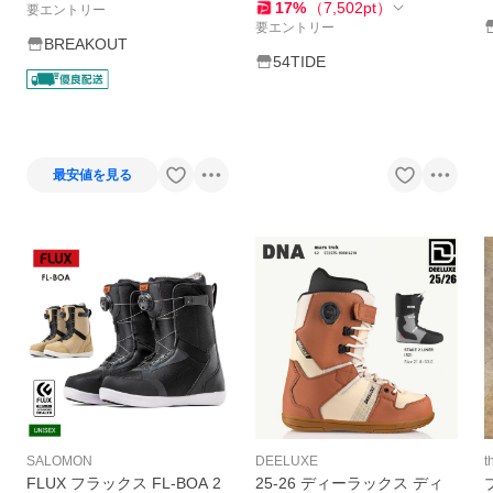
17
%
（
7,502
pt
）
要エントリー
要エントリー
BREAKOUT
54TIDE
最安値を見る
SALOMON
DEELUXE
t
FLUX フラックス FL-BOA 2
25-26 ディーラックス ディ