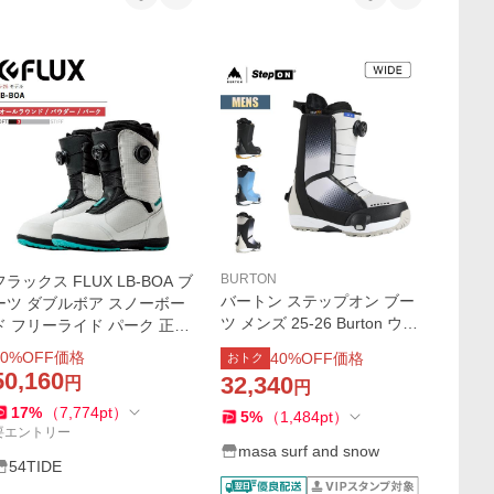
BURTON
フラックス FLUX LB-BOA ブ
バートン ステップオン ブー
ーツ ダブルボア スノーボー
ツ メンズ 25-26 Burton ウェ
ド フリーライド パーク 正規
イブレンジ ワイド W26JP-3
品
0
%OFF価格
40
%OFF価格
おトク
02921 Mens Waverange Ste
50,160
32,340
円
円
p On Snowboard Boots Wide
スノーボードブーツ
17
%
（
7,774
pt
）
5
%
（
1,484
pt
）
要エントリー
masa surf and snow
54TIDE