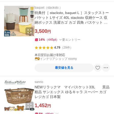
baquet（stacksto.）
特典付［ stacksto, baquet L ］スタックストー
バケット Lサイズ 40L stacksto 収納ケース 収
納ボックス 洗濯カゴ カゴ 四角 バスケット 大
容量 ストッカー
3,500
円
14
%
（
445
pt
）
要エントリー
4.79
（
29
件
）
本日翌日お届け非対応
インテリアショップ roomy
最安値を見る
sanrio
NEWリラックマ マイバスケット33L 景品
粗品 サンエックス ゆるキャラ スーパー カゴ
レジカゴ 日本製
1,452
円