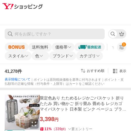
1
送料無料
価格帯
すべての条
スタイル
色
ブランド
カテゴリ
41,278
件
おすすめ順
表示
表示情報について
｜ポイントは原則税抜価格を基準に付与されます｜ポイント・支
払額等の正確な情報（付与条件・上限等）はカートをご確認ください
限定色あり たためるレジかごバスケット 折り
たたみ 買い物かご 折り畳み 畳める レジカゴ
マイバスケット 日本製 ピンク ベージュ ブラウ
ン グレー
3,398
円
11
%
（
339
pt
）
要エントリー