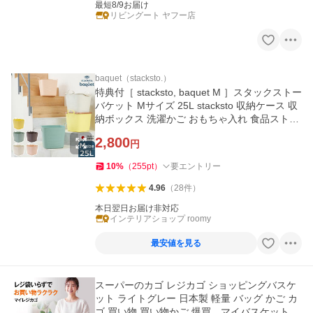
最短8/9お届け
リビングート ヤフー店
baquet（stacksto.）
特典付［ stacksto, baquet M ］スタックストー
バケット Mサイズ 25L stacksto 収納ケース 収
納ボックス 洗濯かご おもちゃ入れ 食品ストッ
カー カゴ バケツ
2,800
円
10
%
（
255
pt
）
要エントリー
4.96
（
28
件
）
本日翌日お届け非対応
インテリアショップ roomy
最安値を見る
スーパーのカゴ レジカゴ ショッピングバスケ
ット ライトグレー 日本製 軽量 バッグ かご カ
ゴ 買い物 買い物かご 爆買 マイバスケット re