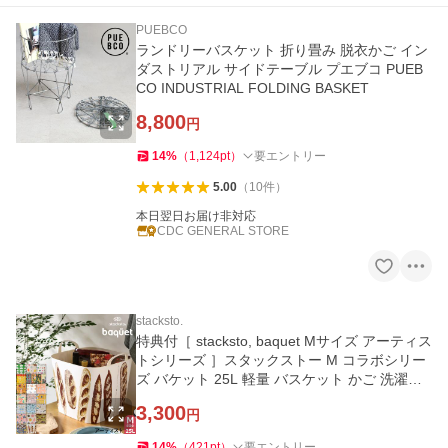
PUEBCO
ランドリーバスケット 折り畳み 脱衣かご イン
ダストリアル サイドテーブル プエブコ PUEB
CO INDUSTRIAL FOLDING BASKET
8,800
円
14
%
（
1,124
pt
）
要エントリー
5.00
（
10
件
）
本日翌日お届け非対応
CDC GENERAL STORE
stacksto.
特典付［ stacksto, baquet Mサイズ アーティス
トシリーズ ］スタックストー M コラボシリー
ズ バケット 25L 軽量 バスケット かご 洗濯か
ご おもちゃ収納
3,300
円
14
%
（
421
pt
）
要エントリー