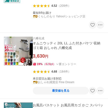
4.52
（
209
件
）
最短8/9お届け
くらしのもり Yahoo!ショッピング店
八幡化成
オムニウッティ 20L LL ふた付きバケツ 収納
ゴミ箱 おしゃれ 八幡化成
3,630
円
19
%
（
628
pt
）
要エントリー
4.68
（
184
件
）
本日翌日お届け非対応
おしゃれ雑貨店 Fine Dream
最安値を見る
お風呂バスケット お風呂用カゴ かご スパバッ