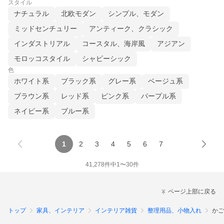
スタイル
ナチュラル
北欧モダン
シンプル、モダン
ミッドセンチュリー
アンティーク、クラシック
インダストリアル
コースタル、海岸風
アジアン
モロッコスタイル
シャビーシック
色
ホワイト系
ブラック系
グレー系
ベージュ系
ブラウン系
レッド系
ピンク系
パープル系
ネイビー系
ブルー系
1
2
3
4
5
6
7
41,278
件中
1
〜
30
件
ページ上部に戻る
トップ
家具、インテリア
インテリア雑貨
整理用品、小物入れ
かご