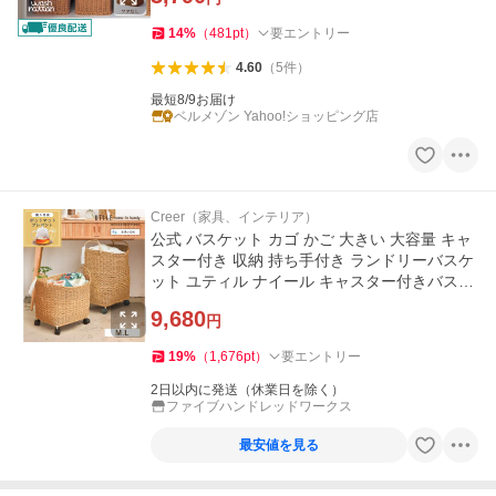
14
%
（
481
pt
）
要エントリー
4.60
（
5
件
）
最短8/9お届け
ベルメゾン Yahoo!ショッピング店
Creer（家具、インテリア）
公式 バスケット カゴ かご 大きい 大容量 キャ
スター付き 収納 持ち手付き ランドリーバスケ
ット ユティル ナイール キャスター付きバスケ
ット 購入特典
9,680
円
19
%
（
1,676
pt
）
要エントリー
2日以内に発送（休業日を除く）
ファイブハンドレッドワークス
最安値を見る