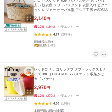
かご バスケット 収納 ハンドル付き おしゃれ
安い 脱衣所 スリッパスタンド 衣類入れ ピクニ
ック レジャー オーバル型 アジア工房 vn50563
2,140
円
10
%
（
194
pt
）
要エントリー
4.37
（
287
件
）
最短8/9お届け
ELEMENTS
レッドゴリラ ゴリラタブ タブトラッグス Lサ
イズ 38L（TUBTRUGS バスケット 収納かご
カゴ バケツ）
2,970
円
10
%
（
270
pt
）
要エントリー
4.50
（
16
件
）
本日翌日お届け非対応