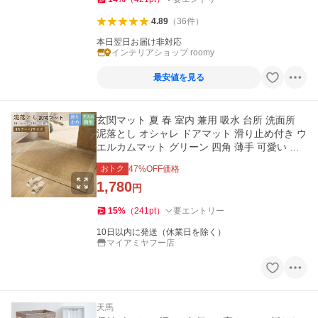
4.89
（
36
件
）
本日翌日お届け非対応
インテリアショップ roomy
最安値を見る
玄関マット 夏 春 室内 兼用 吸水 台所 洗面所
泥落とし オシャレ ドアマット 滑り止め付き ウ
エルカムマット グリーン 四角 薄手 可愛い 長
方形 正方形 賃貸
おトク
47
%OFF価格
1,780
円
15
%
（
241
pt
）
要エントリー
10日以内に発送（休業日を除く）
マイアミヤフー店
天馬