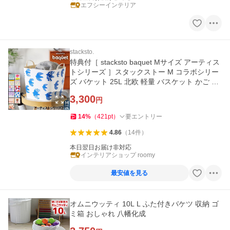
エフシーインテリア
stacksto.
特典付［ stacksto baquet Mサイズ アーティス
トシリーズ ］スタックストー M コラボシリー
ズ バケット 25L 北欧 軽量 バスケット かご 洗
濯かご おもちゃ箱
3,300
円
14
%
（
421
pt
）
要エントリー
4.86
（
14
件
）
本日翌日お届け非対応
インテリアショップ roomy
最安値を見る
オムニウッティ 10L L ふた付きバケツ 収納 ゴ
ミ箱 おしゃれ 八幡化成