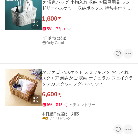
グ 温泉バッグ 小物入れ 収納 お風呂用品 ラン
ドリーバスケット 収納ボックス 持ち手付き 持
ち運び 穴
1,600
円
5
%
（
72
pt
）
7日以内に発送
Only Good
かご カゴ バスケット スタッキング おしゃれ
スクエア 編みかご 収納 ナチュラル フェイクラ
タンの スタッキングバスケット
6,600
円
9
%
（
543
pt
）
要エントリー
本日翌日お届け非対応
ギギリビング