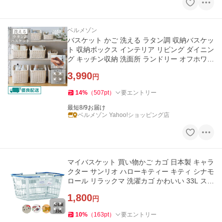
ベルメゾン
バスケット かご 洗える ラタン調 収納バスケッ
ト 収納ボックス インテリア リビング ダイニン
グ キッチン収納 洗面所 ランドリー オフホワイ
ト おしゃれ XL
3,990
円
14
%
（
507
pt
）
要エントリー
最短8/9お届け
ベルメゾン Yahoo!ショッピング店
マイバスケット 買い物かご カゴ 日本製 キャラ
クター サンリオ ハローキティー キティ シナモ
ロール リラックマ 洗濯カゴ かわいい 33L スー
パー 買い物 爆買
1,800
円
10
%
（
163
pt
）
要エントリー