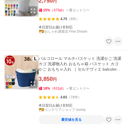
2,750
円
15
%
（
375
pt
）
要エントリー
4.75
（
8
件
）
本日翌日お届け非対応
おしゃれ雑貨店 Fine Dream
バルコロール マルチバスケット 洗濯かご 洗濯
カゴ 洗濯物入れ おもちゃ箱 バスケット カゴ
かご おもちゃ入れ ［ セルテヴィエ balcolore L
］
3,850
円
18
%
（
631
pt
）
要エントリー
4.65
（
78
件
）
本日翌日お届け非対応
インテリアショップ roomy
最安値を見る