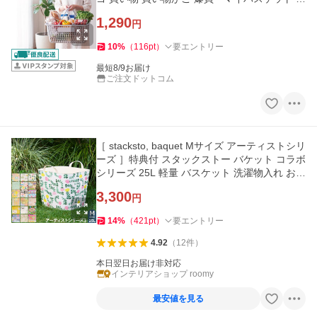
gi-kago
1,290
円
10
%
（
116
pt
）
要エントリー
最短8/9お届け
ご注文ドットコム
［ stacksto, baquet Mサイズ アーティストシリ
ーズ ］特典付 スタックストー バケット コラボ
シリーズ 25L 軽量 バスケット 洗濯物入れ おも
ちゃ収納 バケツ
3,300
円
14
%
（
421
pt
）
要エントリー
4.92
（
12
件
）
本日翌日お届け非対応
インテリアショップ roomy
最安値を見る