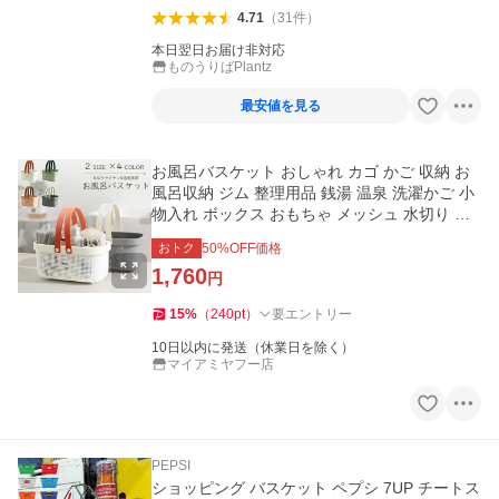
4.71
（
31
件
）
本日翌日お届け非対応
ものうりばPlantz
最安値を見る
お風呂バスケット おしゃれ カゴ かご 収納 お
風呂収納 ジム 整理用品 銭湯 温泉 洗濯かご 小
物入れ ボックス おもちゃ メッシュ 水切り 防
水 持ち運び 持ち手
おトク
50
%OFF価格
1,760
円
15
%
（
240
pt
）
要エントリー
10日以内に発送（休業日を除く）
マイアミヤフー店
PEPSI
ショッピング バスケット ペプシ 7UP チートス