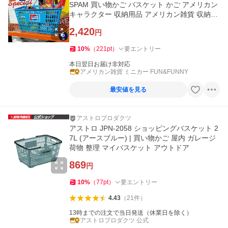
SPAM 買い物かご バスケット かご アメリカン
キャラクター 収納用品 アメリカン雑貨 収納か
ご 小物入れ
2,420
円
10
%
（
221
pt
）
要エントリー
本日翌日お届け非対応
アメリカン雑貨 ミニカー FUN&FUNNY
最安値を見る
アストロプロダクツ
アストロ JPN-2058 ショッピングバスケット 2
7L (アースブルー) | 買い物かご 屋内 ガレージ
荷物 整理 マイバスケット アウトドア
869
円
10
%
（
77
pt
）
要エントリー
4.43
（
21
件
）
13時までの注文で当日発送（休業日を除く）
アストロプロダクツ 公式