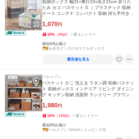
収納ボックス 幅31×奥行23×高さ21cm 折りた
たみ カゴ バスケット S （ プラスチック 収納
ケース コンテナ コンパクト 収納 持ち手付き
）
1,070
円
10
%
（
96
pt
）
要エントリー
最短8/9お届け
お弁当グッズのカラフルボックス
最安値を見る
ベルメゾン
バスケット かご 洗える ラタン調 収納バスケッ
ト 収納ボックス インテリア リビング ダイニン
グ キッチン収納 洗面所 ランドリー ブラウン
おしゃれ Sサイズ
1,980
円
10
%
（
180
pt
）
要エントリー
最短8/9お届け
ベルメゾン Yahoo!ショッピング店