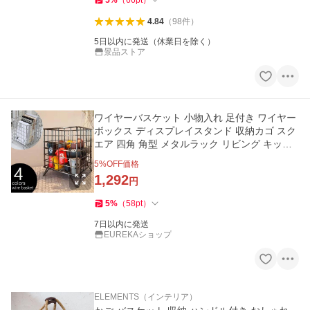
5
%
（
66
pt
）
4.84
（
98
件
）
5日以内に発送（休業日を除く）
景品ストア
ワイヤーバスケット 小物入れ 足付き ワイヤー
ボックス ディスプレイスタンド 収納カゴ スク
エア 四角 角型 メタルラック リビング キッチ
ン 卓上
5
%OFF価格
1,292
円
5
%
（
58
pt
）
7日以内に発送
EUREKAショップ
ELEMENTS（インテリア）