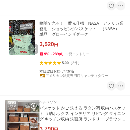
暗闇で光る！ 蓄光仕様 NASA アメリカ業
務用 ショッピングバスケット （NASA）
単品 グローインザダーク
3,520
円
9
%
（
289
pt
）
要エントリー
5.00
（
3
件
）
本日翌日お届け非対応
アメリカン雑貨専門店キャンディタワー
ベルメゾン
バスケット かご 洗える ラタン調 収納バスケッ
ト 収納ボックス インテリア リビング ダイニン
グ キッチン収納 洗面所 ランドリー ブラウン
おしゃれ Lサイズ
3,790
円