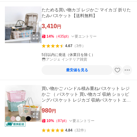
たためる買い物カゴ レジかご マイカゴ 折りた
たみバスケット【送料無料】
3,410
円
14
%
（
435
pt
）
要エントリー
4.67
（
3
件
）
5日以内に発送（休業日を除く）
アンジェ インテリア雑貨
最安値を見る
買い物かご ハンドル積み重ねバスケット レジ
かご （ バスケット 買い物カゴ 収納 ショッピ
ングバスケット レジカゴ 収納バスケット エコ
バッグ かご カゴ ）
980
円
10
%
（
87
pt
）
要エントリー
4.84
（
32
件
）