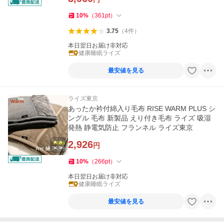
10
%
（
361
pt
）
3.75
（
4
件
）
本日翌日お届け非対応
健康睡眠ライズ
最安値を見る
ライズ東京
あったか衿付綿入り毛布 RISE WARM PLUS シ
ングル 毛布 新製品 えり付き毛布 ライズ 吸湿
発熱 静電気防止 フランネル ライズ東京
2,926
円
10
%
（
266
pt
）
本日翌日お届け非対応
健康睡眠ライズ
最安値を見る