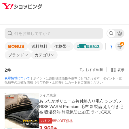
2
送料無料
価格帯
すべての条
ブランド
カテゴリ
2
件
おすすめ順
表示
表示情報について
｜ポイントは原則税抜価格を基準に付与されます｜ポイント・支
払額等の正確な情報（付与条件・上限等）はカートをご確認ください
ライズ東京
あったかボリューム衿付綿入り毛布 シングル
RISE WARM Premium 毛布 新製品 えり付き毛
布 吸湿発熱 静電気防止加工 ライズ東京
おトク
55
%OFF価格
3,960
円