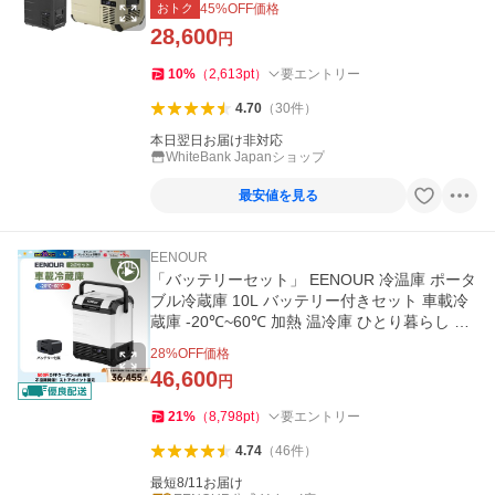
おトク
45
%OFF価格
28,600
円
10
%
（
2,613
pt
）
要エントリー
4.70
（
30
件
）
本日翌日お届け非対応
WhiteBank Japanショップ
最安値を見る
EENOUR
「バッテリーセット」 EENOUR 冷温庫 ポータ
ブル冷蔵庫 10L バッテリー付きセット 車載冷
蔵庫 -20℃~60℃ 加熱 温冷庫 ひとり暮らし 防
災 爆買 イーノウ D10PRO
28
%OFF価格
46,600
円
21
%
（
8,798
pt
）
要エントリー
4.74
（
46
件
）
最短8/11お届け