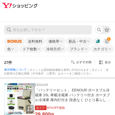
2
送料無料
価格帯
新品・中古
色
ドア枚数
冷却方式
ブランド
カテゴリ
27
件
おすすめ順
表示
表示情報について
｜ポイントは原則税抜価格を基準に付与されます｜ポイント・支
払額等の正確な情報（付与条件・上限等）はカートをご確認ください
EENOUR
「バッテリーセット」 EENOUR ポータブル冷
蔵庫 20L 車載冷蔵庫 バッテリー付き ポータブ
ル冷凍庫 庫内灯付き 段差なく ひとり暮らし 車
載用 イーノウ C20 CL20
おトク
46
%OFF価格
29,800
円