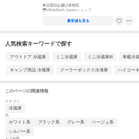
本日翌日お届け非対応
WhiteBank Japanショップ
最安値を見る
人気検索キーワードで探す
アウトドア 冷蔵庫
ミニ冷蔵庫
ミニ冷蔵庫8l
車載冷
キャンプ用品 冷蔵庫
クーラーボックス冷凍庫
ハイコー
このページの関連情報
カテゴリ
冷蔵庫
色
ホワイト系
ブラック系
グレー系
ベージュ系
シルバー系
ドア枚数