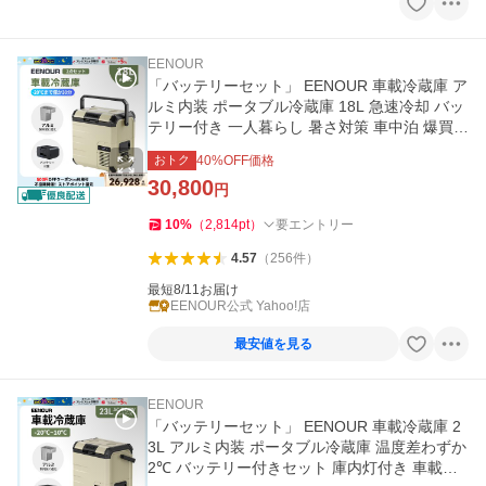
EENOUR
「バッテリーセット」 EENOUR 車載冷蔵庫 ア
ルミ内装 ポータブル冷蔵庫 18L 急速冷却 バッ
テリー付き 一人暮らし 暑さ対策 車中泊 爆買
イーノウ D18 D18PLUS
おトク
40
%OFF価格
30,800
円
10
%
（
2,814
pt
）
要エントリー
4.57
（
256
件
）
最短8/11お届け
EENOUR公式 Yahoo!店
最安値を見る
EENOUR
「バッテリーセット」 EENOUR 車載冷蔵庫 2
3L アルミ内装 ポータブル冷蔵庫 温度差わずか
2℃ バッテリー付きセット 庫内灯付き 車載用