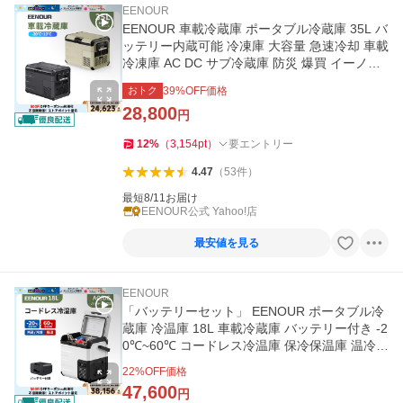
EENOUR
EENOUR 車載冷蔵庫 ポータブル冷蔵庫 35L バ
ッテリー内蔵可能 冷凍庫 大容量 急速冷却 車載
冷凍庫 AC DC サブ冷蔵庫 防災 爆買 イーノウ
D35
おトク
39
%OFF価格
28,800
円
12
%
（
3,154
pt
）
要エントリー
4.47
（
53
件
）
最短8/11お届け
EENOUR公式 Yahoo!店
最安値を見る
EENOUR
「バッテリーセット」 EENOUR ポータブル冷
蔵庫 冷温庫 18L 車載冷蔵庫 バッテリー付き -2
0℃~60℃ コードレス冷温庫 保冷保温庫 温冷庫
爆買 イーノウ D18PRO
22
%OFF価格
47,600
円