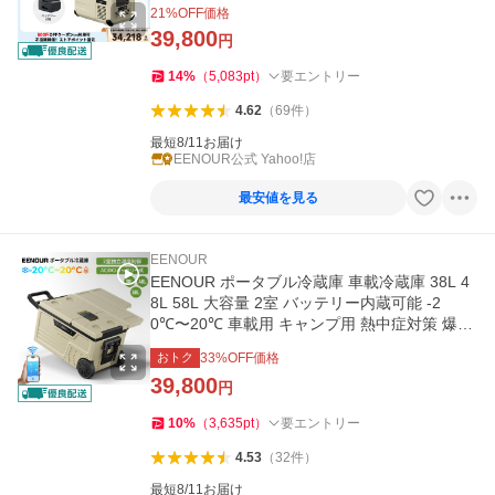
爆買 イーノウ D23PLUS
21
%OFF価格
39,800
円
14
%
（
5,083
pt
）
要エントリー
4.62
（
69
件
）
最短8/11お届け
EENOUR公式 Yahoo!店
最安値を見る
EENOUR
EENOUR ポータブル冷蔵庫 車載冷蔵庫 38L 4
8L 58L 大容量 2室 バッテリー内蔵可能 -2
0℃〜20℃ 車載用 キャンプ用 熱中症対策 爆買
イーノウ CL38 CL48 CL58
おトク
33
%OFF価格
39,800
円
10
%
（
3,635
pt
）
要エントリー
4.53
（
32
件
）
最短8/11お届け