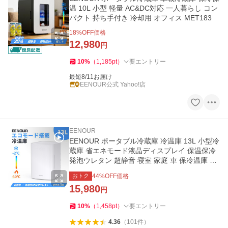
温 10L 小型 軽量 AC&DC対応 一人暮らし コン
パクト 持ち手付き 冷却用 オフィス MET183
18
%OFF価格
12,980
円
10
%
（
1,185
pt
）
要エントリー
最短8/11お届け
EENOUR公式 Yahoo!店
EENOUR
EENOUR ポータブル冷蔵庫 冷温庫 13L 小型冷
蔵庫 省エネモード液晶ディスプレイ 保温保冷
発泡ウレタン 超静音 寝室 家庭 車 保冷温庫 爆
買
おトク
44
%OFF価格
15,980
円
10
%
（
1,458
pt
）
要エントリー
4.36
（
101
件
）