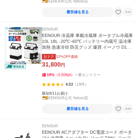
EENOUR公式 Yahoo!店
最安値を見る
EENOUR
EENOUR 冷温庫 車載冷蔵庫 ポータブル冷蔵庫
10L 18L -20℃~60℃ バッテリー内蔵可 温冷庫
加熱 急速冷却 防災グッズ 爆買 イーノウ D10P
RO D18PRO
おトク
33
%OFF価格
31,800
円
19
%
（
5,506
pt
）
要エントリー
4.53
（
19
件
）
最短8/11お届け
EENOUR公式 Yahoo!店
最安値を見る
EENOUR
EENOUR ACアダプター DC電源コード ポータ