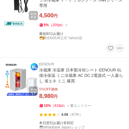
ブル冷蔵庫 イーノウ Dシリーズ TAWシリーズ
専用
4,500
円
5
%
（
205
pt
）
最短8/11お届け
EENOUR公式 Yahoo!店
EENOUR
冷蔵庫 冷温庫 日本製冷却シート EENOUR 6L
保冷保温 ミニ冷蔵庫 AC DC 2電源式 一人暮ら
し 省エネ ミニ 爆買
5
%OFF価格
8,980
円
10
%
（
818
pt
）
要エントリー
4.08
（
87
件
）
本日翌日お届け非対応
WhiteBank Japanショップ