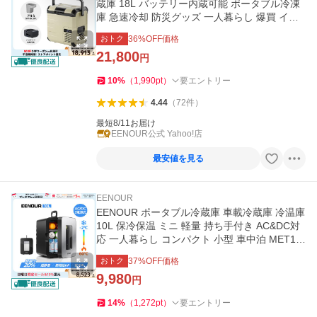
蔵庫 18L バッテリー内蔵可能 ポータブル冷凍
庫 急速冷却 防災グッズ 一人暮らし 爆買 イー
ノウ D18 D18PLUS
おトク
36
%OFF価格
21,800
円
10
%
（
1,990
pt
）
要エントリー
4.44
（
72
件
）
最短8/11お届け
EENOUR公式 Yahoo!店
最安値を見る
EENOUR
EENOUR ポータブル冷蔵庫 車載冷蔵庫 冷温庫
10L 保冷保温 ミニ 軽量 持ち手付き AC&DC対
応 一人暮らし コンパクト 小型 車中泊 MET18
3
おトク
37
%OFF価格
9,980
円
14
%
（
1,272
pt
）
要エントリー