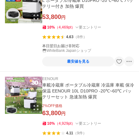
L ポータブル冷蔵庫 D10PRO -20℃~60℃ バッ
テリー付き 加熱 爆買
53,800
円
10
%
（
4,469
pt
）
要エントリー
4.63
（
8
件
）
本日翌日お届け非対応
WhiteBank Japanショップ
最安値を見る
EENOUR
車載冷蔵庫 ポータブル冷蔵庫 冷温庫 車載 保冷
保温 EENOUR 10L D10PRO -20℃~60℃ バッ
テリーセット 急速加熱 爆買
2
%OFF価格
63,800
円
10
%
（
4,929
pt
）
要エントリー
4.11
（
9
件
）