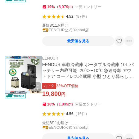
19
%
（
8,079
pt
）
要エントリー
4.52
（
87
件
）
最短8/11お届け
EENOUR公式 Yahoo!店
最安値を見る
EENOUR
EENOUR 車載冷蔵庫 ポータブル冷蔵庫 10L バ
ッテリー内蔵可能 -20℃〜10℃ 急速冷却 アウ
トドア コードレス冷蔵庫 小型 ひとり暮らし 爆
買 イーノウ D10
おトク
33
%OFF価格
19,800
円
10
%
（
1,809
pt
）
要エントリー
4.56
（
16
件
）
最短8/11お届け
EENOUR公式 Yahoo!店
最安値を見る