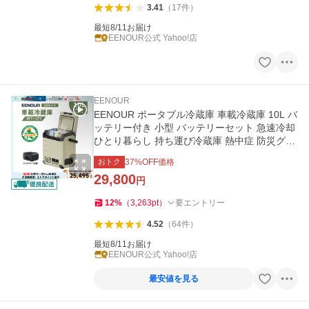
3.41
（
17
件
）
最短8/11お届け
EENOUR公式 Yahoo!店
EENOUR
EENOUR ポータブル冷蔵庫 車載冷蔵庫 10L バ
ッテリー付き 小型 バッテリーセット 急速冷却
ひとり暮らし 持ち運び冷蔵庫 熱中症 防災グッ
ズ 爆買 イーノウ D10
おトク
37
%OFF価格
29,800
円
12
%
（
3,263
pt
）
要エントリー
4.52
（
64
件
）
最短8/11お届け
EENOUR公式 Yahoo!店
最安値を見る