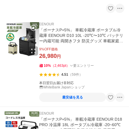
EENOUR
「ボーナスP+5%」 車載冷蔵庫 ポータブル冷
蔵庫 EENOUR D10 10L -20℃〜10℃ バッテリ
ー内蔵可能 両開きフタ 防災グッズ 車載家庭両
用
9
%OFF価格
26,980
円
10
%
（
2,463
pt
）
要エントリー
4.51
（
59
件
）
本日翌日お届け非対応
WhiteBank Japanショップ
最安値を見る
EENOUR
「ボーナスP+5%」 車載冷蔵庫 EENOUR D18
PRO 冷温庫 18L ポータブル冷蔵庫 -20~60℃