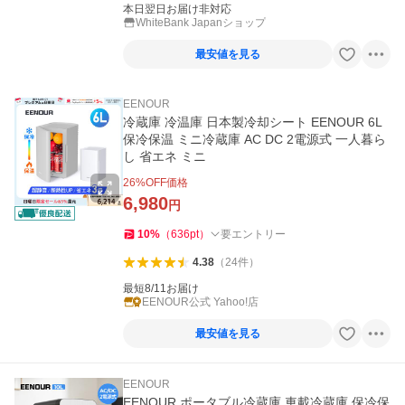
本日翌日お届け非対応
WhiteBank Japanショップ
最安値を見る
EENOUR
冷蔵庫 冷温庫 日本製冷却シート EENOUR 6L
保冷保温 ミニ冷蔵庫 AC DC 2電源式 一人暮ら
し 省エネ ミニ
26
%OFF価格
6,980
円
10
%
（
636
pt
）
要エントリー
4.38
（
24
件
）
最短8/11お届け
EENOUR公式 Yahoo!店
最安値を見る
EENOUR
EENOUR ポータブル冷蔵庫 車載冷蔵庫 保冷保