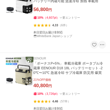
バッテリー内蔵可能 急速冷却 加熱 車載用
56,800
円
10
%
（
4,607
pt
）
要エントリー
4.33
（
6
件
）
本日翌日お届け非対応
WhiteBank Japanショップ
EENOUR
「ボーナスP+5%」 車載冷蔵庫 ポータブル冷
蔵庫 EENOUR D18 18L バッテリーセット -2
0℃〜10℃ 急速冷却 サブ冷蔵庫 防災用 爆買
21
%OFF価格
40,800
円
10
%
（
3,726
pt
）
要エントリー
4.46
（
57
件
）
本日翌日お届け非対応