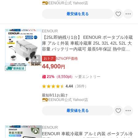
EENOUR公式 Yahoo!店
最安値を見る
EENOUR
【25L即納残り1台】 EENOUR ポータブル冷蔵
庫 アルミ外装 車載冷蔵庫 25L 32L 42L 52L 大
容量 バッテリー内蔵可 最長5年保証 熱中症対
策 イーノウ ALシリーズ
おトク
62
%OFF価格
44,900
円
21
%
（
8,550
pt
）
要エントリー
4.44
（
36
件
）
最短8/11お届け
EENOUR公式 Yahoo!店
最安値を見る
EENOUR
EENOUR 車載冷蔵庫 アルミ内装 ポータブル冷