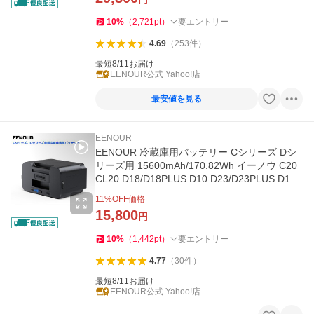
10
%
（
2,721
pt
）
要エントリー
4.69
（
253
件
）
最短8/11お届け
EENOUR公式 Yahoo!店
最安値を見る
EENOUR
EENOUR 冷蔵庫用バッテリー Cシリーズ Dシ
リーズ用 15600mAh/170.82Wh イーノウ C20
CL20 D18/D18PLUS D10 D23/D23PLUS D10/
D18PRO CL38 CL48 CL58
11
%OFF価格
15,800
円
10
%
（
1,442
pt
）
要エントリー
4.77
（
30
件
）
最短8/11お届け
EENOUR公式 Yahoo!店