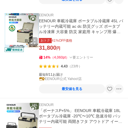
EENOUR
EENOUR 車載冷蔵庫 ポータブル冷蔵庫 45L バ
ッテリー内蔵可能 ac dc 防災グッズ ポータブ
ル冷凍庫 大容量 防災 家庭用 キャンプ用 爆買
イーノウ D45
おトク
41
%OFF価格
31,800
円
14
%
（
4,060
pt
）
要エントリー
4.43
（
23
件
）
最短8/11お届け
EENOUR公式 Yahoo!店
最安値を見る
EENOUR
「ボーナスP+5%」 EENOUR 車載冷蔵庫 18L
ポータブル冷蔵庫 -20℃〜10℃ 急速冷却 バッ
テリー内蔵可能 両開きフタ アウトドア イーノ
ウ D18