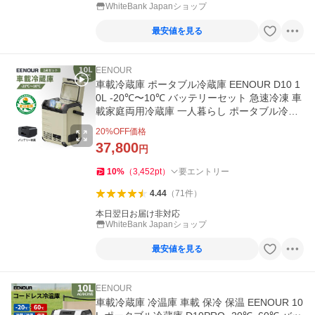
WhiteBank Japanショップ
最安値を見る
EENOUR
車載冷蔵庫 ポータブル冷蔵庫 EENOUR D10 1
0L -20℃〜10℃ バッテリーセット 急速冷凍 車
載家庭両用冷蔵庫 一人暮らし ポータブル冷凍
庫 爆買
20
%OFF価格
37,800
円
10
%
（
3,452
pt
）
要エントリー
4.44
（
71
件
）
本日翌日お届け非対応
WhiteBank Japanショップ
最安値を見る
EENOUR
車載冷蔵庫 冷温庫 車載 保冷 保温 EENOUR 10