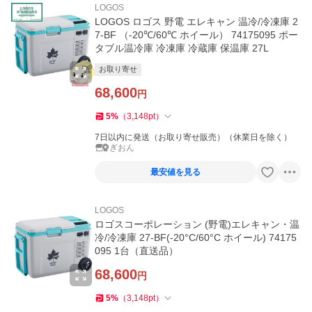
LOGOS
LOGOS ロゴス 野電 エレキャン 温冷/冷凍庫 2
7-BF （-20℃/60℃ ホイール） 74175095 ポー
タブル温冷庫 冷凍庫 冷蔵庫 保温庫 27L
お取り寄せ
68,600
円
5
%
（
3,148
pt
）
7日以内に発送（お取り寄せ販売）（休業日を除く）
ぎおん
最安値を見る
LOGOS
ロゴスコーポレーション (野電)エレキャン・温
冷/冷凍庫 27-BF(-20°C/60°C ホイール) 74175
095 1台（直送品）
68,600
円
5
%
（
3,148
pt
）