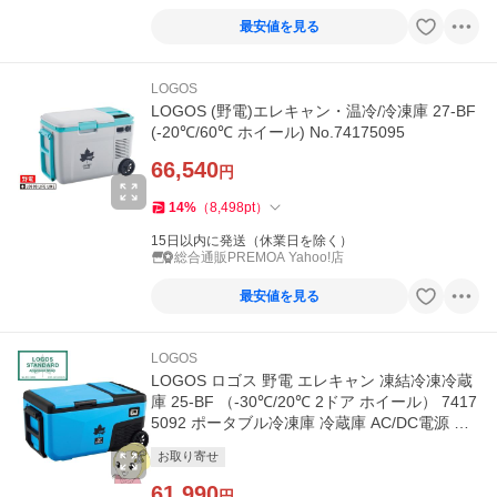
最安値を見る
LOGOS
LOGOS (野電)エレキャン・温冷/冷凍庫 27-BF
(-20℃/60℃ ホイール) No.74175095
66,540
円
14
%
（
8,498
pt
）
15日以内に発送（休業日を除く）
総合通販PREMOA Yahoo!店
最安値を見る
LOGOS
LOGOS ロゴス 野電 エレキャン 凍結冷凍冷蔵
庫 25-BF （-30℃/20℃ 2ドア ホイール） 7417
5092 ポータブル冷凍庫 冷蔵庫 AC/DC電源 車
載用/srm
お取り寄せ
61,990
円