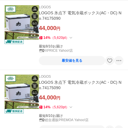
LOGOS
LOGOS 氷点下 電気冷蔵ボックス(AC・DC) N
o.74175090
44,000
円
14
%
（
5,620
pt
）
最短8/10お届け
XPRICE Yahoo!店
最安値を見る
LOGOS
LOGOS 氷点下 電気冷蔵ボックス(AC・DC) N
o.74175090
44,000
円
14
%
（
5,620
pt
）
最短8/10お届け
総合通販PREMOA Yahoo!店