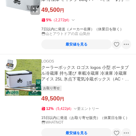
ポーツ 熱中症対策
49,500
円
5
%
（
2,272
pt
）
7日以内に発送（メーカー在庫）（休業日を除く）
山とアウトドアの店 山気分
最安値を見る
LOGOS
クーラーボックス ロゴス logos 小型 ポータブ
ル冷蔵庫 持ち運び 車載冷蔵庫 冷凍庫 冷蔵庫
アイス 25L 氷点下電気冷蔵ボックス（AC・D
C）74175090
お取り寄せ
49,500
円
12
%
（
5,422
pt
）
要エントリー
15日以内に発送（お取り寄せ販売）（休業日を除く）
WHATNOT
最安値を見る