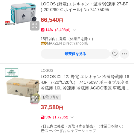
LOGOS (野電)エレキャン・温冷/冷凍庫 27-BF
(-20℃/60℃ ホイール) No.74175095
66,540
円
14
%
（
8,498
pt
）
15日以内に発送（休業日を除く）
MAXZEN Direct Yahoo!店
最安値を見る
LOGOS
LOGOS ロゴス 野電 エレキャン 冷凍冷蔵庫 16
-BF （-20℃/20℃） 74175097 ポータブル冷凍
冷蔵庫 16L 冷凍庫 冷蔵庫 AC/DC電源 車載用/s
rm
お取り寄せ
37,580
円
5
%
（
1,723
pt
）
7日以内に発送（お取り寄せ販売）（休業日を除く）
スーパーぎおん ヤフーショップ