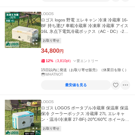
LOGOS
ロゴス logos 野電 エレキャン 冷凍 冷蔵庫 16-
BF 持ち運び 車載冷蔵庫 冷凍庫 冷蔵庫 アイス
16L 氷点下電気冷蔵ボックス（AC・DC）-2
0℃ 74175097
お取り寄せ
34,800
円
12
%
（
3,810
pt
）
要エントリー
15日以内に発送（お取り寄せ販売）（休業日を除く）
WHATNOT
最安値を見る
LOGOS
ロゴス LOGOS ポータブル冷蔵庫 保温庫 保温
保冷 クーラーボックス 冷蔵庫 27L エレキャ
ン・温冷/冷凍庫 27-BF(-20℃/60℃ ホイール）
74175095
お取り寄せ