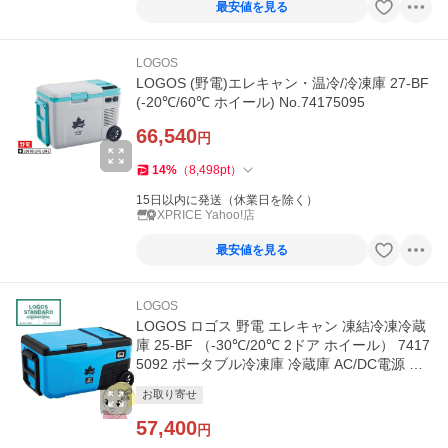
最安値を見る
LOGOS
LOGOS (野電)エレキャン・温冷/冷凍庫 27-BF
(-20℃/60℃ ホイール) No.74175095
66,540
円
14
%
（
8,498
pt
）
15日以内に発送（休業日を除く）
XPRICE Yahoo!店
最安値を見る
LOGOS
LOGOS ロゴス 野電 エレキャン 凍結冷凍冷蔵
庫 25-BF （-30℃/20℃ 2ドア ホイール） 7417
5092 ポータブル冷凍庫 冷蔵庫 AC/DC電源 車
載用
お取り寄せ
57,400
円