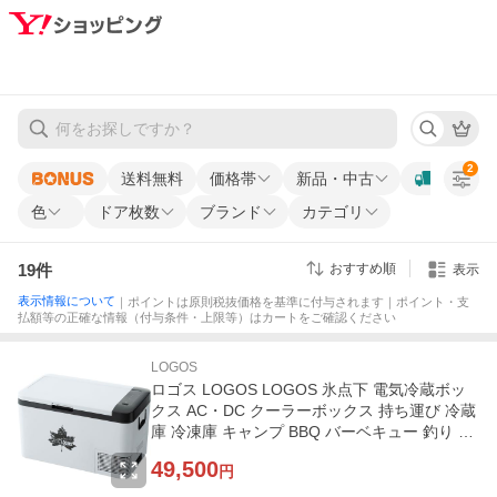
2
送料無料
価格帯
新品・中古
色
ドア枚数
ブランド
カテゴリ
19
件
おすすめ順
表示
表示情報について
｜ポイントは原則税抜価格を基準に付与されます｜ポイント・支
払額等の正確な情報（付与条件・上限等）はカートをご確認ください
LOGOS
ロゴス LOGOS LOGOS 氷点下 電気冷蔵ボッ
クス AC・DC クーラーボックス 持ち運び 冷蔵
庫 冷凍庫 キャンプ BBQ バーベキュー 釣り ス
ポーツ 熱中症対策
49,500
円