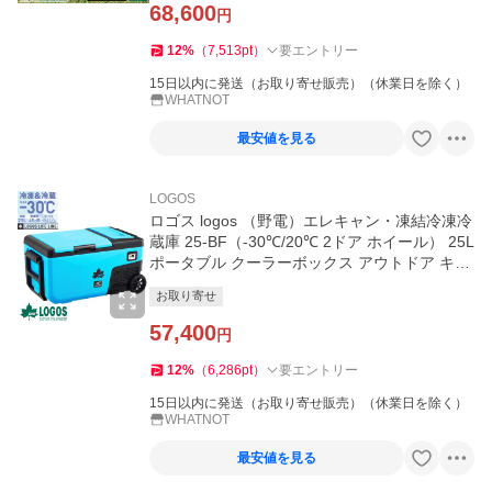
68,600
円
12
%
（
7,513
pt
）
要エントリー
15日以内に発送（お取り寄せ販売）（休業日を除く）
WHATNOT
最安値を見る
LOGOS
ロゴス logos （野電）エレキャン・凍結冷凍冷
蔵庫 25-BF（-30℃/20℃ 2ドア ホイール） 25L
ポータブル クーラーボックス アウトドア キャ
ンプ 防災 74175092
お取り寄せ
57,400
円
12
%
（
6,286
pt
）
要エントリー
15日以内に発送（お取り寄せ販売）（休業日を除く）
WHATNOT
最安値を見る