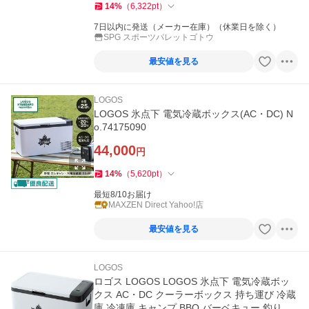
14
%
（
6,322
pt
）
7日以内に発送（メーカー在庫）（休業日を除く）
SPG スポーツパレットゴトウ
最安値を見る
LOGOS
LOGOS 氷点下 電気冷蔵ボックス(AC・DC) N
o.74175090
44,000
円
14
%
（
5,620
pt
）
最短8/10お届け
MAXZEN Direct Yahoo!店
最安値を見る
LOGOS
ロゴス LOGOS LOGOS 氷点下 電気冷蔵ボッ
クス AC・DC クーラーボックス 持ち運び 冷蔵
庫 冷凍庫 キャンプ BBQ バーベキュー 釣り ス