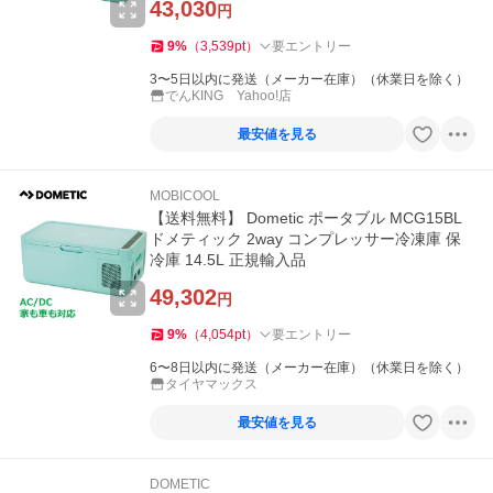
43,030
円
9
%
（
3,539
pt
）
要エントリー
3〜5日以内に発送（メーカー在庫）（休業日を除く）
でんKING Yahoo!店
最安値を見る
MOBICOOL
【送料無料】 Dometic ポータブル MCG15BL
ドメティック 2way コンプレッサー冷凍庫 保
冷庫 14.5L 正規輸入品
49,302
円
9
%
（
4,054
pt
）
要エントリー
6〜8日以内に発送（メーカー在庫）（休業日を除く）
タイヤマックス
最安値を見る
DOMETIC