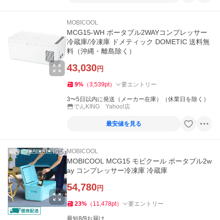
MOBICOOL
MCG15-WH ポータブル2WAYコンプレッサー
冷蔵庫/冷凍庫 ドメティック DOMETIC 送料無
料（沖縄・離島除く）
43,030
円
9
%
（
3,539
pt
）
要エントリー
3〜5日以内に発送（メーカー在庫）（休業日を除く）
でんKING Yahoo!店
最安値を見る
MOBICOOL
MOBICOOL MCG15 モビクール ポータブル2w
ay コンプレッサー冷凍庫 冷蔵庫
54,780
円
23
%
（
11,478
pt
）
要エントリー
最短8/9お届け