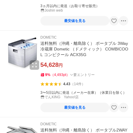
3ヵ月以内に発送（お取り寄せ販売）
Joshin web
最安値を見る
DOMETIC
送料無料（沖縄・離島除く） ポータブル 3Way
冷蔵庫 Dometic （ドメティック） COMBICOO
L コンビクール ACX35G
54,628
円
9
%
（
4,493
pt
）
要エントリー
4.43
（
14
件
）
3〜5日以内に発送（メーカー在庫）（休業日を除く）
でんKING Yahoo!店
最安値を見る
DOMETIC
送料無料（沖縄・離島除く） ポータブル2WAY