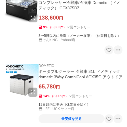
コンプレッサー冷蔵庫/冷凍庫 Dometic （ドメ
ティック） CFX375DZ
138,600
円
9
%
（
8,363
pt
）
要エントリー
3〜5日以内に発送（メーカー在庫）（休業日を除く）
でんKING Yahoo!店
DOMETIC
ポータブルクーラー 冷蔵庫 31L ドメティック
dometic 3Way CombiCool ACX35G アウトドア
65,780
円
14
%
（
8,009
pt
）
要エントリー
12日以内に発送（休業日を除く）
LIFE LUCK ヤフー店
最安値を見る