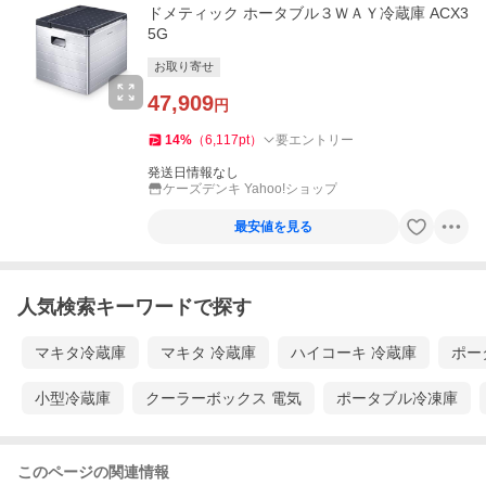
ドメティック ホータブル３ＷＡＹ冷蔵庫 ACX3
5G
お取り寄せ
47,909
円
14
%
（
6,117
pt
）
要エントリー
発送日情報なし
ケーズデンキ Yahoo!ショップ
最安値を見る
人気検索キーワードで探す
マキタ冷蔵庫
マキタ 冷蔵庫
ハイコーキ 冷蔵庫
ポー
小型冷蔵庫
クーラーボックス 電気
ポータブル冷凍庫
このページの関連情報