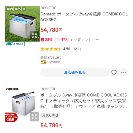
DOMETIC
Dometic ポータブル 3way冷蔵庫 COMBICOOL
ACX35G
54,780
円
23
%
（
11,478
pt
）
要エントリー
4.50
（
6
件
）
最短8/9お届け
plywood
最安値を見る
DOMETIC
ポータブル 3way 冷蔵庫 COMBICOOL ACX35
G ドメティック（防災セット/防災グッズ/災害
時/）（取寄せ品）アウトドア 車載 キャンプ
爆買
お取り寄せ
54,780
円