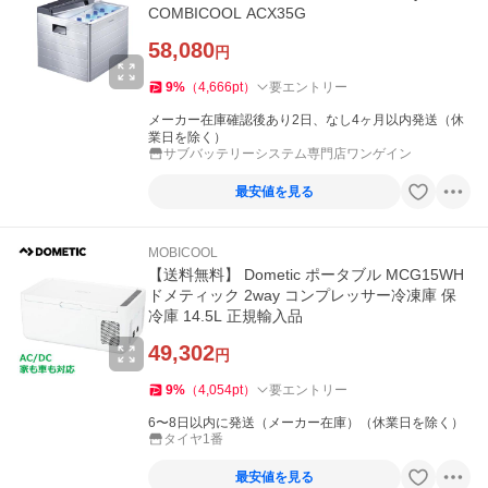
COMBICOOL ACX35G
58,080
円
9
%
（
4,666
pt
）
要エントリー
メーカー在庫確認後あり2日、なし4ヶ月以内発送（休
業日を除く）
サブバッテリーシステム専門店ワンゲイン
最安値を見る
MOBICOOL
【送料無料】 Dometic ポータブル MCG15WH
ドメティック 2way コンプレッサー冷凍庫 保
冷庫 14.5L 正規輸入品
49,302
円
9
%
（
4,054
pt
）
要エントリー
6〜8日以内に発送（メーカー在庫）（休業日を除く）
タイヤ1番
最安値を見る