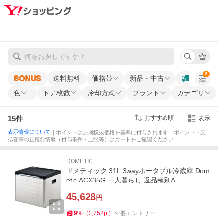
2
送料無料
価格帯
新品・中古
色
ドア枚数
冷却方式
ブランド
カテゴリ
15
件
おすすめ順
表示
表示情報について
｜ポイントは原則税抜価格を基準に付与されます｜ポイント・支
払額等の正確な情報（付与条件・上限等）はカートをご確認ください
DOMETIC
ドメティック 31L 3wayポータブル冷蔵庫 Dom
etic ACX35G 一人暮らし 返品種別A
45,628
円
9
%
（
3,752
pt
）
要エントリー