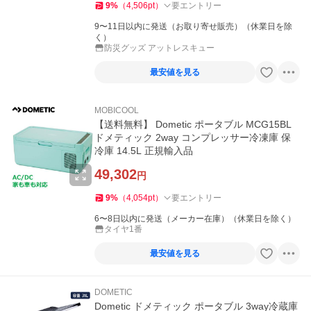
9
%
（
4,506
pt
）
要エントリー
9〜11日以内に発送（お取り寄せ販売）（休業日を除
く）
防災グッズ アットレスキュー
最安値を見る
MOBICOOL
【送料無料】 Dometic ポータブル MCG15BL
ドメティック 2way コンプレッサー冷凍庫 保
冷庫 14.5L 正規輸入品
49,302
円
9
%
（
4,054
pt
）
要エントリー
6〜8日以内に発送（メーカー在庫）（休業日を除く）
タイヤ1番
最安値を見る
DOMETIC
Dometic ドメティック ポータブル 3way冷蔵庫