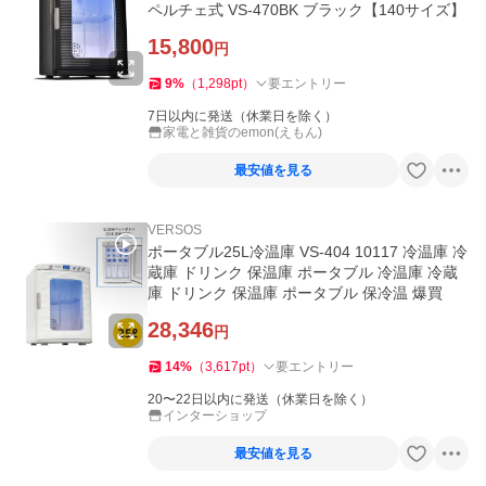
ペルチェ式 VS-470BK ブラック【140サイズ】
15,800
円
9
%
（
1,298
pt
）
要エントリー
7日以内に発送（休業日を除く）
家電と雑貨のemon(えもん)
最安値を見る
VERSOS
ポータブル25L冷温庫 VS-404 10117 冷温庫 冷
蔵庫 ドリンク 保温庫 ポータブル 冷温庫 冷蔵
庫 ドリンク 保温庫 ポータブル 保冷温 爆買
28,346
円
14
%
（
3,617
pt
）
要エントリー
20〜22日以内に発送（休業日を除く）
インターショップ
最安値を見る