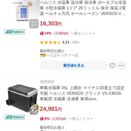
ベルソス 冷温庫 温冷庫 保冷庫 ポータブル冷温
庫 小型冷蔵庫 1ドア 25リットル 保冷 保温 2電
源 ペルチェ方式 オールシーズン VERSOS VS-
404WH ホワイト
16,303
円
14
%
（
2,080
pt
）
要エントリー
4.33
（
6
件
）
最短明日お届け
べりはやっ!ヤフー店
最安値を見る
VERSOS
車載冷蔵庫 35L 上開き マイナス20度まで設定
可能 ベルソス VERSOS ブラック VS-CB035
車載用 冷蔵庫 冷凍庫 車用/srm
24,981
円
9
%
（
2,053
pt
）
要エントリー
最短明日お届け