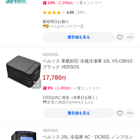
14
%
（
2,296
pt
）
要エントリー
4.00
（
5
件
）
最短明日お届け
べりはやっ!ヤフー店
最安値を見る
VERSOS
ベルソス 車載対応 冷蔵冷凍庫 10L VS-CB010
ブラック VERSOS
17,780
円
9
%
（
1,460
pt
）
要エントリー
14日以内に発送（休業日を除く）
家電と雑貨のemon(えもん)
最安値を見る
VERSOS
ベルソス 25L 冷温庫 AC・DC対応 ノンフロン