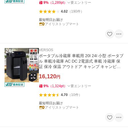
9
%
（
1,289
pt
）
要エントリー
4.02
（
190
件
）
最短明日お届け
アイリストップマート
VERSOS
ポータブル冷蔵庫 車載用 20l 24l 小型 ポータブ
ル 車載冷蔵庫 AC DC 2電源式 車載 冷蔵庫 保
証 保冷 保温 アウトドア キャンプ キャンピン
グカー 12V 24V
16,120
円
9
%
（
1,324
pt
）
要エントリー
4.70
（
10
件
）
最短明日お届け
アイリストップマート