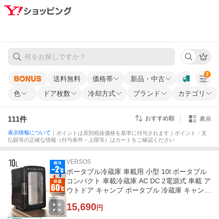
2
送料無料
価格帯
新品・中古
色
ドア枚数
冷却方式
ブランド
カテゴリ
111
件
おすすめ順
表示
表示情報について
｜ポイントは原則税抜価格を基準に付与されます｜ポイント・支
払額等の正確な情報（付与条件・上限等）はカートをご確認ください
VERSOS
ポータブル冷蔵庫 車載用 小型 10l ポータブル
コンパクト 車載冷蔵庫 AC DC 2電源式 車載 ア
ウトドア キャンプ ポータブル 冷蔵庫 キャンピ
ングカー トラック
15,690
円