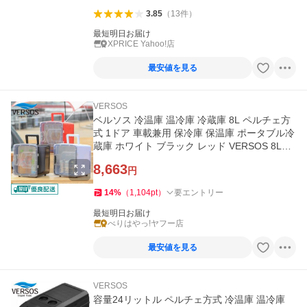
3.85
（
13
件
）
最短明日お届け
XPRICE Yahoo!店
最安値を見る
VERSOS
ベルソス 冷温庫 温冷庫 冷蔵庫 8L ペルチェ方
式 1ドア 車載兼用 保冷庫 保温庫 ポータブル冷
蔵庫 ホワイト ブラック レッド VERSOS 8L保
冷温庫 VS-CW008
8,663
円
14
%
（
1,104
pt
）
要エントリー
最短明日お届け
べりはやっ!ヤフー店
最安値を見る
VERSOS
容量24リットル ペルチェ方式 冷温庫 温冷庫