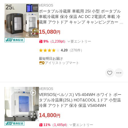
VERSOS
ポータブル冷蔵庫 車載用 25l 小型 ポータブル
車載冷蔵庫 保冷 保温 AC DC 2電源式 車載 冷
蔵庫 アウトドア キャンプ キャンピングカー 1
2V
15,080
円
9
%
（
1,239
pt
）
要エントリー
4.20
（
276
件
）
最短明日お届け
アイリストップマート
VERSOS
VERSOS(ベルソス) VS-404WH ホワイト ポー
タブル冷温庫(25L) HOT&COOL 1ドア 小型温
冷庫 アウトドア 保冷 保温 VS404WH
14,800
円
11
%
（
1,485
pt
）
要エントリー