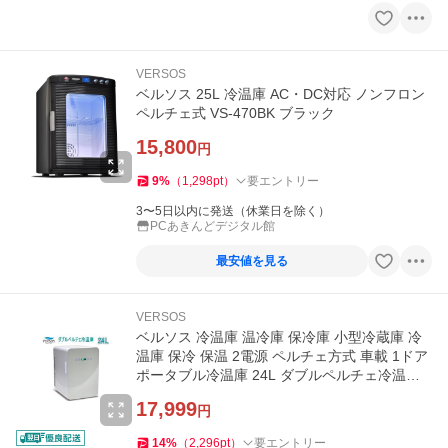
VERSOS
ベルソス 25L 冷温庫 AC・DC対応 ノンフロン
ペルチェ式 VS-470BK ブラック
15,800
円
9
%
（
1,298
pt
）
要エントリー
3〜5日以内に発送（休業日を除く）
PCあきんどデジタル館
最安値を見る
VERSOS
ベルソス 冷温庫 温冷庫 保冷庫 小型冷蔵庫 冷
温庫 保冷 保温 2電源 ペルチェ方式 車載 1ドア
ポータブル冷温庫 24L ダブルペルチェ冷温庫
ホワイト VS-440
17,999
円
14
%
（
2,296
pt
）
要エントリー