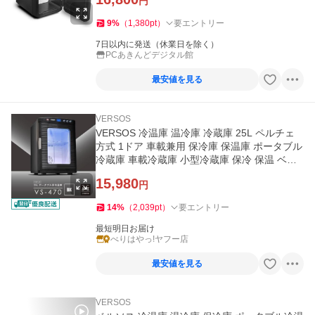
円
9
%
（
1,380
pt
）
要エントリー
7日以内に発送（休業日を除く）
PCあきんどデジタル館
最安値を見る
VERSOS
VERSOS 冷温庫 温冷庫 冷蔵庫 25L ペルチェ
方式 1ドア 車載兼用 保冷庫 保温庫 ポータブル
冷蔵庫 車載冷蔵庫 小型冷蔵庫 保冷 保温 ベル
ソス 25L冷温庫 VS-470BK
15,980
円
14
%
（
2,039
pt
）
要エントリー
最短明日お届け
べりはやっ!ヤフー店
最安値を見る
VERSOS