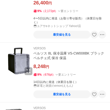
26,400
円
9
%
（
2,172
pt
）
要エントリー
4〜5日以内に発送（お取り寄せ販売）（休業日を除
く）
ユアサeネットショップ Yahoo!店
最安値を見る
VERSOS
ベルソス 8L 保冷温庫 VS-CW008BK ブラック
ペルチェ式 保冷 保温
8,248
円
9
%
（
676
pt
）
要エントリー
14日以内に発送（休業日を除く）
家電と雑貨のemon(えもん)
最安値を見る
VERSOS