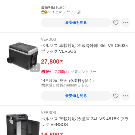
最短明日お届け
べりはやっ!ヤフー店
最安値を見る
VERSOS
ベルソス 車載対応 冷蔵冷凍庫 35L VS-CB035
ブラック VERSOS
27,800
円
9
%
（
2,285
pt
）
要エントリー
14日以内に発送（休業日を除く）
家電と雑貨のemon(えもん)
最安値を見る
VERSOS
ベルソス 車載対応 冷温庫 24L VS-481BK ブラ
ック VERSOS
16,800