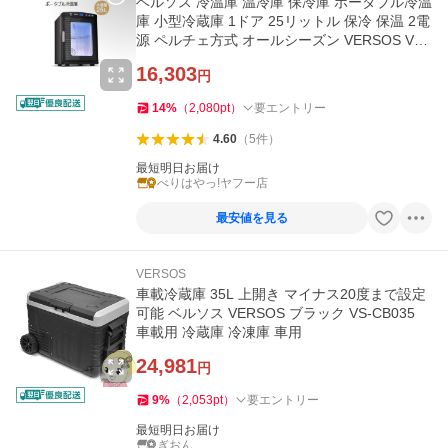
ベルソス 冷温庫 温冷庫 保冷庫 ポータブル冷温
庫 小型冷蔵庫 1ドア 25リットル 保冷 保温 2電
源 ペルチェ方式 オールシーズン VERSOS VS-
404BK ブラック
16,303
円
14
%
（
2,080
pt
）
要エントリー
4.60
（
5
件
）
最短明日お届け
べりはやっ!ヤフー店
最安値を見る
VERSOS
車載冷蔵庫 35L 上開き マイナス20度まで設定
可能 ベルソス VERSOS ブラック VS-CB035
車載用 冷蔵庫 冷凍庫 車用
24,981
円
9
%
（
2,053
pt
）
要エントリー
最短明日お届け
ぎおん