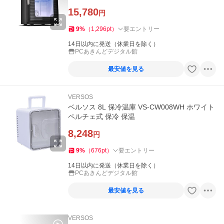
15,780
円
9
%
（
1,296
pt
）
要エントリー
14日以内に発送（休業日を除く）
PCあきんどデジタル館
最安値を見る
VERSOS
ベルソス 8L 保冷温庫 VS-CW008WH ホワイト
ペルチェ式 保冷 保温
8,248
円
9
%
（
676
pt
）
要エントリー
14日以内に発送（休業日を除く）
PCあきんどデジタル館
最安値を見る
VERSOS