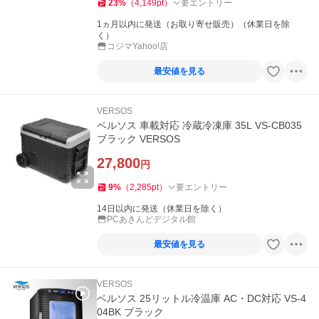
23
%
（
4,149
pt
）
要エントリー
1ヵ月以内に発送（お取り寄せ販売）（休業日を除
く）
コジマYahoo!店
最安値を見る
VERSOS
ベルソス 車載対応 冷蔵冷凍庫 35L VS-CB035
ブラック VERSOS
27,800
円
9
%
（
2,285
pt
）
要エントリー
14日以内に発送（休業日を除く）
PCあきんどデジタル館
最安値を見る
VERSOS
ベルソス 25リットル冷温庫 AC・DC対応 VS-4
04BK ブラック