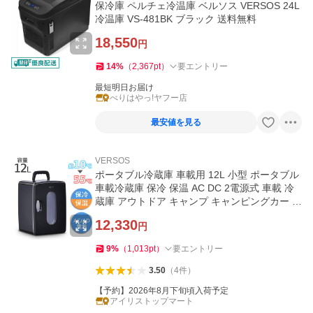
保冷庫 ペルチェ冷温庫 ベルソス VERSOS 24L
冷温庫 VS-481BK ブラック 送料無料
18,550
円
14
%
（
2,367
pt
）
要エントリー
最短明日お届け
べりはやっ!ヤフー店
最安値を見る
VERSOS
ポータブル冷蔵庫 車載用 12L 小型 ポータブル
車載冷蔵庫 保冷 保温 AC DC 2電源式 車載 冷
蔵庫 アウトドア キャンプ キャンピングカー 1
2V
12,330
円
9
%
（
1,013
pt
）
要エントリー
3.50
（
4
件
）
【予約】2026年8月下旬頃入荷予定
アイリストップマート