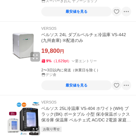
スーパーぎおん ヤフーショップ
最安値を見る
VERSOS
ベルソス 24L ダブルペルチェ冷温庫 VS-442
(九州倉庫) ※配達のみ
19,800
円
9
%
（
1,629
pt
）
要エントリー
2〜3日以内に発送（休業日を除く）
デジ倉
最安値を見る
VERSOS
ベルソス 25L冷温庫 VS-404 ホワイト(WH) ブ
ラック(BK) ポータブル 小型 保冷保温ボックス
保冷庫 保温庫 ペルチェ式 AC/DC 2電源 家庭
車載対応 持ち手付き
お取り寄せ