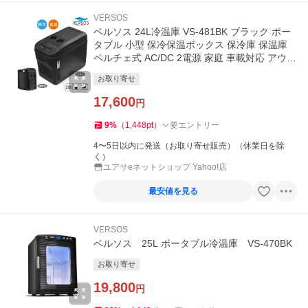
VERSOS
ベルソス 24L冷温庫 VS-481BK ブラック ポー
タブル 小型 保冷保温ボックス 保冷庫 保温庫
ペルチェ式 AC/DC 2電源 家庭 車載対応 アウト
ドア 仕切り板付き
お取り寄せ
17,600
円
9
%
（
1,448
pt
）
要エントリー
4〜5日以内に発送（お取り寄せ販売）（休業日を除
く）
ユアサeネットショップ Yahoo!店
最安値を見る
VERSOS
ベルソス 25L ポータブル冷温庫 VS-470BK
お取り寄せ
19,800
円