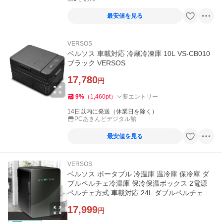
最安値を見る
VERSOS
ベルソス 車載対応 冷蔵冷凍庫 10L VS-CB010
ブラック VERSOS
17,780
円
9
%
（
1,460
pt
）
要エントリー
14日以内に発送（休業日を除く）
PCあきんどデジタル館
最安値を見る
VERSOS
ベルソス ポータブル 冷温庫 温冷庫 保冷庫 ダ
ブルペルチェ冷温庫 保冷保温ボックス 2電源
ペルチェ方式 車載対応 24L ダブルペルチェ冷
温庫 VS-440BK ブラック
17,999
円