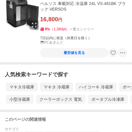
ベルソス 車載対応 冷温庫 24L VS-481BK ブラ
ック VERSOS
16,800
円
9
%
（
1,380
pt
）
要エントリー
7日以内に発送（休業日を除く）
PCあきんど
最安値を見る
人気検索キーワードで探す
マキタ冷蔵庫
マキタ 冷蔵庫
ハイコーキ 冷蔵庫
ポー
小型冷蔵庫
クーラーボックス 電気
ポータブル冷凍庫
このページの関連情報
カテゴリ