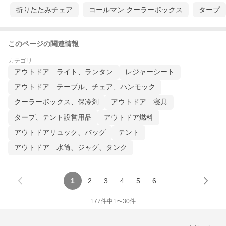
折りたたみチェア
コールマン クーラーボックス
タープ
このページの関連情報
カテゴリ
アウトドア ライト、ランタン
レジャーシート
アウトドア テーブル、チェア、ハンモック
クーラーボックス、保冷剤
アウトドア 寝具
タープ、テント設営用品
アウトドア燃料
アウトドアリュック、バッグ
テント
アウトドア 水筒、ジャグ、タンク
1
2
3
4
5
6
177
件中
1
〜
30
件