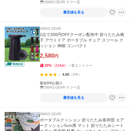
SWAG GEAR ヤフー店
最安値を見る
SWAG GEAR
2点で200円OFFクーポン配布中 折りたたみ椅
子 アウトドア ポータブル チェア スツール ク
ッション 伸縮 コンパクト
2,580
円
10
%
（
234
pt
）
要エントリー
4.00
（
5
件
）
最短8/9お届け
SWAG GEAR ヤフー店
最安値を見る
SWAG GEAR
ポータブルクッション 折りたたみ座布団 エア
ークッション5cm厚 マット 折りたたみシート