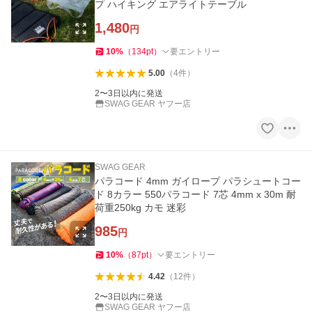
プ ハイキング エアライトテーブル
1,480
円
10
%
（
134
pt
）
要エントリー
5.00
（
4
件
）
2〜3日以内に発送
SWAG GEAR ヤフー店
SWAG GEAR
パラコード 4mm ガイロープ パラシュートコー
ド 8カラー 550パラコード 7芯 4mm x 30m 耐
荷重250kg カモ 迷彩
985
円
10
%
（
87
pt
）
要エントリー
4.42
（
12
件
）
2〜3日以内に発送
SWAG GEAR ヤフー店