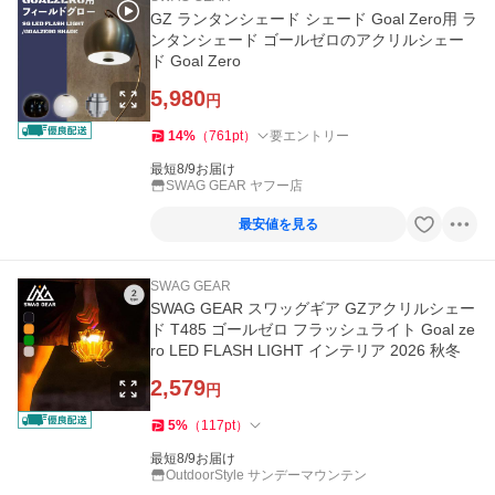
GZ ランタンシェード シェード Goal Zero用 ラ
ンタンシェード ゴールゼロのアクリルシェー
ド Goal Zero
5,980
円
14
%
（
761
pt
）
要エントリー
最短8/9お届け
SWAG GEAR ヤフー店
最安値を見る
SWAG GEAR
SWAG GEAR スワッグギア GZアクリルシェー
ド T485 ゴールゼロ フラッシュライト Goal ze
ro LED FLASH LIGHT インテリア 2026 秋冬
2,579
円
5
%
（
117
pt
）
最短8/9お届け
OutdoorStyle サンデーマウンテン