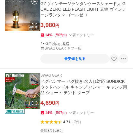
GZヴィンテージランタンケースシェード大 G
OAL ZERO LED FLASH LIGHT 真鍮 ヴィンテ
ージランタン ゴールゼロ
3,980
円
14
%
（
505
pt
）
要エントリー
2〜3日以内に発送
SWAG GEAR ヤフー店
最安値を見る
SWAG GEAR
ペグハンマー ペグ抜き 名入れ対応 SUNDICK
ウッドハンドル キャンプ ハンマー キャンプ用
品 ショート テント タープ
4,690
円
14
%
（
597
pt
）
要エントリー
4.71
（
7
件
）
最短8/9お届け