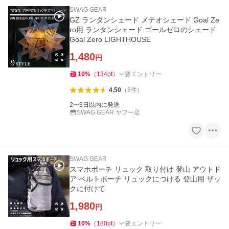
SWAG GEAR
GZ ランタンシェード メテオシェード Goal Ze
ro用 ランタンシェード ゴールゼロのシェード
Goal Zero LIGHTHOUSE
1,480
円
10
%
（
134
pt
）
要エントリー
4.50
（
8
件
）
2〜3日以内に発送
SWAG GEAR ヤフー店
SWAG GEAR
スマホポーチ リュック 取り付け 登山 アウトド
ア ベルトポーチ リュックにつける 登山用 ザッ
クに付けて
1,980
円
10
%
（
180
pt
）
要エントリー