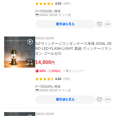
4.50
（
6
件
）
2〜3日以内に発送
SWAG GEAR ヤフー店
最安値を見る
SWAG GEAR
GZヴィンテージランタンケース本体 GOAL ZE
RO LED FLASH LIGHT 真鍮 ヴィンテージラン
タン ゴールゼロ
14,800
円
14
%
（
1,888
pt
）
要エントリー
4.60
（
5
件
）
2〜3日以内に発送
SWAG GEAR ヤフー店
最安値を見る
SWAG GEAR