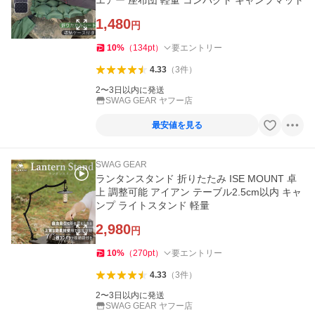
エアー 座布団 軽量 コンパクト キャンプマット
1,480
円
10
%
（
134
pt
）
要エントリー
4.33
（
3
件
）
2〜3日以内に発送
SWAG GEAR ヤフー店
最安値を見る
SWAG GEAR
ランタンスタンド 折りたたみ ISE MOUNT 卓
上 調整可能 アイアン テーブル2.5cm以内 キャ
ンプ ライトスタンド 軽量
2,980
円
10
%
（
270
pt
）
要エントリー
4.33
（
3
件
）
2〜3日以内に発送
SWAG GEAR ヤフー店