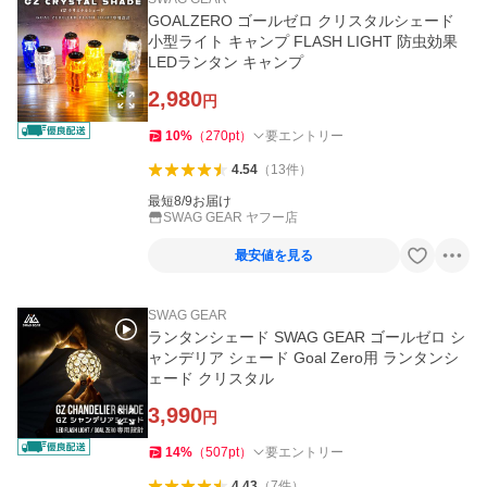
GOALZERO ゴールゼロ クリスタルシェード
小型ライト キャンプ FLASH LIGHT 防虫効果
LEDランタン キャンプ
2,980
円
10
%
（
270
pt
）
要エントリー
4.54
（
13
件
）
最短8/9お届け
SWAG GEAR ヤフー店
最安値を見る
SWAG GEAR
ランタンシェード SWAG GEAR ゴールゼロ シ
ャンデリア シェード Goal Zero用 ランタンシ
ェード クリスタル
3,990
円
14
%
（
507
pt
）
要エントリー
4.43
（
7
件
）