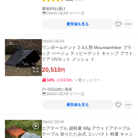
最短8/9お届け
SWAG GEAR ヤフー店
最安値を見る
SWAG GEAR
ワンポールテント 2-3人用 Mountainhiker ブラ
ック ベージュ ティピーテント キャンプ アウト
ドア UVカット メッシュ イ
20,510
円
14
%
（
2,617
pt
）
要エントリー
2〜3日以内に発送
SWAG GEAR ヤフー店
最安値を見る
SWAG GEAR
エアテーブル 超軽量 68g アウトドアテーブル
テーブル 折りたたみ式 コンパクト 軽量 キャン