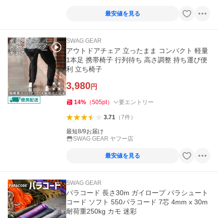
最安値を見る
SWAG GEAR
アウトドアチェア 立ったまま コンパクト 軽量
1本足 携帯椅子 行列待ち 高さ調整 持ち運び便
利 立ち椅子
3,980
円
14
%
（
505
pt
）
要エントリー
3.71
（
7
件
）
最短8/9お届け
SWAG GEAR ヤフー店
最安値を見る
SWAG GEAR
パラコード 長さ30m ガイロープ パラシュート
コード ソフト 550パラコード 7芯 4mm x 30m
耐荷重250kg カモ 迷彩