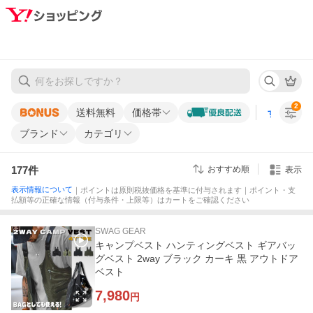
2
送料無料
価格帯
すべての条
ブランド
カテゴリ
177
件
おすすめ順
表示
表示情報について
｜ポイントは原則税抜価格を基準に付与されます｜ポイント・支
払額等の正確な情報（付与条件・上限等）はカートをご確認ください
SWAG GEAR
キャンプベスト ハンティングベスト ギアバッ
グベスト 2way ブラック カーキ 黒 アウトドア
ベスト
7,980
円