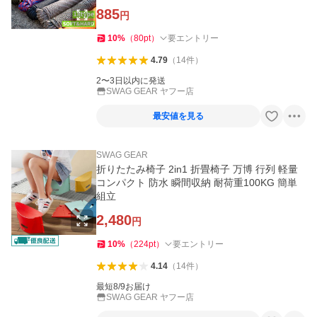
885
円
10
%
（
80
pt
）
要エントリー
4.79
（
14
件
）
2〜3日以内に発送
SWAG GEAR ヤフー店
最安値を見る
SWAG GEAR
折りたたみ椅子 2in1 折畳椅子 万博 行列 軽量
コンパクト 防水 瞬間収納 耐荷重100KG 簡単
組立
2,480
円
10
%
（
224
pt
）
要エントリー
4.14
（
14
件
）
最短8/9お届け
SWAG GEAR ヤフー店