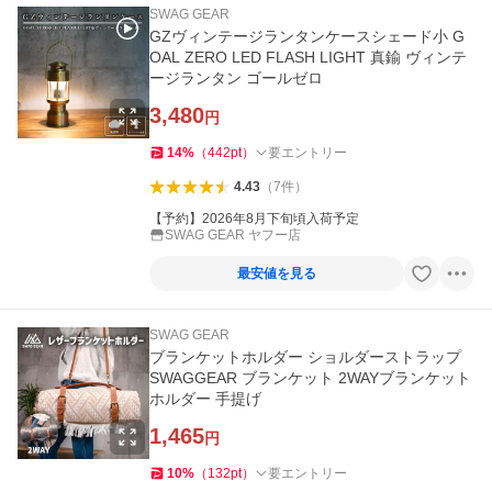
SWAG GEAR
GZヴィンテージランタンケースシェード小 G
OAL ZERO LED FLASH LIGHT 真鍮 ヴィンテ
ージランタン ゴールゼロ
3,480
円
14
%
（
442
pt
）
要エントリー
4.43
（
7
件
）
【予約】2026年8月下旬頃入荷予定
SWAG GEAR ヤフー店
最安値を見る
SWAG GEAR
ブランケットホルダー ショルダーストラップ
SWAGGEAR ブランケット 2WAYブランケット
ホルダー 手提げ
1,465
円
10
%
（
132
pt
）
要エントリー