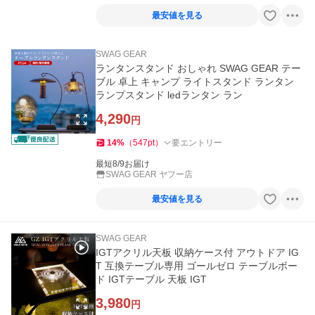
最安値を見る
SWAG GEAR
ランタンスタンド おしゃれ SWAG GEAR テー
ブル 卓上 キャンプ ライトスタンド ランタン
ランプスタンド ledランタン ラン
4,290
円
14
%
（
547
pt
）
要エントリー
最短8/9お届け
SWAG GEAR ヤフー店
最安値を見る
SWAG GEAR
IGTアクリル天板 収納ケース付 アウトドア IG
T 互換テーブル専用 ゴールゼロ テーブルボー
ド IGTテーブル 天板 IGT
3,980
円