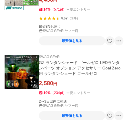
円
14
%
（
571
pt
）
要エントリー
4.67
（
3
件
）
最短8/9お届け
SWAG GEAR ヤフー店
最安値を見る
SWAG GEAR
GZ ランタンシェード ゴールゼロ LEDランタ
ンパーツ オプション アクセサリー Goal Zero
用 ランタンシェード ゴールゼロ
2,580
円
10
%
（
234
pt
）
要エントリー
2〜3日以内に発送
SWAG GEAR ヤフー店
最安値を見る