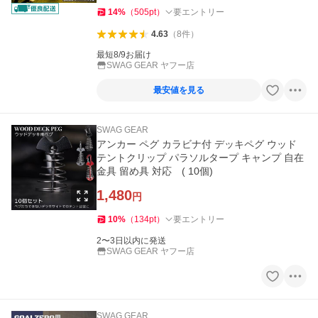
14
%
（
505
pt
）
要エントリー
4.63
（
8
件
）
最短8/9お届け
SWAG GEAR ヤフー店
最安値を見る
SWAG GEAR
アンカー ペグ カラビナ付 デッキペグ ウッド
テントクリップ パラソルタープ キャンプ 自在
金具 留め具 対応 ( 10個)
1,480
円
10
%
（
134
pt
）
要エントリー
2〜3日以内に発送
SWAG GEAR ヤフー店
SWAG GEAR