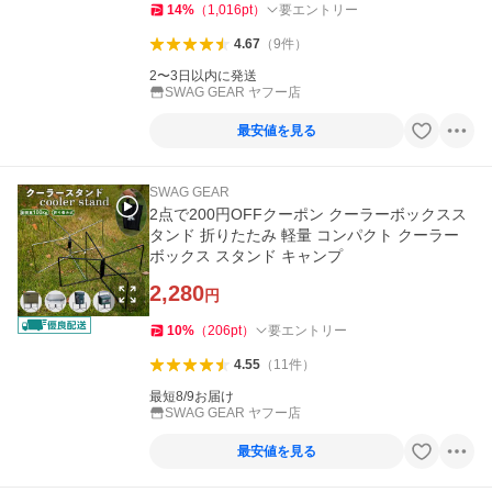
14
%
（
1,016
pt
）
要エントリー
4.67
（
9
件
）
2〜3日以内に発送
SWAG GEAR ヤフー店
最安値を見る
SWAG GEAR
2点で200円OFFクーポン クーラーボックスス
タンド 折りたたみ 軽量 コンパクト クーラー
ボックス スタンド キャンプ
2,280
円
10
%
（
206
pt
）
要エントリー
4.55
（
11
件
）
最短8/9お届け
SWAG GEAR ヤフー店
最安値を見る