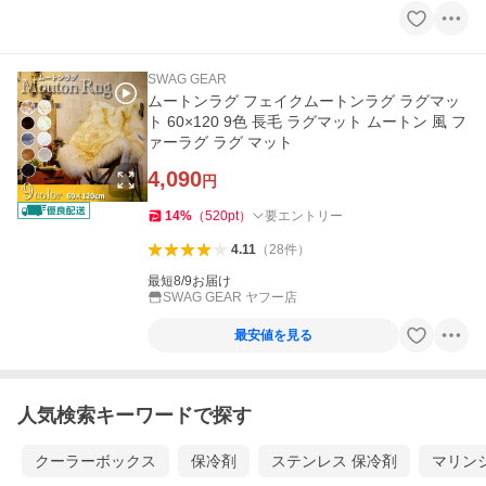
SWAG GEAR
ムートンラグ フェイクムートンラグ ラグマッ
ト 60×120 9色 長毛 ラグマット ムートン 風 フ
ァーラグ ラグ マット
4,090
円
14
%
（
520
pt
）
要エントリー
4.11
（
28
件
）
最短8/9お届け
SWAG GEAR ヤフー店
最安値を見る
人気検索キーワードで探す
クーラーボックス
保冷剤
ステンレス 保冷剤
マリン