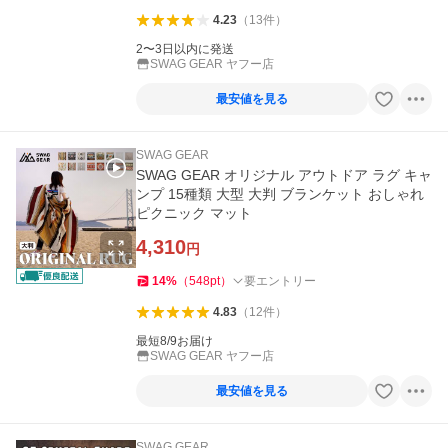
4.23
（
13
件
）
2〜3日以内に発送
SWAG GEAR ヤフー店
最安値を見る
SWAG GEAR
SWAG GEAR オリジナル アウトドア ラグ キャ
ンプ 15種類 大型 大判 ブランケット おしゃれ
ピクニック マット
4,310
円
14
%
（
548
pt
）
要エントリー
4.83
（
12
件
）
最短8/9お届け
SWAG GEAR ヤフー店
最安値を見る
SWAG GEAR