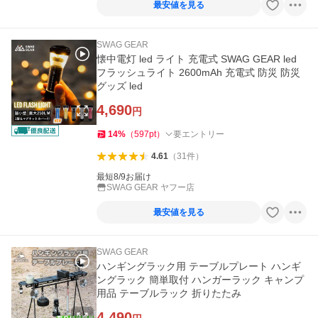
最安値を見る
SWAG GEAR
懐中電灯 led ライト 充電式 SWAG GEAR led
フラッシュライト 2600mAh 充電式 防災 防災
グッズ led
4,690
円
14
%
（
597
pt
）
要エントリー
4.61
（
31
件
）
最短8/9お届け
SWAG GEAR ヤフー店
最安値を見る
SWAG GEAR
ハンギングラック用 テーブルプレート ハンギ
ングラック 簡単取付 ハンガーラック キャンプ
用品 テーブルラック 折りたたみ
4,490