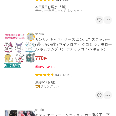
本日翌日お届け非対応
カバー専門エール公式ショップ
sanrio
サンリオキャラクターズ エンボス ステッカー
(選べる6種類) マイメロディ クロミ シナモロー
ル ポムポムプリン ポチャッコ ハンギョドン エ
ンブレム シール
770
円
5
%
（
34
pt
）
4.68
（
31
件
）
最短8/12お届け
グリングリン
sanrio
キティ カーシートクッション カー座椅子Ｌ字