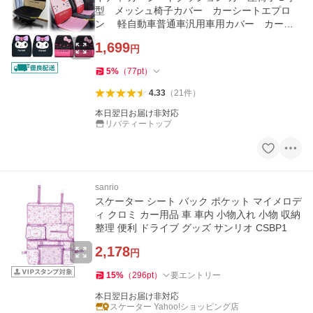
型 メッシュ椅子カバー カーシートエプロ
ン 軽自動車普通車汎用車用カバー カーザ
イス 座布団
1,699
円
5
%
（
77
pt
）
4.33
（
21
件
）
本日翌日お届け非対応
リバティートップ
sanrio
スケーター シート バック ポケット マイメロデ
ィ クロミ カー用品 車 車内 小物入れ 小物 収納
整理 便利 ドライブ グッズ サンリオ CSBP1
2,178
円
15
%
（
296
pt
）
要エントリー
本日翌日お届け非対応
スケーター Yahoo!ショッピング店