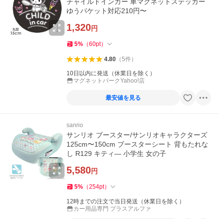
チャイルドインカー 車マグネットステッカー
ゆうパケット対応210円〜
1,320
円
5
%
（
60
pt
）
4.80
（
5
件
）
10日以内に発送（休業日を除く）
マグネットパークYahoo!店
最安値を見る
sanrio
サンリオ ブースター/サンリオキャラクターズ
125cm〜150cm ブースターシート 背もたれな
し R129 キティ― 小学生 女の子
5,580
円
5
%
（
254
pt
）
12時までの注文で当日発送（休業日を除く）
カー用品専門 プラスアルファ