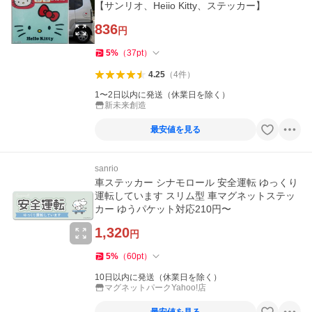
【サンリオ、Heiio Kitty、ステッカー】
836
円
5
%
（
37
pt
）
4.25
（
4
件
）
1〜2日以内に発送（休業日を除く）
新未来創造
最安値を見る
sanrio
車ステッカー シナモロール 安全運転 ゆっくり
運転しています スリム型 車マグネットステッ
カー ゆうパケット対応210円〜
1,320
円
5
%
（
60
pt
）
10日以内に発送（休業日を除く）
マグネットパークYahoo!店