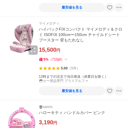
最安値を見る
マイメロディ
ハイバックFIXコンパクト マイメロディ＆クロ
ミ ISOFIX 100cm〜150cm チャイルドシート
ブースター 背もたれなし
15,500
円
5
%
（
710
pt
）
5.00
（
5
件
）
12時までの注文で当日発送（休業日を除く）
カー用品専門 プラスアルファ
最安値を見る
sanrio
ハローキティ ハンドルカバー ピンク
3,190
円