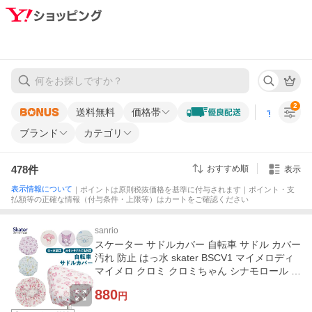
2
送料無料
価格帯
すべての条
ブランド
カテゴリ
478
件
おすすめ順
表示
表示情報について
｜ポイントは原則税抜価格を基準に付与されます｜ポイント・支
払額等の正確な情報（付与条件・上限等）はカートをご確認ください
sanrio
スケーター サドルカバー 自転車 サドル カバー
汚れ 防止 はっ水 skater BSCV1 マイメロディ
マイメロ クロミ クロミちゃん シナモロール シ
ナモン サンリオ
880
円