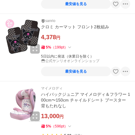
最安値を見る
sanrio
クロミ カーマット フロント2枚組み
4,378
円
5
%
（
199
pt
）
5日以内に発送（休業日を除く）
公式サンリオオンラインショップ
最安値を見る
マイメロディ
ハイバックジュニア マイメロディ＆フラワー 1
00cm〜150cm チャイルドシート ブースター
背もたれなし
13,000
円
5
%
（
596
pt
）