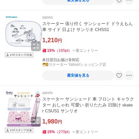
最安値を見る
sanrio
スケーター 張り付く サンシェード ドラえもん
車 サイド 日よけ サンリオ CHSS1
1,210
円
15
%
（
165
pt
）
要エントリー
本日翌日お届け非対応
スケーター Yahoo!ショッピング店
最安値を見る
sanrio
スケーター サンシェード 車 フロント キャラク
ター おしゃれ 可愛い 折りたたみ 日除け skate
r CSUS1 サンリオ
1,980
円
15
%
（
270
pt
）
要エントリー