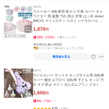
sanrio
スケーター 自転車用 前カゴ 巾着 カバー キャ
ラクター 雨 盗難 汚れ 防止 対策 はっ水 skater
BBCV1 マイメロディ クロミ シナモロール サ
ンリオ
1,870
円
15
%
（
255
pt
）
要エントリー
本日翌日お届け非対応
スケーター Yahoo!ショッピング店
最安値を見る
sanrio
サドルカバー サンリオ キッズサドル用 自転車
カバー 撥水 お下がり 自転車 子ども キッズ 汚
れ キズ 防止 キティ ポムポムプリン クロミ シ
ナモロール 女の子
1,650
円
5
%
（
75
pt
）
4.75
（
12
件
）