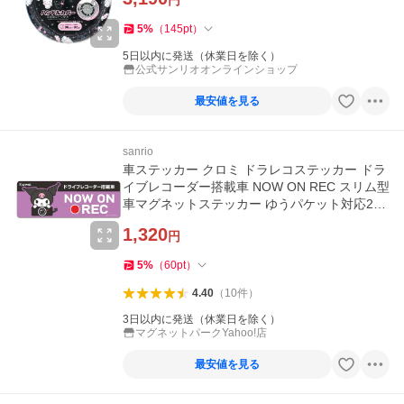
円
5
%
（
145
pt
）
5日以内に発送（休業日を除く）
公式サンリオオンラインショップ
最安値を見る
sanrio
車ステッカー クロミ ドラレコステッカー ドラ
イブレコーダー搭載車 NOW ON REC スリム型
車マグネットステッカー ゆうパケット対応210
円〜
1,320
円
5
%
（
60
pt
）
4.40
（
10
件
）
3日以内に発送（休業日を除く）
マグネットパークYahoo!店
最安値を見る