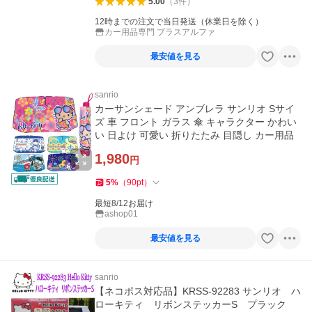
5.00
（
3
件
）
12時までの注文で当日発送（休業日を除く）
カー用品専門 プラスアルファ
最安値を見る
sanrio
カーサンシェード アンブレラ サンリオ Sサイ
ズ 車 フロント ガラス 傘 キャラクター かわい
い 日よけ 可愛い 折りたたみ 目隠し カー用品
1,980
円
5
%
（
90
pt
）
最短8/12お届け
ashop01
最安値を見る
sanrio
【ネコポス対応品】KRSS-92283 サンリオ ハ
ローキティ リボンステッカーS プラック