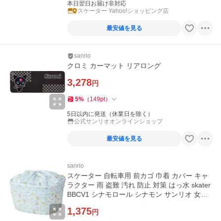
本日翌日お届け非対応
スケーター Yahoo!ショッピング店
最安値を見る
sanrio
クロミ カーマット リアロング
3,278
円
5
%
（
149
pt
）
5日以内に発送（休業日を除く）
公式サンリオオンラインショップ
最安値を見る
sanrio
スケーター 自転車用 前カゴ 巾着 カバー キャ
ラクター 雨 盗難 汚れ 防止 対策 はっ水 skater
BBCV1 シナモロール シナモン サンリオ 女の
子 女子
1,375
円