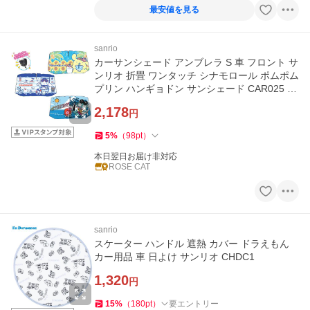
最安値を見る
sanrio
カーサンシェード アンブレラ S 車 フロント サ
ンリオ 折畳 ワンタッチ シナモロール ポムポム
プリン ハンギョドン サンシェード CAR025 C
AR027 CAR029
2,178
円
5
%
（
98
pt
）
本日翌日お届け非対応
ROSE CAT
sanrio
スケーター ハンドル 遮熱 カバー ドラえもん
カー用品 車 日よけ サンリオ CHDC1
1,320
円
15
%
（
180
pt
）
要エントリー