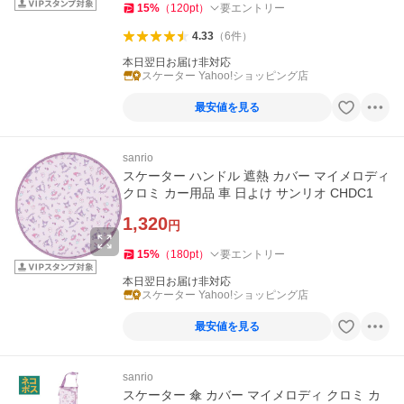
15
%
（
120
pt
）
要エントリー
4.33
（
6
件
）
本日翌日お届け非対応
スケーター Yahoo!ショッピング店
最安値を見る
sanrio
スケーター ハンドル 遮熱 カバー マイメロディ
クロミ カー用品 車 日よけ サンリオ CHDC1
1,320
円
15
%
（
180
pt
）
要エントリー
本日翌日お届け非対応
スケーター Yahoo!ショッピング店
最安値を見る
sanrio
スケーター 傘 カバー マイメロディ クロミ カ