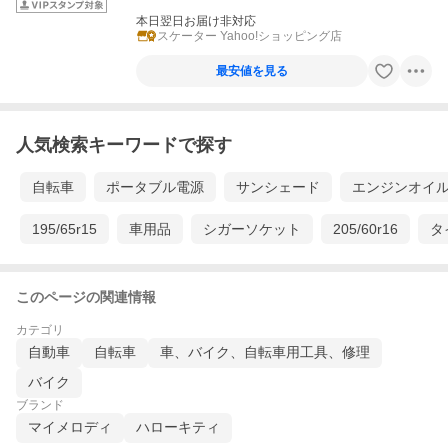
本日翌日お届け非対応
スケーター Yahoo!ショッピング店
最安値を見る
人気検索キーワードで探す
自転車
ポータブル電源
サンシェード
エンジンオイ
195/65r15
車用品
シガーソケット
205/60r16
タ
このページの関連情報
カテゴリ
自動車
自転車
車、バイク、自転車用工具、修理
バイク
ブランド
マイメロディ
ハローキティ