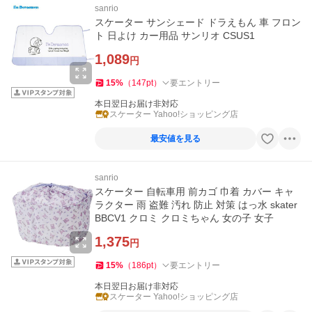
sanrio
スケーター サンシェード ドラえもん 車 フロン
ト 日よけ カー用品 サンリオ CSUS1
1,089
円
15
%
（
147
pt
）
要エントリー
本日翌日お届け非対応
スケーター Yahoo!ショッピング店
最安値を見る
sanrio
スケーター 自転車用 前カゴ 巾着 カバー キャ
ラクター 雨 盗難 汚れ 防止 対策 はっ水 skater
BBCV1 クロミ クロミちゃん 女の子 女子
1,375
円
15
%
（
186
pt
）
要エントリー
本日翌日お届け非対応
スケーター Yahoo!ショッピング店