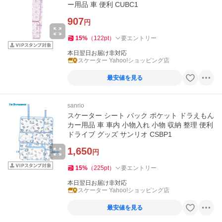
ー用品 車 便利 CUBC1
907
円
15
%
（
122
pt
）
要エントリー
本日翌日お届け非対応
スケーター Yahoo!ショッピング店
最安値を見る
sanrio
スケーター シート バック ポケット ドラえもん
カー用品 車 車内 小物入れ 小物 収納 整理 便利
ドライブ グッズ サンリオ CSBP1
1,650
円
15
%
（
225
pt
）
要エントリー
本日翌日お届け非対応
スケーター Yahoo!ショッピング店
最安値を見る