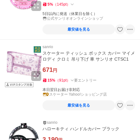
5
%
（
145
pt
）
5日以内に発送（休業日を除く）
公式サンリオオンラインショップ
最安値を見る
sanrio
スケーター ティッシュ ボックス カバー マイメ
ロディ クロミ 吊り下げ 車 サンリオ CTSC1
671
円
15
%
（
91
pt
）
要エントリー
本日翌日お届け非対応
スケーター Yahoo!ショッピング店
最安値を見る
sanrio
ハローキティ ハンドルカバー ブラック
3,190