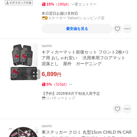
15
%
（
186
pt
）
要エントリー
本日翌日お届け非対応
スケーター Yahoo!ショッピング店
最安値を見る
sanrio
キティカーマット前後セット フロント2枚+リ
ア用 おしゃれ安い 汎用車用フロアマット
泥落とし 屋外 ガーデニング
6,899
円
5
%
（
315
pt
）
【予約】2026年8月下旬頃入荷予定
リバティートップ
sanrio
車ステッカー クロミ 丸型15cm CHILD IN CAR