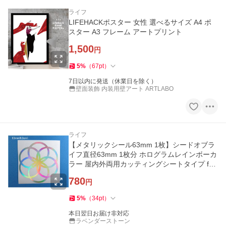
ライフ
LIFEHACKポスター 女性 選べるサイズ A4 ポ
スター A3 フレーム アートプリント
1,500
円
5
%
（
67
pt
）
7日以内に発送（休業日を除く）
壁面装飾 内装用壁アート ARTLABO
ライフ
【メタリックシール63mm 1枚】シードオブラ
イフ直径63mm 1枚分 ホログラムレインボーカ
ラー 屋内外両用カッティングシートタイプ fols
t503
780
円
5
%
（
34
pt
）
本日翌日お届け非対応
ラベンダーストーン