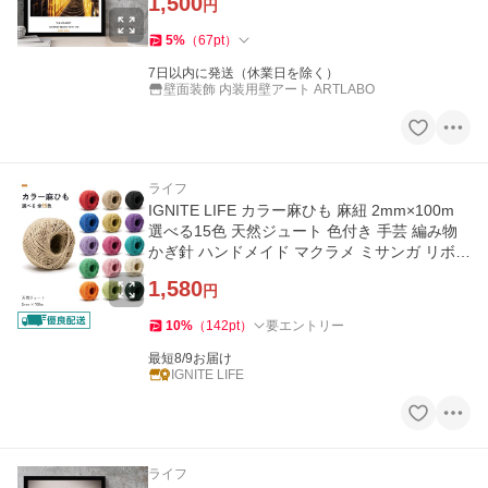
1,500
円
5
%
（
67
pt
）
7日以内に発送（休業日を除く）
壁面装飾 内装用壁アート ARTLABO
ライフ
IGNITE LIFE カラー麻ひも 麻紐 2mm×100m
選べる15色 天然ジュート 色付き 手芸 編み物
かぎ針 ハンドメイド マクラメ ミサンガ リボン
ラッピング 黒 赤
1,580
円
10
%
（
142
pt
）
要エントリー
最短8/9お届け
IGNITE LIFE
ライフ