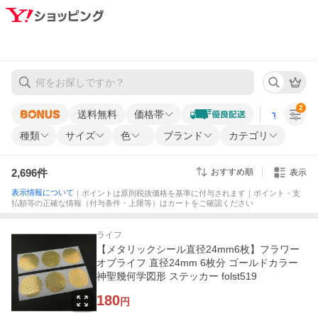
2
送料無料
価格帯
すべての条
種類
サイズ
色
ブランド
カテゴリ
2,696
件
おすすめ順
表示
表示情報について
｜ポイントは原則税抜価格を基準に付与されます｜ポイント・支
払額等の正確な情報（付与条件・上限等）はカートをご確認ください
ライフ
【メタリックシール直径24mm6枚】フラワー
オブライフ 直径24mm 6枚分 ゴールドカラー
神聖幾何学図形 ステッカー folst519
180
円