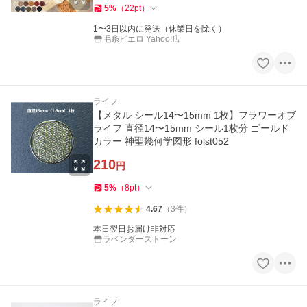
5
%
（
22
pt
）
1〜3日以内に発送（休業日を除く）
毛糸ピエロ Yahoo!店
ライフ
【メタル シール14〜15mm 1枚】フラワーオブ
ライフ 直径14〜15mm シール1枚分 ゴールド
カラー 神聖幾何学図形 folst052
210
円
5
%
（
8
pt
）
4.67
（
3
件
）
本日翌日お届け非対応
ラベンダーストーン
ライフ