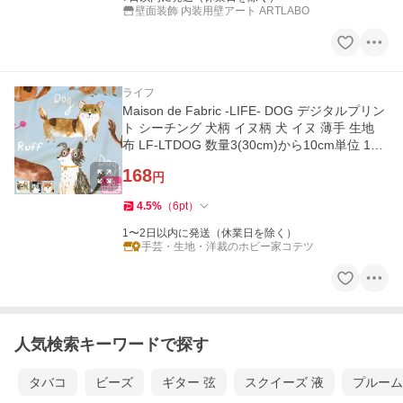
壁面装飾 内装用壁アート ARTLABO
ライフ
Maison de Fabric -LIFE- DOG デジタルプリン
ト シーチング 犬柄 イヌ柄 犬 イヌ 薄手 生地
布 LF-LTDOG 数量3(30cm)から10cm単位 142
0
168
円
4.5
%
（
6
pt
）
1〜2日以内に発送（休業日を除く）
手芸・生地・洋裁のホビー家コテツ
人気検索キーワードで探す
タバコ
ビーズ
ギター 弦
スクイーズ 液
プルーム