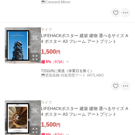
Crescent Mirror
ライフ
LIFEHACKポスター 建築 建物 選べるサイズ A
4 ポスター A3 フレーム アートプリント
1,500
円
5
%
（
67
pt
）
7日以内に発送（休業日を除く）
壁面装飾 内装用壁アート ARTLABO
ライフ
LIFEHACKポスター 建築 建物 選べるサイズ A
4 ポスター A3 フレーム アートプリント
1,500
円
5
%
（
67
pt
）