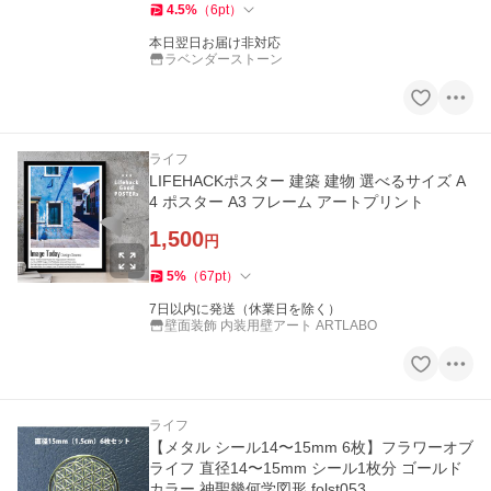
4.5
%
（
6
pt
）
本日翌日お届け非対応
ラベンダーストーン
ライフ
LIFEHACKポスター 建築 建物 選べるサイズ A
4 ポスター A3 フレーム アートプリント
1,500
円
5
%
（
67
pt
）
7日以内に発送（休業日を除く）
壁面装飾 内装用壁アート ARTLABO
ライフ
【メタル シール14〜15mm 6枚】フラワーオブ
ライフ 直径14〜15mm シール1枚分 ゴールド
カラー 神聖幾何学図形 folst053