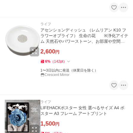
ライフ
アセンションディッシュ （レムリアン K10 フ
ラワーオブライフ） 生命の花 ※浄化アイテ
ム 天然石やパワーストーン、お部屋や空間の
浄化に
2,600
円
6
%
（
142
pt
）
1〜3日以内に発送（休業日を除く）
Crescent Mirror
ライフ
LIFEHACKポスター 女性 選べるサイズ A4 ポ
スター A3 フレーム アートプリント
1,500
円