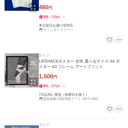
460
円
5
%
（
20
pt
）
本日翌日お届け非対応
ラベンダーストーン
ライフ
LIFEHACKポスター 女性 選べるサイズ A4 ポ
スター A3 フレーム アートプリント
1,500
円
5
%
（
67
pt
）
7日以内に発送（休業日を除く）
壁面装飾 内装用壁アート ARTLABO
ライフ