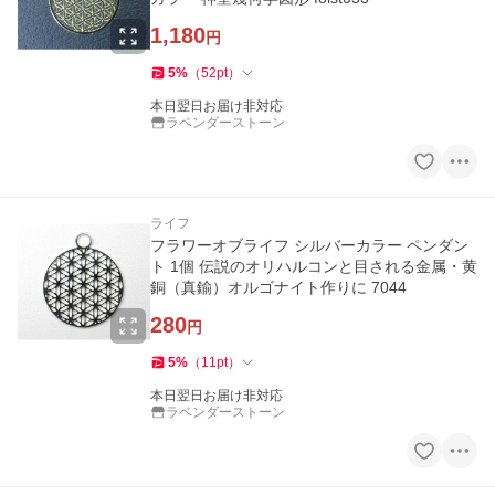
1,180
円
5
%
（
52
pt
）
本日翌日お届け非対応
ラベンダーストーン
ライフ
フラワーオブライフ シルバーカラー ペンダン
ト 1個 伝説のオリハルコンと目される金属・黄
銅（真鍮）オルゴナイト作りに 7044
280
円
5
%
（
11
pt
）
本日翌日お届け非対応
ラベンダーストーン