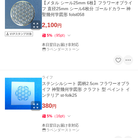
【メタル シール25mm 6枚】フラワーオブライ
フ 直径25mm シール6枚分 ゴールドカラー 神
聖幾何学図形 folst058
2,100
円
5
%
（
95
pt
）
本日翌日お届け非対応
ラベンダーストーン
ライフ
ステンシルシート 図柄2.5cm フラワーオブラ
イフ 神聖幾何学図形 クラフト 型 ペイント イ
ンテリア st-folk25
380
円
5
%
（
16
pt
）
本日翌日お届け非対応
ラベンダーストーン