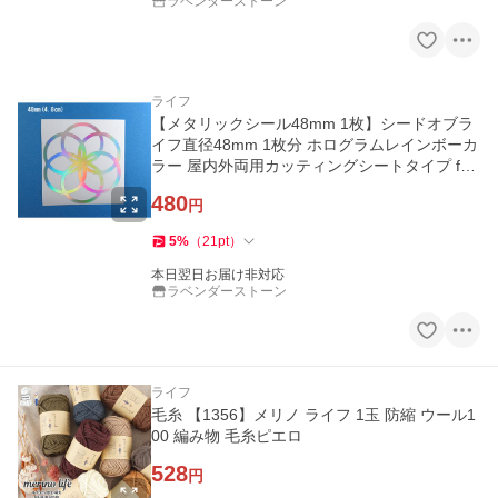
ラベンダーストーン
ライフ
【メタリックシール48mm 1枚】シードオブラ
イフ直径48mm 1枚分 ホログラムレインボーカ
ラー 屋内外両用カッティングシートタイプ fols
t502
480
円
5
%
（
21
pt
）
本日翌日お届け非対応
ラベンダーストーン
ライフ
毛糸 【1356】メリノ ライフ 1玉 防縮 ウール1
00 編み物 毛糸ピエロ
528
円