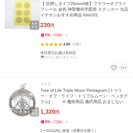
【 箔押しタイプ25mm6枚】フラワーオブライ
フシール 金色 神聖幾何学図形 ステッカー 当店
イチオシおすすめ商品 folst101
230
円
5
%
（
10
pt
）
4.80
（
5
件
）
本日翌日お届け非対応
ラベンダーストーン
ライフ
Tree of Life Triple Moon Pentagram [トゥリ
ー・オブ・ライフ・トリプルムーン・ペンタグ
ラム] ※ 魔術用品 儀式用品 おまじないグ
ッズ 占いなど
1,320
円
6
%
（
72
pt
）
1〜3日以内に発送（休業日を除く）