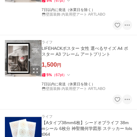
5
%
（
67
pt
）
7日以内に発送（休業日を除く）
壁面装飾 内装用壁アート ARTLABO
ライフ
LIFEHACKポスター 女性 選べるサイズ A4 ポ
スター A3 フレーム アートプリント
1,500
円
5
%
（
67
pt
）
7日以内に発送（休業日を除く）
壁面装飾 内装用壁アート ARTLABO
ライフ
【Aタイプ38mm6枚】シードオブライフ 38m
mシール 6枚分 神聖幾何学図形 ステッカー fols
t064