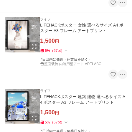
ライフ
LIFEHACKポスター 女性 選べるサイズ A4 ポ
スター A3 フレーム アートプリント
1,500
円
5
%
（
67
pt
）
7日以内に発送（休業日を除く）
壁面装飾 内装用壁アート ARTLABO
ライフ
LIFEHACKポスター 建築 建物 選べるサイズ A
4 ポスター A3 フレーム アートプリント
1,500
円
5
%
（
67
pt
）
7日以内に発送（休業日を除く）