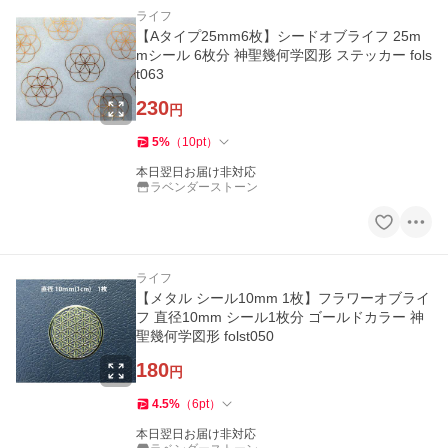
ライフ
【Aタイプ25mm6枚】シードオブライフ 25m
mシール 6枚分 神聖幾何学図形 ステッカー fols
t063
230
円
5
%
（
10
pt
）
本日翌日お届け非対応
ラベンダーストーン
ライフ
【メタル シール10mm 1枚】フラワーオブライ
フ 直径10mm シール1枚分 ゴールドカラー 神
聖幾何学図形 folst050
180
円
4.5
%
（
6
pt
）
本日翌日お届け非対応