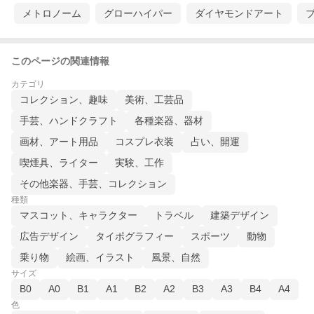
メトロノーム
グローハイパー
ダイヤモンドアート
このページの関連情報
カテゴリ
コレクション、趣味
美術、工芸品
手芸、ハンドクラフト
各種楽器、器材
画材、アート用品
コスプレ衣装
占い、開運
喫煙具、ライター
実験、工作
その他楽器、手芸、コレクション
種類
マスコット、キャラクター
トラベル
建築デザイン
広告デザイン
タイポグラフィー
スポーツ
動物
乗り物
絵画、イラスト
風景、自然
サイズ
B0
A0
B1
A1
B2
A2
B3
A3
B4
A4
色