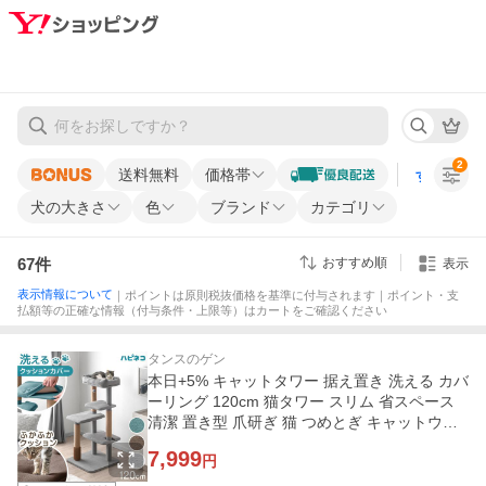
2
送料無料
価格帯
すべての条
犬の大きさ
色
ブランド
カテゴリ
67
件
おすすめ順
表示
表示情報について
｜ポイントは原則税抜価格を基準に付与されます｜ポイント・支
払額等の正確な情報（付与条件・上限等）はカートをご確認ください
タンスのゲン
本日+5% キャットタワー 据え置き 洗える カバ
ーリング 120cm 猫タワー スリム 省スペース
清潔 置き型 爪研ぎ 猫 つめとぎ キャットウォ
ーク 多頭 猫 タワー
7,999
円