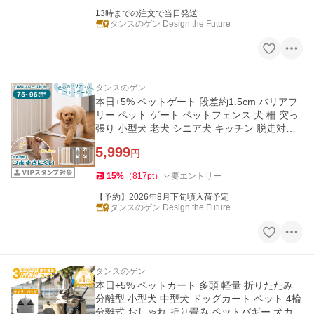
13時までの注文で当日発送
タンスのゲン Design the Future
タンスのゲン
本日+5% ペットゲート 段差約1.5cm バリアフ
リー ペット ゲート ペットフェンス 犬 柵 突っ
張り 小型犬 老犬 シニア犬 キッチン 脱走対策
拡張フレーム付
5,999
円
15
%
（
817
pt
）
要エントリー
【予約】2026年8月下旬頃入荷予定
タンスのゲン Design the Future
タンスのゲン
本日+5% ペットカート 多頭 軽量 折りたたみ
分離型 小型犬 中型犬 ドッグカート ペット 4輪
分離式 おしゃれ 折り畳み ペットバギー 犬カー