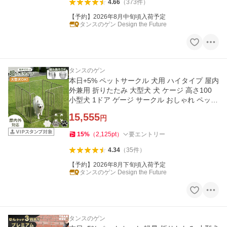
4.66
（
373
件
）
【予約】2026年8月中旬頃入荷予定
タンスのゲン Design the Future
タンスのゲン
本日+5% ペットサークル 犬用 ハイタイプ 屋内
外兼用 折りたたみ 大型犬 犬 ケージ 高さ100
小型犬 1ドア ゲージ サークル おしゃれ ペット
フェンス ペット
15,555
円
15
%
（
2,125
pt
）
要エントリー
4.34
（
35
件
）
【予約】2026年8月下旬頃入荷予定
タンスのゲン Design the Future
タンスのゲン