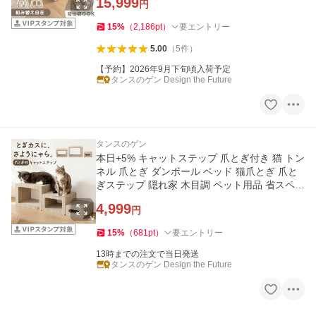
15,999
円
15
%
（
2,186
pt
）
要エントリー
5.00
（
5
件
）
【予約】2026年9月下旬頃入荷予定
タンスのゲン Design the Future
タンスのゲン
本日+5% キャットステップ 爪とぎ付き 猫 トン
ネル 爪とぎ ダンボール ベッド 猫爪とぎ 爪と
ぎステップ 隠れ家 木目調 ペット用品 省スペー
ス 完成品
4,999
円
15
%
（
681
pt
）
要エントリー
13時までの注文で当日発送
タンスのゲン Design the Future