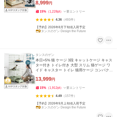
8,999
円
15
%
（
1,228
pt
）
要エントリー
4.36
（
493
件
）
【予約】2026年8月下旬頃入荷予定
タンスのゲン Design the Future
タンスのゲン
本日+5% 猫 ケージ 3段 キャットケージ キャス
ター付き トイレ付き 大型 スリム 猫ゲージ ワ
イド キャスター トイレ 猫用ケージ コンパクト
キャットゲージ
13,999
円
15
%
（
1,912
pt
）
要エントリー
4.49
（
157
件
）
【予約】2026年9月上旬頃入荷予定
タンスのゲン Design the Future