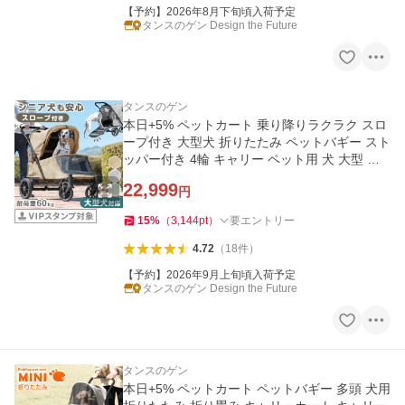
【予約】2026年8月下旬頃入荷予定
タンスのゲン Design the Future
タンスのゲン
本日+5% ペットカート 乗り降りラクラク スロ
ープ付き 大型犬 折りたたみ ペットバギー スト
ッパー付き 4輪 キャリー ペット用 犬 大型 犬
用カート 犬カート
22,999
円
15
%
（
3,144
pt
）
要エントリー
4.72
（
18
件
）
【予約】2026年9月上旬頃入荷予定
タンスのゲン Design the Future
タンスのゲン
本日+5% ペットカート ペットバギー 多頭 犬用