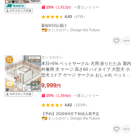
15
%
（
1,912
pt
）
要エントリー
4.43
（
47
件
）
最短8/10お届け
タンスのゲン Design the Future
タンスのゲン
本日+5% ペットサークル 犬用 折りたたみ 屋内
外兼用 犬 ケージ 高さ60 ハイタイプ 大型犬 小
型犬 1ドア ゲージ サークル おしゃれ ペットフ
ェンス ペット
9,999
円
15
%
（
1,364
pt
）
要エントリー
4.62
（
103
件
）
【予約】2026年8月下旬頃入荷予定
タンスのゲン Design the Future