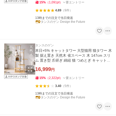
15
%
（
1,091
pt
）
要エントリー
4.89
（
9
件
）
13時までの注文で当日発送
タンスのゲン Design the Future
タンスのゲン
本日+5% キャットタワー 大型猫用 猫タワー 木
製 据え置き 天然木 省スペース 木 147cm スリ
ム 置き型 爪研ぎ 綿紐 猫 つめとぎ キャットハ
ウス 多頭 おしゃれ
16,999
円
15
%
（
2,322
pt
）
要エントリー
3.40
（
5
件
）
13時までの注文で当日発送
タンスのゲン Design the Future