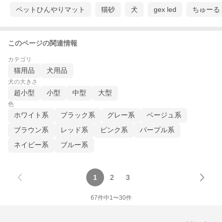
ペットひんやりマット
猫砂
犬
gex led
ちゅーる
このページの関連情報
カテゴリ
猫用品
犬用品
犬の大きさ
超小型
小型
中型
大型
色
ホワイト系
ブラック系
グレー系
ベージュ系
ブラウン系
レッド系
ピンク系
パープル系
ネイビー系
ブルー系
1
2
3
67
件中
1
〜
30
件