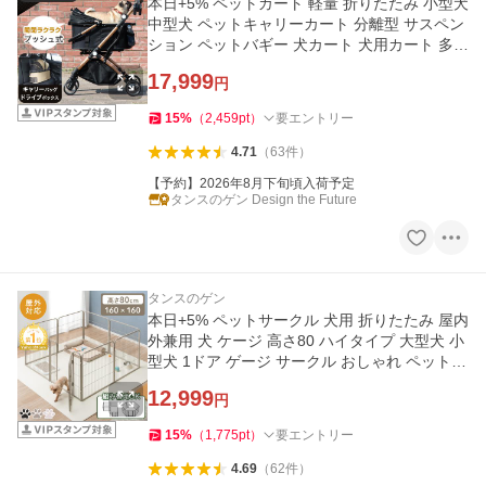
本日+5% ペットカート 軽量 折りたたみ 小型犬
中型犬 ペットキャリーカート 分離型 サスペン
ション ペットバギー 犬カート 犬用カート 多頭
ペット 折り畳み
17,999
円
15
%
（
2,459
pt
）
要エントリー
4.71
（
63
件
）
【予約】2026年8月下旬頃入荷予定
タンスのゲン Design the Future
タンスのゲン
本日+5% ペットサークル 犬用 折りたたみ 屋内
外兼用 犬 ケージ 高さ80 ハイタイプ 大型犬 小
型犬 1ドア ゲージ サークル おしゃれ ペットフ
ェンス ペット
12,999
円
15
%
（
1,775
pt
）
要エントリー
4.69
（
62
件
）