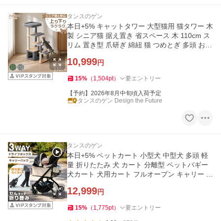
タンスのゲン
本日+5% キャットタワー 大型猫用 猫タワー 木
製 シニア猫 据え置き 省スペース 木 110cm ス
リム 置き型 爪研ぎ 綿紐 猫 つめとぎ 多頭 おし
ゃれ キャツトタワー
10,999
円
15
%
（
1,504
pt
）
要エントリー
【予約】2026年8月中旬頃入荷予定
タンスのゲン Design the Future
タンスのゲン
本日+5% ペットカート 小型犬 中型犬 多頭 軽
量 折りたたみ 犬 カート 分離型 ペットバギー
犬カート 犬用カート フルオープン キャリー バ
スケット ペット用
12,999
円
15
%
（
1,775
pt
）
要エントリー