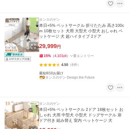
タンスのゲン
本日+5% ペットサークル 折りたたみ 高さ100c
m 10枚セット 犬用 大型犬 小型犬 おしゃれ ペ
ットケージ 犬 超ハイタイプ 2ドア
29,999
円
15
%
（
4,101
pt
）
要エントリー
4.50
（
6
件
）
最短8/10お届け
タンスのゲン Design the Future
タンスのゲン
本日+5% ペットサークル 2ドア 18枚セット お
しゃれ 犬用 中型犬 小型犬 ドッグサークル 扉
ドア付き 組み替え 室内 ペットケージ 犬