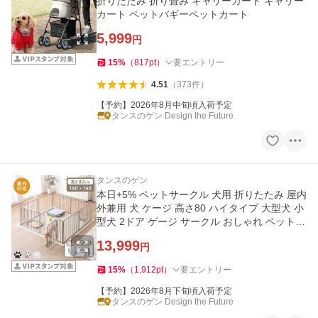
折りたたみ 折り畳み キャリーカート キャリー
カート ペットバギーペットカート
5,999
円
15
%
（
817
pt
）
要エントリー
4.51
（
373
件
）
【予約】2026年8月中旬頃入荷予定
タンスのゲン Design the Future
タンスのゲン
本日+5% ペットサークル 犬用 折りたたみ 屋内
外兼用 犬 ケージ 高さ80 ハイタイプ 大型犬 小
型犬 2ドア ゲージ サークル おしゃれ ペットフ
ェンス ペット
13,999
円
15
%
（
1,912
pt
）
要エントリー
【予約】2026年8月下旬頃入荷予定
タンスのゲン Design the Future