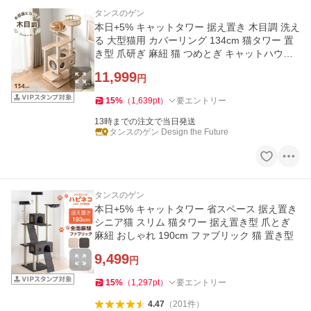
タンスのゲン
本日+5% キャットタワー 据え置き 木目調 洗え
る 大型猫用 カバーリング 134cm 猫タワー 置
き型 爪研ぎ 麻紐 猫 つめとぎ キャットハウス
多頭 おしゃれ
11,999
円
15
%
（
1,639
pt
）
要エントリー
13時までの注文で当日発送
タンスのゲン Design the Future
タンスのゲン
本日+5% キャットタワー 省スペース 据え置き
シニア猫 スリム 猫タワー 据え置き型 爪とぎ
麻紐 おしゃれ 190cm ファブリック 猫 置き型
9,499
円
15
%
（
1,297
pt
）
要エントリー
4.47
（
201
件
）