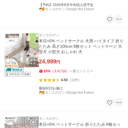
【予約】2026年8月中旬頃入荷予定
タンスのゲン Design the Future
タンスのゲン
本日+5% ペットサークル 犬用 ハイタイプ 折り
たたみ 高さ100cm 8枚セット ペットケージ 大
型犬 小型犬 おしゃれ 犬
24,999
円
15
%
（
3,417
pt
）
要エントリー
4.50
（
10
件
）
最短8/10お届け
タンスのゲン Design the Future
タンスのゲン
本日+5% ペットサークル 折りたたみ 8枚セッ