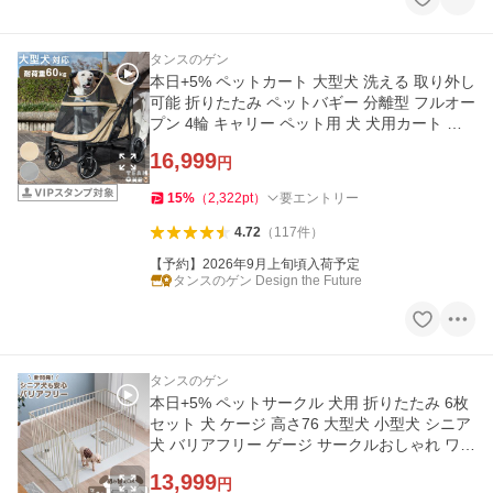
タンスのゲン
本日+5% ペットカート 大型犬 洗える 取り外し
可能 折りたたみ ペットバギー 分離型 フルオー
プン 4輪 キャリー ペット用 犬 犬用カート 犬
カート 大型
16,999
円
15
%
（
2,322
pt
）
要エントリー
4.72
（
117
件
）
【予約】2026年9月上旬頃入荷予定
タンスのゲン Design the Future
タンスのゲン
本日+5% ペットサークル 犬用 折りたたみ 6枚
セット 犬 ケージ 高さ76 大型犬 小型犬 シニア
犬 バリアフリー ゲージ サークルおしゃれ ワイ
ド ペットフェンス
13,999
円