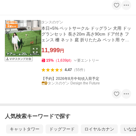
タンスのゲン
本日+5% ペットサークル ドッグラン 犬用 ドッ
グランセット 長さ20m 高さ90cm ドア付き フ
ェンス 柵 ネット 庭 折りたたみ ペット用 ケー
ジ 小型犬
11,999
円
15
%
（
1,639
pt
）
要エントリー
4.47
（
55
件
）
【予約】2026年8月中旬頃入荷予定
タンスのゲン Design the Future
人気検索キーワードで探す
キャットタワー
ドッグフード
ロイヤルカナン
いな