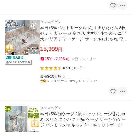
タンスのゲン
本日+5% ペットサークル 犬用 折りたたみ 8枚
セット 犬 ケージ 高さ76 大型犬 小型犬 シニア
犬 バリアフリー ゲージ サークルおしゃれ ワイ
ド ペットフェンス
15,999
円
15
%
（
2,186
pt
）
要エントリー
4.59
（
102
件
）
最短8/10お届け
タンスのゲン Design the Future
タンスのゲン
本日+5% 猫ケージ 2段 キャットケージ おしゃ
れ スリム コンパクト 猫 ケージ ゲージ 猫ゲー
ジ ハンモック付 キャスター キャットゲージ