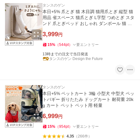
タンスのゲン
本日+5% 爪とぎ 猫 木目調 猫用爪とぎ 縦型 猫
用品 省スペース 猫爪とぎ L字型 つめとぎ スタ
ンド 爪とぎベッド おしゃれ ダンボール 猫 ペ
ット
3,999
円
15
%
（
544
pt
）
要エントリー
13時までの注文で当日発送
タンスのゲン Design the Future
タンスのゲン
本日+5% ペットカート 3輪 小型犬 中型犬 ペッ
トバギー 折りたたみ ドッグカート 耐荷重 20k
g カート ペット ペット用 軽量
6,999
円
15
%
（
954
pt
）
要エントリー
4.35
（
266
件
）