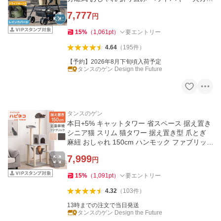
ト 犬用カート
7,777
円
15
%
（
1,061
pt
）
要エントリー
4.64
（
195
件
）
【予約】2026年8月下旬頃入荷予定
タンスのゲン Design the Future
タンスのゲン
本日+5% キャットタワー 省スペース 据え置き
シニア猫 スリム 猫タワー 据え置き型 爪とぎ
麻紐 おしゃれ 150cm ハンモック ファブリッ
ク 猫 置き型
7,999
円
15
%
（
1,091
pt
）
要エントリー
4.32
（
103
件
）
13時までの注文で当日発送
タンスのゲン Design the Future