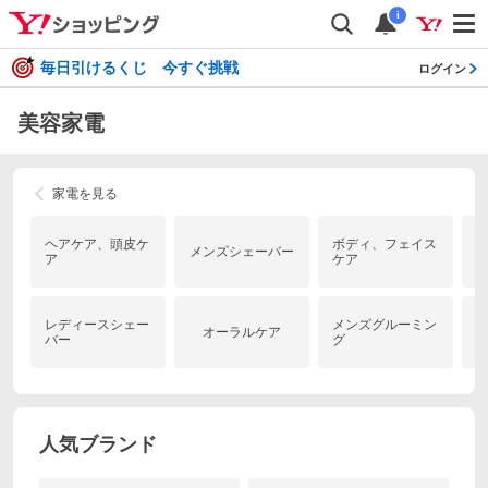
i
毎日引けるくじ 今すぐ挑戦
ログイン
美容家電
家電を見る
ヘアケア、頭皮ケ
ボディ、フェイス
メンズシェーバー
ア
ケア
レディースシェー
メンズグルーミン
オーラルケア
バー
グ
人気ブランド