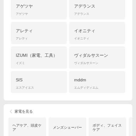
アゲツヤ
アデランス
アゲツヤ
アデランス
アレティ
イオニティ
アレティ
イオニティ
IZUMI（家電、工具）
ヴィダルサスーン
イズミ
ヴィダルサスーン
SIS
mddm
エスアイエス
エムディディエム
家電を見る
ヘアケア、頭皮ケ
ボディ、フェイス
メンズシェーバー
ア
ケア