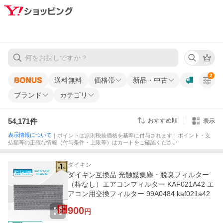
2
送料無料
価格帯
新品・中古
ブランド
カテゴリ
54,171
件
おすすめ順
表示
表示情報について
｜ポイントは原則税抜価格を基準に付与されます｜ポイント・支
払額等の正確な情報（付与条件・上限等）はカートをご確認ください
ダイキン
ダイキン互換品 光触媒集塵・脱臭フィルター
（枠なし）エアコンフィルター KAF021A42 エ
アコン用交換フィルター 99A0484 kaf021a42
900
円