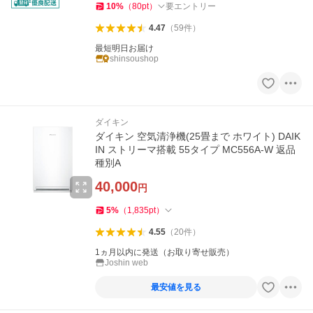
10
%
（
80
pt
）
要エントリー
4.47
（
59
件
）
最短明日お届け
shinsoushop
ダイキン
ダイキン 空気清浄機(25畳まで ホワイト) DAIK
IN ストリーマ搭載 55タイプ MC556A-W 返品
種別A
40,000
円
5
%
（
1,835
pt
）
4.55
（
20
件
）
1ヵ月以内に発送（お取り寄せ販売）
Joshin web
最安値を見る