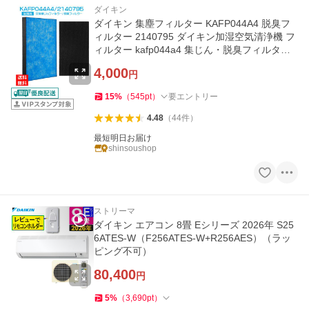
ダイキン
ダイキン 集塵フィルター KAFP044A4 脱臭フ
ィルター 2140795 ダイキン加湿空気清浄機 フ
ィルター kafp044a4 集じん・脱臭フィルター
セット 互換品(2枚セット)
4,000
円
15
%
（
545
pt
）
要エントリー
4.48
（
44
件
）
最短明日お届け
shinsoushop
ストリーマ
ダイキン エアコン 8畳 Eシリーズ 2026年 S25
6ATES-W（F256ATES-W+R256AES）（ラッ
ピング不可）
80,400
円
5
%
（
3,690
pt
）