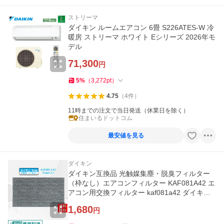
ストリーマ
ダイキン ルームエアコン 6畳 S226ATES-W 冷
暖房 ストリーマ ホワイト Eシリーズ 2026年モ
デル
71,300
円
5
%
（
3,272
pt
）
4.75
（
4
件
）
11時までの注文で当日発送（休業日を除く）
住まいるドットコム
最安値を見る
ダイキン
ダイキン互換品 光触媒集塵・脱臭フィルター
（枠なし）エアコンフィルター KAF081A42 エ
アコン用交換フィルター kaf081a42 ダイキン
用互換フィルター
1,680
円