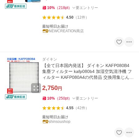
10
%
（
218
pt
）
要エントリー
4.50
（
12
件
）
最短明日お届け
NEWCREATION商店
ダイキン
【全て日本国内発送】 ダイキン KAFP080B4
集塵フィルター kafp080b4 加湿空気清浄機 フ
ィルター KAFP080A4の代替品 交換用集じんフ
ィルター (互換品/1枚入り)
2,750
円
10
%
（
250
pt
）
要エントリー
4.55
（
42
件
）
最短明日お届け
shinsoushop