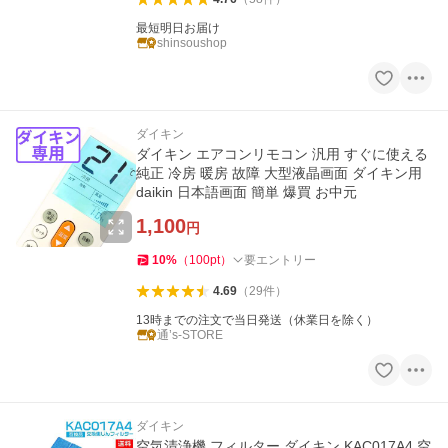
最短明日お届け
shinsoushop
ダイキン
ダイキン エアコンリモコン 汎用 すぐに使える
純正 冷房 暖房 故障 大型液晶画面 ダイキン用
daikin 日本語画面 簡単 爆買 お中元
1,100
円
10
%
（
100
pt
）
要エントリー
4.69
（
29
件
）
13時までの注文で当日発送（休業日を除く）
通’s-STORE
ダイキン
空気清浄機 フィルター ダイキン KAC017A4 空