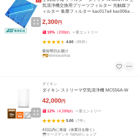
気清浄機交換用プリーツフィルター 光触媒フ
ィルター 集塵フィルター kac017a4 kac006a4
の後継品 5枚入 互換品
2,300
円
10
%
（
208
pt
）
要エントリー
4.60
（
95
件
）
最短明日お届け
shinsoushop
ダイキン
ダイキン ストリーマ空気清浄機 MC556A-W
42,000
円
12
%
（
4,599
pt
）
要エントリー
5.00
（
7
件
）
4日以内に発送（休業日を除く）
ケーズデンキ Yahoo!ショップ