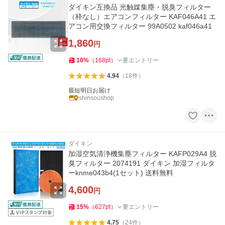
ダイキン互換品 光触媒集塵・脱臭フィルター
（枠なし）エアコンフィルター KAF046A41 エ
アコン用交換フィルター 99A0502 kaf046a41
1,860
円
10
%
（
168
pt
）
要エントリー
4.94
（
18
件
）
最短明日お届け
shinsoushop
ダイキン
加湿空気清浄機集塵フィルター KAFP029A4 脱
臭フィルター 2074191 ダイキン 加湿フィルタ
ーknme043b4(1セット) 送料無料
4,600
円
15
%
（
627
pt
）
要エントリー
4.75
（
24
件
）