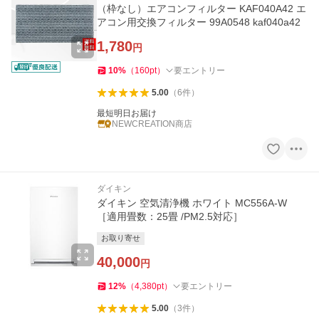
（枠なし）エアコンフィルター KAF040A42 エ
アコン用交換フィルター 99A0548 kaf040a42
1,780
円
10
%
（
160
pt
）
要エントリー
5.00
（
6
件
）
最短明日お届け
NEWCREATION商店
ダイキン
ダイキン 空気清浄機 ホワイト MC556A-W
［適用畳数：25畳 /PM2.5対応］
お取り寄せ
40,000
円
12
%
（
4,380
pt
）
要エントリー
5.00
（
3
件
）