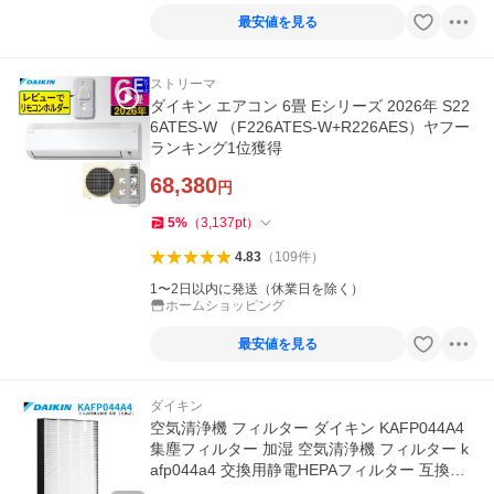
最安値を見る
ストリーマ
ダイキン エアコン 6畳 Eシリーズ 2026年 S22
6ATES-W （F226ATES-W+R226AES）ヤフー
ランキング1位獲得
68,380
円
5
%
（
3,137
pt
）
4.83
（
109
件
）
1〜2日以内に発送（休業日を除く）
ホームショッピング
最安値を見る
ダイキン
空気清浄機 フィルター ダイキン KAFP044A4
集塵フィルター 加湿 空気清浄機 フィルター k
afp044a4 交換用静電HEPAフィルター 互換品/
1枚入り