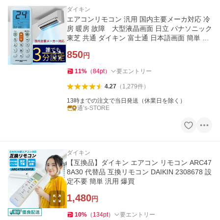
ダイキン
エアコンリモコン 汎用 国内主要メーカ対応 冷
房 暖房 故障 大型液晶画面 日立 パナソニック
東芝 共通 ダイキン 富士通 日本語画面 簡単 爆
買 お中元
850
円
11
%
（
84
pt
）
要エントリー
4.27
（
1,279
件
）
13時までの注文で当日発送（休業日を除く）
通’s-STORE
ダイキン
【互換品】ダイキン エアコン リモコン ARC47
8A30 代替品 互換リモコン DAIKIN 2308678 設
定不要 簡単 汎用 爆買
1,480
円
10
%
（
134
pt
）
要エントリー