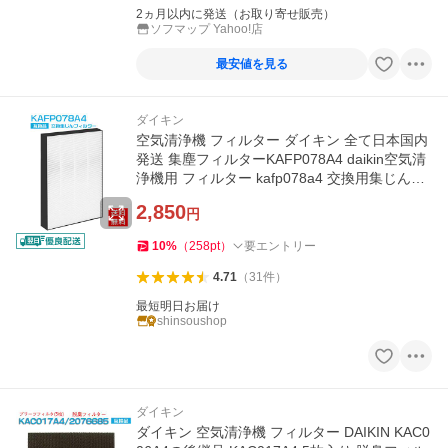
2ヵ月以内に発送（お取り寄せ販売）
ソフマップ Yahoo!店
最安値を見る
ダイキン
空気清浄機 フィルター ダイキン 全て日本国内
発送 集塵フィルターKAFP078A4 daikin空気清
浄機用 フィルター kafp078a4 交換用集じんフ
ィルター 互換品1枚入り
2,850
円
10
%
（
258
pt
）
要エントリー
4.71
（
31
件
）
最短明日お届け
shinsoushop
ダイキン
ダイキン 空気清浄機 フィルター DAIKIN KAC0