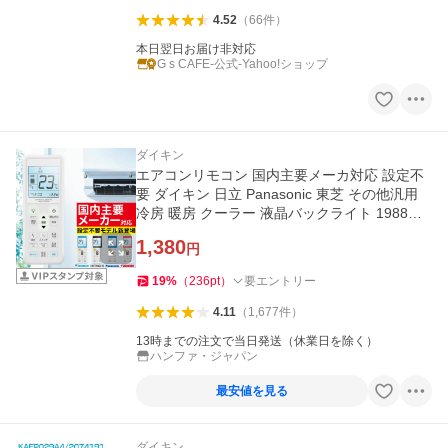
4.52
（
66
件
）
本日翌日お届け非対応
G s CAFE-公式-Yahoo!ショップ
ダイキン
エアコンリモコン 国内主要メーカ対応 設定不
要 ダイキン 日立 Panasonic 東芝 その他汎用
冷房 暖房 クーラー 液晶バックライト 1988〜2
022年製対応 超PayPay祭
1,380
円
19
%
（
236
pt
）
要エントリー
4.11
（
1,677
件
）
13時までの注文で当日発送（休業日を除く）
ハンファ・ジャパン
最安値を見る
ダイキン