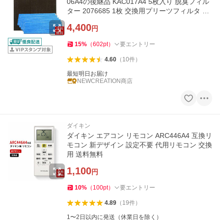
06A4の後継品 KAC017A4 5枚入り 脱臭フィル
ター 2076685 1枚 交換用プリーツフィルタ ー
（ 非純正品 ）
4,400
円
15
%
（
602
pt
）
要エントリー
4.60
（
10
件
）
最短明日お届け
NEWCREATION商店
ダイキン
ダイキン エアコン リモコン ARC446A4 互換リ
モコン 新デザイン 設定不要 代用リモコン 交換
用 送料無料
1,100
円
10
%
（
100
pt
）
要エントリー
4.89
（
19
件
）
1〜2日以内に発送（休業日を除く）