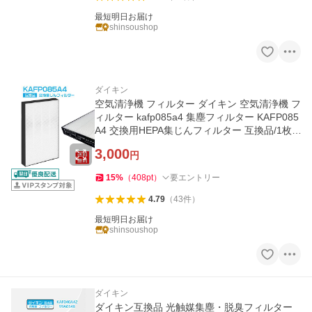
最短明日お届け
shinsoushop
ダイキン
空気清浄機 フィルター ダイキン 空気清浄機 フ
ィルター kafp085a4 集塵フィルター KAFP085
A4 交換用HEPA集じんフィルター 互換品/1枚
入り
3,000
円
15
%
（
408
pt
）
要エントリー
4.79
（
43
件
）
最短明日お届け
shinsoushop
ダイキン
ダイキン互換品 光触媒集塵・脱臭フィルター