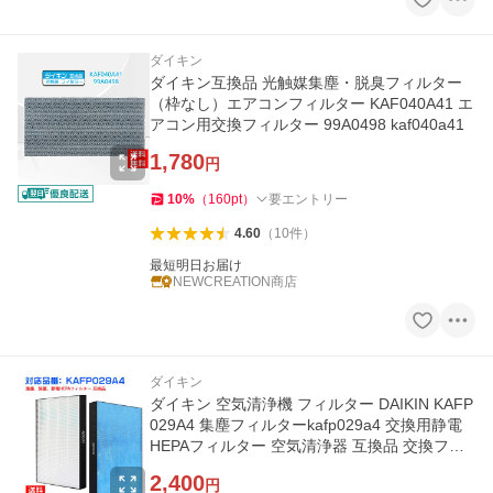
ダイキン
ダイキン互換品 光触媒集塵・脱臭フィルター
（枠なし）エアコンフィルター KAF040A41 エ
アコン用交換フィルター 99A0498 kaf040a41
1,780
円
10
%
（
160
pt
）
要エントリー
4.60
（
10
件
）
最短明日お届け
NEWCREATION商店
ダイキン
ダイキン 空気清浄機 フィルター DAIKIN KAFP
029A4 集塵フィルターkafp029a4 交換用静電
HEPAフィルター 空気清浄器 互換品 交換フィ
ルター
2,400
円