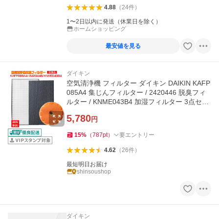
4.88
（
24
件
）
1〜2日以内に発送（休業日を除く）
ホームショッピング
最安値を見る
ダイキン
空気清浄機 フィルター ダイキン DAIKIN KAFP
085A4 集じんフィルター / 2420446 脱臭フィ
ルター / KNME043B4 加湿フィルター 3点セッ
ト 互換品
5,780
円
15
%
（
787
pt
）
要エントリー
4.62
（
26
件
）
最短明日お届け
shinsoushop
ダイキン