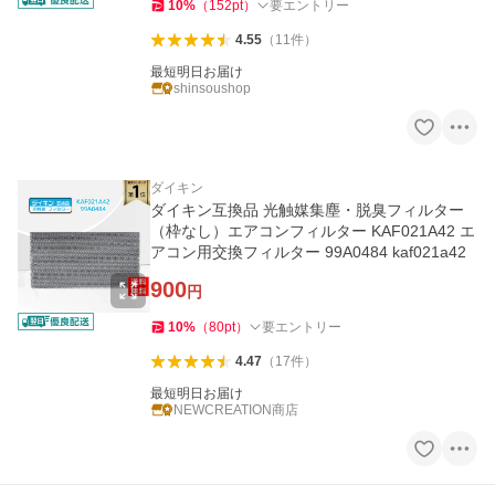
10
%
（
152
pt
）
要エントリー
4.55
（
11
件
）
最短明日お届け
shinsoushop
ダイキン
ダイキン互換品 光触媒集塵・脱臭フィルター
（枠なし）エアコンフィルター KAF021A42 エ
アコン用交換フィルター 99A0484 kaf021a42
900
円
10
%
（
80
pt
）
要エントリー
4.47
（
17
件
）
最短明日お届け
NEWCREATION商店