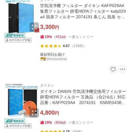
空気清浄機 フィルター ダイキン KAFP029A4
集塵フィルター 静電HEPAフィルター kafp029
a4 脱臭フィルター 2074191 集じん 脱臭 セッ
ト 互換品2枚セット
3,300
円
15
%
（
451
pt
）
要エントリー
4.67
（
139
件
）
最短明日お届け
shinsoushop
ダイキン
ダイキン DAIKIN 空気清浄機交換用フィルター
静電HEPAフィルター 互換品 （合計4点）対応
品番：KAFP029A4 2074191 KNME043B4
1952887
4,800
円
15
%
（
654
pt
）
要エントリー
4.76
（
58
件
）