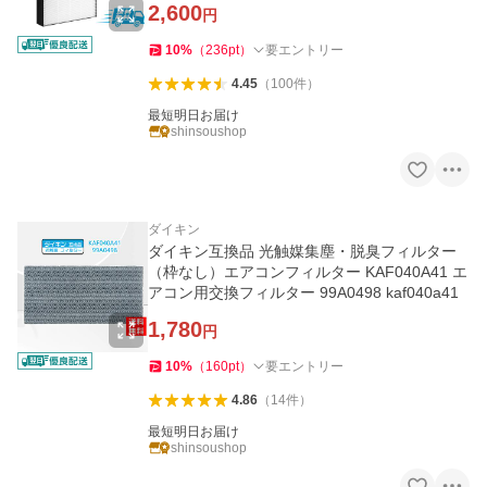
2,600
円
10
%
（
236
pt
）
要エントリー
4.45
（
100
件
）
最短明日お届け
shinsoushop
ダイキン
ダイキン互換品 光触媒集塵・脱臭フィルター
（枠なし）エアコンフィルター KAF040A41 エ
アコン用交換フィルター 99A0498 kaf040a41
1,780
円
10
%
（
160
pt
）
要エントリー
4.86
（
14
件
）
最短明日お届け
shinsoushop