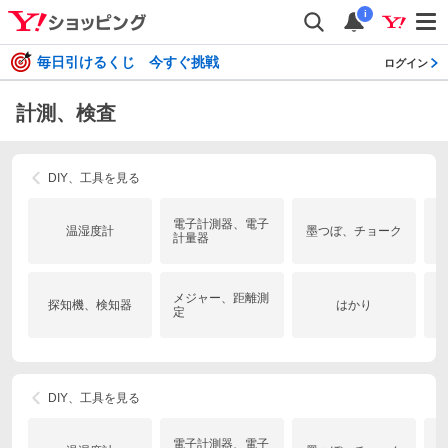
i
毎日引けるくじ 今すぐ挑戦
ログイン
計測、検査
DIY、工具を見る
電子計測器、電子
温湿度計
墨つぼ、チョーク
計量器
メジャー、距離測
探知機、検知器
はかり
定
DIY、工具を見る
電子計測器、電子