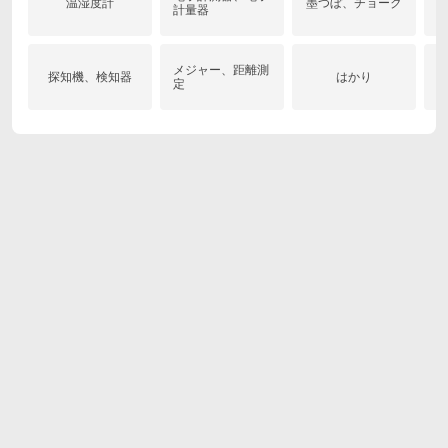
温湿度計
墨つぼ、チョーク
計量器
メジャー、距離測
探知機、検知器
はかり
定