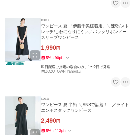
coca
ワンピース 夏 「伊藤千晃様着用」＼速乾/スト
レッチ/しわになりにくい／バックリボンノー
スリーブワンピース
1,990
円
5
%
（
90
pt
）
即日配送ご指定の場合のみ、1〜2日で発送
ZOZOTOWN Yahoo!店
coca
ワンピース 夏 半袖 ＼SNSで話題！！／ライト
エンボスタックワンピース
2,490
円
5
%
（
113
pt
）