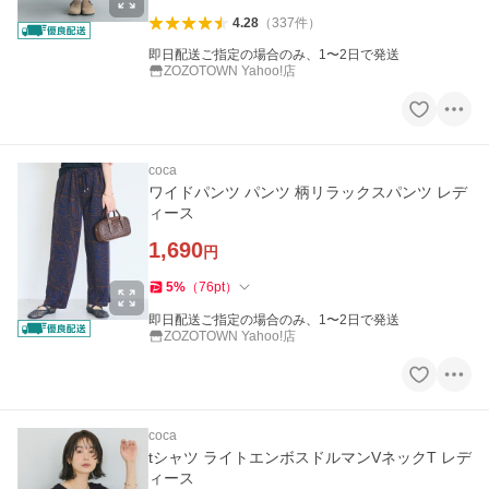
4.28
（
337
件
）
即日配送ご指定の場合のみ、1〜2日で発送
ZOZOTOWN Yahoo!店
coca
ワイドパンツ パンツ 柄リラックスパンツ レデ
ィース
1,690
円
5
%
（
76
pt
）
即日配送ご指定の場合のみ、1〜2日で発送
ZOZOTOWN Yahoo!店
coca
tシャツ ライトエンボスドルマンVネックT レデ
ィース