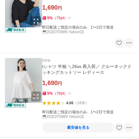
1,690
円
5
%
（
76
pt
）
即日配送ご指定の場合のみ、1〜2日で発送
ZOZOTOWN Yahoo!店
coca
tシャツ 半袖 ＼26ss 再入荷／ クルーネックド
ッキングカットソー レディース
1,690
円
5
%
（
76
pt
）
4.06
（
16
件
）
即日配送ご指定の場合のみ、1〜2日で発送
ZOZOTOWN Yahoo!店
最安値を見る