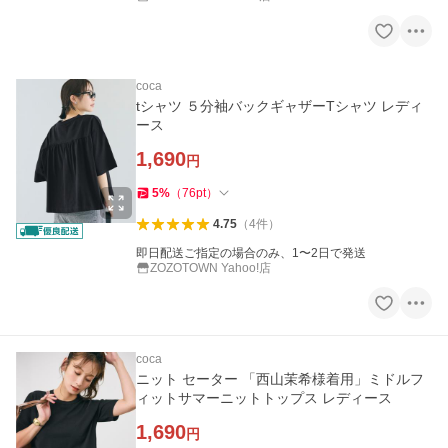
coca
tシャツ ５分袖バックギャザーTシャツ レディ
ース
1,690
円
5
%
（
76
pt
）
4.75
（
4
件
）
即日配送ご指定の場合のみ、1〜2日で発送
ZOZOTOWN Yahoo!店
coca
ニット セーター 「西山茉希様着用」ミドルフ
ィットサマーニットトップス レディース
1,690
円