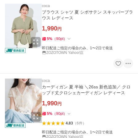
coca
ブラウス シャツ 夏 シボサテン スキッパーブラ
ウス レディース
1,990
円
5
%
（
90
pt
）
即日配送ご指定の場合のみ、1〜2日で発送
ZOZOTOWN Yahoo!店
coca
カーディガン 夏 半袖 ＼26ss 新色追加／ クロ
ップド丈クロシェカーディガン レディース
1,990
円
5
%
（
90
pt
）
4.83
（
6
件
）
即日配送ご指定の場合のみ、1〜2日で発送
ZOZOTOWN Yahoo!店