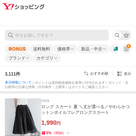
2
送料無料
価格帯
新品・中古
ブランド
カテゴリ
3,111
件
おすすめ順
表示
表示情報について
｜ポイントは原則税抜価格を基準に付与されます｜ポイント・支
払額等の正確な情報（付与条件・上限等）はカートをご確認ください
coca
ロング スカート 夏 ＼丈が選べる／やわらかコ
ットンボイルフレアロングスカート
1,990
円
5
%
（
90
pt
）