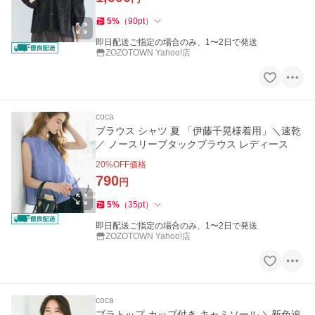
5
%
（
90
pt
）
即日配送ご指定の場合のみ、1〜2日で発送
ZOZOTOWN Yahoo!店
coca
ブラウス シャツ 夏 「伊藤千晃様着用」＼速乾
／ ノースリーブタックブラウス レディース
20
%OFF価格
790
円
5
%
（
35
pt
）
即日配送ご指定の場合のみ、1〜2日で発送
ZOZOTOWN Yahoo!店
coca
ブラトップ カップ付き キャミソール ＼新色追