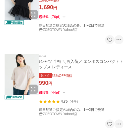
15
%OFF価格
1,690
円
5
%
（
76
pt
）
即日配送ご指定の場合のみ、1〜2日で発送
ZOZOTOWN Yahoo!店
coca
tシャツ 半袖 ＼再入荷／ エンボスコンパクトト
ップス レディース
おトク
33
%OFF価格
990
円
5
%
（
44
pt
）
4.75
（
4
件
）
即日配送ご指定の場合のみ、1〜2日で発送
ZOZOTOWN Yahoo!店