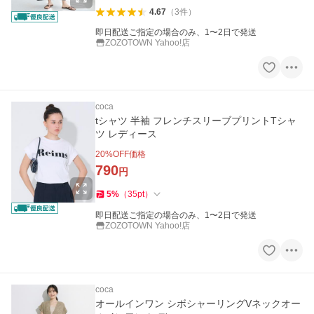
4.67
（
3
件
）
即日配送ご指定の場合のみ、1〜2日で発送
ZOZOTOWN Yahoo!店
coca
tシャツ 半袖 フレンチスリーブプリントTシャ
ツ レディース
20
%OFF価格
790
円
5
%
（
35
pt
）
即日配送ご指定の場合のみ、1〜2日で発送
ZOZOTOWN Yahoo!店
coca
オールインワン シボシャーリングVネックオー