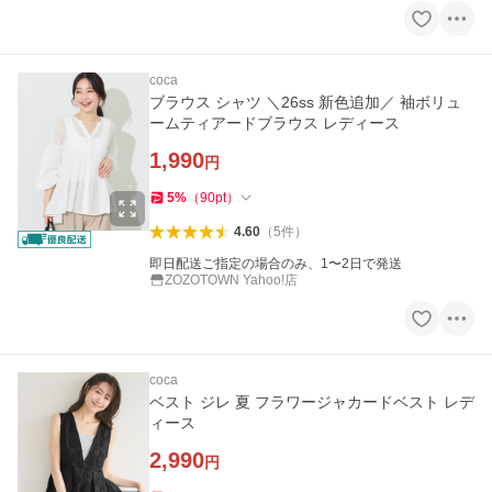
coca
ブラウス シャツ ＼26ss 新色追加／ 袖ボリュ
ームティアードブラウス レディース
1,990
円
5
%
（
90
pt
）
4.60
（
5
件
）
即日配送ご指定の場合のみ、1〜2日で発送
ZOZOTOWN Yahoo!店
coca
ベスト ジレ 夏 フラワージャカードベスト レデ
ィース
2,990
円