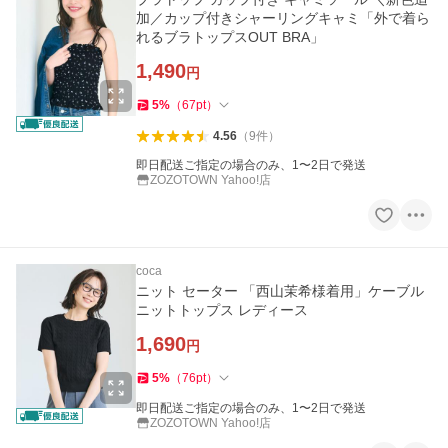
加／カップ付きシャーリングキャミ「外で着ら
れるブラトップスOUT BRA」
1,490
円
5
%
（
67
pt
）
4.56
（
9
件
）
即日配送ご指定の場合のみ、1〜2日で発送
ZOZOTOWN Yahoo!店
coca
ニット セーター 「西山茉希様着用」ケーブル
ニットトップス レディース
1,690
円
5
%
（
76
pt
）
即日配送ご指定の場合のみ、1〜2日で発送
ZOZOTOWN Yahoo!店