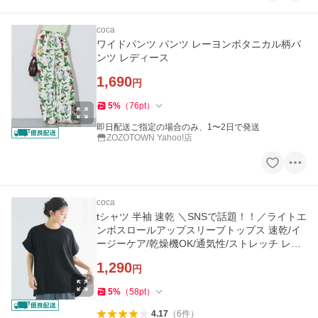
coca
ワイドパンツ パンツ レーヨンボタニカル柄パ
ンツ レディース
1,690
円
5
%
（
76
pt
）
即日配送ご指定の場合のみ、1〜2日で発送
ZOZOTOWN Yahoo!店
coca
tシャツ 半袖 速乾 ＼SNSで話題！！／ライトエ
ンボスロールアップスリーブトップス 速乾/イ
ージーケア/乾燥機OK/通気性/ストレッチ レデ
ィース
1,290
円
5
%
（
58
pt
）
4.17
（
6
件
）