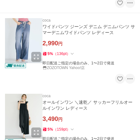
coca
ワイドパンツ ジーンズ デニム デニムパンツ サ
マーデニムワイドパンツ レディース
2,990
円
5
%
（
136
pt
）
即日配送ご指定の場合のみ、1〜2日で発送
ZOZOTOWN Yahoo!店
coca
オールインワン ＼速乾／ サッカーフリルオー
ルインワン レディース
3,490
円
5
%
（
159
pt
）
即日配送ご指定の場合のみ、1〜2日で発送