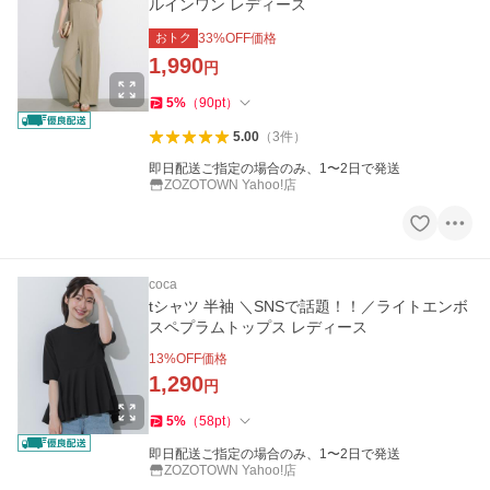
ルインワン レディース
おトク
33
%OFF価格
1,990
円
5
%
（
90
pt
）
5.00
（
3
件
）
即日配送ご指定の場合のみ、1〜2日で発送
ZOZOTOWN Yahoo!店
coca
tシャツ 半袖 ＼SNSで話題！！／ライトエンボ
スペプラムトップス レディース
13
%OFF価格
1,290
円
5
%
（
58
pt
）
即日配送ご指定の場合のみ、1〜2日で発送
ZOZOTOWN Yahoo!店