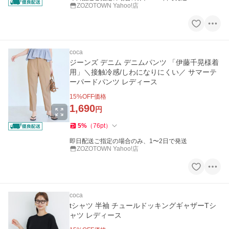
ZOZOTOWN Yahoo!店
coca
ジーンズ デニム デニムパンツ 「伊藤千晃様着
用」＼接触冷感/しわになりにくい／ サマーテ
ーパードパンツ レディース
15
%OFF価格
1,690
円
5
%
（
76
pt
）
即日配送ご指定の場合のみ、1〜2日で発送
ZOZOTOWN Yahoo!店
coca
tシャツ 半袖 チュールドッキングギャザーTシ
ャツ レディース