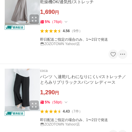
乾燥機OK/通気性/ストレッチ
1,690
円
5
%
（
76
pt
）
4.56
（
9
件
）
即日配送ご指定の場合のみ、1〜2日で発送
ZOZOTOWN Yahoo!店
coca
パンツ ＼速乾/しわになりにくい/ストレッチ／
とろみリブリラックスパンツ レディース
1,290
円
5
%
（
58
pt
）
4.43
（
7
件
）
即日配送ご指定の場合のみ、1〜2日で発送
ZOZOTOWN Yahoo!店