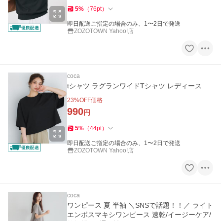
5
%
（
76
pt
）
即日配送ご指定の場合のみ、1〜2日で発送
ZOZOTOWN Yahoo!店
coca
tシャツ ラグランワイドTシャツ レディース
23
%OFF価格
990
円
5
%
（
44
pt
）
即日配送ご指定の場合のみ、1〜2日で発送
ZOZOTOWN Yahoo!店
coca
ワンピース 夏 半袖 ＼SNSで話題！！／ ライト
エンボスマキシワンピース 速乾/イージーケア/