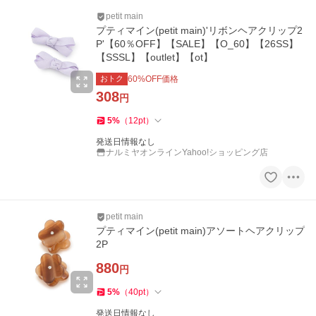
petit main
プティマイン(petit main)'リボンヘアクリップ2
P'【60％OFF】【SALE】【O_60】【26SS】
【SSSL】【outlet】【ot】
おトク
60
%OFF価格
308
円
5
%
（
12
pt
）
発送日情報なし
ナルミヤオンラインYahoo!ショッピング店
petit main
プティマイン(petit main)アソートヘアクリップ
2P
880
円
5
%
（
40
pt
）
発送日情報なし