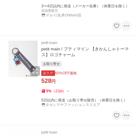
3〜4日以内に発送（メーカー在庫）（休業日を除く）
店頭受取可
マルイ(丸井)Yahoo!店
petit main
petit main / プティマイン 【きかんしゃトーマ
ス】ロゴチャーム
お取り寄せ
おトク
60
%OFF価格
528
円
5
%
（
22
pt
）
5日以内に発送（お取り寄せ販売）（休業日を除く）
タカシマヤファッションスクエア
petit main