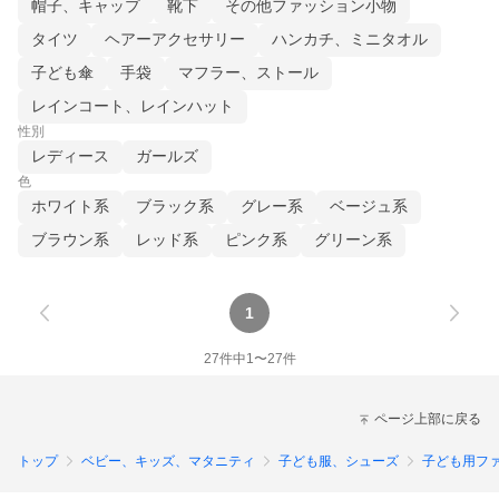
帽子、キャップ
靴下
その他ファッション小物
タイツ
ヘアーアクセサリー
ハンカチ、ミニタオル
子ども傘
手袋
マフラー、ストール
レインコート、レインハット
性別
レディース
ガールズ
色
ホワイト系
ブラック系
グレー系
ベージュ系
ブラウン系
レッド系
ピンク系
グリーン系
1
27
件中
1
〜
27
件
ページ上部に戻る
トップ
ベビー、キッズ、マタニティ
子ども服、シューズ
子ども用フ