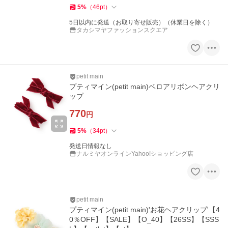
5
%
（
46
pt
）
5日以内に発送（お取り寄せ販売）（休業日を除く）
タカシマヤファッションスクエア
petit main
プティマイン(petit main)ベロアリボンヘアクリ
ップ
770
円
5
%
（
34
pt
）
発送日情報なし
ナルミヤオンラインYahoo!ショッピング店
petit main
プティマイン(petit main)'お花ヘアクリップ'【4
0％OFF】【SALE】【O_40】【26SS】【SSS