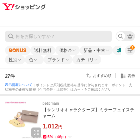
2
送料無料
価格帯
新品・中古
性別
色
ブランド
カテゴリ
27
件
おすすめ順
表示
表示情報について
｜ポイントは原則税抜価格を基準に付与されます｜ポイント・支
払額等の正確な情報（付与条件・上限等）はカートをご確認ください
petit main
【サンリオキャラクターズ】ミラーフェイスチ
ャーム
1,012
円
5
%
（
46
pt
）