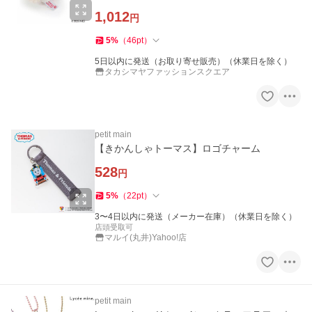
1,012
円
5
%
（
46
pt
）
5日以内に発送（お取り寄せ販売）（休業日を除く）
タカシマヤファッションスクエア
petit main
【きかんしゃトーマス】ロゴチャーム
528
円
5
%
（
22
pt
）
3〜4日以内に発送（メーカー在庫）（休業日を除く）
店頭受取可
マルイ(丸井)Yahoo!店
petit main