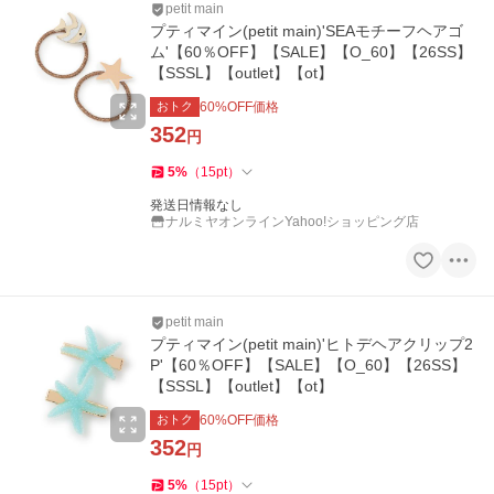
petit main
プティマイン(petit main)'SEAモチーフヘアゴ
ム'【60％OFF】【SALE】【O_60】【26SS】
【SSSL】【outlet】【ot】
おトク
60
%OFF価格
352
円
5
%
（
15
pt
）
発送日情報なし
ナルミヤオンラインYahoo!ショッピング店
petit main
プティマイン(petit main)'ヒトデヘアクリップ2
P'【60％OFF】【SALE】【O_60】【26SS】
【SSSL】【outlet】【ot】
おトク
60
%OFF価格
352
円
5
%
（
15
pt
）