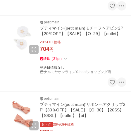
petit main
プティマイン(petit main)モチーフヘアピン2P
【20％OFF】【SALE】【O_29】【outlet】
20
%OFF価格
704
円
5
%
（
31
pt
）
発送日情報なし
ナルミヤオンラインYahoo!ショッピング店
petit main
プティマイン(petit main)'リボンヘアクリップ2
P'【30％OFF】【SALE】【O_30】【26SS】
【SSSL】【outlet】【ot】
おトク
30
%OFF価格