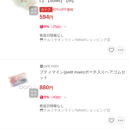
L】【outlet】【ot】
おトク
40
%OFF価格
594
円
5
%
（
25
pt
）
発送日情報なし
ナルミヤオンラインYahoo!ショッピング店
petit main
プティマイン(petit main)ポーチ入りヘアゴムセ
ット
880
円
5
%
（
40
pt
）
発送日情報なし
ナルミヤオンラインYahoo!ショッピング店