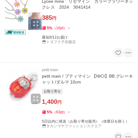
Lycee mine リセマイン カラーフラワーネッ
クレス 2024 3041414
385
円
5
%
（
16
pt
）
最短8/12お届け
トヨフク子供服店
petit main
petit main / プティマイン 【NICI】BB グレーキ
ャット/ダルマ 10cm
お取り寄せ
1,400
円
5
%
（
63
pt
）
5日以内に発送（お取り寄せ販売）（休業日を除く）
タカシマヤファッションスクエア