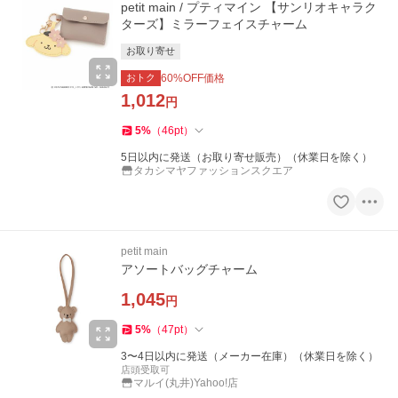
petit main / プティマイン 【サンリオキャラク
ターズ】ミラーフェイスチャーム
お取り寄せ
おトク
60
%OFF価格
1,012
円
5
%
（
46
pt
）
5日以内に発送（お取り寄せ販売）（休業日を除く）
タカシマヤファッションスクエア
petit main
アソートバッグチャーム
1,045
円
5
%
（
47
pt
）
3〜4日以内に発送（メーカー在庫）（休業日を除く）
店頭受取可
マルイ(丸井)Yahoo!店