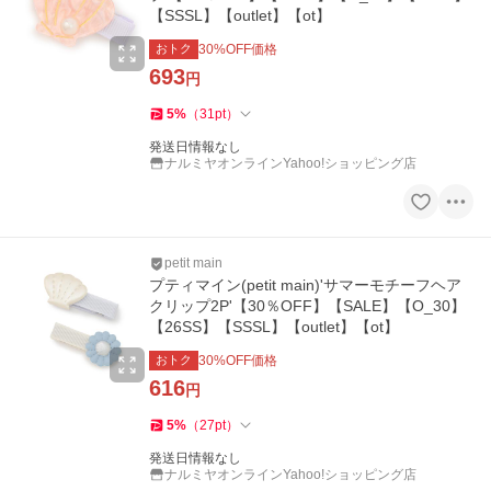
【SSSL】【outlet】【ot】
おトク
30
%OFF価格
693
円
5
%
（
31
pt
）
発送日情報なし
ナルミヤオンラインYahoo!ショッピング店
petit main
プティマイン(petit main)'サマーモチーフヘア
クリップ2P'【30％OFF】【SALE】【O_30】
【26SS】【SSSL】【outlet】【ot】
おトク
30
%OFF価格
616
円
5
%
（
27
pt
）
発送日情報なし
ナルミヤオンラインYahoo!ショッピング店