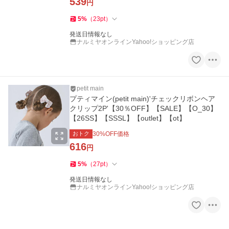
539
円
5
%
（
23
pt
）
発送日情報なし
ナルミヤオンラインYahoo!ショッピング店
petit main
プティマイン(petit main)'チェックリボンヘア
クリップ2P'【30％OFF】【SALE】【O_30】
【26SS】【SSSL】【outlet】【ot】
おトク
30
%OFF価格
616
円
5
%
（
27
pt
）
発送日情報なし
ナルミヤオンラインYahoo!ショッピング店