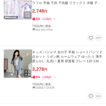
ラフル 半袖 子供 子供服 リラックス 洋服 子供
の日 59cm〜90cm
2,748
円
5
%
（
124
pt
）
7日以内に発送
day day shop
キッズ パジャマ 女の子 半袖 ショートパンツ 2
点セット リボン柄 ルームウェア ゆったり 薄手
柔らかい 丸洗い 夏用 部屋着 グレー 120 130 1
40 150 160 170cm
3,278
円
5
%
（
149
pt
）
7日以内に発送
SWEET DOOR