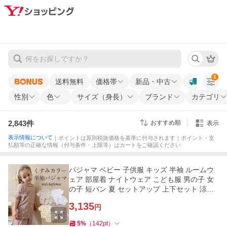
1
送料無料
価格帯
新品・中古
性別
色
サイズ（身長）
ブランド
カテゴリ
2,843
件
おすすめ順
表示
表示情報について
｜ポイントは原則税抜価格を基準に付与されます｜ポイント・支
払額等の正確な情報（付与条件・上限等）はカートをご確認ください
パジャマ ベビー 子供服 キッズ 半袖 ルームウ
ェア 部屋着 ナイトウェア こども服 男の子 女
の子 短パン 夏 セットアップ 上下セット 涼し
い お昼寝
3,135
円
5
%
（
142
pt
）