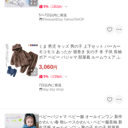
5
%
（
182
pt
）
5〜7日以内に発送
PleasantDay Yahoo!SHOP
くま 男児 キッズ 男の子 上下セット パーカー
モコモコ あったか 寝巻き 女の子 冬 子供 長袖
ボア ベビー パジャマ 部屋着 ルームウェア ふ
3,060
円
5
%
（
139
pt
）
7日以内に発送
day day shop
ベビーパジャマ ベビー服 オールインワン 新作
かわいい春 秋レースかわいい ベビー服長袖 新
生児服 オールインワン 男の子 女の子 部屋着