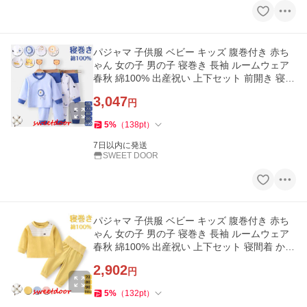
パジャマ 子供服 ベビー キッズ 腹巻付き 赤ち
ゃん 女の子 男の子 寝巻き 長袖 ルームウェア
春秋 綿100% 出産祝い 上下セット 前開き 寝間
着 かわいい ギフト
3,047
円
5
%
（
138
pt
）
7日以内に発送
SWEET DOOR
パジャマ 子供服 ベビー キッズ 腹巻付き 赤ち
ゃん 女の子 男の子 寝巻き 長袖 ルームウェア
春秋 綿100% 出産祝い 上下セット 寝間着 かわ
いい ギフト 暖かい
2,902
円
5
%
（
132
pt
）