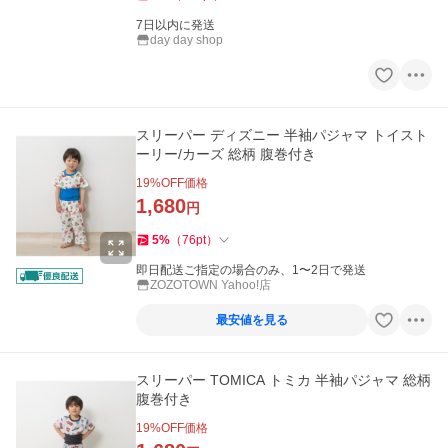
7日以内に発送
day day shop
スリーパー ディズニー 半袖パジャマ トイスト
ーリー/カーズ 総柄 腹巻付き
19
%OFF価格
1,680
円
5
%
（
76
pt
）
即日配送ご指定の場合のみ、1〜2日で発送
ZOZOTOWN Yahoo!店
最安値を見る
スリーパー TOMICA トミカ 半袖パジャマ 総柄
腹巻付き
19
%OFF価格