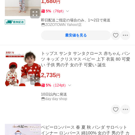
1,680
円
5
%
（
76
pt
）
即日配送ご指定の場合のみ、1〜2日で発送
ZOZOTOWN Yahoo!店
最安値を見る
トップス サンタ サンタクロース 赤ちゃん パン
ツ キッズ クリスマス ベビー 上下 衣装 80 可愛
い 子供 男の子 女の子 可愛い 誕生
2,735
円
5
%
（
124
pt
）
10日以内に発送
day day shop
ベビーロンパース 春 夏 秋 パンダ サロペット
インナー ロンパース 綿100% 女の子 男の子 カ