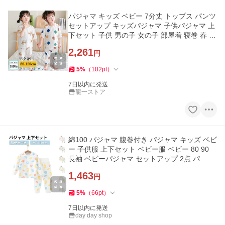
パジャマ キッズ ベビー 7分丈 トップス パンツ
セットアップ キッズパジャマ 子供パジャマ 上
下セット 子供 男の子 女の子 部屋着 寝巻 春 夏
秋
2,261
円
5
%
（
102
pt
）
7日以内に発送
龍一ストア
綿100 パジャマ 腹巻付き パジャマ キッズ ベビ
ー 子供服 上下セット ベビー服 ベビー 80 90
長袖 ベビーパジャマ セットアップ 2点 パ
1,463
円
5
%
（
66
pt
）
7日以内に発送
day day shop