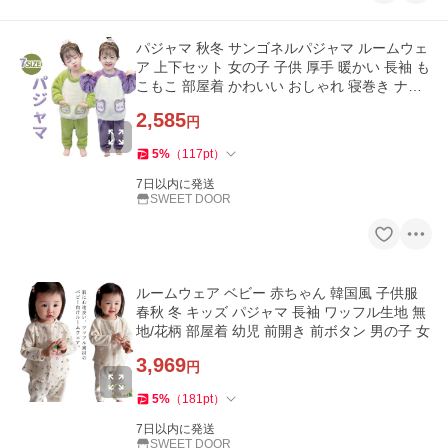
パジャマ 秋冬 サンゴネルパジャマ ルームウェ
ア 上下セット 女の子 子供 厚手 暖かい 長袖 も
こもこ 部屋着 かわいい おしゃれ 寝巻き ナイ
トウェア 2色
2,585
円
5
%
（
117
pt
）
7日以内に発送
SWEET DOOR
ルームウェア ベビー 赤ちゃん 韓国風 子供服
春秋 冬 キッズ パジャマ 長袖 ワッフル生地 無
地/花柄 部屋着 幼児 前開き 前ボタン 男の子 女
3,969
円
5
%
（
181
pt
）
7日以内に発送
SWEET DOOR