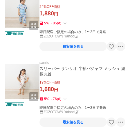
24
%OFF価格
1,880
円
5
%
（
85
pt
）
即日配送ご指定の場合のみ、1〜2日で発送
ZOZOTOWN Yahoo!店
最安値を見る
sanrio
スリーパー サンリオ 半袖パジャマ メッシュ 総
柄丸首
19
%OFF価格
1,680
円
5
%
（
76
pt
）
即日配送ご指定の場合のみ、1〜2日で発送
ZOZOTOWN Yahoo!店
最安値を見る