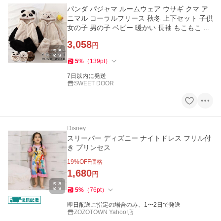
パンダ パジャマ ルームウェア ウサギ クマ ア
ニマル コーラルフリース 秋冬 上下セット 子供
女の子 男の子 ベビー 暖かい 長袖 もこもこ ふ
わふわ 部屋着
3,058
円
5
%
（
139
pt
）
7日以内に発送
SWEET DOOR
Disney
スリーパー ディズニー ナイトドレス フリル付
き プリンセス
19
%OFF価格
1,680
円
5
%
（
76
pt
）
即日配送ご指定の場合のみ、1〜2日で発送
ZOZOTOWN Yahoo!店