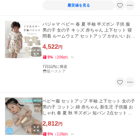
最安値を見る
パジャマ ベビー 春 夏 半袖 半ズボン 子供 服
男の子 女の子 キッズ 赤ちゃん 上下セット 寝
間着 ルームウェア セットアップ かわいい おし
ゃれ 薄手
4,522
円
5
%
（
206
pt
）
7日以内に発送
龍一ストア
ベビー服 セットアップ 半袖 上下セット 女の子
男の子 コットン 綿 赤ちゃん 新生児 子供服 お
しゃれ 春 夏 秋 半ズボン 短パン 2点セット 着
回し
2,812
円
5
%
（
128
pt
）