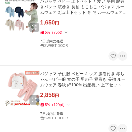
パジャマ ベビー 上下セット 可愛い 冬用 腹巻
きパンツ 腹巻き 長袖 もこもこ パジャマ ルー
ムウェア 2点/上下セット 冬 冬 ルームウェア
もこ
1,650
円
5
%
（
75
pt
）
7日以内に発送
SWEET DOOR
パジャマ 子供服 ベビー キッズ 腹巻付き 赤ち
ゃん ベビー服 女の子 男の子 寝巻き 長袖 ルー
ムウェア 春秋 綿100% 出産祝い 上下セット か
わいい 肌着 ギフト
2,858
円
5
%
（
129
pt
）
7日以内に発送
SWEET DOOR