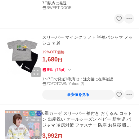
7日以内に発送
SWEET DOOR
スリーパー マインクラフト 半袖パジャマ メッ
シュ 丸首
19
%OFF価格
1,680
円
5
%
（
76
pt
）
1〜7日で発送※取寄せ：注文後に在庫確認
ZOZOTOWN Yahoo!店
最安値を見る
6重ガーゼ スリーパー 袖付き おくるみ コット
ン 出産祝い オールシーズン ベビー 新生児 パ
ジャマ 冷房対策 ファスナー 防寒 お昼寝 吸水
速乾 男の子 女の子
3,992
円