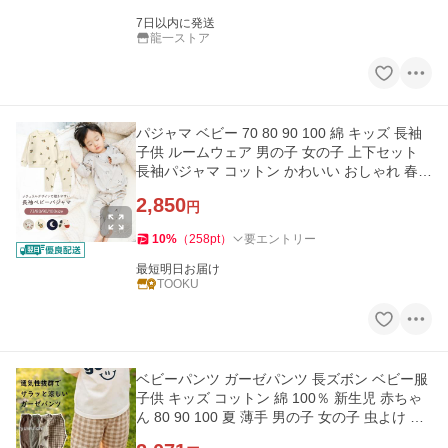
7日以内に発送
龍一ストア
パジャマ ベビー 70 80 90 100 綿 キッズ 長袖
子供 ルームウェア 男の子 女の子 上下セット
長袖パジャマ コットン かわいい おしゃれ 春
秋 冬
2,850
円
10
%
（
258
pt
）
要エントリー
最短明日お届け
TOOKU
ベビーパンツ ガーゼパンツ 長ズボン ベビー服
子供 キッズ コットン 綿 100％ 新生児 赤ちゃ
ん 80 90 100 夏 薄手 男の子 女の子 虫よけ 虫
刺され防止