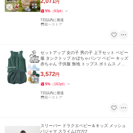
2,071
円
5
%
（
93
pt
）
7日以内に発送
龍一ストア
セットアップ 女の子 男の子 上下セット ベビー
服 タンクトップ かぼちゃパンツ ベビー キッズ
赤ちゃん 子供服 無地 トップス ボトムス ノー
スリーブ 姉妹
3,572
円
5
%
（
162
pt
）
7日以内に発送
龍一ストア
スリーパー ドラクエベビー＆キッズ メッシュ
パジャマ スライムぴぴぴ