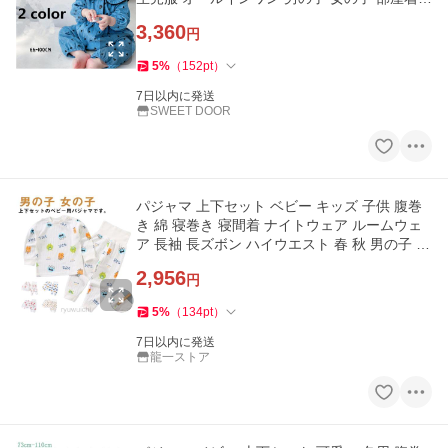
子供服 可愛い
3,360
円
5
%
（
152
pt
）
7日以内に発送
SWEET DOOR
パジャマ 上下セット ベビー キッズ 子供 腹巻
き 綿 寝巻き 寝間着 ナイトウェア ルームウェ
ア 長袖 長ズボン ハイウエスト 春 秋 男の子 女
の
2,956
円
5
%
（
134
pt
）
7日以内に発送
龍一ストア