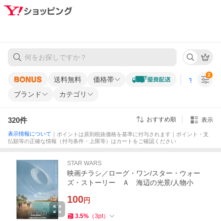
2
送料無料
価格帯
すべての条
ブランド
カテゴリ
320
件
おすすめ順
表示
表示情報について
｜ポイントは原則税抜価格を基準に付与されます｜ポイント・支
払額等の正確な情報（付与条件・上限等）はカートをご確認ください
STAR WARS
映画チラシ／ローグ・ワン/スター・ウォー
ズ・ストーリー Ａ 海辺の光景/人物小
100
円
3.5
%
（
3
pt
）