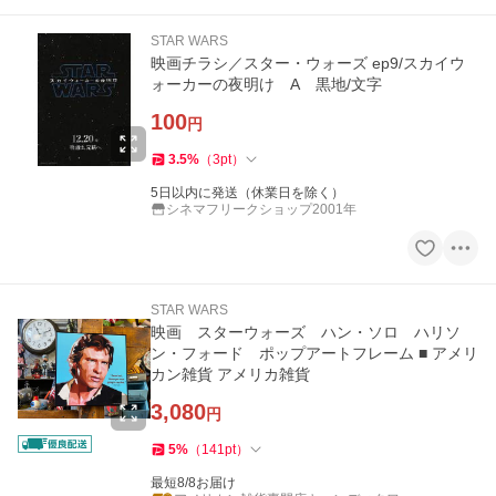
STAR WARS
映画チラシ／スター・ウォーズ ep9/スカイウ
ォーカーの夜明け A 黒地/文字
100
円
3.5
%
（
3
pt
）
5日以内に発送（休業日を除く）
シネマフリークショップ2001年
STAR WARS
映画 スターウォーズ ハン・ソロ ハリソ
ン・フォード ポップアートフレーム ■ アメリ
カン雑貨 アメリカ雑貨
3,080
円
5
%
（
141
pt
）
最短8/8お届け