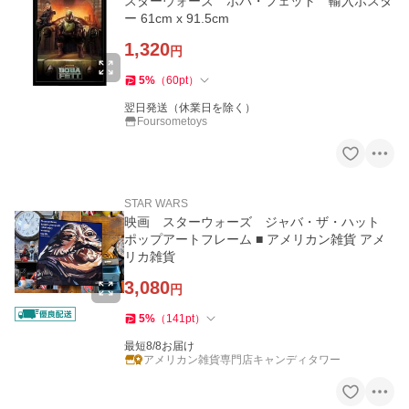
スターウォーズ ボバ・フェット 輸入ポスタ
ー 61cm x 91.5cm
1,320
円
5
%
（
60
pt
）
翌日発送（休業日を除く）
Foursometoys
STAR WARS
映画 スターウォーズ ジャバ・ザ・ハット
ポップアートフレーム ■ アメリカン雑貨 アメ
リカ雑貨
3,080
円
5
%
（
141
pt
）
最短8/8お届け
アメリカン雑貨専門店キャンディタワー