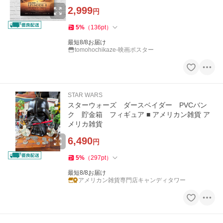
2,999
円
5
%
（
136
pt
）
最短8/8お届け
tomohochikaze-映画ポスター
STAR WARS
スターウォーズ ダースベイダー PVCバン
ク 貯金箱 フィギュア ■ アメリカン雑貨 ア
メリカ雑貨
6,490
円
5
%
（
297
pt
）
最短8/8お届け
アメリカン雑貨専門店キャンディタワー