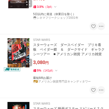
3.5
%
（
3
pt
）
5日以内に発送（休業日を除く）
シネマフリークショップ2001年
STAR WARS
スターウォーズ ダースベイダー ブリキ看
板 ベイダー郷 ＆ ダークサイド ギャラク
シーツアー ■ アメリカン雑貨 アメリカ雑貨
3,080
円
5
%
（
141
pt
）
最短8/8お届け
アメリカン雑貨専門店キャンディタワー
STAR WARS
スターウォーズ 映画ポスター エピソード 2 ク