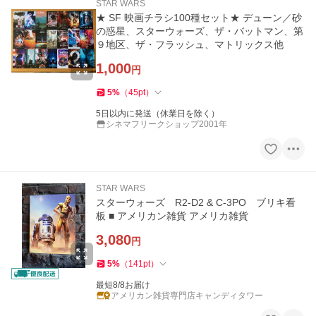
STAR WARS
★ SF 映画チラシ100種セット★ デューン／砂
の惑星、スターウォーズ、ザ・バットマン、第
９地区、ザ・フラッシュ、マトリックス他
1,000
円
5
%
（
45
pt
）
5日以内に発送（休業日を除く）
シネマフリークショップ2001年
STAR WARS
スターウォーズ R2-D2 & C-3PO ブリキ看
板 ■ アメリカン雑貨 アメリカ雑貨
3,080
円
5
%
（
141
pt
）
最短8/8お届け
アメリカン雑貨専門店キャンディタワー