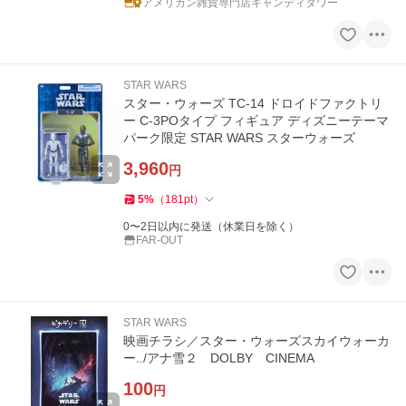
アメリカン雑貨専門店キャンディタワー
STAR WARS
スター・ウォーズ TC-14 ドロイドファクトリ
ー C-3POタイプ フィギュア ディズニーテーマ
パーク限定 STAR WARS スターウォーズ
3,960
円
5
%
（
181
pt
）
0〜2日以内に発送（休業日を除く）
FAR-OUT
STAR WARS
映画チラシ／スター・ウォーズスカイウォーカ
ー../アナ雪２ DOLBY CINEMA
100
円