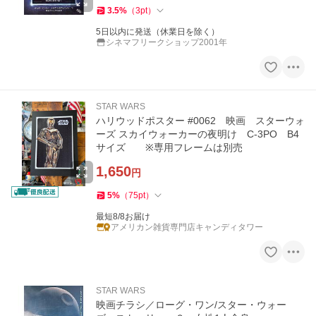
3.5
%
（
3
pt
）
5日以内に発送（休業日を除く）
シネマフリークショップ2001年
STAR WARS
ハリウッドポスター #0062 映画 スターウォ
ーズ スカイウォーカーの夜明け C-3PO B4
サイズ ※専用フレームは別売
1,650
円
5
%
（
75
pt
）
最短8/8お届け
アメリカン雑貨専門店キャンディタワー
STAR WARS
映画チラシ／ローグ・ワン/スター・ウォー