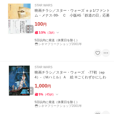
STAR WARS
映画チラシ／スター・ウォーズ ｅｐ1/ファント
ム・メナス-99- Ｃ 小版A5「鉄道の日」応募
100
円
3.5
%
（
3
pt
）
5日以内に発送（休業日を除く）
シネマフリークショップ2001年
STAR WARS
映画チラシ／スター・ウォーズ -77初（ep
4）-（Ｍハミル）Ａ 絵 ※ごくわずかにしわ
1,000
円
5
%
（
45
pt
）
5日以内に発送（休業日を除く）
シネマフリークショップ2001年