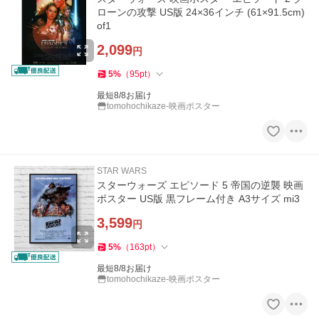
ローンの攻撃 US版 24×36インチ (61×91.5cm)
of1
2,099
円
5
%
（
95
pt
）
最短8/8お届け
tomohochikaze-映画ポスター
STAR WARS
スターウォーズ エピソード 5 帝国の逆襲 映画
ポスター US版 黒フレーム付き A3サイズ mi3
3,599
円
5
%
（
163
pt
）
最短8/8お届け
tomohochikaze-映画ポスター