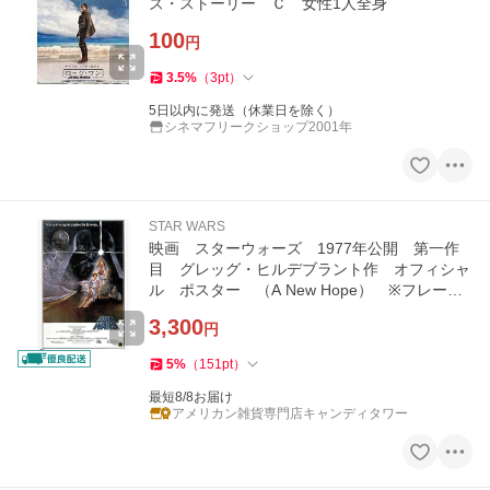
ズ・ストーリー Ｃ 女性1人全身
100
円
3.5
%
（
3
pt
）
5日以内に発送（休業日を除く）
シネマフリークショップ2001年
STAR WARS
映画 スターウォーズ 1977年公開 第一作
目 グレッグ・ヒルデブラント作 オフィシャ
ル ポスター （A New Hope） ※フレーム
なし
3,300
円
5
%
（
151
pt
）
最短8/8お届け
アメリカン雑貨専門店キャンディタワー