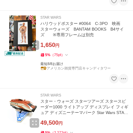
STAR WARS
ハリウッドポスター #0064 C-3PO 映画
スターウォーズ BANTAM BOOKS B4サイ
ズ ※専用フレームは別売
1,650
円
5
%
（
75
pt
）
最短8/8お届け
アメリカン雑貨専門店キャンディタワー
STAR WARS
スター・ウォーズ スターツアーズ スタースピ
ーダー1000 ライトアップ ディスプレイ フィギ
ュア ディズニーテーマパーク Star Wars STAR
TOURS Star speeder
49,500
円
5
%
（
2,272
pt
）