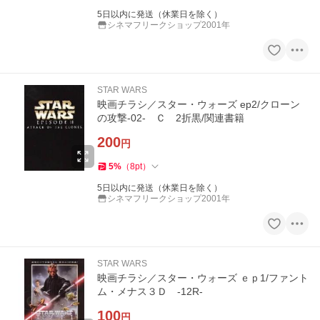
5日以内に発送（休業日を除く）
シネマフリークショップ2001年
STAR WARS
映画チラシ／スター・ウォーズ ep2/クローン
の攻撃-02- Ｃ 2折黒/関連書籍
200
円
5
%
（
8
pt
）
5日以内に発送（休業日を除く）
シネマフリークショップ2001年
STAR WARS
映画チラシ／スター・ウォーズ ｅｐ1/ファント
ム・メナス３Ｄ -12R-
100
円