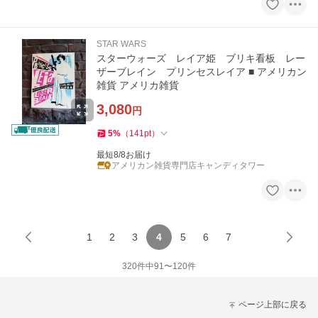
STAR WARS
スターウォーズ レイア姫 ブリキ看板 レー
ザーブレイン プリンセスレイア ■ アメリカン
雑貨 アメリカ雑貨
3,080
円
5
%
（
141
pt
）
最短8/8お届け
アメリカン雑貨専門店キャンディタワー
1
2
3
4
5
6
7
320
件中
91
〜
120
件
ページ上部に戻る