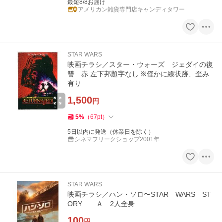
最短8/8お届け
アメリカン雑貨専門店キャンディタワー
STAR WARS
映画チラシ／スター・ウォーズ ジェダイの復
讐 赤 左下邦題字なし ※僅かに線状跡、歪み
有り
1,500
円
5
%
（
67
pt
）
5日以内に発送（休業日を除く）
シネマフリークショップ2001年
STAR WARS
映画チラシ／ハン・ソロ〜STAR WARS ST
ORY Ａ 2人全身
100
円