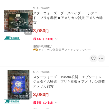
STAR WARS
スターウォーズ ダースベイダー シスロー
ド ブリキ看板 ■ アメリカン雑貨 アメリカ雑
貨
3,080
円
5
%
（
141
pt
）
最短8/8お届け
アメリカン雑貨専門店キャンディタワー
STAR WARS
スターウォーズ 1983年公開 エピソード6
ジェダイの帰還 ブリキ看板 ■ アメリカン雑貨
アメリカ雑貨
3,080
円
5
%
（
141
pt
）