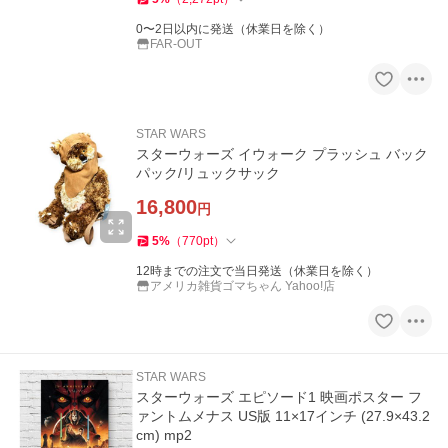
0〜2日以内に発送（休業日を除く）
FAR-OUT
STAR WARS
スターウォーズ イウォーク プラッシュ バック
パック/リュックサック
16,800
円
5
%
（
770
pt
）
12時までの注文で当日発送（休業日を除く）
アメリカ雑貨ゴマちゃん Yahoo!店
STAR WARS
スターウォーズ エピソード1 映画ポスター フ
ァントムメナス US版 11×17インチ (27.9×43.2
cm) mp2