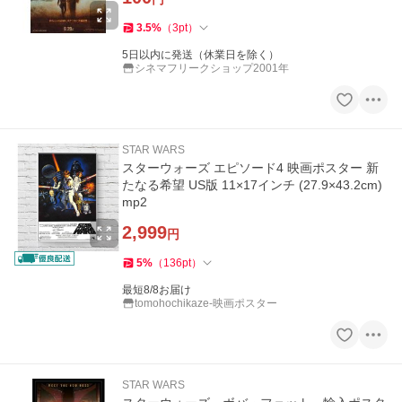
3.5
%
（
3
pt
）
5日以内に発送（休業日を除く）
シネマフリークショップ2001年
STAR WARS
スターウォーズ エピソード4 映画ポスター 新
たなる希望 US版 11×17インチ (27.9×43.2cm)
mp2
2,999
円
5
%
（
136
pt
）
最短8/8お届け
tomohochikaze-映画ポスター
STAR WARS