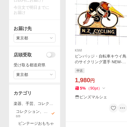
日以内にお届け）
今注文で明日までに
お届け
お届け先
東京都
KIWI
店頭受取
ピンバッジ・自転車キウイ鳥
のサイクリング選手 NEW-Z
受け取る都道府県
EALAND KIWI CYCLING◆フ
中古
ランス限定ピンズ◆レアなヴ
東京都
ィンテージものピンバッチ
1,980
円
5
%
（
90
pt
）
カテゴリ
ピンズマルシェ
楽器、手芸、コレクシ
ョン
コレクション、趣
8
件
味
ビンテージおもちゃ