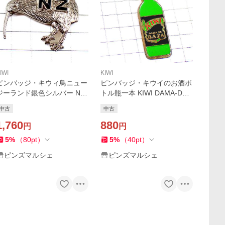
IWI
KIWI
ピンバッジ・キウィ鳥ニュー
ピンバッジ・キウイのお酒ボ
ジーランド銀色シルバー NE
トル瓶一本 KIWI DAMA-DE-
-ZEALAND KIWI ALL-BLA
BAZA SPAIN◆フランス限定
中古
中古
CKS◆フランス限定ピンズ◆
ピンズ◆レアなヴィンテージ
レアなヴィンテージものピン
1,760
ものピンバッチ
880
円
円
バッチ
5
%
（
80
pt
）
5
%
（
40
pt
）
ピンズマルシェ
ピンズマルシェ