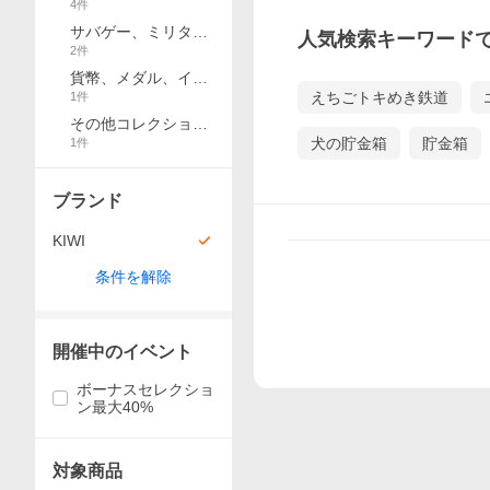
4
件
サバゲー、ミリタリ
人気検索キーワード
2
件
ー
貨幣、メダル、イン
えちごトキめき鉄道
1
件
ゴット
その他コレクショ
犬の貯金箱
貯金箱
1
件
ン、趣味
ブランド
KIWI
条件を解除
開催中のイベント
ボーナスセレクショ
ン最大40%
対象商品