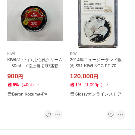
KIWI
KIWI
KIWI(キウィ) 油性靴クリーム
2014年ニュージーランド銀
50ml (陸上自衛隊/迷彩/
貨 S$1 KIWI NGC PF 70 ウ
靴磨き/靴墨/サバゲー/ミリタ
ルトラカメオ 希少 低発行枚
900
120,000
円
円
リー/アウトドア)
数
5
%
（
40
pt
）
1
%
（
1,090
pt
）
Baron Kozuma-PX
Glossyオンラインストア