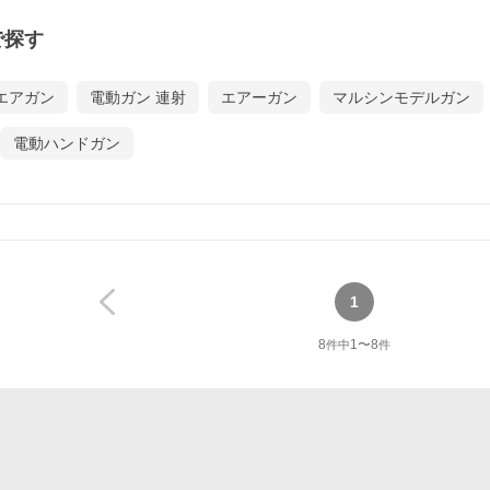
で探す
エアガン
電動ガン 連射
エアーガン
マルシンモデルガン
電動ハンドガン
1
8
1
〜
8
件中
件