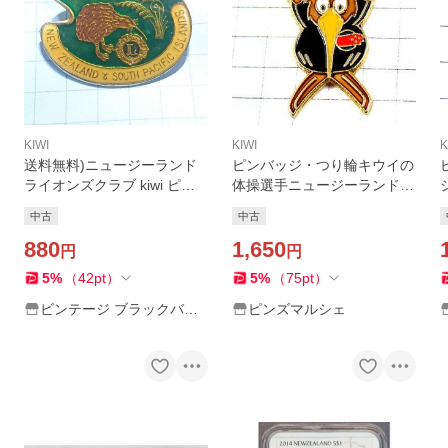
KIWI
KIWI
K
送料無料)ニュージーランド
ピンバッジ・つり輪キウイの
ライオンズクラブ kiwi ピン
体操選手ニュージーランド体
バッジ A02566
操協会 NEW-ZEALAND GYM
W
中古
中古
NASTICS FEDERATION KIW
880
I◆フランス限定ピンズ
1,650
円
円
5
%
（
42
pt
）
5
%
（
75
pt
）
ビンテージ ブラックバー
ピンズマルシェ
ド