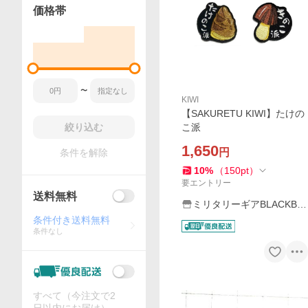
価格帯
〜
KIWI
【SAKURETU KIWI】たけの
絞り込む
こ派
1,650
円
条件を解除
10
%
（
150
pt
）
要エントリー
送料無料
ミリタリーギアBLACKBU
RN
条件付き送料無料
条件なし
すべて（今注文で2