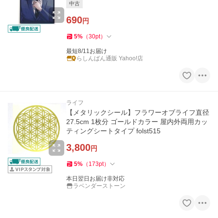
中古
690
円
5
%
（
30
pt
）
最短8/11お届け
らしんばん通販 Yahoo!店
ライフ
【メタリックシール】フラワーオブライフ直径
27.5cm 1枚分 ゴールドカラー 屋内外両用カッ
ティングシートタイプ folst515
3,800
円
5
%
（
173
pt
）
本日翌日お届け非対応
ラベンダーストーン