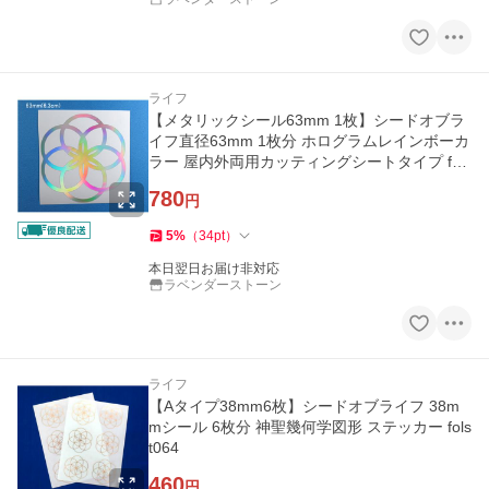
ライフ
【メタリックシール63mm 1枚】シードオブラ
イフ直径63mm 1枚分 ホログラムレインボーカ
ラー 屋内外両用カッティングシートタイプ fols
t503
780
円
5
%
（
34
pt
）
本日翌日お届け非対応
ラベンダーストーン
ライフ
【Aタイプ38mm6枚】シードオブライフ 38m
mシール 6枚分 神聖幾何学図形 ステッカー fols
t064
460
円