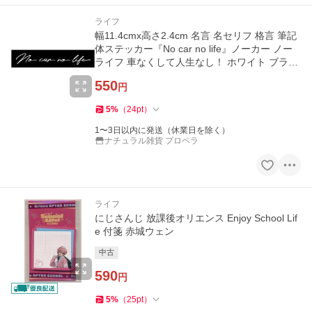
ライフ
幅11.4cmx高さ2.4cm 名言 名セリフ 格言 筆記
体ステッカー『No car no life』ノーカー ノー
ライフ 車なくして人生なし！ ホワイト ブラッ
ク
550
円
5
%
（
24
pt
）
1〜3日以内に発送（休業日を除く）
ナチュラル雑貨 プロペラ
ライフ
にじさんじ 放課後オリエンス Enjoy School Lif
e 付箋 赤城ウェン
中古
590
円
5
%
（
25
pt
）