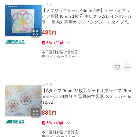
ライフ
【メタリックシール48mm 1枚】シードオブラ
イフ直径48mm 1枚分 ホログラムレインボーカ
ラー 屋内外両用カッティングシートタイプ fols
t502
480
円
5
%
（
21
pt
）
本日翌日お届け非対応
ラベンダーストーン
ライフ
【Aタイプ25mm24枚】シードオブライフ 25m
mシール 24枚分 神聖幾何学図形 ステッカー fo
lst062
880
円
5
%
（
40
pt
）
本日翌日お届け非対応
ラベンダーストーン