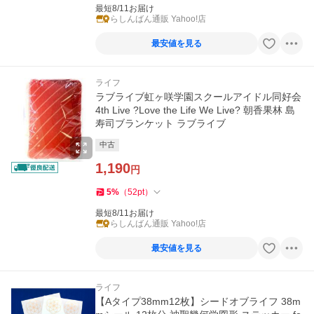
最短8/11お届け
らしんばん通販 Yahoo!店
最安値を見る
ライフ
ラブライブ虹ヶ咲学園スクールアイドル同好会
4th Live ?Love the Life We Live? 朝香果林 島
寿司ブランケット ラブライブ
中古
1,190
円
5
%
（
52
pt
）
最短8/11お届け
らしんばん通販 Yahoo!店
最安値を見る
ライフ
【Aタイプ38mm12枚】シードオブライフ 38m