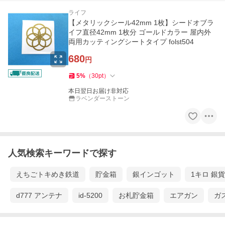
ライフ
【メタリックシール42mm 1枚】シードオブラ
イフ直径42mm 1枚分 ゴールドカラー 屋内外
両用カッティングシートタイプ folst504
680
円
5
%
（
30
pt
）
本日翌日お届け非対応
ラベンダーストーン
人気検索キーワードで探す
えちごトキめき鉄道
貯金箱
銀インゴット
1キロ 銀貨
d777 アンテナ
id-5200
お札貯金箱
エアガン
ガ