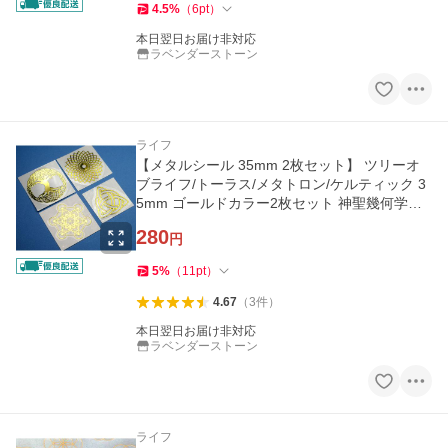
4.5
%
（
6
pt
）
本日翌日お届け非対応
ラベンダーストーン
ライフ
【メタルシール 35mm 2枚セット】 ツリーオ
ブライフ/トーラス/メタトロン/ケルティック 3
5mm ゴールドカラー2枚セット 神聖幾何学図
形 真鍮 folst802
280
円
5
%
（
11
pt
）
4.67
（
3
件
）
本日翌日お届け非対応
ラベンダーストーン
ライフ