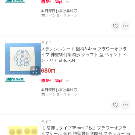
5
%
（
30
pt
）
本日翌日お届け非対応
ラベンダーストーン
ライフ
ステンシルシート 図柄3.4cm フラワーオブラ
イフ 神聖幾何学図形 クラフト 型 ペイント イ
ンテリア st-folk34
680
円
5
%
（
30
pt
）
本日翌日お届け非対応
ラベンダーストーン
ライフ
【 箔押しタイプ35mm12枚】フラワーオブラ
イフシール 金色 神聖幾何学図形 ステッカー 当