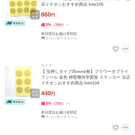
店イチオシおすすめ商品 folst105
860
円
5
%
（
38
pt
）
本日翌日お届け非対応
ラベンダーストーン
ライフ
【 箔押しタイプ35mm6枚】フラワーオブライ
フシール 金色 神聖幾何学図形 ステッカー 当店
イチオシおすすめ商品 folst104
440
円
5
%
（
20
pt
）
本日翌日お届け非対応
ラベンダーストーン