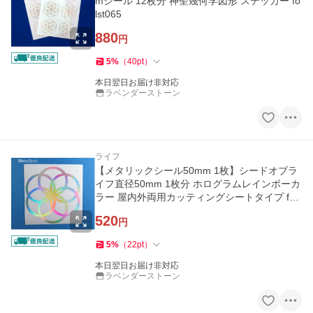
mシール 12枚分 神聖幾何学図形 ステッカー fo
lst065
880
円
5
%
（
40
pt
）
本日翌日お届け非対応
ラベンダーストーン
ライフ
【メタリックシール50mm 1枚】シードオブラ
イフ直径50mm 1枚分 ホログラムレインボーカ
ラー 屋内外両用カッティングシートタイプ fols
t511
520
円
5
%
（
22
pt
）
本日翌日お届け非対応
ラベンダーストーン