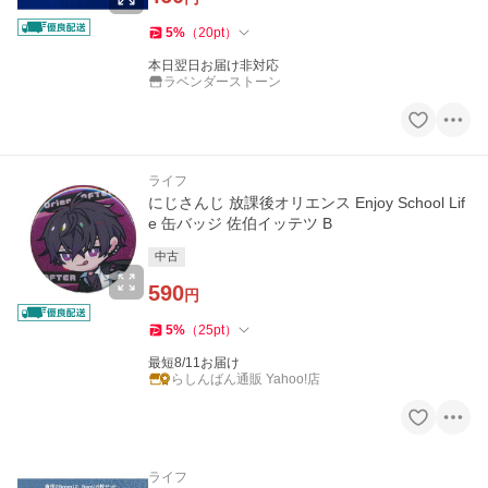
5
%
（
20
pt
）
本日翌日お届け非対応
ラベンダーストーン
ライフ
にじさんじ 放課後オリエンス Enjoy School Lif
e 缶バッジ 佐伯イッテツ B
中古
590
円
5
%
（
25
pt
）
最短8/11お届け
らしんばん通販 Yahoo!店
ライフ