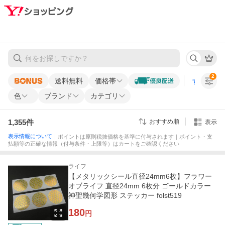
2
送料無料
価格帯
すべての条
色
ブランド
カテゴリ
1,355
件
おすすめ順
表示
表示情報について
｜ポイントは原則税抜価格を基準に付与されます｜ポイント・支
払額等の正確な情報（付与条件・上限等）はカートをご確認ください
ライフ
【メタリックシール直径24mm6枚】フラワー
オブライフ 直径24mm 6枚分 ゴールドカラー
神聖幾何学図形 ステッカー folst519
180
円