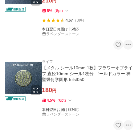
210
円
5
%
（
8
pt
）
4.67
（
3
件
）
本日翌日お届け非対応
ラベンダーストーン
ライフ
【メタル シール10mm 1枚】フラワーオブライ
フ 直径10mm シール1枚分 ゴールドカラー 神
聖幾何学図形 folst050
180
円
4.5
%
（
6
pt
）
本日翌日お届け非対応
ラベンダーストーン