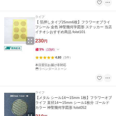
ライフ
【 箔押しタイプ25mm6枚】フラワーオブライ
フシール 金色 神聖幾何学図形 ステッカー 当店
イチオシおすすめ商品 folst101
230
円
5
%
（
10
pt
）
4.80
（
5
件
）
本日翌日お届け非対応
ラベンダーストーン
ライフ
【メタル シール14〜15mm 1枚】フラワーオブ
ライフ 直径14〜15mm シール1枚分 ゴールド
カラー 神聖幾何学図形 folst052