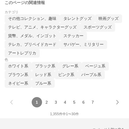
このページの関連情報
カテゴリ
その他コレクション、趣味
タレントグッズ
映画グッズ
テレビ、アニメ、キャラクターグッズ
スポーツグッズ
貨幣、メダル、インゴット
ステッカー
テレカ、プリペイドカード
サバゲー、ミリタリー
アートレプリカ
色
ホワイト系
ブラック系
グレー系
ベージュ系
ブラウン系
レッド系
ピンク系
パープル系
ネイビー系
ブルー系
1
2
3
4
5
6
7
1,355
件中
1
〜
30
件