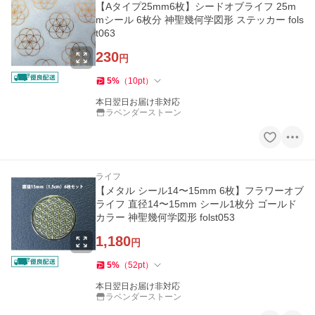
【Aタイプ25mm6枚】シードオブライフ 25m
mシール 6枚分 神聖幾何学図形 ステッカー fols
t063
230
円
5
%
（
10
pt
）
本日翌日お届け非対応
ラベンダーストーン
ライフ
【メタル シール14〜15mm 6枚】フラワーオブ
ライフ 直径14〜15mm シール1枚分 ゴールド
カラー 神聖幾何学図形 folst053
1,180
円
5
%
（
52
pt
）
本日翌日お届け非対応
ラベンダーストーン