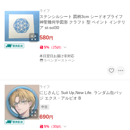
ライフ
ステンシルシート 図柄3cm シードオブライフ
神聖幾何学図形 クラフト 型 ペイント インテリ
ア st-sol30
580
円
5
%
（
25
pt
）
本日翌日お届け非対応
ラベンダーストーン
ライフ
にじさんじ Suit Up,New Life. ランダム缶バッ
ジ エクス・アルビオ B
中古
690
円
5
%
（
30
pt
）