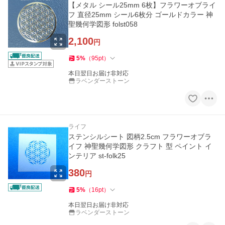
【メタル シール25mm 6枚】フラワーオブライ
フ 直径25mm シール6枚分 ゴールドカラー 神
聖幾何学図形 folst058
2,100
円
5
%
（
95
pt
）
本日翌日お届け非対応
ラベンダーストーン
ライフ
ステンシルシート 図柄2.5cm フラワーオブラ
イフ 神聖幾何学図形 クラフト 型 ペイント イ
ンテリア st-folk25
380
円
5
%
（
16
pt
）
本日翌日お届け非対応
ラベンダーストーン