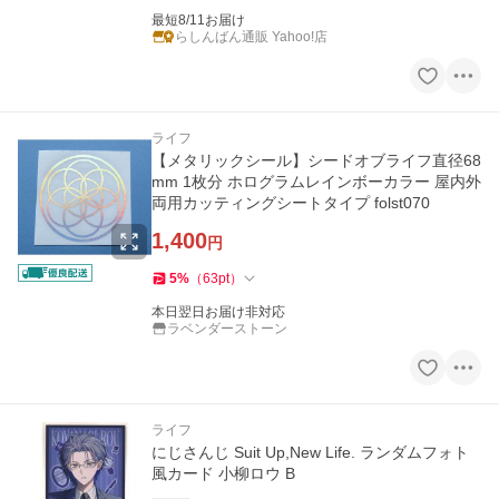
最短8/11お届け
らしんばん通販 Yahoo!店
ライフ
【メタリックシール】シードオブライフ直径68
mm 1枚分 ホログラムレインボーカラー 屋内外
両用カッティングシートタイプ folst070
1,400
円
5
%
（
63
pt
）
本日翌日お届け非対応
ラベンダーストーン
ライフ
にじさんじ Suit Up,New Life. ランダムフォト
風カード 小柳ロウ B