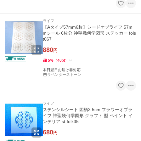
ライフ
【Aタイプ57mm6枚】シードオブライフ 57m
mシール 6枚分 神聖幾何学図形 ステッカー fols
t067
880
円
5
%
（
40
pt
）
本日翌日お届け非対応
ラベンダーストーン
ライフ
ステンシルシート 図柄3.5cm フラワーオブラ
イフ 神聖幾何学図形 クラフト 型 ペイント イ
ンテリア st-folk35
680
円