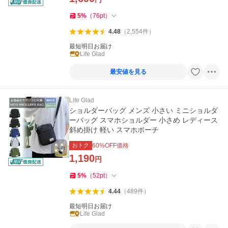
5
%
（
76
pt
）
4.48
（
2,554
件
）
最短明日お届け
Life Glad
最安値を見る
Life Glad
ショルダーバッグ メンズ 小さい ミニショルダ
ーバッグ スマホショルダー 小さめ レディース
斜め掛け 軽い スマホポーチ
おトク
60
%OFF価格
1,190
円
5
%
（
52
pt
）
4.44
（
489
件
）
最短明日お届け
Life Glad