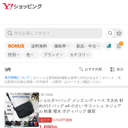
3
送料無料
価格帯
新品・中古
性別
色
ブランド
カテゴリ
3
件
おすすめ順
表示
表示情報について
｜ポイントは原則税抜価格を基準に付与されます｜ポイント・支
払額等の正確な情報（付与条件・上限等）はカートをご確認ください
Life Glad
ショルダーバッグ メンズ レディース 大きめ 斜
めがけ バッグ a4 小さい サコッシュ カジュア
ル 軽量 撥水 ボディバッグ 爆買
おトク
51
%OFF価格
1,690
円