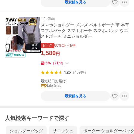
最安値を見る
Life Glad
スマホショルダー メンズ ベルトポーチ 革 本革
スマホバック スマホポーチ スマホバッグ ウエ
ストポーチ ミニショルダー
おトク
60
%OFF価格
1,580
円
5
%
（
71
pt
）
4.25
（
459
件
）
最短明日お届け
Life Glad
最安値を見る
人気検索キーワードで探す
ショルダーバッグ
サコッシュ
ポーター ショルダーバッ