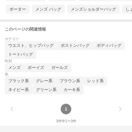
ポーター
メンズ バッグ
メンズショルダーバッグ
し
このページの関連情報
カテゴリ
ウエスト、ヒップバッグ
ボストンバッグ
ボディバッグ
トートバッグ
性別
メンズ
ボーイズ
ガールズ
色
ブラック系
グレー系
ブラウン系
レッド系
ネイビー系
グリーン系
カーキ系
1
3
件中
1
〜
3
件