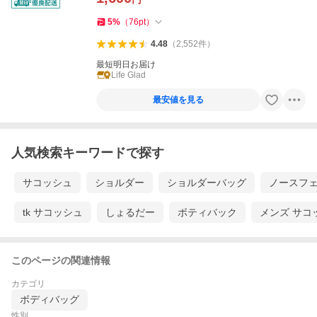
5
%
（
76
pt
）
4.48
（
2,552
件
）
最短明日お届け
Life Glad
最安値を見る
人気検索キーワードで探す
サコッシュ
ショルダー
ショルダーバッグ
ノースフ
tk サコッシュ
しょるだー
ボティバック
メンズ サコ
このページの関連情報
カテゴリ
ボディバッグ
性別