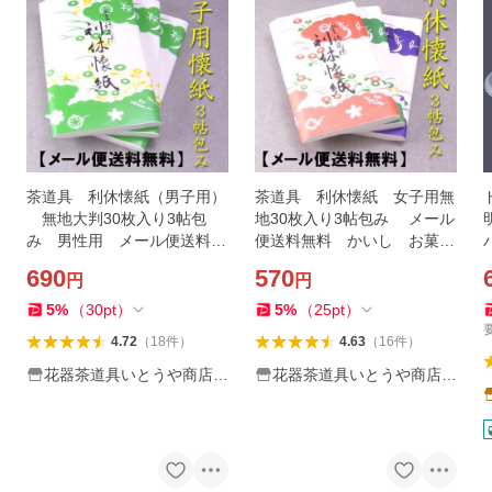
茶道具 利休懐紙（男子用）
茶道具 利休懐紙 女子用無
無地大判30枚入り3帖包
地30枚入り3帖包み メール
み 男性用 メール便送料無
便送料無料 かいし お菓子
料 かいし
をのせる紙
690
570
円
円
5
%
（
30
pt
）
5
%
（
25
pt
）
4.72
（
18
件
）
4.63
（
16
件
）
花器茶道具いとうや商店ヤ
花器茶道具いとうや商店ヤ
フー店
フー店