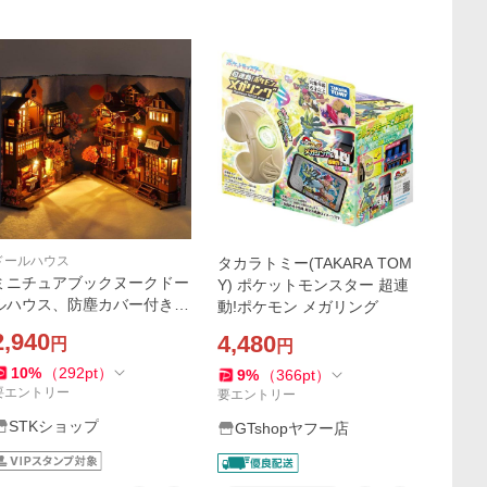
ドールハウス
タカラトミー(TAKARA TOM
ミニチュアブックヌークドー
Y) ポケットモンスター 超連
ルハウス、防塵カバー付き本
動!ポケモン メガリング
棚キット日本の風景モデルド
2,940
4,480
円
円
ールハウスハウスキット男の
子女の子用
10
%
（
292
pt
）
9
%
（
366
pt
）
要エントリー
要エントリー
STKショップ
GTshopヤフー店