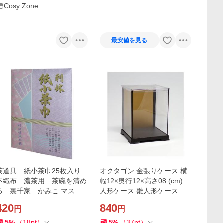
Cosy Zone
最安値を見る
茶道具 紙小茶巾25枚入り
オクタゴン 金張りケース 横
不織布 濃茶用 茶碗を清め
幅12×奥行12×高さ08 (cm)
る 裏千家 かみこ マスク
人形ケース 雛人形ケース コ
のインナーシートにも
レクションケース
420
840
円
円
5
%
（
18
pt
）
5
%
（
37
pt
）