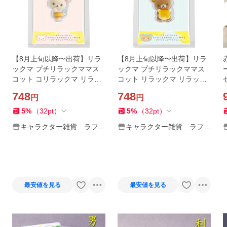
【8月上旬以降〜出荷】リラ
【8月上旬以降〜出荷】リラ
ックマ プチリラックママス
ックマ プチリラックママス
コット コリラックマ リラッ
コット リラックマ リラック
クマプチコレクション 第5弾
マプチコレクション 第5弾 は
748
748
円
円
はちみつ みつばち フロッキ
ちみつ フロッキー加工 ミニ
ー加工 ミニフィギュア
フィギュア
5
%
（
32
pt
）
5
%
（
32
pt
）
キャラクター雑貨 ラフラ
キャラクター雑貨 ラフラ
フ
フ
最安値を見る
最安値を見る