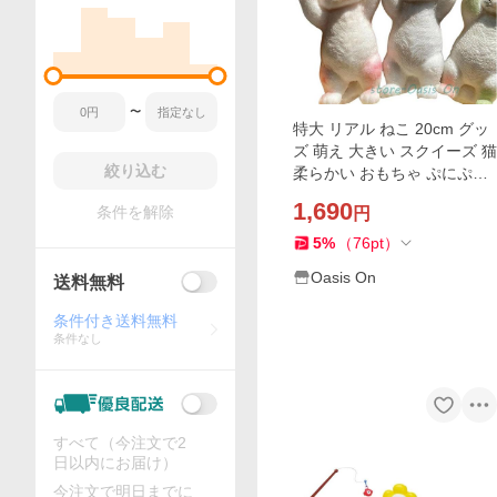
〜
特大 リアル ねこ 20cm グッ
ズ 萌え 大きい スクイーズ 猫
絞り込む
柔らかい おもちゃ ぷにぷに
癒し 面白い ネコ 雑貨 特大
1,690
条件を解除
円
もちもち インスタ映
5
%
（
76
pt
）
Oasis On
送料無料
条件付き送料無料
条件なし
すべて（今注文で2
日以内にお届け）
今注文で明日までに