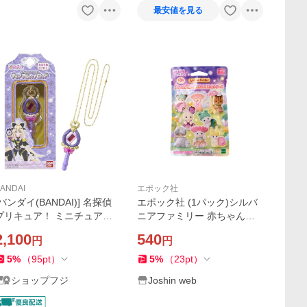
最安値を見る
ANDAI
エポック社
[バンダイ(BANDAI)] 名探偵
エポック社 (1パック)シルバ
プリキュア！ ミニチュアコ
ニアファミリー 赤ちゃんコ
レクション ティアアルカナ
レクション -赤ちゃん妖精の
2,100
540
円
円
ロッド 対象年齢 3 才以上
森のなかまたちシリーズ (BB
-14)シルバニアファミリー 返
5
%
（
95
pt
）
5
%
（
23
pt
）
品種別B
ショップフジ
Joshin web