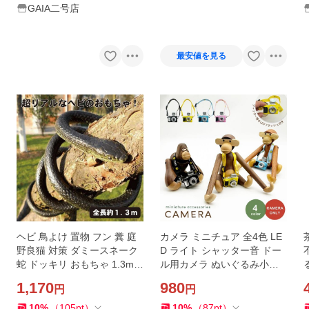
GAIA二号店
最安値を見る
ヘビ 鳥よけ 置物 フン 糞 庭
カメラ ミニチュア 全4色 LE
野良猫 対策 ダミースネーク
D ライト シャッター音 ドー
蛇 ドッキリ おもちゃ 1.3m
ル用カメラ ぬいぐるみ小物
ジョークグッズ いたずら 黒
アクセサリーブライス用カメ
1,170
980
円
円
のヘビ
ラ ミニチュアカメラ ミニチ
ュア 撮影小物 ドル撮
10
%
（
105
pt
）
10
%
（
87
pt
）