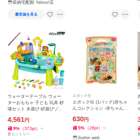
収納宅配館 Yahoo!店
フー店
最安値を見る
エポック社
ウォーターテーブル ウォー
エポック社 (1パック)赤ちゃ
ターおもちゃ 子ども 玩具 砂
んコレクション -赤ちゃんア
場セット 水遊び 砂遊びゾン
ドベンチャーシリーズ- P(BB
チー室内 屋外 感覚玩具 親子
630
4,561
円
円
-15)シルバニアファミリー 返
幼児 キッズ アウトドア ビー
品種別B
チおもち
5
%
（
28
pt
）
9
%
（
373
pt
）
要エントリー
Joshin web