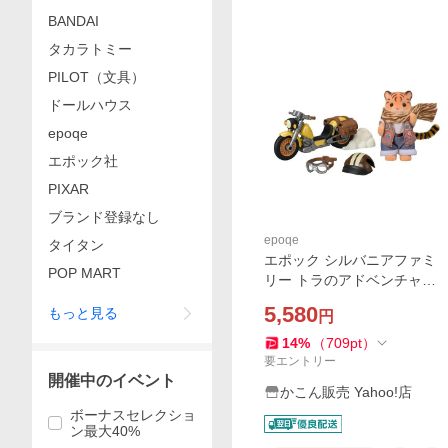
BANDAI
タカラトミー
PILOT（文具）
ドールハウス
epoqe
エポック社
PIXAR
ブランド登録なし
epoqe
タイタン
エポック シルバニアファミ
POP MART
リー トラのアドベンチャー
バイク コ-85 3歳以上 おもち
5,580
もっと見る
円
ゃ 人形 フィギュア 虎 バイク
14
%
（
709
pt
）
要エントリー
開催中のイベント
かこん販売 Yahoo!店
ボーナスセレクショ
ン最大40%