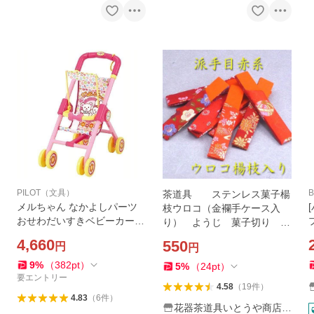
PILOT（文具）
B
茶道具 ステンレス菓子楊
メルちゃん なかよしパーツ
枝ウロコ（金襴手ケース入
おせわだいすきベビーカー
り） ようじ 菓子切り 黒
(TC) クリスマス プレゼント
文字 メール便無料
4,660
550
円
円
新生活
9
%
（
382
pt
）
5
%
（
24
pt
）
要エントリー
4.58
（
19
件
）
4.83
（
6
件
）
花器茶道具いとうや商店ヤ