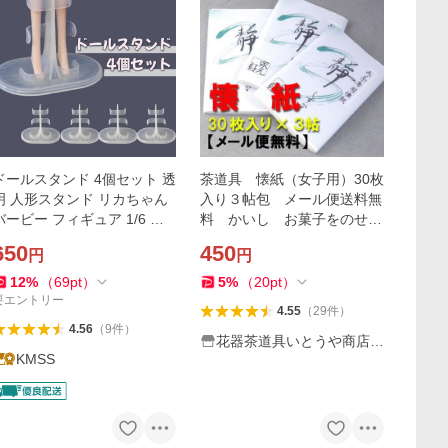
ドールスタンド 4個セット 透
茶道具 懐紙（女子用）30枚
明 人形スタンド リカちゃん
入り３帖包 メール便送料無
バービー フィギュア 1/6 人
料 かいし お菓子をのせる
形用 展示台 収納型崩れ防止
紙
650
450
円
円
コレクション ディスプレイ
用
12
%
（
69
pt
）
5
%
（
20
pt
）
要エントリー
4.55
（
29
件
）
4.56
（
9
件
）
花器茶道具いとうや商店ヤ
KMSS
フー店