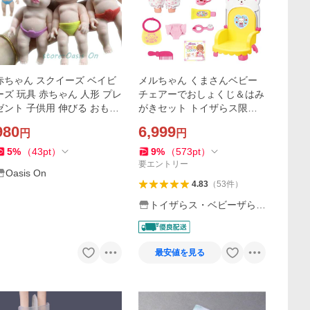
赤ちゃん スクイーズ ベイビ
メルちゃん くまさんベビー
ーズ 玩具 赤ちゃん 人形 プレ
チェアーでおしょくじ＆はみ
ゼント 子供用 伸びる おもち
がきセット トイザらス限定
ゃ 減圧 低反発 ストレス解消
おままごと お世話体験 知育
980
6,999
円
円
おもしろ 大人 小学生 Ti
玩具 3歳 4歳 5歳
5
%
（
43
pt
）
9
%
（
573
pt
）
要エントリー
Oasis On
4.83
（
53
件
）
トイザらス・ベビーザらス
ヤフー店
最安値を見る