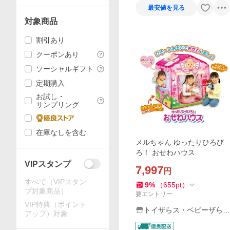
最安値を見る
対象商品
割引あり
クーポンあり
ソーシャルギフト
定期購入
お試し・
サンプリング
在庫なしを含む
メルちゃん ゆったりひろび
ろ！ おせわハウス
VIPスタンプ
7,997
円
すべて（VIPスタン
9
%
（
655
pt
）
プ対象商品）
要エントリー
VIP特典（ポイント
トイザらス・ベビーザらス
アップ）対象
ヤフー店