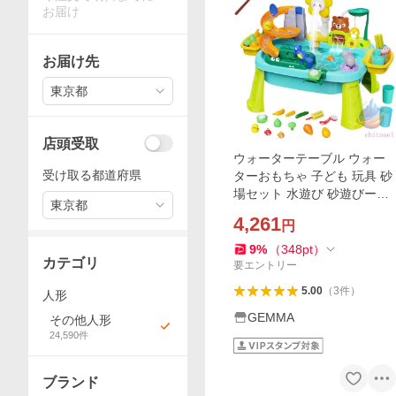
お届け
お届け先
東京都
店頭受取
ウォーターテーブル ウォー
受け取る都道府県
ターおもちゃ 子ども 玩具 砂
場セット 水遊び 砂遊びー室
東京都
内 屋外 感覚玩具 親子 幼児
4,261
円
キッズ アウトドア ビーチお
もちゃ
9
%
（
348
pt
）
カテゴリ
要エントリー
5.00
（
3
件
）
人形
GEMMA
その他人形
24,590
件
ブランド