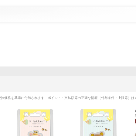
税抜価格を基準に付与されます｜ポイント・支払額等の正確な情報（付与条件・上限等）は