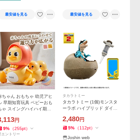
最安値を見る
最安値を見る
タカラトミー
赤ちゃん おもちゃ 幼児アヒ
タカラトミー (1個)モンスタ
ル 早期知育玩具 ベビーおも
ーラボ ハイブリッド ダイナ
ちゃ スイングハイハイ期お
ソーエッグ 返品種別B
もちゃ 音楽 ライト付き アヒ
2,480
3,113
円
円
ル親 ママ1羽 アヒルの親子
5
%
（
112
pt
）
9
%
（
255
pt
）
要エントリー
Joshin web