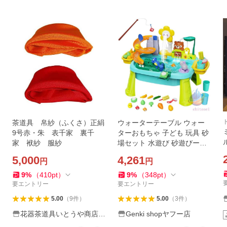
茶道具 帛紗（ふくさ）正絹
ウォーターテーブル ウォー
9号赤・朱 表千家 裏千
ターおもちゃ 子ども 玩具 砂
家 袱紗 服紗
場セット 水遊び 砂遊びー室
内 屋外 感覚玩具 親子 幼児
5,000
4,261
円
円
キッズ アウトドア ビーチお
もちゃ
9
%
（
410
pt
）
9
%
（
348
pt
）
要エントリー
要エントリー
5.00
（
9
件
）
5.00
（
3
件
）
花器茶道具いとうや商店ヤ
Genki shopヤフー店
フー店