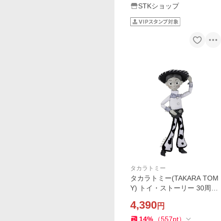
STKショップ
タカラトミー
タカラトミー(TAKARA TOM
Y) トイ・ストーリー 30周年
リアルサイズトーキングフィ
4,390
円
ギュア ジェシー ウッディの
ラウンドアップ ver.
14
%
（
557
pt
）