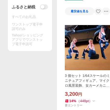
ふるさと納税
最安値を見る
すべてのお礼品
ワンストップ電子申
請可のみ
Yahoo!ショッピング
アプリでワンストッ
プ電子申請可
3 個セット 1/64スケールのミ
ニチュアフィギュア、マイク
ロ風景装飾、女カーメカニッ
クオーナメント、小さなミニ
3,200
円
人物フィギュア
14
%
（
448
pt
）
要エントリー