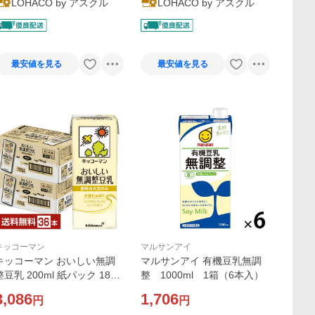
LOHACO by アスクル
LOHACO by アスクル
最安値を見る
最安値を見る
キッコーマン
マルサンアイ
キッコーマン おいしい無調
マルサンアイ 有機豆乳無調
整豆乳 200ml 紙パック 18本
整 1000ml 1箱（6本入）
×2ケース（36本） 送料無料
3,086
1,706
円
円