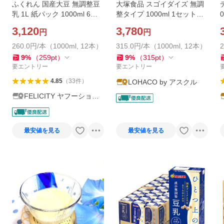
ふくれん 国産大豆 無調整豆
大塚食品 スゴイダイズ 無調
乳 1L 紙パック 1000ml 6本×
整タイプ 1000ml 1セット（1
2ケース（12本）送料無料
2本）
3,120
3,780
円
円
260.0円/本（1000ml, 12本）
315.0円/本（1000ml, 12本）
9
%
（
259
pt
）
9
%
（
315
pt
）
要エントリー
要エントリー
4.85
（
33
件
）
LOHACO by アスクル
FELICITY ヤフーショッ
プ
最安値を見る
最安値を見る