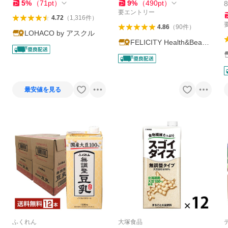
5
%
（
71
pt
）
9
%
（
490
pt
）
要エントリー
4.72
（
1,316
件
）
4.86
（
90
件
）
LOHACO by アスクル
FELICITY Health&Beaut
y
最安値を見る
ふくれん
大塚食品