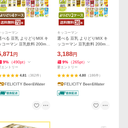
キッコーマン
キッコーマン
選べる 豆乳 よりどりMIX キ
選べる 豆乳 よりどりMIX キ
ッコーマン 豆乳飲料 200ml
ッコーマン 豆乳飲料 200ml
紙パック 72本 （18本×4箱）
紙パック 36本 （18本×2箱）
5,871
3,188
円
円
よりどり4ケース 送料無料
よりどり2ケース 送料無料
9
%
（
490
pt
）
9
%
（
265
pt
）
要エントリー
要エントリー
4.81
（
362
件
）
4.80
（
186
件
）
FELICITY Beer&Water
FELICITY Beer&Water