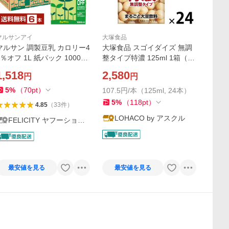
マルサンアイ
大塚食品
マルサン 調製豆乳 カロリー4
大塚食品 スゴイダイズ 無調
5％オフ 1L 紙パック 1000ml
整タイプ特濃 125ml 1箱（24
6本 1ケース 送料無料
本入）
1,518
2,580
円
円
5
%
（
70
pt
）
107.5円/本（125ml, 24本）
5
%
（
118
pt
）
4.85
（
33
件
）
LOHACO by アスクル
FELICITY ヤフーショッ
プ
最安値を見る
最安値を見る