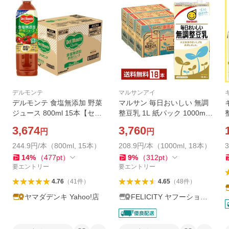
デルモンテ
マルサンアイ
デルモンテ 食塩無添加 野菜
マルサン 毎日おいしい 無調
ジュース 800ml 15本【セッ
整豆乳 1L 紙パック 1000ml
ト販売】
6本×3ケース（18本） 送料無
3,674
3,760
円
円
料
244.9円/本（800ml, 15本）
208.9円/本（1000ml, 18本）
14
%
（
477
pt
）
9
%
（
312
pt
）
要エントリー
要エントリー
4.76
（
41
件
）
4.65
（
48
件
）
ヤマダデンキ Yahoo!店
FELICITY ヤフーショッ
プ