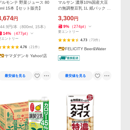
デルモンテ 野菜ジュース 80
マルサン 濃厚10%国産大豆
0ml 15本【セット販売】
の無調整豆乳 1L 紙パック 10
00ml 6本×2ケース（12本）
3,674
3,300
円
円
送料無料
9
%
（
274
pt
）
244.9円/本（800ml, 15本）
要エントリー
14
%
（
477
pt
）
要エントリー
4.73
（
73
件
）
4.76
（
21
件
）
FELICITY Beer&Water
ヤマダデンキ Yahoo!店
最安値を見る
最安値を見る