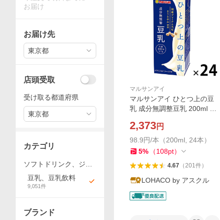
お届け
お届け先
東京都
店頭受取
マルサンアイ
受け取る都道府県
マルサンアイ ひとつ上の豆
乳 成分無調整豆乳 200ml 1
東京都
箱（24本入）
2,373
円
98.9円/本（200ml, 24本）
カテゴリ
5
%
（
108
pt
）
ソフトドリンク、ジュ
4.67
（
201
件
）
ース
豆乳、豆乳飲料
LOHACO by アスクル
9,051
件
ブランド