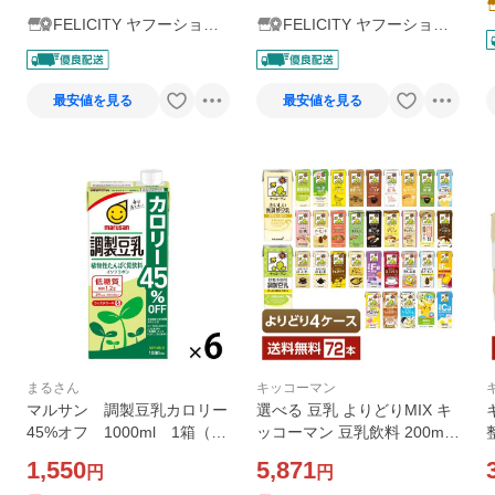
FELICITY ヤフーショッ
FELICITY ヤフーショッ
プ
プ
最安値を見る
最安値を見る
まるさん
キッコーマン
マルサン 調製豆乳カロリー
選べる 豆乳 よりどりMIX キ
45%オフ 1000ml 1箱（6
ッコーマン 豆乳飲料 200ml
本入） マルサンアイ
紙パック 72本 （18本×4箱）
1,550
5,871
円
円
よりどり4ケース 送料無料