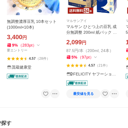
マルサンアイ
無調整濃厚豆乳 10本セット
マルサン ひとつ上の豆乳 成
(1000ml×10本)
分無調整 200ml 紙パック 24
3,400
円
本 1ケース 送料無料
2,099
円
9
%
（
283
pt
）
要エントリー
87.5円/本（200ml, 24本）
5
%
（
97
pt
）
4.57
（
28
件
）
4.57
（
21
件
）
茂蔵健康堂
FELICITY ヤフーショッ
プ
最安値を見る
で探す