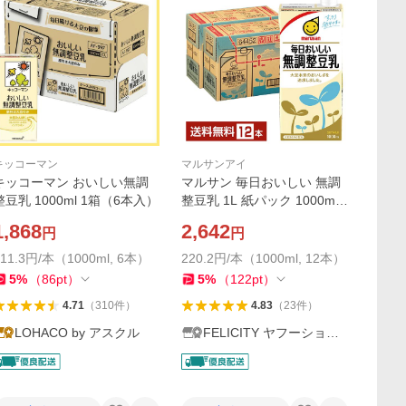
キッコーマン
マルサンアイ
キッコーマン おいしい無調
マルサン 毎日おいしい 無調
整豆乳 1000ml 1箱（6本入）
整豆乳 1L 紙パック 1000ml
6本×2ケース（12本） 送料無
1,868
2,642
円
円
料
311.3円/本（1000ml, 6本）
220.2円/本（1000ml, 12本）
5
%
（
86
pt
）
5
%
（
122
pt
）
4.71
（
310
件
）
4.83
（
23
件
）
LOHACO by アスクル
FELICITY ヤフーショッ
プ