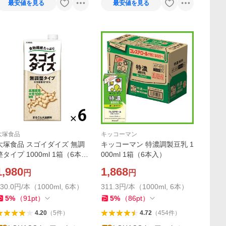
最安値を見る
最安値を見る
大塚食品
キッコーマン
大塚食品 スゴイダイズ 無調
キッコーマン 特濃調製豆乳 1
整タイプ 1000ml 1箱（6本
000ml 1箱（6本入）
入）
1,980
1,868
円
円
330.0円/本（1000ml, 6本）
311.3円/本（1000ml, 6本）
5
%
（
91
pt
）
5
%
（
86
pt
）
4.20
（
5
件
）
4.72
（
454
件
）