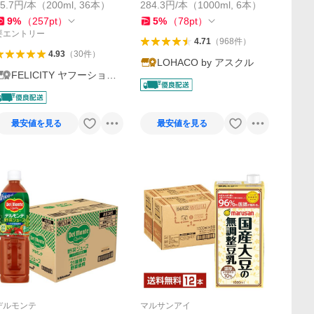
85.7円/本（200ml, 36本）
284.3円/本（1000ml, 6本）
9
%
（
257
pt
）
5
%
（
78
pt
）
要エントリー
4.71
（
968
件
）
4.93
（
30
件
）
LOHACO by アスクル
FELICITY ヤフーショッ
プ
最安値を見る
最安値を見る
デルモンテ
マルサンアイ