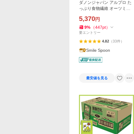
ダノンジャパン アルプロ た
っぷり食物繊維 オーツミル
ク 砂糖不使用 1000ml×12本
5,370
円
9
%
（
447
pt
）
要エントリー
4.82
（
33
件
）
Smile Spoon
最安値を見る