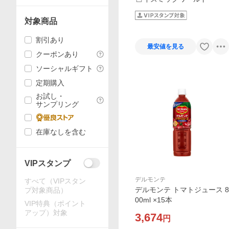
対象商品
割引あり
最安値を見る
クーポンあり
ソーシャルギフト
定期購入
お試し・
サンプリング
在庫なしを含む
VIPスタンプ
デルモンテ
すべて（VIPスタン
デルモンテ トマトジュース 8
プ対象商品）
00ml ×15本
VIP特典（ポイント
アップ）対象
3,674
円