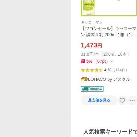
キッコーマン
【ワゴンセール】キッコーマ
ン 調製豆乳 200ml 1箱（18
本入）
1,473
円
81.8円/本（200ml, 18本）
5
%
（
67
pt
）
4.30
（
174
件
）
LOHACO by アスクル
最安値を見る
人気検索キーワード