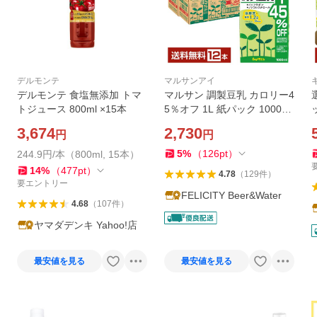
デルモンテ
マルサンアイ
デルモンテ 食塩無添加 トマ
マルサン 調製豆乳 カロリー4
トジュース 800ml ×15本
5％オフ 1L 紙パック 1000ml
6本×2ケース（12本） 送料無
3,674
2,730
円
円
料
5
%
（
126
pt
）
244.9円/本（800ml, 15本）
14
%
（
477
pt
）
4.78
（
129
件
）
要エントリー
FELICITY Beer&Water
4.68
（
107
件
）
ヤマダデンキ Yahoo!店
最安値を見る
最安値を見る