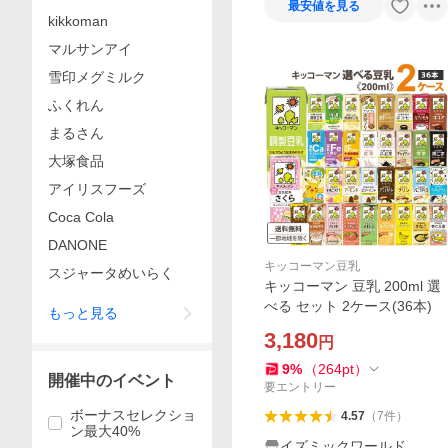
最安値を見る
kikkoman
マルサンアイ
雪印メグミルク
ふくれん
まるさん
大塚食品
アイリスフーズ
Coca Cola
DANONE
キッコーマン豆乳
スジャータめいらく
キッコーマン 豆乳 200ml 選
べる セット 2ケース(36本)
もっと見る
3,180
円
9
%
（
264
pt
）
開催中のイベント
要エントリー
ボーナスセレクショ
4.57
（
7
件
）
ン最大40%
イズミックワールド