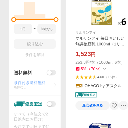
〜
マルサンアイ
マルサンアイ 毎日おいしい
絞り込む
無調整豆乳 1000ml（1リッ
トル） 1箱（6本入）
1,523
円
条件を解除
253.8円/本（1000ml, 6本）
5
%
（
70
pt
）
送料無料
4.60
（
15
件
）
条件付き送料無料
LOHACO by アスクル
条件なし
最安値を見る
すべて（今注文で2
日以内にお届け）
今注文で明日までに