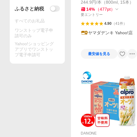
244.9円/本（800ml, 15本）
ふるさと納税
14
%
（
477
pt
）
要エントリー
すべてのお礼品
4.90
（
41
件
）
ワンストップ電子申
ヤマダデンキ Yahoo!店
請可のみ
Yahoo!ショッピング
アプリでワンストッ
最安値を見る
プ電子申請可
DANONE