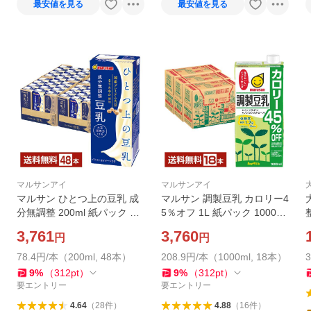
最安値を見る
最安値を見る
マルサンアイ
マルサンアイ
マルサン ひとつ上の豆乳 成
マルサン 調製豆乳 カロリー4
分無調整 200ml 紙パック 24
5％オフ 1L 紙パック 1000ml
本×2ケース（48本） 送料無
6本×3ケース（18本） 送料無
3,761
3,760
円
円
料
料
78.4円/本（200ml, 48本）
208.9円/本（1000ml, 18本）
9
%
（
312
pt
）
9
%
（
312
pt
）
要エントリー
要エントリー
4.64
（
28
件
）
4.88
（
16
件
）