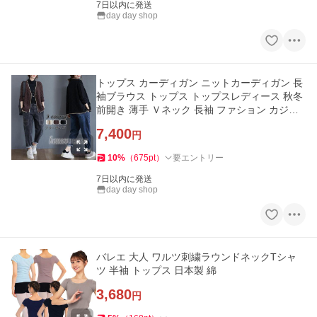
7日以内に発送
day day shop
トップス カーディガン ニットカーディガン 長
袖ブラウス トップス トップスレディース 秋冬
前開き 薄手 Ｖネック 長袖 ファション カジュ
アル エレガント オリ
7,400
円
10
%
（
675
pt
）
要エントリー
7日以内に発送
day day shop
バレエ 大人 ワルツ刺繍ラウンドネックTシャ
ツ 半袖 トップス 日本製 綿
3,680
円