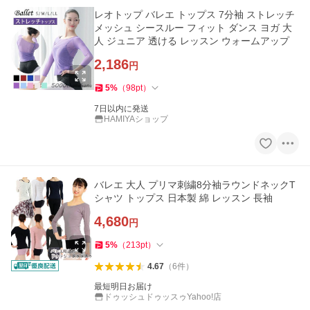
レオトップ バレエ トップス 7分袖 ストレッチ
メッシュ シースルー フィット ダンス ヨガ 大
人 ジュニア 透ける レッスン ウォームアップ
2,186
円
5
%
（
98
pt
）
7日以内に発送
HAMIYAショップ
バレエ 大人 プリマ刺繍8分袖ラウンドネックT
シャツ トップス 日本製 綿 レッスン 長袖
4,680
円
5
%
（
213
pt
）
4.67
（
6
件
）
最短明日お届け
ドゥッシュドゥッスゥYahoo!店