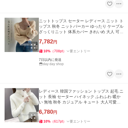
ニットトップス セーター レディース ニット ト
ップス 秋冬 ニットパーカー ゆったり ケーブル
ざっくりニット 体系カバー きれいめ 大人 可愛
い レイヤード カ
7,782
円
10
%
（
708
pt
）
要エントリー
7日以内に発送
day day shop
レディース 韓国ファッション トップス 起毛 ニ
ット 長袖 セーター ハイネック ふわふわ 暖か
い 無地 秋冬 カジュアル キュート 大人可愛い
キレカジ シンプル
6,780
円
10
%
（
617
pt
）
要エントリー