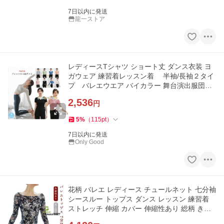
7日以内に発送
龍一ストア
レディースTシャツ ショート丈 ダンス衣装 ヨ
ガウェア 練習着レッスン着 半袖/長袖２タイ
プ バレエウエア バイカラー 舞台演出服団体
服
2,536
円
5
%
（
115
pt
）
7日以内に発送
Only Good
花柄 バレエ レディース チュールネット 七分袖
シースルー トップス ダンス レッスン 練習着
ストレッチ 伸縮 カバー 伸縮性あり 総柄 きれ
いめ