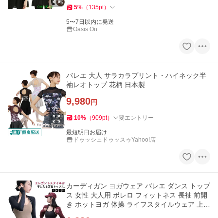
5
%
（
135
pt
）
5〜7日以内に発送
Oasis On
バレエ 大人 サラカラプリント・ハイネック半
袖レオトップ 花柄 日本製
9,980
円
10
%
（
909
pt
）
要エントリー
最短明日お届け
ドゥッシュドゥッスゥYahoo!店
カーディガン ヨガウェア バレエ ダンス トップ
ス 女性 大人用 ボレロ フィットネス 長袖 前開
き ホットヨガ 体操 ライフスタイルウェア 上着
バ