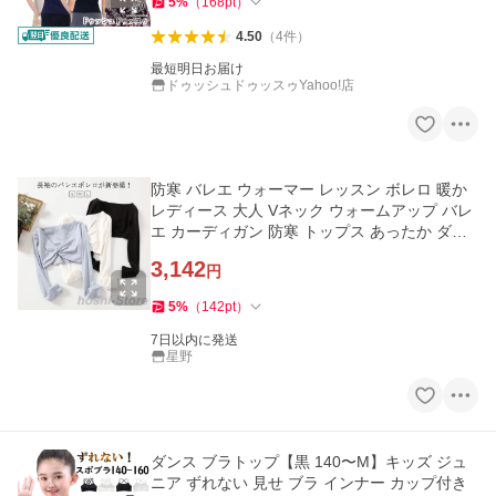
5
%
（
168
pt
）
4.50
（
4
件
）
最短明日お届け
ドゥッシュドゥッスゥYahoo!店
防寒 バレエ ウォーマー レッスン ボレロ 暖か
レディース 大人 Vネック ウォームアップ バレ
エ カーディガン 防寒 トップス あったか ダン
ス
3,142
円
5
%
（
142
pt
）
7日以内に発送
星野
ダンス ブラトップ【黒 140〜M】キッズ ジュ
ニア ずれない 見せ ブラ インナー カップ付き