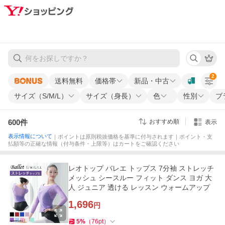
2
送料無料
価格帯
新品・中古
サイズ（S/M/L）
サイズ（身長）
色
性別
ブ
600
件
おすすめ順
表示
表示情報について
｜ポイントは原則税抜価格を基準に付与されます｜ポイント・支
払額等の正確な情報（付与条件・上限等）はカートをご確認ください
レオトップ バレエ トップス 7分袖 ストレッチ
メッシュ シースルー フィット ダンス ヨガ 大
人 ジュニア 透ける レッスン ウォームアップ
1,696
円
5
%
（
76
pt
）