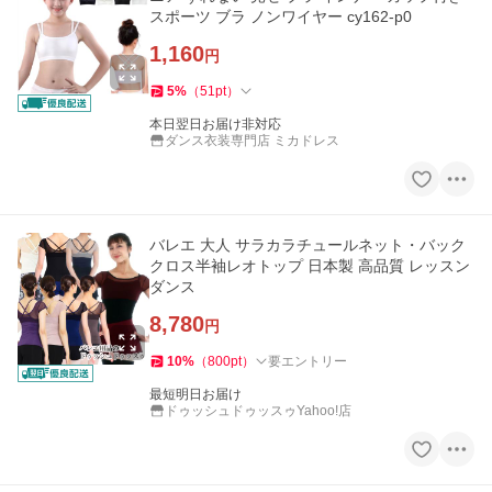
スポーツ ブラ ノンワイヤー cy162-p0
1,160
円
5
%
（
51
pt
）
本日翌日お届け非対応
ダンス衣装専門店 ミカドレス
バレエ 大人 サラカラチュールネット・バック
クロス半袖レオトップ 日本製 高品質 レッスン
ダンス
8,780
円
10
%
（
800
pt
）
要エントリー
最短明日お届け
ドゥッシュドゥッスゥYahoo!店