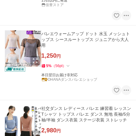
15日以内に発送
佳誉ストア
バレエウォームアップ ドット 水玉 メッシュト
ップス シースルートップス ジュニアから大人
用
1,250
円
5
%
（
56
pt
）
本日翌日お届け非対応
OHANAダンスバレエショップ
社交ダンス レディース バレエ 練習着 レッスン
Tシャツ トップス バレエ ダンス 無地 長袖/5分
袖/半袖 ダンス衣装 ステージ衣装 ストレッチ
2,980
円