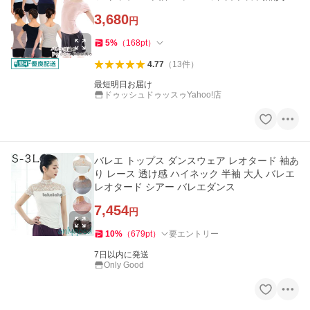
3,680
円
5
%
（
168
pt
）
4.77
（
13
件
）
最短明日お届け
ドゥッシュドゥッスゥYahoo!店
バレエ トップス ダンスウェア レオタード 袖あ
り レース 透け感 ハイネック 半袖 大人 バレエ
レオタード シアー バレエダンス
7,454
円
10
%
（
679
pt
）
要エントリー
7日以内に発送
Only Good