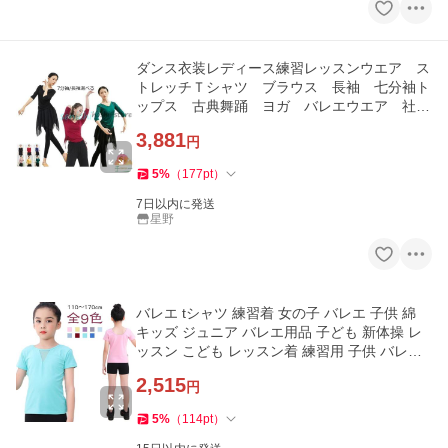
ダンス衣装レディース練習レッスンウエア ス
トレッチＴシャツ ブラウス 長袖 七分袖ト
ップス 古典舞踊 ヨガ バレエウエア 社交
ダンス
3,881
円
5
%
（
177
pt
）
7日以内に発送
星野
バレエ tシャツ 練習着 女の子 バレエ 子供 綿
キッズ ジュニア バレエ用品 子ども 新体操 レ
ッスン こども レッスン着 練習用 子供 バレエ
レ
2,515
円
5
%
（
114
pt
）