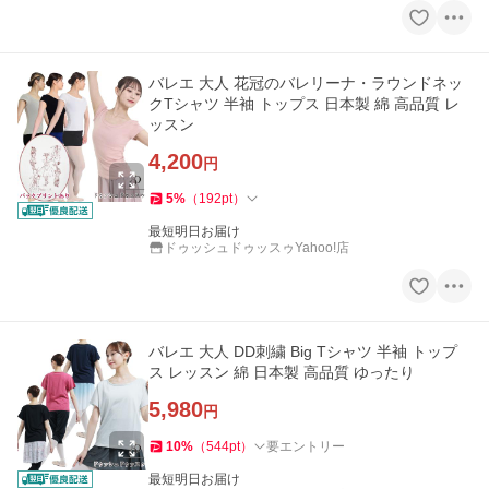
バレエ 大人 花冠のバレリーナ・ラウンドネッ
クTシャツ 半袖 トップス 日本製 綿 高品質 レ
ッスン
4,200
円
5
%
（
192
pt
）
最短明日お届け
ドゥッシュドゥッスゥYahoo!店
バレエ 大人 DD刺繍 Big Tシャツ 半袖 トップ
ス レッスン 綿 日本製 高品質 ゆったり
5,980
円
10
%
（
544
pt
）
要エントリー
最短明日お届け