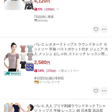
4,120
円
5
%
（
188
pt
）
7日以内に発送
winway
バレエ レオタードトップス ラウンドネック カ
ットソー 半袖 バストポケット付き ジュニア 大
人 メッシュ おしゃれ ストレッチ レッスン用
ウェア
2,580
円
10
%
（
234
pt
）
要エントリー
本日翌日お届け非対応
イーバレリーナ
バレエ 大人 プリマ刺繍ラウンドネック Tシャ
ツ トップス 半袖 レッスン 綿 日本製 高品質