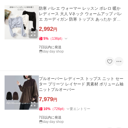
防寒 バレエ ウォーマー レッスン ボレロ 暖か
レディース 大人 Vネック ウォームアップ バレ
エ カーディガン 防寒 トップス あったか ダン
ス
2,992
円
5
%
（
136
pt
）
7日以内に発送
day day shop
プルオーバー レディース トップス ニット セー
ター プリーツ レイヤード 異素材 ボリューム袖
ニットプルオーバー
7,979
円
10
%
（
726
pt
）
要エントリー
7日以内に発送
day day shop