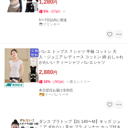
1,280
円
5
%
（
57
pt
）
5〜7日以内に発送
ブリンキー
バレエ トップス Ｔシャツ 半袖 コットン 大
人・ジュニア レディース コットン 綿 おしゃれ
かわいい ティーシャツ バレエシャツ
2,880
円
10
%
（
261
pt
）
要エントリー
本日翌日お届け非対応
イーバレリーナ
ダンス ブラトップ【白 140〜M】キッズ ジュ
ニア ずれない 見せ ブラ インナー カップ付き