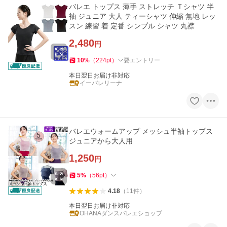
バレエ トップス 薄手 ストレッチ Ｔシャツ 半
袖 ジュニア 大人 ティーシャツ 伸縮 無地 レッ
スン 練習 着 定番 シンプル シャツ 丸襟
2,480
円
10
%
（
224
pt
）
要エントリー
本日翌日お届け非対応
イーバレリーナ
バレエウォームアップ メッシュ半袖トップス
ジュニアから大人用
1,250
円
5
%
（
56
pt
）
4.18
（
11
件
）
本日翌日お届け非対応
OHANAダンスバレエショップ