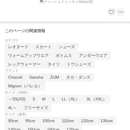
ドゥッシュドゥッスゥYahoo!店
このページの関連情報
カテゴリ
レオタード
スカート
シューズ
ウォームアップウエア
ボトムス
アンダーウエア
レッグウォーマー
タイツ
トウシューズ
ブランド
Chacott
Sansha
ZUM
タカ・ダンス
Mignon（バレエ）
サイズ（S/M/L）
～SS(XS)
S
M
L
LL（XL）
3L（XXL）
4L～
フリーサイズ
サイズ（身長）
90cm
95cm
100cm
110cm
120cm
130cm
140cm
150cm
160cm
170cm