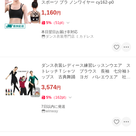
スポーツ ブラ ノンワイヤー cy162-p0
1,160
円
5
%
（
51
pt
）
本日翌日お届け非対応
ダンス衣装専門店 ミカドレス
ダンス衣装レディース練習レッスンウエア ス
トレッチＴシャツ ブラウス 長袖 七分袖ト
ップス 古典舞踊 ヨガ バレエウエア 社交
ダンス
3,574
円
5
%
（
162
pt
）
7日以内に発送
winway